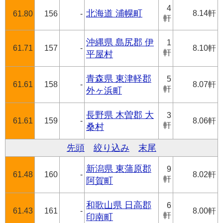
4
北海道 浦幌町
8.14軒
61.80
156
-
軒
沖縄県 島尻郡 伊
1
61.71
157
-
8.10軒
軒
平屋村
青森県 東津軽郡
5
61.61
158
-
8.07軒
軒
外ヶ浜町
長野県 木曽郡 大
3
61.61
159
-
8.06軒
軒
桑村
先頭
絞り込み
末尾
新潟県 東蒲原郡
9
61.48
160
-
8.02軒
軒
阿賀町
和歌山県 日高郡
6
61.43
161
-
8.00軒
軒
印南町