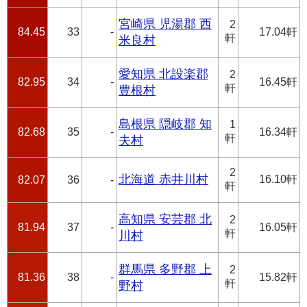
宮崎県 児湯郡 西
2
84.45
33
-
17.04軒
軒
米良村
愛知県 北設楽郡
2
82.95
34
-
16.45軒
軒
豊根村
島根県 隠岐郡 知
1
82.68
35
-
16.34軒
軒
夫村
2
北海道 赤井川村
16.10軒
82.07
36
-
軒
高知県 安芸郡 北
2
81.94
37
-
16.05軒
軒
川村
群馬県 多野郡 上
2
81.36
38
-
15.82軒
軒
野村