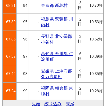
3
東京都 新島村
10.70軒
68.31
94
-
軒
福島県 双葉郡 川
2
67.89
95
-
10.53軒
軒
内村
長野県 北安曇郡
3
67.85
96
-
10.52軒
軒
小谷村
高知県 吾川郡 仁
6
67.52
97
-
10.39軒
軒
淀川町
愛媛県 上浮穴郡
9
67.42
98
-
10.35軒
軒
久万高原町
福岡県 朝倉郡 東
2
67.24
99
-
10.28軒
軒
峰村
先頭
絞り込み
末尾