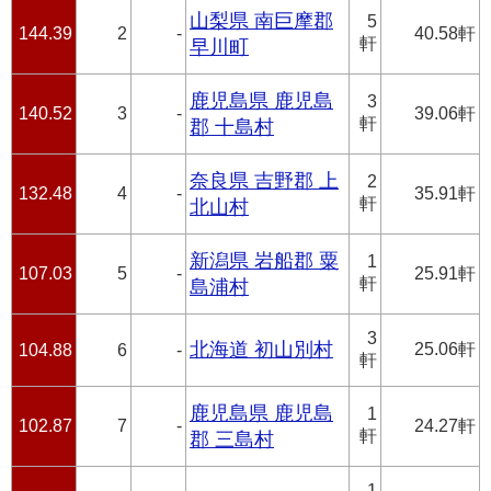
山梨県 南巨摩郡
5
144.39
2
-
40.58軒
軒
早川町
鹿児島県 鹿児島
3
140.52
3
-
39.06軒
軒
郡 十島村
奈良県 吉野郡 上
2
132.48
4
-
35.91軒
軒
北山村
新潟県 岩船郡 粟
1
107.03
5
-
25.91軒
軒
島浦村
3
北海道 初山別村
25.06軒
104.88
6
-
軒
鹿児島県 鹿児島
1
102.87
7
-
24.27軒
軒
郡 三島村
1