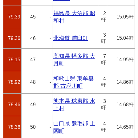
福島県 大沼郡 昭
2
79.39
45
-
15.05軒
軒
和村
3
北海道 浦臼町
15.04軒
79.36
46
-
軒
高知県 幡多郡 大
7
79.15
47
-
14.95軒
軒
月町
和歌山県 東牟婁
4
78.92
48
-
14.86軒
軒
郡 古座川町
熊本県 球磨郡 水
3
78.46
49
-
14.68軒
軒
上村
山口県 熊毛郡 上
4
78.36
50
-
14.65軒
軒
関町