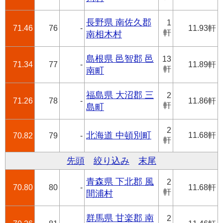
長野県 南佐久郡
1
71.46
76
-
11.93軒
軒
南相木村
島根県 邑智郡 邑
13
71.34
77
-
11.89軒
軒
南町
福島県 大沼郡 三
2
71.26
78
-
11.86軒
軒
島町
2
北海道 中頓別町
11.68軒
70.82
79
-
軒
先頭
絞り込み
末尾
青森県 下北郡 風
2
70.80
80
-
11.68軒
軒
間浦村
群馬県 甘楽郡 南
2