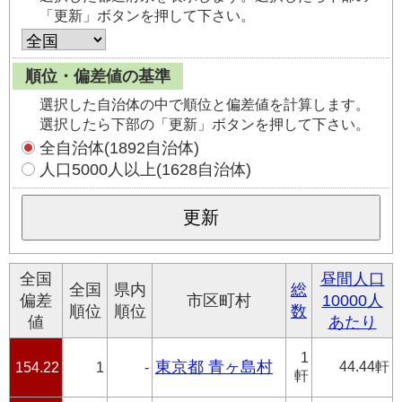
「更新」ボタンを押して下さい。
順位・偏差値の基準
選択した自治体の中で順位と偏差値を計算します。
選択したら下部の「更新」ボタンを押して下さい。
全自治体(1892自治体)
人口5000人以上(1628自治体)
全国
昼間人口
全国
県内
総
偏差
市区町村
10000人
順位
順位
数
値
あたり
1
東京都 青ヶ島村
44.44軒
154.22
1
-
軒