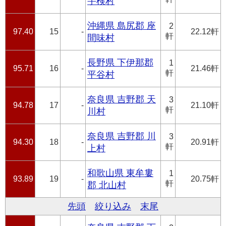
宇検村
沖縄県 島尻郡 座
2
97.40
15
-
22.12軒
軒
間味村
長野県 下伊那郡
1
95.71
16
-
21.46軒
軒
平谷村
奈良県 吉野郡 天
3
94.78
17
-
21.10軒
軒
川村
奈良県 吉野郡 川
3
94.30
18
-
20.91軒
軒
上村
和歌山県 東牟婁
1
93.89
19
-
20.75軒
軒
郡 北山村
先頭
絞り込み
末尾