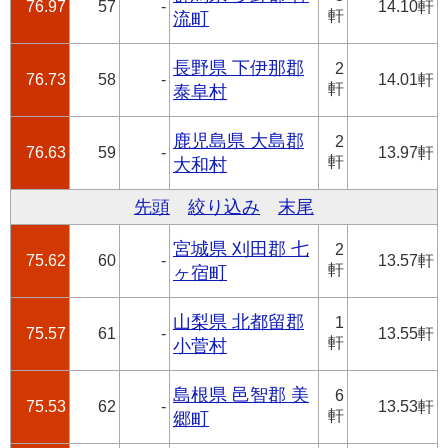
76.97
57
-
14.10軒
軒
流町
長野県 下伊那郡
2
76.73
58
-
14.01軒
軒
泰阜村
鹿児島県 大島郡
2
76.63
59
-
13.97軒
軒
大和村
先頭
絞り込み
末尾
宮城県 刈田郡 七
2
75.62
60
-
13.57軒
軒
ヶ宿町
山梨県 北都留郡
1
75.57
61
-
13.55軒
軒
小菅村
島根県 邑智郡 美
6
75.53
62
-
13.53軒
軒
郷町