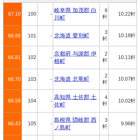
岐阜県 加茂郡 白
8
67.10
100
-
10.22軒
軒
川町
3
北海道 愛別町
10.18軒
66.99
101
-
軒
京都府 与謝郡 伊
2
66.81
102
-
10.11軒
軒
根町
2
北海道 北竜町
10.07軒
66.70
103
-
軒
高知県 土佐郡 土
4
66.59
104
-
10.02軒
軒
佐町
島根県 隠岐郡 西
3
66.43
105
-
9.96軒
軒
ノ島町