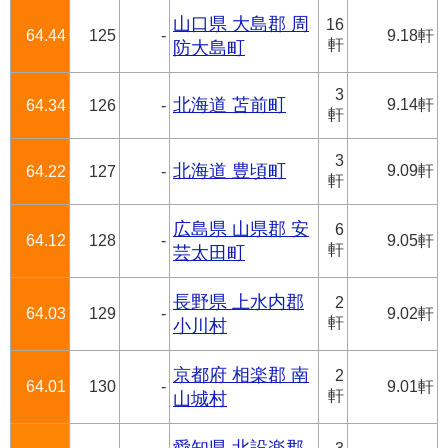
山口県 大島郡 周
16
64.44
125
-
9.18軒
軒
防大島町
3
北海道 苫前町
9.14軒
64.34
126
-
軒
3
北海道 豊頃町
9.09軒
64.22
127
-
軒
広島県 山県郡 安
6
64.12
128
-
9.05軒
軒
芸太田町
長野県 上水内郡
2
64.03
129
-
9.02軒
軒
小川村
京都府 相楽郡 南
2
64.01
130
-
9.01軒
軒
山城村