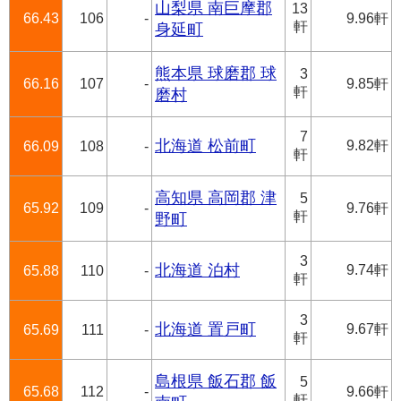
山梨県 南巨摩郡
13
66.43
106
-
9.96軒
軒
身延町
熊本県 球磨郡 球
3
66.16
107
-
9.85軒
軒
磨村
7
北海道 松前町
9.82軒
66.09
108
-
軒
高知県 高岡郡 津
5
65.92
109
-
9.76軒
軒
野町
3
北海道 泊村
9.74軒
65.88
110
-
軒
3
北海道 置戸町
9.67軒
65.69
111
-
軒
島根県 飯石郡 飯
5
65.68
112
-
9.66軒
軒