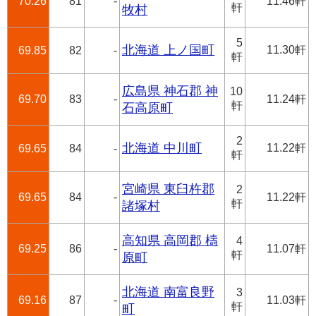
70.26
81
-
11.46軒
軒
牧村
5
北海道 上ノ国町
11.30軒
69.85
82
-
軒
広島県 神石郡 神
10
69.70
83
-
11.24軒
軒
石高原町
2
北海道 中川町
11.22軒
69.65
84
-
軒
宮崎県 東臼杵郡
2
69.65
84
-
11.22軒
軒
諸塚村
高知県 高岡郡 檮
4
69.25
86
-
11.07軒
軒
原町
北海道 南富良野
3
69.16
87
-
11.03軒
軒
町