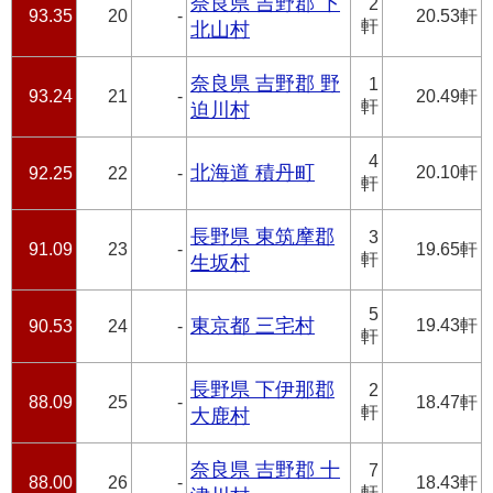
奈良県 吉野郡 下
2
93.35
20
-
20.53軒
軒
北山村
奈良県 吉野郡 野
1
93.24
21
-
20.49軒
軒
迫川村
4
北海道 積丹町
20.10軒
92.25
22
-
軒
長野県 東筑摩郡
3
91.09
23
-
19.65軒
軒
生坂村
5
東京都 三宅村
19.43軒
90.53
24
-
軒
長野県 下伊那郡
2
88.09
25
-
18.47軒
軒
大鹿村
奈良県 吉野郡 十
7
88.00
26
-
18.43軒
軒