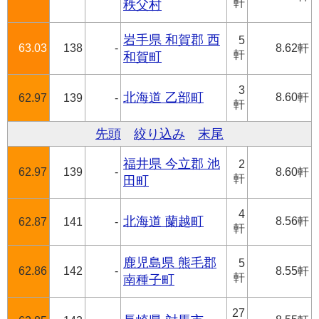
軒
秩父村
岩手県 和賀郡 西
5
63.03
138
-
8.62軒
軒
和賀町
3
北海道 乙部町
8.60軒
62.97
139
-
軒
先頭
絞り込み
末尾
福井県 今立郡 池
2
62.97
139
-
8.60軒
軒
田町
4
北海道 蘭越町
8.56軒
62.87
141
-
軒
鹿児島県 熊毛郡
5
62.86
142
-
8.55軒
軒
南種子町
27