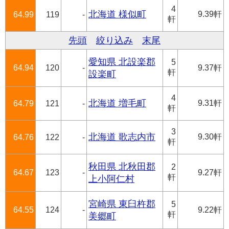
4
北海道 様似町
9.39軒
64.99
119
-
軒
先頭
絞り込み
末尾
愛知県 北設楽郡
5
64.94
120
-
9.37軒
軒
設楽町
4
北海道 増毛町
9.31軒
64.79
121
-
軒
3
北海道 歌志内市
9.30軒
64.76
122
-
軒
秋田県 北秋田郡
2
64.67
123
-
9.27軒
軒
上小阿仁村
宮崎県 東臼杵郡
5
64.55
124
-
9.22軒
軒
美郷町