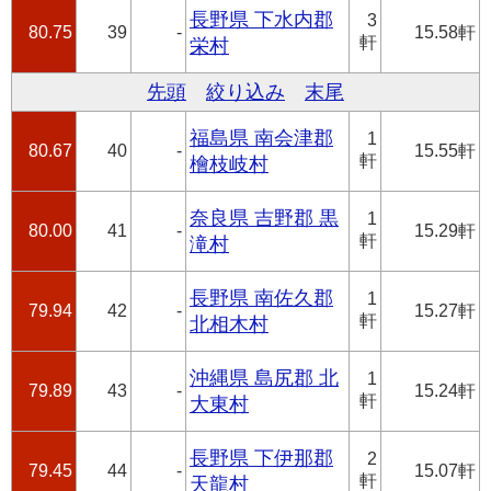
長野県 下水内郡
3
80.75
39
-
15.58軒
軒
栄村
先頭
絞り込み
末尾
福島県 南会津郡
1
80.67
40
-
15.55軒
軒
檜枝岐村
奈良県 吉野郡 黒
1
80.00
41
-
15.29軒
軒
滝村
長野県 南佐久郡
1
79.94
42
-
15.27軒
軒
北相木村
沖縄県 島尻郡 北
1
79.89
43
-
15.24軒
軒
大東村
長野県 下伊那郡
2
79.45
44
-
15.07軒
軒
天龍村