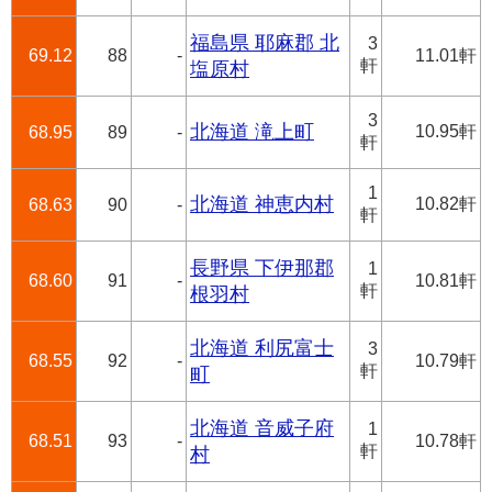
福島県 耶麻郡 北
3
69.12
88
-
11.01軒
軒
塩原村
3
北海道 滝上町
10.95軒
68.95
89
-
軒
1
北海道 神恵内村
10.82軒
68.63
90
-
軒
長野県 下伊那郡
1
68.60
91
-
10.81軒
軒
根羽村
北海道 利尻富士
3
68.55
92
-
10.79軒
軒
町
北海道 音威子府
1
68.51
93
-
10.78軒
軒
村