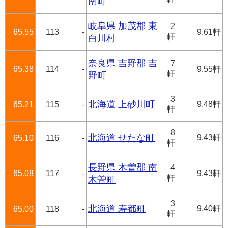
南町
岐阜県 加茂郡 東
2
65.55
113
-
9.61軒
軒
白川村
奈良県 吉野郡 吉
7
65.38
114
-
9.55軒
軒
野町
3
北海道 上砂川町
9.48軒
65.21
115
-
軒
8
北海道 せたな町
9.43軒
65.10
116
-
軒
長野県 木曽郡 南
4
65.08
117
-
9.43軒
軒
木曽町
3
北海道 寿都町
9.40軒
65.00
118
-
軒