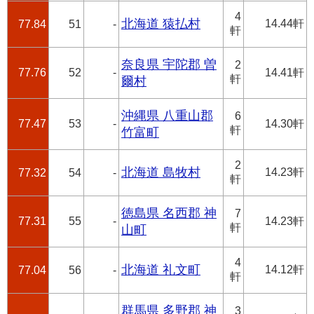
4
北海道 猿払村
14.44軒
77.84
51
-
軒
奈良県 宇陀郡 曽
2
77.76
52
-
14.41軒
軒
爾村
沖縄県 八重山郡
6
77.47
53
-
14.30軒
軒
竹富町
2
北海道 島牧村
14.23軒
77.32
54
-
軒
徳島県 名西郡 神
7
77.31
55
-
14.23軒
軒
山町
4
北海道 礼文町
14.12軒
77.04
56
-
軒
群馬県 多野郡 神
3