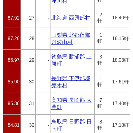
津川村
2
北海道 西興部村
18.40軒
87.92
27
-
軒
山梨県 北都留郡
1
87.28
28
-
18.15軒
軒
丹波山村
徳島県 勝浦郡 上
3
86.97
29
-
18.03軒
軒
勝町
長野県 下伊那郡
1
85.90
30
-
17.61軒
軒
売木村
高知県 長岡郡 大
7
85.36
31
-
17.40軒
軒
豊町
鳥取県 日野郡 日
8
84.81
32
-
17.18軒
軒
南町