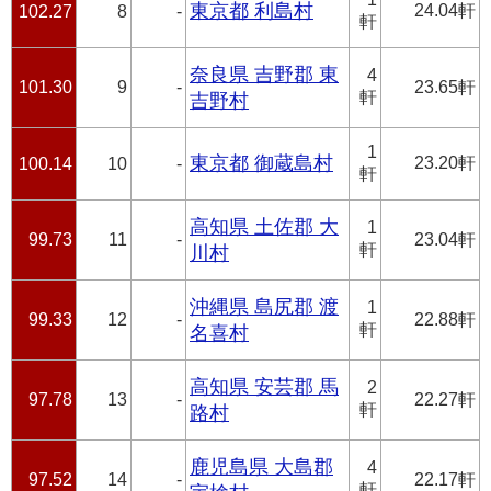
東京都 利島村
24.04軒
102.27
8
-
軒
奈良県 吉野郡 東
4
101.30
9
-
23.65軒
軒
吉野村
1
東京都 御蔵島村
23.20軒
100.14
10
-
軒
高知県 土佐郡 大
1
99.73
11
-
23.04軒
軒
川村
沖縄県 島尻郡 渡
1
99.33
12
-
22.88軒
軒
名喜村
高知県 安芸郡 馬
2
97.78
13
-
22.27軒
軒
路村
鹿児島県 大島郡
4
97.52
14
-
22.17軒
軒