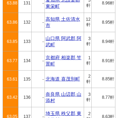
愛知県 北設楽郡
3
63.88
131
-
8.96軒
軒
東栄町
高知県 土佐清水
12
63.86
132
-
8.95軒
軒
市
山口県 阿武郡 阿
3
63.85
133
-
8.94軒
軒
武町
京都府 相楽郡 笠
1
63.77
134
-
8.91軒
軒
置町
2
北海道 喜茂別町
8.85軒
63.61
135
-
軒
奈良県 山辺郡 山
3
63.42
136
-
8.77軒
軒
添村
埼玉県 秩父郡 東
2
63.05
137
-
8.63軒