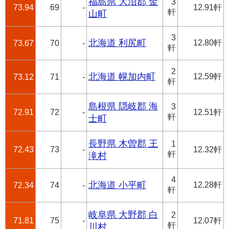
福島県 大沼郡 金
3
73.94
69
-
12.91軒
軒
山町
3
北海道 利尻町
12.80軒
73.67
70
-
軒
2
北海道 幌加内町
12.59軒
73.12
71
-
軒
島根県 隠岐郡 海
3
72.91
72
-
12.51軒
軒
士町
長野県 木曽郡 王
1
72.43
73
-
12.32軒
軒
滝村
4
北海道 小平町
12.28軒
72.34
74
-
軒
岐阜県 大野郡 白
2
71.81
75
-
12.07軒
軒
川村