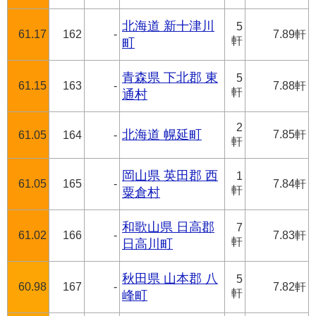
北海道 新十津川
5
61.17
162
-
7.89軒
軒
町
青森県 下北郡 東
5
61.15
163
-
7.88軒
軒
通村
2
北海道 幌延町
7.85軒
61.05
164
-
軒
岡山県 英田郡 西
1
61.05
165
-
7.84軒
軒
粟倉村
和歌山県 日高郡
7
61.02
166
-
7.83軒
軒
日高川町
秋田県 山本郡 八
5
60.98
167
-
7.82軒
軒
峰町