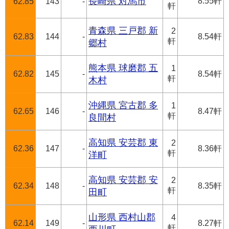
長崎県 対馬市
8.55軒
62.85
143
-
軒
青森県 三戸郡 新
2
62.83
144
-
8.54軒
軒
郷村
熊本県 球磨郡 五
1
62.82
145
-
8.54軒
軒
木村
沖縄県 宮古郡 多
1
62.65
146
-
8.47軒
軒
良間村
高知県 安芸郡 東
2
62.36
147
-
8.36軒
軒
洋町
高知県 安芸郡 安
2
62.34
148
-
8.35軒
軒
田町
山形県 西村山郡
4
62.14
149
-
8.27軒
軒