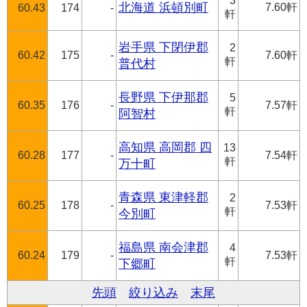
3
北海道 浜頓別町
7.60軒
60.43
174
-
軒
岩手県 下閉伊郡
2
60.42
175
-
7.60軒
軒
普代村
長野県 下伊那郡
5
60.35
176
-
7.57軒
軒
阿智村
高知県 高岡郡 四
13
60.28
177
-
7.54軒
軒
万十町
青森県 東津軽郡
2
60.25
178
-
7.53軒
軒
今別町
福島県 南会津郡
4
60.24
179
-
7.53軒
軒
下郷町
先頭
絞り込み
末尾