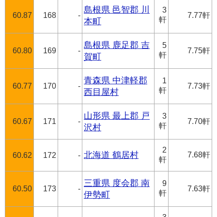
島根県 邑智郡 川
3
60.87
168
-
7.77軒
軒
本町
島根県 鹿足郡 吉
5
60.80
169
-
7.75軒
軒
賀町
青森県 中津軽郡
1
60.77
170
-
7.73軒
軒
西目屋村
山形県 最上郡 戸
3
60.67
171
-
7.70軒
軒
沢村
2
北海道 鶴居村
7.68軒
60.62
172
-
軒
三重県 度会郡 南
9
60.50
173
-
7.63軒
軒
伊勢町