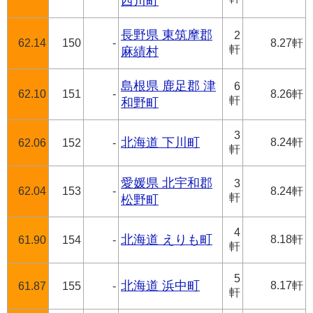
西川町
長野県 東筑摩郡
2
62.14
150
-
8.27軒
軒
麻績村
島根県 鹿足郡 津
6
62.10
151
-
8.26軒
軒
和野町
3
北海道 下川町
8.24軒
62.06
152
-
軒
愛媛県 北宇和郡
3
62.04
153
-
8.24軒
軒
松野町
4
北海道 えりも町
8.18軒
61.90
154
-
軒
5
北海道 浜中町
8.17軒
61.87
155
-
軒