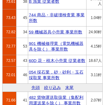
B 漁業 従業者数
73.61
38
人
744 商品・非破壊検査業 事業
73.43
45
1.04軒
所数
72.82
34
59 機械器具小売業 事業所数
24.90軒
901 機械修理業（電気機械器
72.77
53
4.15軒
具を除く） 事業所数
72.57
43
60D 花・植木小売業 従業者数
18.67人
054 採石業，砂・砂利・玉石
72.01
46
3.11軒
採取業 事業所数
先頭
絞り込み
末尾
482 貨物運送取扱業（集配利
71.66
41
2.07軒
用運送業を除く） 事業所数