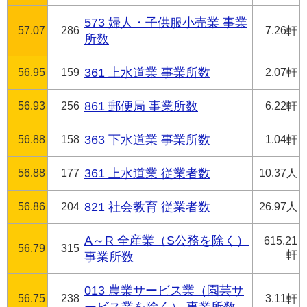
573 婦人・子供服小売業 事業
57.07
286
7.26軒
所数
56.95
159
361 上水道業 事業所数
2.07軒
56.93
256
861 郵便局 事業所数
6.22軒
56.88
158
363 下水道業 事業所数
1.04軒
56.88
177
361 上水道業 従業者数
10.37人
56.86
204
821 社会教育 従業者数
26.97人
A～R 全産業（S公務を除く）
615.21
56.79
315
軒
事業所数
013 農業サービス業（園芸サ
56.75
238
3.11軒