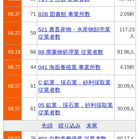
69.37
71
82B 図書館 事業所数
2.05軒
521 農畜産物・水産物卸売業
117.23
69.22
59
人
従業者数
69.19
66
88 廃棄物処理業 従業者数
81.96人
68.77
44
041 海面養殖業 事業所数
4.15軒
C 鉱業，採石業，砂利採取業
68.57
61
30.09人
従業者数
05 鉱業，採石業，砂利採取業
68.57
61
30.09人
従業者数
先頭
絞り込み
末尾
68.51
76
891 自動車整備業 従業者数
60.17人