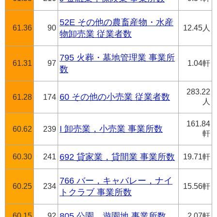
52E その他の農畜産物・水産
61.36
90
12.45人
物卸売業 従業者数
795 火葬・墓地管理業 事業所
61.31
97
1.04軒
数
283.22
60 その他の小売業 従業者数
61.28
174
人
161.84
I 卸売業，小売業 事業所数
60.62
239
軒
60.30
241
692 貸家業，貸間業 事業所数
19.71軒
766 バー，キャバレー，ナイ
60.25
234
15.56軒
トクラブ 事業所数
60.15
92
805 公園，遊園地 事業所数
2.07軒