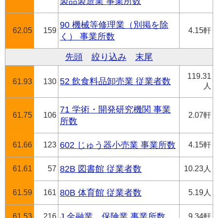
製品製造業 事業所数
90 機械等修理業（別掲を除
62.05
159
4.15軒
く） 事業所数
先頭
絞り込み
末尾
119.31
52 飲食料品卸売業 従業者数
61.93
130
人
71 学術・開発研究機関 事業
61.75
106
2.07軒
所数
61.66
123
602 じゅう器小売業 事業所数
4.15軒
61.61
57
82B 図書館 従業者数
10.23人
61.59
161
80B 体育館 従業者数
5.19人
61.53
216
J 金融業，保険業 事業所数
9.34軒