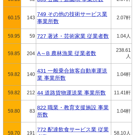
749 その他の技術サービス業
60.15
143
2.07軒
事業所数
59.95
59
727 著述・芸術家業 従業者数
1.04人
238.61
A～B 農林漁業 従業者数
59.85
204
人
431 一般乗合旅客自動車運送
59.82
140
1.04軒
業 事業所数
59.82
212
44 道路貨物運送業 事業所数
11.41軒
822 職業・教育支援施設 事業
59.80
83
1.04軒
所数
772 配達飲食サービス業 従業
59.70
191
58.10人