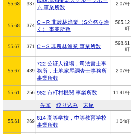
85G 認知症老人グループホー
55.68
337
2.07軒
ム 事業所数
C～R 非農林漁業（S公務を除
585.12
55.68
374
軒
く） 事業所数
598.61
C～S 非農林漁業 事業所数
55.67
371
軒
722 公証人役場，司法書士事
55.67
439
務所，土地家屋調査士事務所
2.07軒
事業所数
55.61
256
982 市町村機関 事業所数
11.41軒
先頭
絞り込み
末尾
814 高等学校，中等教育学校
55.61
269
1.04軒
事業所数