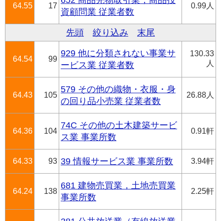
652 商品先物取引業，商品投
64.55
17
0.99人
資顧問業 従業者数
先頭
絞り込み
末尾
929 他に分類されない事業サ
130.33
64.54
99
人
ービス業 従業者数
579 その他の織物・衣服・身
64.43
105
26.88人
の回り品小売業 従業者数
74C その他の土木建築サービ
64.36
104
0.91軒
ス業 事業所数
64.33
93
39 情報サービス業 事業所数
3.94軒
681 建物売買業，土地売買業
64.24
138
2.25軒
事業所数