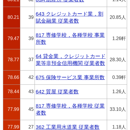
643 クレジットカード業，割
80.21
39
20.85人
賦金融業 従業者数
817 専修学校，各種学校 事業
79.47
39
1.26軒
所数
64 貸金業，クレジットカード
78.77
37
28.30人
業等非預金信用機関 従業者数
78.66
42
675 保険サービス業 事業所数
0.39軒
78.44
43
642 質屋 従業者数
1.26人
817 専修学校，各種学校 従業
77.99
45
33.10人
者数
77.99
27
362 工業用水道業 従業者数
1.18人