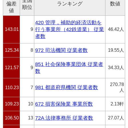
全国
偏差
ランキング
数値
順位
値
420 管理，補助的経済活動を
143.01
9
行う事業所（42鉄道業） 従業
46.42人
者数
125.34
8
972 司法機関 従業者数
19.55人
851 社会保険事業団体 従業者
121.57
9
34.33人
数
270.78
981 都道府県機関 従業者数
110.23
7
人
109.23
10
672 損害保険業 事業所数
2.13軒
106.50
13
72A 法律事務所 従業者数
27.07人