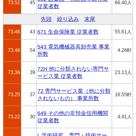
73.52
45
66.40人
従業者数
先頭
絞り込み
末尾
73.46
43
671 生命保険業 従業者数
55.61人
543 電気機械器具卸売業 事業
73.46
54
4.26軒
所数
72H 他に分類されない専門サ
73.36
39
23.13人
ービス業 従業者数
72 専門サービス業（他に分類
73.25
37
16.55軒
されないもの） 事業所数
649 その他の非預金信用機関
73.22
30
4.41人
従業者数
L 学術研究，専門・技術サー