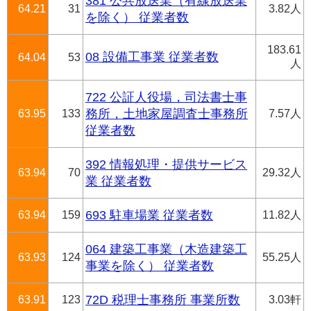
381 公共放送業（有線放送業
64.21
31
3.82人
を除く） 従業者数
183.61
08 設備工事業 従業者数
64.04
53
人
722 公証人役場，司法書士事
63.95
133
務所，土地家屋調査士事務所
7.57人
従業者数
392 情報処理・提供サービス
63.94
70
29.32人
業 従業者数
63.94
159
693 駐車場業 従業者数
11.82人
064 建築工事業（木造建築工
63.93
124
55.25人
事業を除く） 従業者数
63.91
123
72D 税理士事務所 事業所数
3.03軒