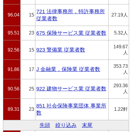
721 法律事務所，特許事務所
96.04
15
27.19人
従業者数
95.51
23
675 保険サービス業 従業者数
5.32人
149.67
923 警備業 従業者数
92.56
15
人
353.73
J 金融業，保険業 従業者数
91.86
17
人
293.36
922 建物サービス業 従業者数
90.56
25
人
851 社会保険事業団体 事業所
89.31
23
1.22軒
数
先頭
絞り込み
末尾