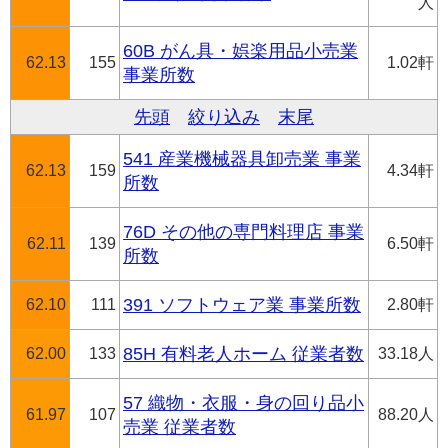
人
60B がん具・娯楽用品小売業
62.13
155
1.02軒
事業所数
先頭
絞り込み
末尾
541 産業機械器具卸売業 事業
62.13
159
4.34軒
所数
76D その他の専門料理店 事業
62.11
139
6.50軒
所数
62.10
111
391 ソフトウェア業 事業所数
2.80軒
62.00
133
85H 有料老人ホーム 従業者数
33.18人
57 織物・衣服・身の回り品小
61.97
107
88.20人
売業 従業者数