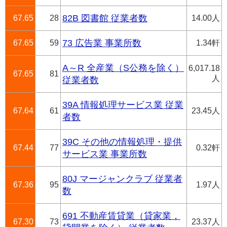
67.65
28
82B 図書館 従業者数
14.00人
67.65
59
73 広告業 事業所数
1.34軒
A～R 全産業（S公務を除く）
6,017.18
67.65
81
人
従業者数
39A 情報処理サービス業 従業
67.64
61
23.45人
者数
39C その他の情報処理・提供
67.44
77
0.32軒
サービス業 事業所数
80J マージャンクラブ 従業者
67.36
95
1.97人
数
691 不動産賃貸業（貸家業，
67.30
73
23.37人