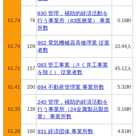
830 管理，補助的経済活動を
61.74
76
行う事業所（83医療業） 事業
0.16軒
所数
902 電気機械器具修理業 従業
61.74
109
10.44人
者数
083 管工事業（さく井工事業
61.72
157
45.12人
を除く） 従業者数
61.41
200
694 不動産管理業 事業所数
5.32軒
240 管理，補助的経済活動を
61.35
139
行う事業所（24金属製品製造
0.16軒
業） 事業所数
61.28
160
931 経済団体 事業所数
4.61軒