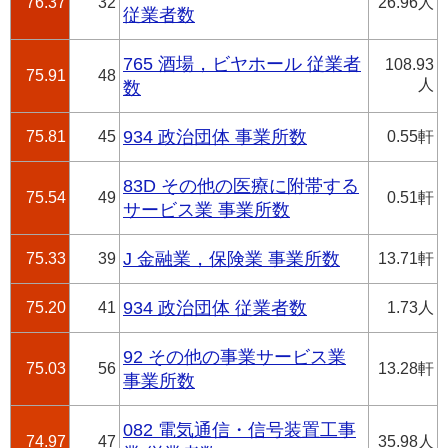
76.37
32
26.96人
従業者数
765 酒場，ビヤホール 従業者
108.93
75.91
48
人
数
75.81
45
934 政治団体 事業所数
0.55軒
83D その他の医療に附帯する
75.54
49
0.51軒
サービス業 事業所数
75.33
39
J 金融業，保険業 事業所数
13.71軒
75.20
41
934 政治団体 従業者数
1.73人
92 その他の事業サービス業
75.03
56
13.28軒
事業所数
082 電気通信・信号装置工事
74.97
47
35.98人