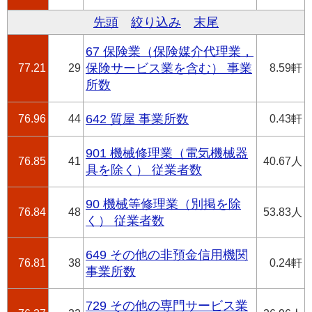
先頭
絞り込み
末尾
67 保険業（保険媒介代理業，
77.21
29
保険サービス業を含む） 事業
8.59軒
所数
76.96
44
642 質屋 事業所数
0.43軒
901 機械修理業（電気機械器
76.85
41
40.67人
具を除く） 従業者数
90 機械等修理業（別掲を除
76.84
48
53.83人
く） 従業者数
649 その他の非預金信用機関
76.81
38
0.24軒
事業所数
729 その他の専門サービス業