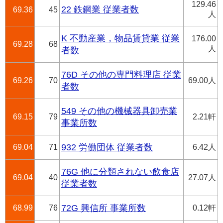
129.46
22 鉄鋼業 従業者数
69.36
45
人
K 不動産業，物品賃貸業 従業
176.00
69.28
68
人
者数
76D その他の専門料理店 従業
69.26
70
69.00人
者数
549 その他の機械器具卸売業
69.15
79
2.21軒
事業所数
69.04
71
932 労働団体 従業者数
6.42人
76G 他に分類されない飲食店
69.04
40
27.07人
従業者数
68.99
76
72G 興信所 事業所数
0.12軒