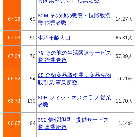
貸間業を除く） 従業者数
82M その他の教養・技能教授
67.26
60
14.27人
業 従業者数
67.23
50
生産年齢人口
65.81人
79 その他の生活関連サービス
67.04
76
57.89人
業 従業者数
65 金融商品取引業，商品先物
66.82
54
0.71軒
取引業 事業所数
80H フィットネスクラブ 従業
66.78
130
11.70人
者数
392 情報処理・提供サービス
66.67
84
1.14軒
業 事業所数