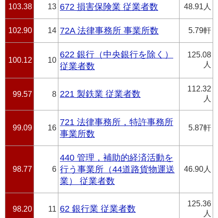
103.38
13
672 損害保険業 従業者数
48.91人
102.90
14
72A 法律事務所 事業所数
5.79軒
622 銀行（中央銀行を除く）
125.08
100.12
10
人
従業者数
112.32
221 製鉄業 従業者数
99.57
8
人
721 法律事務所，特許事務所
99.09
16
5.87軒
事業所数
440 管理，補助的経済活動を
98.77
6
行う事業所（44道路貨物運送
46.90人
業） 従業者数
125.36
62 銀行業 従業者数
98.20
11
人