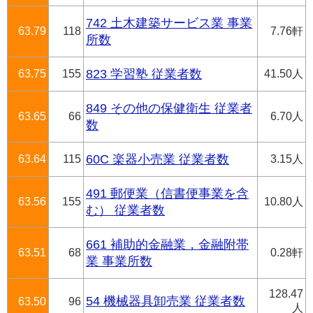
742 土木建築サービス業 事業
63.79
118
7.76軒
所数
63.75
155
823 学習塾 従業者数
41.50人
849 その他の保健衛生 従業者
63.65
66
6.70人
数
63.64
115
60C 楽器小売業 従業者数
3.15人
491 郵便業（信書便事業を含
63.56
155
10.80人
む） 従業者数
661 補助的金融業，金融附帯
63.51
68
0.28軒
業 事業所数
128.47
54 機械器具卸売業 従業者数
63.50
96
人