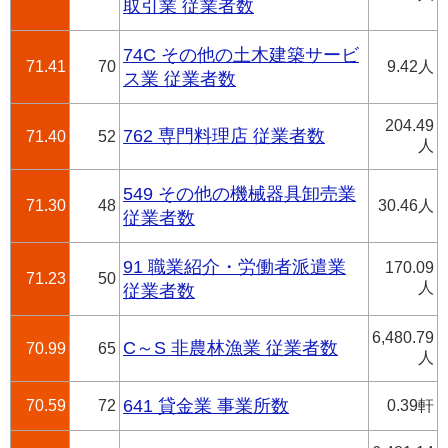
取引業 従業者数
74C その他の土木建築サービ
71.41
70
9.42人
ス業 従業者数
204.49
762 専門料理店 従業者数
71.40
52
人
549 その他の機械器具卸売業
71.30
48
30.46人
従業者数
91 職業紹介・労働者派遣業
170.09
71.23
50
人
従業者数
6,480.79
C～S 非農林漁業 従業者数
70.99
65
人
70.59
72
641 貸金業 事業所数
0.39軒