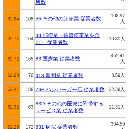
所数
108.97
55 その他の卸売業 従業者数
62.84
108
人
49 郵便業（信書便事業を含
62.77
164
10.80人
む） 従業者数
452.41
83 医療業 従業者数
62.72
165
人
62.68
76
413 新聞業 従業者数
8.59人
62.41
188
76E ハンバーガー店 従業者数
22.38人
83D その他の医療に附帯する
62.32
63
11.31人
サービス業 従業者数
304.59
831 病院 従業者数
62.25
172