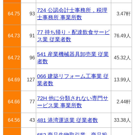
724 公認会計士事務所，税理
64.75
93
3.47軒
士事務所 事業所数
77 持ち帰り・配達飲食サービ
64.73
91
76.49人
ス業 従業者数
541 産業機械器具卸売業 従業
64.72
96
45.32人
者数
066 建築リフォーム工事業 従
64.69
127
13.99人
業者数
72H 他に分類されない専門サ
64.66
77
2.44軒
ービス業 事業所数
64.56
43
481 港湾運送業 従業者数
33.38人