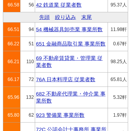
66.58
56
42 鉄道業 従業者数
95.37人
先頭
絞り込み
末尾
66.51
94
54 機械器具卸売業 事業所数
11.98軒
66.22
51
651 金融商品取引業 事業所数
0.67軒
69 不動産賃貸業・管理業 従
66.21
110
98.25人
業者数
66.17
72
76A 日本料理店 従業者数
65.81人
682 不動産代理業・仲介業 事
65.96
132
5.32軒
業所数
65.80
62
923 警備業 事業所数
1.97軒
72C 公認会計士事務所 事業所