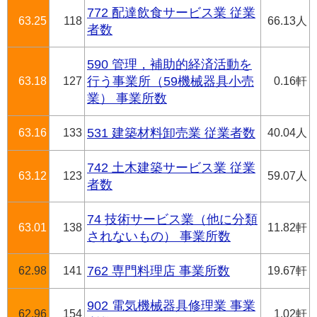
772 配達飲食サービス業 従業
63.25
118
66.13人
者数
590 管理，補助的経済活動を
63.18
127
行う事業所（59機械器具小売
0.16軒
業） 事業所数
63.16
133
531 建築材料卸売業 従業者数
40.04人
742 土木建築サービス業 従業
63.12
123
59.07人
者数
74 技術サービス業（他に分類
63.01
138
11.82軒
されないもの） 事業所数
62.98
141
762 専門料理店 事業所数
19.67軒
902 電気機械器具修理業 事業
62.96
154
1.02軒