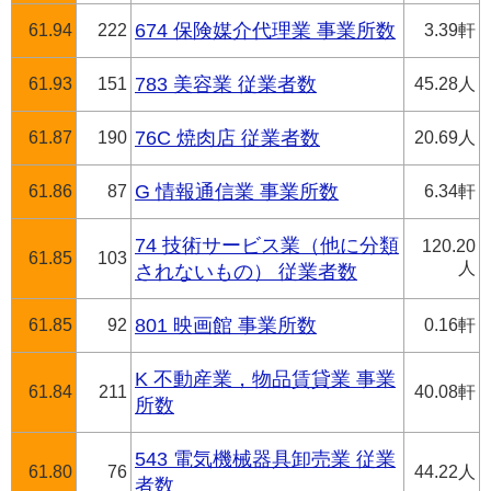
61.94
222
674 保険媒介代理業 事業所数
3.39軒
61.93
151
783 美容業 従業者数
45.28人
61.87
190
76C 焼肉店 従業者数
20.69人
61.86
87
G 情報通信業 事業所数
6.34軒
74 技術サービス業（他に分類
120.20
61.85
103
人
されないもの） 従業者数
61.85
92
801 映画館 事業所数
0.16軒
K 不動産業，物品賃貸業 事業
61.84
211
40.08軒
所数
543 電気機械器具卸売業 従業
61.80
76
44.22人
者数