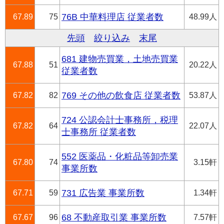
67.89
75
76B 中華料理店 従業者数
48.99人
先頭
絞り込み
末尾
681 建物売買業，土地売買業
67.88
51
20.22人
従業者数
67.82
82
769 その他の飲食店 従業者数
53.87人
724 公認会計士事務所，税理
67.82
64
22.07人
士事務所 従業者数
552 医薬品・化粧品等卸売業
67.80
74
3.15軒
事業所数
67.71
59
731 広告業 事業所数
1.34軒
67.67
96
68 不動産取引業 事業所数
7.57軒