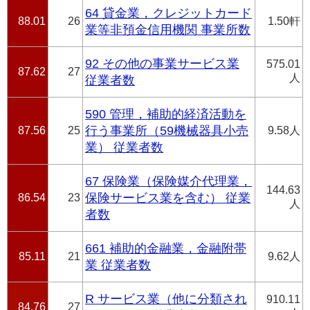
64 貸金業，クレジットカード
88.01
26
1.50軒
業等非預金信用機関 事業所数
92 その他の事業サービス業
575.01
87.62
27
人
従業者数
590 管理，補助的経済活動を
87.56
25
行う事業所（59機械器具小売
9.58人
業） 従業者数
67 保険業（保険媒介代理業，
144.63
86.54
23
保険サービス業を含む） 従業
人
者数
661 補助的金融業，金融附帯
85.11
21
9.62人
業 従業者数
R サービス業（他に分類され
910.11
84.76
27