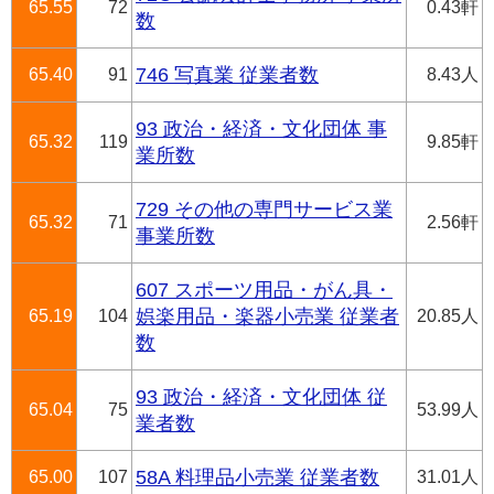
65.55
72
0.43軒
数
65.40
91
746 写真業 従業者数
8.43人
93 政治・経済・文化団体 事
65.32
119
9.85軒
業所数
729 その他の専門サービス業
65.32
71
2.56軒
事業所数
607 スポーツ用品・がん具・
65.19
104
娯楽用品・楽器小売業 従業者
20.85人
数
93 政治・経済・文化団体 従
65.04
75
53.99人
業者数
65.00
107
58A 料理品小売業 従業者数
31.01人