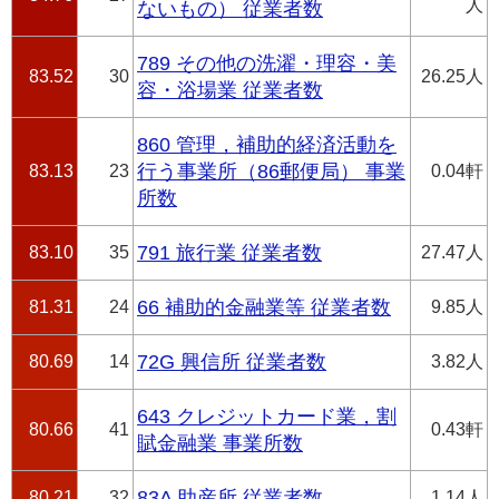
人
ないもの） 従業者数
789 その他の洗濯・理容・美
83.52
30
26.25人
容・浴場業 従業者数
860 管理，補助的経済活動を
83.13
23
行う事業所（86郵便局） 事業
0.04軒
所数
83.10
35
791 旅行業 従業者数
27.47人
81.31
24
66 補助的金融業等 従業者数
9.85人
80.69
14
72G 興信所 従業者数
3.82人
643 クレジットカード業，割
80.66
41
0.43軒
賦金融業 事業所数
80.21
32
83A 助産所 従業者数
1.14人