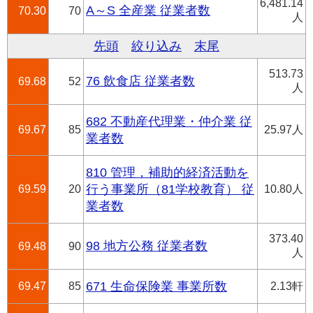
6,481.14
A～S 全産業 従業者数
70.30
70
人
先頭
絞り込み
末尾
513.73
76 飲食店 従業者数
69.68
52
人
682 不動産代理業・仲介業 従
69.67
85
25.97人
業者数
810 管理，補助的経済活動を
69.59
20
行う事業所（81学校教育） 従
10.80人
業者数
373.40
98 地方公務 従業者数
69.48
90
人
69.47
85
671 生命保険業 事業所数
2.13軒