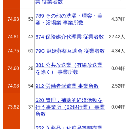
業 従業者数
789 その他の洗濯・理容・美
74.93
53
4.37軒
容・浴場業 事業所数
74.81
43
674 保険媒介代理業 従業者数
22.42人
74.75
61
79C 冠婚葬祭互助会 従業者数
4.34人
381 公共放送業（有線放送業
74.60
28
0.04軒
を除く） 事業所数
74.08
54
912 労働者派遣業 事業所数
2.52軒
620 管理，補助的経済活動を
73.82
37
行う事業所（62銀行業） 事業
0.04軒
所数
552 医薬品・化粧品等卸売業