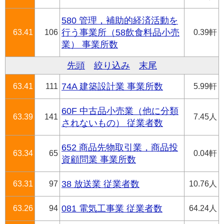
580 管理，補助的経済活動を
63.41
106
行う事業所（58飲食料品小売
0.39軒
業） 事業所数
先頭
絞り込み
末尾
63.41
111
74A 建築設計業 事業所数
5.99軒
60F 中古品小売業（他に分類
63.39
141
7.45人
されないもの） 従業者数
652 商品先物取引業，商品投
63.34
65
0.04軒
資顧問業 事業所数
63.31
97
38 放送業 従業者数
10.76人
63.26
94
081 電気工事業 従業者数
64.24人