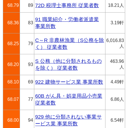
68.79
89
72D 税理士事務所 従業者数
18.21人
91 職業紹介・労働者派遣業
68.36
83
3.19軒
事業所数
C～R 非農林漁業（S公務を除
6,016.83
68.25
79
人
く） 従業者数
S 公務（他に分類されるもの
463.96
68.20
93
人
を除く） 従業者数
68.10
69
922 建物サービス業 事業所数
4.49軒
60B がん具・娯楽用品小売業
68.07
77
6.86人
従業者数
929 他に分類されない事業サ
68.00
94
6.54軒
ービス業 事業所数