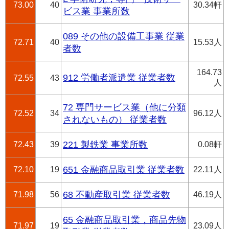
73.00
40
30.34軒
ビス業 事業所数
089 その他の設備工事業 従業
72.71
40
15.53人
者数
164.73
912 労働者派遣業 従業者数
72.55
43
人
72 専門サービス業（他に分類
72.52
34
96.12人
されないもの） 従業者数
72.43
39
221 製鉄業 事業所数
0.08軒
72.10
19
651 金融商品取引業 従業者数
22.11人
71.98
56
68 不動産取引業 従業者数
46.19人
65 金融商品取引業，商品先物
71.97
19
23.09人