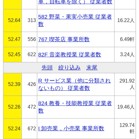
車，自転車を除く） 従業者数
582 野菜・果実小売業 従業者
52.64
313
16.22人
数
52.47
556
767 喫茶店 事業所数
6.49軒
52.45
622
82F 音楽教授業 従業者数
3.24人
先頭
絞り込み
末尾
R サービス業（他に分類され
291.92
52.39
426
人
ないもの） 従業者数
824 教養・技能教授業 従業者
52.26
472
19.46人
数
129.74
I 卸売業，小売業 事業所数
52.24
672
軒