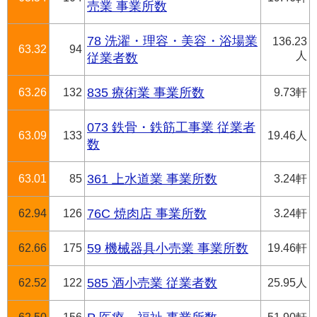
売業 事業所数
78 洗濯・理容・美容・浴場業
136.23
63.32
94
人
従業者数
63.26
132
835 療術業 事業所数
9.73軒
073 鉄骨・鉄筋工事業 従業者
63.09
133
19.46人
数
63.01
85
361 上水道業 事業所数
3.24軒
62.94
126
76C 焼肉店 事業所数
3.24軒
62.66
175
59 機械器具小売業 事業所数
19.46軒
62.52
122
585 酒小売業 従業者数
25.95人