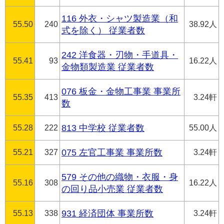
116 外衣・シャツ製造業（和
55.50
240
38.92人
式を除く） 従業者数
242 洋食器・刃物・手道具・
55.41
93
16.22人
金物類製造業 従業者数
076 板金・金物工事業 事業所
55.35
413
3.24軒
数
55.28
222
813 中学校 従業者数
55.00人
55.21
327
075 左官工事業 事業所数
3.24軒
579 その他の織物・衣服・身
55.16
308
16.22人
の回り品小売業 従業者数
55.13
338
931 経済団体 事業所数
3.24軒