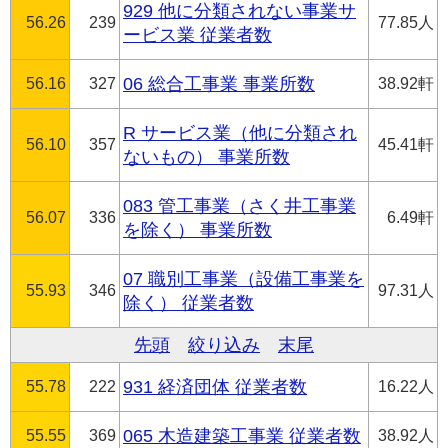
929 他に分類されない事業サ
56.26
239
77.85人
ービス業 従業者数
56.16
327
06 総合工事業 事業所数
38.92軒
R サービス業（他に分類され
56.10
357
45.41軒
ないもの） 事業所数
083 管工事業（さく井工事業
56.07
336
6.49軒
を除く） 事業所数
07 職別工事業（設備工事業を
55.93
346
97.31人
除く） 従業者数
先頭
絞り込み
末尾
55.78
222
931 経済団体 従業者数
16.22人
55.55
369
065 木造建築工事業 従業者数
38.92人