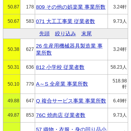
50.87
178
809 その他の娯楽業 事業所数
3.24軒
50.67
583
071 大工工事業 従業者数
9.73人
先頭
絞り込み
末尾
26 生産用機械器具製造業 事
50.38
627
3.24軒
業所数
50.31
636
812 小学校 従業者数
58.23人
518.98
A～S 全産業 事業所数
50.10
779
軒
49.88
647
Q 複合サービス事業 事業所数
6.49軒
49.87
853
76C 焼肉店 従業者数
9.73人
57 織物・衣服・身の回り品小