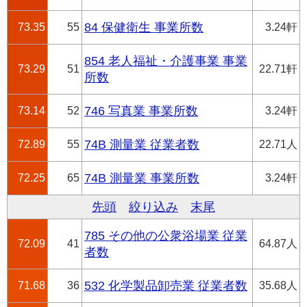
73.35
55
84 保健衛生 事業所数
3.24軒
854 老人福祉・介護事業 事業
73.29
51
22.71軒
所数
73.14
52
746 写真業 事業所数
3.24軒
72.89
55
74B 測量業 従業者数
22.71人
72.25
65
74B 測量業 事業所数
3.24軒
先頭
絞り込み
末尾
785 その他の公衆浴場業 従業
72.09
41
64.87人
者数
71.68
36
532 化学製品卸売業 従業者数
35.68人