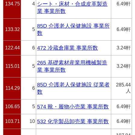
134.75
4
シート・床材・合成皮革製造
6.49軒
業 事業所数
85D 介護老人保健施設 事業所
133.32
5
6.49軒
数
122.44
6
472 冷蔵倉庫業 事業所数
3.24軒
265 基礎素材産業用機械製造
115.01
5
3.24軒
業 事業所数
85D 介護老人保健施設 従業者
285.44
114.29
6
人
数
106.65
5
574 靴・履物小売業 事業所数
6.49軒
103.71
10
532 化学製品卸売業 事業所数
6.49軒