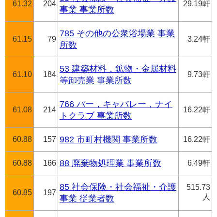
61.32
204
29.19軒
事業 事業所数
785 その他の公衆浴場業 事業
61.15
79
3.24軒
所数
53 建築材料，鉱物・金属材料
61.10
184
9.73軒
等卸売業 事業所数
766 バー，キャバレー，ナイ
61.08
214
16.22軒
トクラブ 事業所数
60.88
157
982 市町村機関 事業所数
16.22軒
60.88
166
88 廃棄物処理業 事業所数
6.49軒
85 社会保険・社会福祉・介護
515.73
60.85
197
人
事業 従業者数