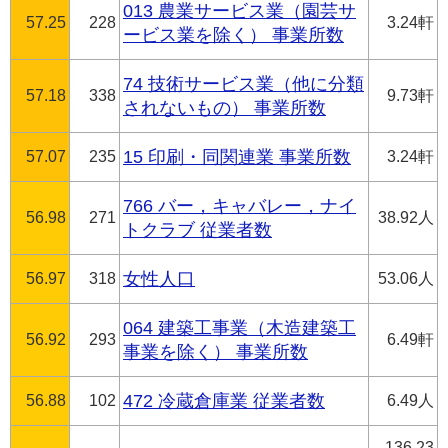
013 農業サービス業（園芸サ
57.25
228
3.24軒
ービス業を除く） 事業所数
74 技術サービス業（他に分類
57.18
338
9.73軒
されないもの） 事業所数
57.07
235
15 印刷・同関連業 事業所数
3.24軒
766 バー，キャバレー，ナイ
56.98
271
38.92人
トクラブ 従業者数
56.97
318
女性人口
53.06人
064 建築工事業（木造建築工
56.92
293
6.49軒
事業を除く） 事業所数
56.88
102
472 冷蔵倉庫業 従業者数
6.49人
136.23