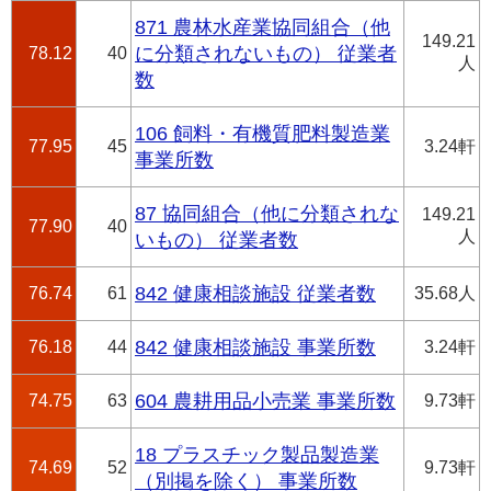
871 農林水産業協同組合（他
149.21
78.12
40
に分類されないもの） 従業者
人
数
106 飼料・有機質肥料製造業
77.95
45
3.24軒
事業所数
87 協同組合（他に分類されな
149.21
77.90
40
人
いもの） 従業者数
76.74
61
842 健康相談施設 従業者数
35.68人
76.18
44
842 健康相談施設 事業所数
3.24軒
74.75
63
604 農耕用品小売業 事業所数
9.73軒
18 プラスチック製品製造業
74.69
52
9.73軒
（別掲を除く） 事業所数