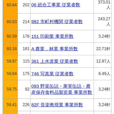
373.01
06 総合工事業 従業者数
60.64
202
人
243.27
982 市町村機関 従業者数
60.63
214
人
60.59
176
151 印刷業 事業所数
3.24軒
60.16
181
A 農業，林業 事業所数
22.71軒
59.87
115
361 上水道業 従業者数
12.97人
59.84
175
746 写真業 従業者数
6.49人
093 野菜缶詰・果実缶詰・農
59.75
92
3.24軒
産保存食料品製造業 事業所数
59.41
226
82F 音楽教授業 事業所数
3.24軒