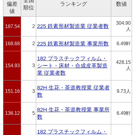
全国
偏差
ランキング
数値
順位
値
304.90
225 鉄素形材製造業 従業者数
187.54
2
人
168.68
2
225 鉄素形材製造業 事業所数
6.49軒
182 プラスチックフィルム・
428.15
154.93
3
シート・床材・合成皮革製造
人
業 従業者数
82H 生花・茶道教授業 従業者
151.16
3
9.73人
数
82H 生花・茶道教授業 事業所
136.12
5
6.49軒
数
182 プラスチックフィルム・