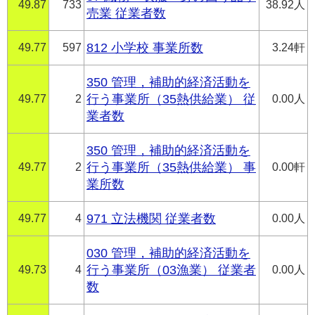
49.87
733
38.92人
売業 従業者数
49.77
597
812 小学校 事業所数
3.24軒
350 管理，補助的経済活動を
49.77
2
行う事業所（35熱供給業） 従
0.00人
業者数
350 管理，補助的経済活動を
49.77
2
行う事業所（35熱供給業） 事
0.00軒
業所数
49.77
4
971 立法機関 従業者数
0.00人
030 管理，補助的経済活動を
49.73
4
行う事業所（03漁業） 従業者
0.00人
数