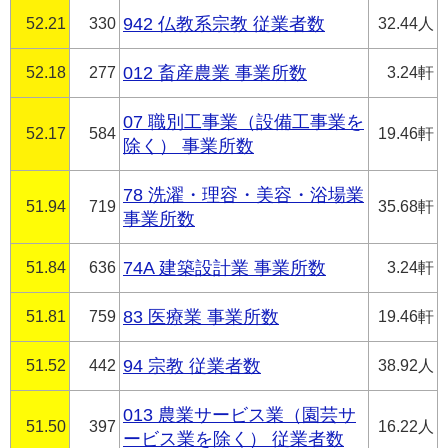
52.21
330
942 仏教系宗教 従業者数
32.44人
52.18
277
012 畜産農業 事業所数
3.24軒
07 職別工事業（設備工事業を
52.17
584
19.46軒
除く） 事業所数
78 洗濯・理容・美容・浴場業
51.94
719
35.68軒
事業所数
51.84
636
74A 建築設計業 事業所数
3.24軒
51.81
759
83 医療業 事業所数
19.46軒
51.52
442
94 宗教 従業者数
38.92人
013 農業サービス業（園芸サ
51.50
397
16.22人
ービス業を除く） 従業者数