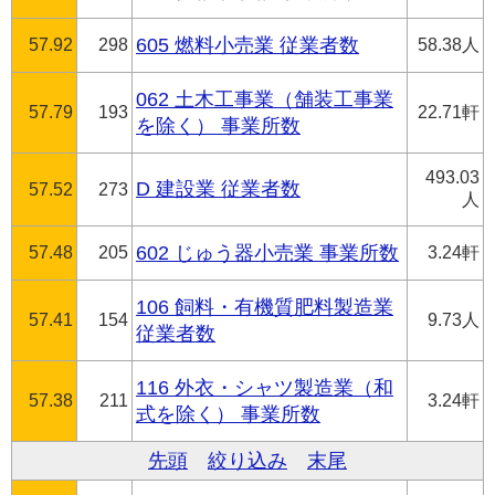
57.92
298
605 燃料小売業 従業者数
58.38人
062 土木工事業（舗装工事業
57.79
193
22.71軒
を除く） 事業所数
493.03
D 建設業 従業者数
57.52
273
人
57.48
205
602 じゅう器小売業 事業所数
3.24軒
106 飼料・有機質肥料製造業
57.41
154
9.73人
従業者数
116 外衣・シャツ製造業（和
57.38
211
3.24軒
式を除く） 事業所数
先頭
絞り込み
末尾