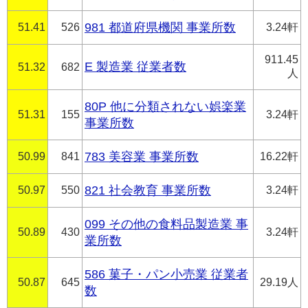
51.41
526
981 都道府県機関 事業所数
3.24軒
911.45
E 製造業 従業者数
51.32
682
人
80P 他に分類されない娯楽業
51.31
155
3.24軒
事業所数
50.99
841
783 美容業 事業所数
16.22軒
50.97
550
821 社会教育 事業所数
3.24軒
099 その他の食料品製造業 事
50.89
430
3.24軒
業所数
586 菓子・パン小売業 従業者
50.87
645
29.19人
数