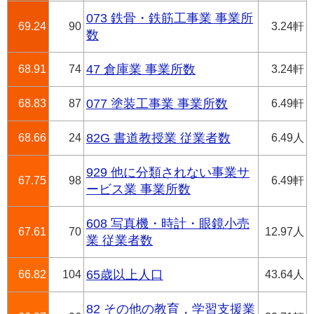
073 鉄骨・鉄筋工事業 事業所
69.24
90
3.24軒
数
68.91
74
47 倉庫業 事業所数
3.24軒
68.83
87
077 塗装工事業 事業所数
6.49軒
68.66
24
82G 書道教授業 従業者数
6.49人
929 他に分類されない事業サ
67.75
98
6.49軒
ービス業 事業所数
608 写真機・時計・眼鏡小売
67.61
70
12.97人
業 従業者数
66.82
104
65歳以上人口
43.64人
82 その他の教育，学習支援業