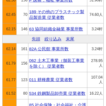
62.50
156
P 医療，福祉 事業所数
51.90軒
189 その他のプラスチック製
62.45
70
74.60人
品製造業 従業者数
62.15
146
63 協同組織金融業 事業所数
3.24軒
先頭
絞り込み
末尾
62.14
161
82A 公民館 事業所数
3.24軒
062 土木工事業（舗装工事業
278.95
61.79
156
人
を除く） 従業者数
107.04
011 耕種農業 従業者数
61.77
123
人
61.52
80
534 鉄鋼製品卸売業 従業者数
16.22人
85 社会保険・社会福祉・介護