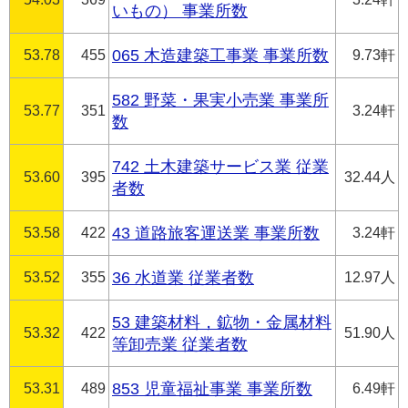
いもの） 事業所数
53.78
455
065 木造建築工事業 事業所数
9.73軒
582 野菜・果実小売業 事業所
53.77
351
3.24軒
数
742 土木建築サービス業 従業
53.60
395
32.44人
者数
53.58
422
43 道路旅客運送業 事業所数
3.24軒
53.52
355
36 水道業 従業者数
12.97人
53 建築材料，鉱物・金属材料
53.32
422
51.90人
等卸売業 従業者数
53.31
489
853 児童福祉事業 事業所数
6.49軒