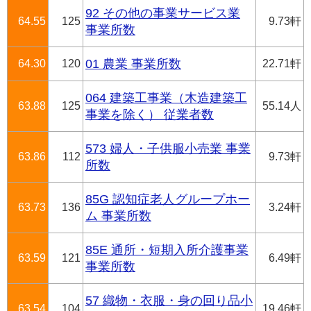
92 その他の事業サービス業
64.55
125
9.73軒
事業所数
64.30
120
01 農業 事業所数
22.71軒
064 建築工事業（木造建築工
63.88
125
55.14人
事業を除く） 従業者数
573 婦人・子供服小売業 事業
63.86
112
9.73軒
所数
85G 認知症老人グループホー
63.73
136
3.24軒
ム 事業所数
85E 通所・短期入所介護事業
63.59
121
6.49軒
事業所数
57 織物・衣服・身の回り品小
63.54
104
19.46軒