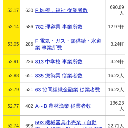
690.89
P 医療，福祉 従業者数
53.17
630
人
53.14
586
782 理容業 事業所数
12.97軒
F 電気・ガス・熱供給・水道
53.05
286
3.24軒
業 事業所数
52.91
226
813 中学校 事業所数
3.24軒
52.88
651
835 療術業 従業者数
16.22人
52.79
531
63 協同組織金融業 従業者数
16.22人
136.23
A～B 農林漁業 従業者数
52.77
402
人
593 機械器具小売業（自動
52.74
698
22.71人