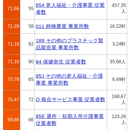
854 老人福祉・介護事業 従業
457.35
71.66
55
人
者数
71.29
58
011 耕種農業 事業所数
16.22軒
189 その他のプラスチック製
71.18
62
3.24軒
品製造業 事業所数
71.16
80
84 保健衛生 従業者数
35.68人
85J その他の老人福祉・介護
70.78
65
6.49軒
事業 事業所数
168.67
Q 複合サービス事業 従業者数
70.47
72
人
85E 通所・短期入所介護事業
123.26
69.86
66
人
従業者数