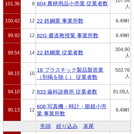
107.04
604 農耕用品小売業 従業者数
101.36
8
人
100.42
12
22 鉄鋼業 事業所数
6.49軒
99.92
12
82G 書道教授業 事業所数
6.49軒
304.90
22 鉄鋼業 従業者数
99.54
14
人
18 プラスチック製品製造業
502.76
98.15
10
人
（別掲を除く） 従業者数
94.10
2
833 歯科診療所 従業者数
81.09人
608 写真機・時計・眼鏡小売
90.13
12
6.49軒
業 事業所数
先頭
絞り込み
末尾