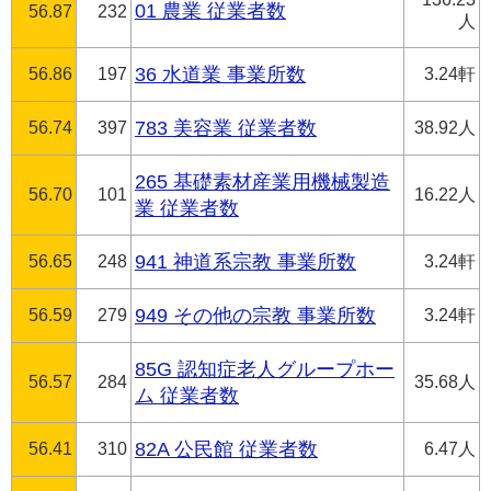
01 農業 従業者数
56.87
232
人
56.86
197
36 水道業 事業所数
3.24軒
56.74
397
783 美容業 従業者数
38.92人
265 基礎素材産業用機械製造
56.70
101
16.22人
業 従業者数
56.65
248
941 神道系宗教 事業所数
3.24軒
56.59
279
949 その他の宗教 事業所数
3.24軒
85G 認知症老人グループホー
56.57
284
35.68人
ム 従業者数
56.41
310
82A 公民館 従業者数
6.47人