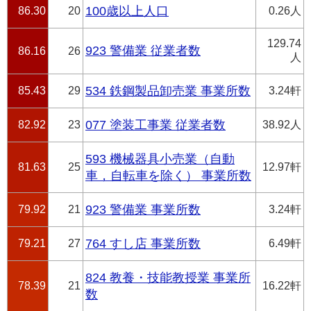
86.30
20
100歳以上人口
0.26人
129.74
923 警備業 従業者数
86.16
26
人
85.43
29
534 鉄鋼製品卸売業 事業所数
3.24軒
82.92
23
077 塗装工事業 従業者数
38.92人
593 機械器具小売業（自動
81.63
25
12.97軒
車，自転車を除く） 事業所数
79.92
21
923 警備業 事業所数
3.24軒
79.21
27
764 すし店 事業所数
6.49軒
824 教養・技能教授業 事業所
78.39
21
16.22軒
数