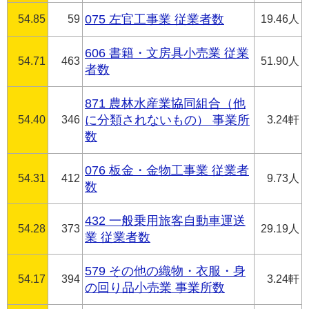
54.85
59
075 左官工事業 従業者数
19.46人
606 書籍・文房具小売業 従業
54.71
463
51.90人
者数
871 農林水産業協同組合（他
54.40
346
に分類されないもの） 事業所
3.24軒
数
076 板金・金物工事業 従業者
54.31
412
9.73人
数
432 一般乗用旅客自動車運送
54.28
373
29.19人
業 従業者数
579 その他の織物・衣服・身
54.17
394
3.24軒
の回り品小売業 事業所数