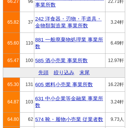
66.27
96
22.71軒
事業所数
242 洋食器・刃物・手道具・
65.82
37
3.24軒
金物類製造業 事業所数
881 一般廃棄物処理業 事業所
65.60
110
6.49軒
数
65.47
100
585 酒小売業 事業所数
12.97軒
先頭
絞り込み
末尾
65.30
131
605 燃料小売業 事業所数
16.22軒
631 中小企業等金融業 事業所
64.87
103
3.24軒
数
64.80
62
574 靴・履物小売業 従業者数
9.73人