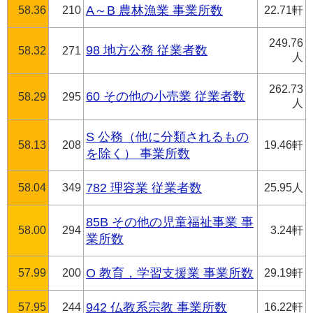
58.36
210
A～B 農林漁業 事業所数
22.71軒
249.76
98 地方公務 従業者数
58.32
271
人
262.73
60 その他の小売業 従業者数
58.29
295
人
S 公務（他に分類されるもの
58.13
208
19.46軒
を除く） 事業所数
58.04
349
782 理容業 従業者数
25.95人
85B その他の児童福祉事業 事
58.00
294
3.24軒
業所数
57.99
200
O 教育，学習支援業 事業所数
29.19軒
57.95
244
942 仏教系宗教 事業所数
16.22軒