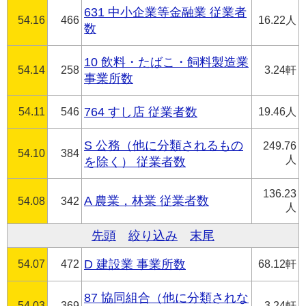
631 中小企業等金融業 従業者
54.16
466
16.22人
数
10 飲料・たばこ・飼料製造業
54.14
258
3.24軒
事業所数
54.11
546
764 すし店 従業者数
19.46人
S 公務（他に分類されるもの
249.76
54.10
384
人
を除く） 従業者数
136.23
A 農業，林業 従業者数
54.08
342
人
先頭
絞り込み
末尾
54.07
472
D 建設業 事業所数
68.12軒
87 協同組合（他に分類されな
54.03
369
3.24軒