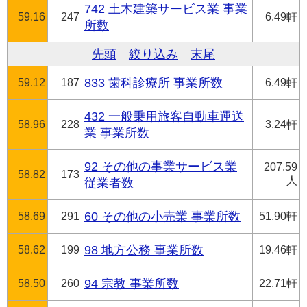
742 土木建築サービス業 事業
59.16
247
6.49軒
所数
先頭
絞り込み
末尾
59.12
187
833 歯科診療所 事業所数
6.49軒
432 一般乗用旅客自動車運送
58.96
228
3.24軒
業 事業所数
92 その他の事業サービス業
207.59
58.82
173
人
従業者数
58.69
291
60 その他の小売業 事業所数
51.90軒
58.62
199
98 地方公務 事業所数
19.46軒
58.50
260
94 宗教 事業所数
22.71軒