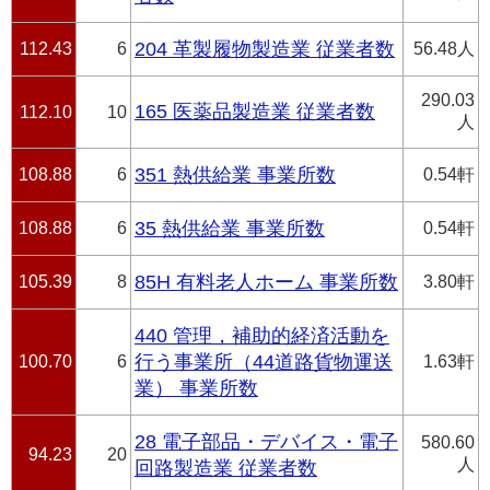
112.43
6
204 革製履物製造業 従業者数
56.48人
290.03
165 医薬品製造業 従業者数
112.10
10
人
108.88
6
351 熱供給業 事業所数
0.54軒
108.88
6
35 熱供給業 事業所数
0.54軒
105.39
8
85H 有料老人ホーム 事業所数
3.80軒
440 管理，補助的経済活動を
100.70
6
行う事業所（44道路貨物運送
1.63軒
業） 事業所数
28 電子部品・デバイス・電子
580.60
94.23
20
人
回路製造業 従業者数