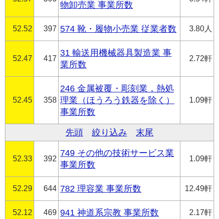
物卸売業 事業所数
52.52
397
574 靴・履物小売業 従業者数
3.80人
31 輸送用機械器具製造業 事
52.47
417
2.72軒
業所数
246 金属被覆・彫刻業，熱処
52.45
358
理業（ほうろう鉄器を除く）
1.09軒
事業所数
先頭
絞り込み
末尾
749 その他の技術サービス業
52.33
392
1.09軒
事業所数
52.29
644
782 理容業 事業所数
12.49軒
52.12
469
941 神道系宗教 事業所数
2.17軒