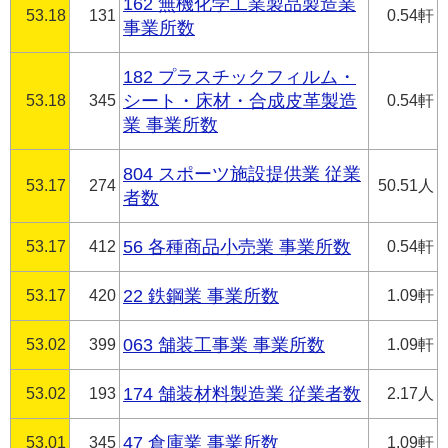
162 無機化学工業製品製造業
53.18
131
0.54軒
事業所数
182 プラスチックフィルム・
53.18
345
シート・床材・合成皮革製造
0.54軒
業 事業所数
804 スポーツ施設提供業 従業
53.17
274
50.51人
者数
53.17
412
56 各種商品小売業 事業所数
0.54軒
53.17
420
22 鉄鋼業 事業所数
1.09軒
53.02
399
063 舗装工事業 事業所数
1.09軒
53.02
193
174 舗装材料製造業 従業者数
2.17人
53.01
345
47 倉庫業 事業所数
1.09軒