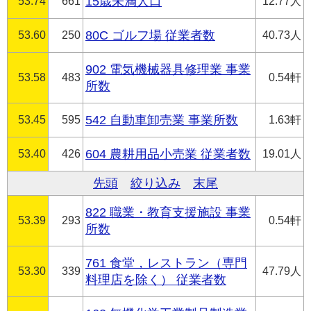
53.74
661
15歳未満人口
12.77人
53.60
250
80C ゴルフ場 従業者数
40.73人
902 電気機械器具修理業 事業
53.58
483
0.54軒
所数
53.45
595
542 自動車卸売業 事業所数
1.63軒
53.40
426
604 農耕用品小売業 従業者数
19.01人
先頭
絞り込み
末尾
822 職業・教育支援施設 事業
53.39
293
0.54軒
所数
761 食堂，レストラン（専門
53.30
339
47.79人
料理店を除く） 従業者数