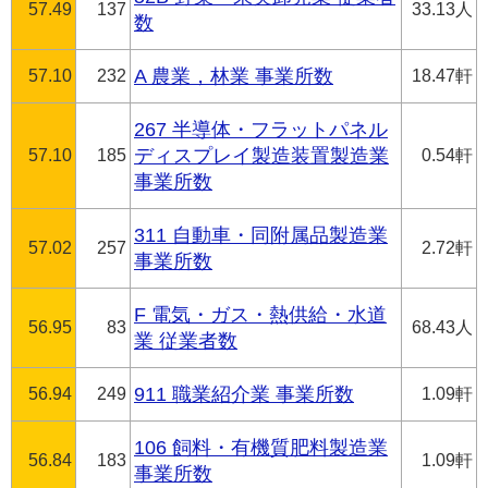
57.49
137
33.13人
数
57.10
232
A 農業，林業 事業所数
18.47軒
267 半導体・フラットパネル
57.10
185
ディスプレイ製造装置製造業
0.54軒
事業所数
311 自動車・同附属品製造業
57.02
257
2.72軒
事業所数
F 電気・ガス・熱供給・水道
56.95
83
68.43人
業 従業者数
56.94
249
911 職業紹介業 事業所数
1.09軒
106 飼料・有機質肥料製造業
56.84
183
1.09軒
事業所数