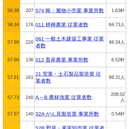
58.38
207
574 靴・履物小売業 事業所数
1.63軒
58.34
176
011 耕種農業 従業者数
84.73人
061 一般土木建築工事業 従業
57.98
220
48.34人
者数
57.96
136
012 畜産農業 事業所数
6.52軒
21 窯業・土石製品製造業 従
57.91
161
98.31人
業者数
208.02
A～B 農林漁業 従業者数
57.73
240
人
57.57
140
32A がん具製造業 事業所数
0.54軒
52B 野菜・果実卸売業 従業者