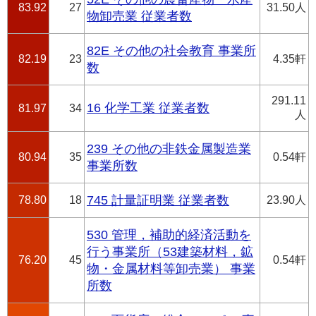
83.92
27
31.50人
物卸売業 従業者数
82E その他の社会教育 事業所
82.19
23
4.35軒
数
291.11
16 化学工業 従業者数
81.97
34
人
239 その他の非鉄金属製造業
80.94
35
0.54軒
事業所数
78.80
18
745 計量証明業 従業者数
23.90人
530 管理，補助的経済活動を
行う事業所（53建築材料，鉱
76.20
45
0.54軒
物・金属材料等卸売業） 事業
所数