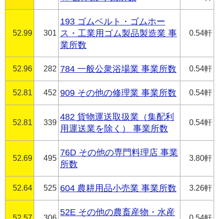
193 ゴムベルト・ゴムホー
52.99
301
ス・工業用ゴム製品製造業 事
0.54軒
業所数
52.96
282
784 一般公衆浴場業 事業所数
0.54軒
52.81
452
909 その他の修理業 事業所数
0.54軒
482 貨物運送取扱業（集配利
52.81
339
0.54軒
用運送業を除く） 事業所数
76D その他の専門料理店 事業
52.69
495
3.80軒
所数
52.64
525
604 農耕用品小売業 事業所数
3.26軒
52E その他の農畜産物・水産
52.57
306
0.54軒