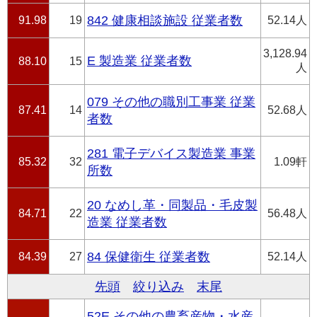
91.98
19
842 健康相談施設 従業者数
52.14人
3,128.94
E 製造業 従業者数
88.10
15
人
079 その他の職別工事業 従業
87.41
14
52.68人
者数
281 電子デバイス製造業 事業
85.32
32
1.09軒
所数
20 なめし革・同製品・毛皮製
84.71
22
56.48人
造業 従業者数
84.39
27
84 保健衛生 従業者数
52.14人
先頭
絞り込み
末尾
52E その他の農畜産物・水産