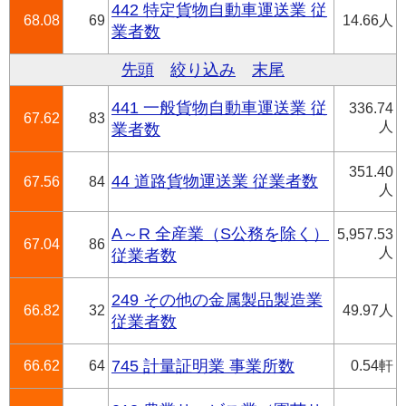
442 特定貨物自動車運送業 従
68.08
69
14.66人
業者数
先頭
絞り込み
末尾
441 一般貨物自動車運送業 従
336.74
67.62
83
人
業者数
351.40
44 道路貨物運送業 従業者数
67.56
84
人
A～R 全産業（S公務を除く）
5,957.53
67.04
86
人
従業者数
249 その他の金属製品製造業
66.82
32
49.97人
従業者数
66.62
64
745 計量証明業 事業所数
0.54軒