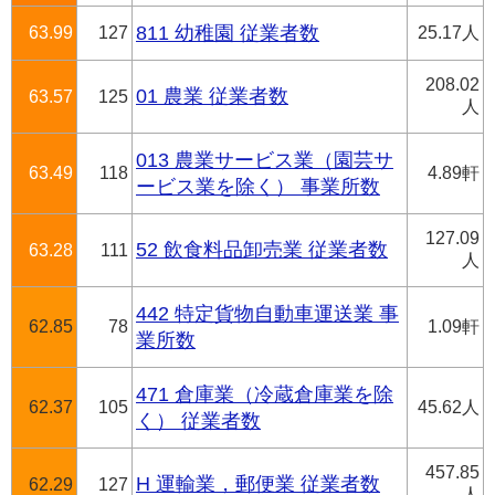
63.99
127
811 幼稚園 従業者数
25.17人
208.02
01 農業 従業者数
63.57
125
人
013 農業サービス業（園芸サ
63.49
118
4.89軒
ービス業を除く） 事業所数
127.09
52 飲食料品卸売業 従業者数
63.28
111
人
442 特定貨物自動車運送業 事
62.85
78
1.09軒
業所数
471 倉庫業（冷蔵倉庫業を除
62.37
105
45.62人
く） 従業者数
457.85
H 運輸業，郵便業 従業者数
62.29
127
人