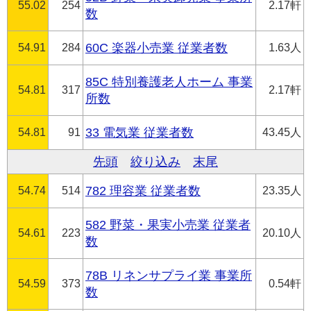
55.02
254
2.17軒
数
54.91
284
60C 楽器小売業 従業者数
1.63人
85C 特別養護老人ホーム 事業
54.81
317
2.17軒
所数
54.81
91
33 電気業 従業者数
43.45人
先頭
絞り込み
末尾
54.74
514
782 理容業 従業者数
23.35人
582 野菜・果実小売業 従業者
54.61
223
20.10人
数
78B リネンサプライ業 事業所
54.59
373
0.54軒
数