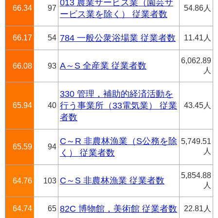
013 農業サービス業（園芸サ
66.34
97
54.86人
ービス業を除く） 従業者数
66.17
54
784 一般公衆浴場業 従業者数
11.41人
6,062.89
A～S 全産業 従業者数
66.08
93
人
330 管理，補助的経済活動を
65.94
40
行う事業所（33電気業） 従業
43.45人
者数
C～R 非農林漁業（S公務を除
5,749.51
65.59
94
人
く） 従業者数
5,854.88
C～S 非農林漁業 従業者数
64.76
103
人
64.74
65
82C 博物館，美術館 従業者数
22.81人