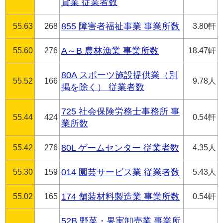
貸業 従業者数
55.63
268
855 障害者福祉事業 事業所数
3.80軒
55.60
276
A～B 農林漁業 事業所数
18.47軒
80A スポーツ施設提供業（別
55.52
166
9.78人
掲を除く） 従業者数
725 社会保険労務士事務所 事
55.44
424
0.54軒
業所数
55.42
276
80L ゲームセンター 従業者数
4.35人
55.30
159
014 園芸サービス業 従業者数
5.43人
55.02
165
174 舗装材料製造業 事業所数
0.54軒
52B 野菜・果実卸売業 事業所