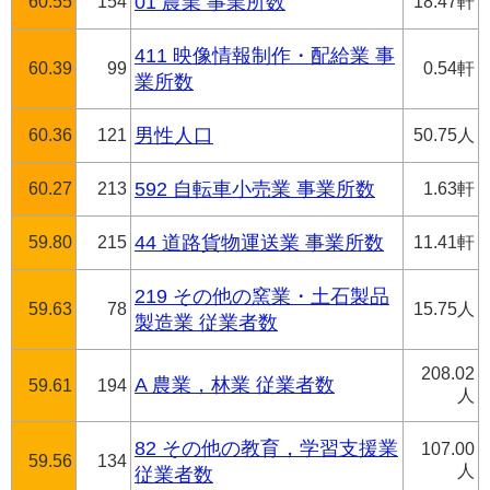
60.55
154
01 農業 事業所数
18.47軒
411 映像情報制作・配給業 事
60.39
99
0.54軒
業所数
60.36
121
男性人口
50.75人
60.27
213
592 自転車小売業 事業所数
1.63軒
59.80
215
44 道路貨物運送業 事業所数
11.41軒
219 その他の窯業・土石製品
59.63
78
15.75人
製造業 従業者数
208.02
A 農業，林業 従業者数
59.61
194
人
82 その他の教育，学習支援業
107.00
59.56
134
人
従業者数