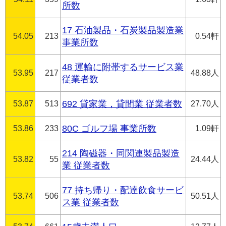
所数
17 石油製品・石炭製品製造業
54.05
213
0.54軒
事業所数
48 運輸に附帯するサービス業
53.95
217
48.88人
従業者数
53.87
513
692 貸家業，貸間業 従業者数
27.70人
53.86
233
80C ゴルフ場 事業所数
1.09軒
214 陶磁器・同関連製品製造
53.82
55
24.44人
業 従業者数
77 持ち帰り・配達飲食サービ
53.74
506
50.51人
ス業 従業者数