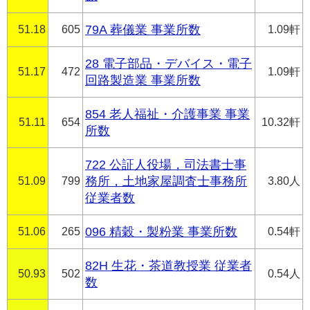
51.18
605
79A 葬儀業 事業所数
1.09軒
28 電子部品・デバイス・電子
51.17
472
1.09軒
回路製造業 事業所数
854 老人福祉・介護事業 事業
51.11
654
10.32軒
所数
722 公証人役場，司法書士事
51.09
799
務所，土地家屋調査士事務所
3.80人
従業者数
51.06
265
096 精穀・製粉業 事業所数
0.54軒
82H 生花・茶道教授業 従業者
50.93
502
0.54人
数