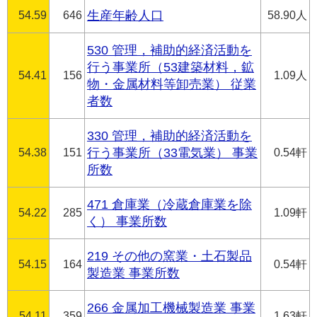
54.59
646
生産年齢人口
58.90人
530 管理，補助的経済活動を
行う事業所（53建築材料，鉱
54.41
156
1.09人
物・金属材料等卸売業） 従業
者数
330 管理，補助的経済活動を
54.38
151
行う事業所（33電気業） 事業
0.54軒
所数
471 倉庫業（冷蔵倉庫業を除
54.22
285
1.09軒
く） 事業所数
219 その他の窯業・土石製品
54.15
164
0.54軒
製造業 事業所数
266 金属加工機械製造業 事業
54.11
359
1.63軒