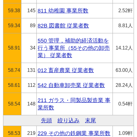
59.38
145
811 幼稚園 事業所数
2.52軒
59.34
89
82B 図書館 従業者数
8.81人
550 管理，補助的経済活動を
58.91
34
行う事業所（55その他の卸売
14.12人
業） 従業者数
58.74
131
012 畜産農業 従業者数
63.00人
58.61
112
542 自動車卸売業 従業者数
28.24人
211 ガラス・同製品製造業 事
58.54
148
0.54軒
業所数
先頭
絞り込み
末尾
58.53
219
229 その他の鉄鋼業 事業所数
1.09軒