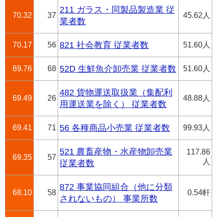
211 ガラス・同製品製造業 従
70.32
37
45.62人
業者数
70.17
56
821 社会教育 従業者数
51.60人
69.76
68
52D 生鮮魚介卸売業 従業者数
51.60人
482 貨物運送取扱業（集配利
69.49
26
48.88人
用運送業を除く） 従業者数
69.41
71
56 各種商品小売業 従業者数
99.93人
521 農畜産物・水産物卸売業
117.86
69.35
57
人
従業者数
872 事業協同組合（他に分類
68.10
58
0.54軒
されないもの） 事業所数