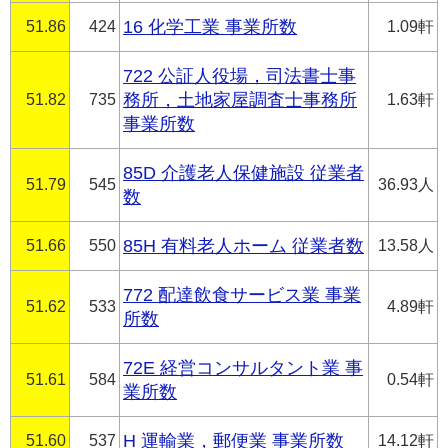
51.86
424
16 化学工業 事業所数
1.09軒
722 公証人役場，司法書士事
51.82
735
務所，土地家屋調査士事務所
1.63軒
事業所数
85D 介護老人保健施設 従業者
51.79
545
36.93人
数
51.66
550
85H 有料老人ホーム 従業者数
13.58人
772 配達飲食サービス業 事業
51.62
533
4.89軒
所数
72E 経営コンサルタント業 事
51.61
584
0.54軒
業所数
51.60
537
H 運輸業，郵便業 事業所数
14.12軒