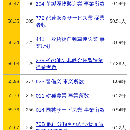
56.47
66
204 革製履物製造業 事業所数
0.54軒
772 配達飲食サービス業 従業
56.35
305
50.51人
者数
441 一般貨物自動車運送業 事
56.34
325
8.69軒
業所数
239 その他の非鉄金属製造業
56.03
25
17.38人
従業者数
55.99
277
923 警備業 事業所数
1.09軒
55.73
219
011 耕種農業 事業所数
6.52軒
55.73
256
014 園芸サービス業 事業所数
0.54軒
70B 他に分類されない物品賃
55.67
358
6.52人