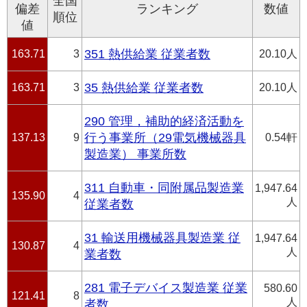
全国
偏差
ランキング
数値
順位
値
163.71
3
351 熱供給業 従業者数
20.10人
163.71
3
35 熱供給業 従業者数
20.10人
290 管理，補助的経済活動を
137.13
9
行う事業所（29電気機械器具
0.54軒
製造業） 事業所数
311 自動車・同附属品製造業
1,947.64
135.90
4
人
従業者数
31 輸送用機械器具製造業 従
1,947.64
130.87
4
人
業者数
281 電子デバイス製造業 従業
580.60
121.41
8
人
者数