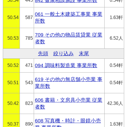
50.54
445
842 健康相談施設 事業所数
0.54軒
061 一般土木建築工事業 事業
50.54
587
1.63軒
所数
709 その他の物品賃貸業 従業
50.53
785
6.52人
者数
先頭
絞り込み
末尾
50.52
471
094 調味料製造業 事業所数
0.54軒
619 その他の無店舗小売業 事
50.51
543
0.54軒
業所数
606 書籍・文房具小売業 従業
50.42
823
42.36人
者数
608 写真機・時計・眼鏡小売
50.37
890
1.63軒