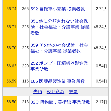
56.74
365
592 自転車小売業 従業者数
2.72人
85L 他に分類されない社会保
56.71
225
険・社会福祉・介護事業 従業
48.34人
者数
859 その他の社会保険・社会
56.70
225
48.34人
福祉・介護事業 従業者数
252 ポンプ・圧縮機器製造業
56.63
220
0.54軒
事業所数
56.59
116
165 医薬品製造業 事業所数
0.54軒
先頭
絞り込み
末尾
56.50
213
82C 博物館，美術館 事業所数
2.17軒