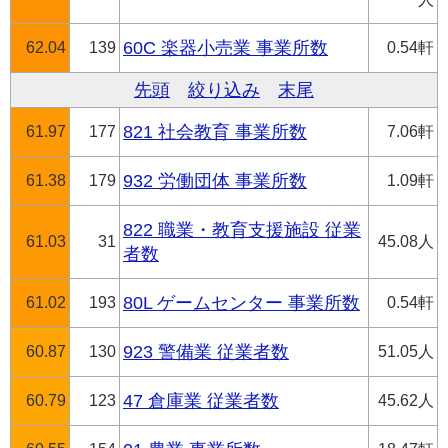
62.04
139
60C 楽器小売業 事業所数
0.54軒
先頭
絞り込み
末尾
61.97
177
821 社会教育 事業所数
7.06軒
61.38
179
932 労働団体 事業所数
1.09軒
822 職業・教育支援施設 従業
61.03
31
45.08人
者数
61.02
193
80L ゲームセンター 事業所数
0.54軒
60.87
130
923 警備業 従業者数
51.05人
60.79
123
47 倉庫業 従業者数
45.62人