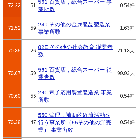
561 百貨店，総合スーパー 事
72.22
51
0.54軒
業所数
249 その他の金属製品製造業
71.52
59
1.63軒
事業所数
82E その他の社会教育 従業者
70.86
26
21.18人
数
561 百貨店，総合スーパー 従
70.67
59
99.93人
業者数
296 電子応用装置製造業 事業
70.60
55
0.54軒
所数
550 管理，補助的経済活動を
70.38
47
行う事業所（55その他の卸売
0.54軒
業） 事業所数