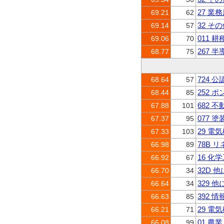
27 業
69.21
62
32 そ
69.14
57
011 
69.06
70
267
68.77
75
724 
68.64
57
252 
68.44
85
682 
67.88
101
077 
67.37
95
29 電
67.33
103
78B 
66.98
89
16 化
66.92
67
32D
66.70
34
329 
66.64
34
392 
66.63
85
29 電
66.21
71
01 農
66.08
99