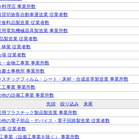
日本料理店 事業所数
一般貸切旅客自動車運送業 従業者数
畜産食料品製造業 従業者数
産業用電気機械器具製造業 事業所数
料品製造業 従業者数
，林業 従業者数
集会場 従業者数
板金・金物工事業 事業所数
行政書士事務所 事業所数
 プラスチックフィルム・シート・床材・合成皮革製造業 事業所数
大工工事業 事業所数
その他の設備工事業 事業所数
先頭
絞り込み
末尾
工業用プラスチック製品製造業 事業所数
 その他の電子部品・デバイス・電子回路製造業 従業者数
療術業 従業者数
職別工事業（設備工事業を除く） 事業所数