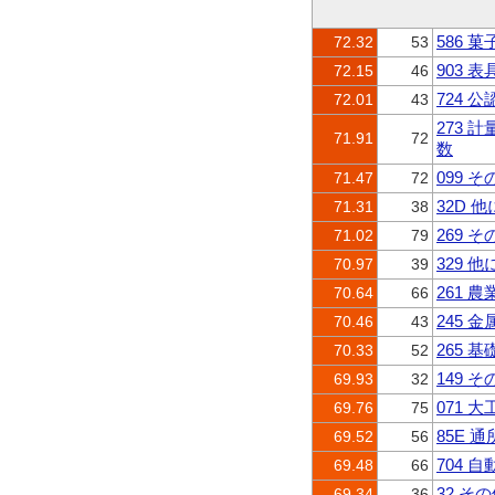
586 
72.32
53
903 
72.15
46
724 
72.01
43
273
71.91
72
数
099 
71.47
72
32D
71.31
38
269
71.02
79
329 
70.97
39
261
70.64
66
245 
70.46
43
265 
70.33
52
149
69.93
32
071 
69.76
75
85E 
69.52
56
704 
69.48
66
32 そ
69.34
36