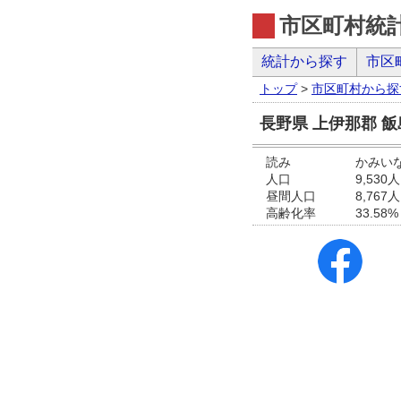
市区町村統
統計から探す
市区
トップ
>
市区町村から探
長野県 上伊那郡 
読み
かみい
人口
9,530人
昼間人口
8,767人
高齢化率
33.58%