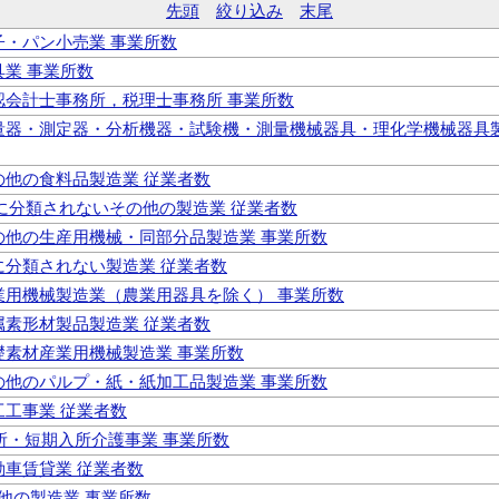
先頭
絞り込み
末尾
菓子・パン小売業 事業所数
表具業 事業所数
公認会計士事務所，税理士事務所 事業所数
 計量器・測定器・分析機器・試験機・測量機械器具・理化学機械器具
その他の食料品製造業 従業者数
 他に分類されないその他の製造業 従業者数
 その他の生産用機械・同部分品製造業 事業所数
他に分類されない製造業 従業者数
 農業用機械製造業（農業用器具を除く） 事業所数
金属素形材製品製造業 従業者数
基礎素材産業用機械製造業 事業所数
 その他のパルプ・紙・紙加工品製造業 事業所数
大工工事業 従業者数
通所・短期入所介護事業 事業所数
自動車賃貸業 従業者数
の他の製造業 事業所数