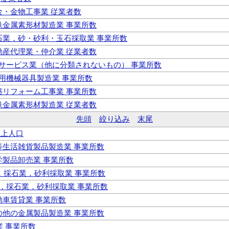
板金・金物工事業 従業者数
非鉄金属素形材製造業 事業所数
採石業，砂・砂利・玉石採取業 事業所数
不動産代理業・仲介業 従業者数
技術サービス業（他に分類されないもの） 事業所数
産用機械器具製造業 事業所数
建築リフォーム工事業 事業所数
非鉄金属素形材製造業 従業者数
先頭
絞り込み
末尾
以上人口
畳等生活雑貨製品製造業 事業所数
化学製品卸売業 事業所数
業，採石業，砂利採取業 事業所数
業，採石業，砂利採取業 事業所数
自動車賃貸業 事業所数
その他の金属製品製造業 事業所数
業 事業所数