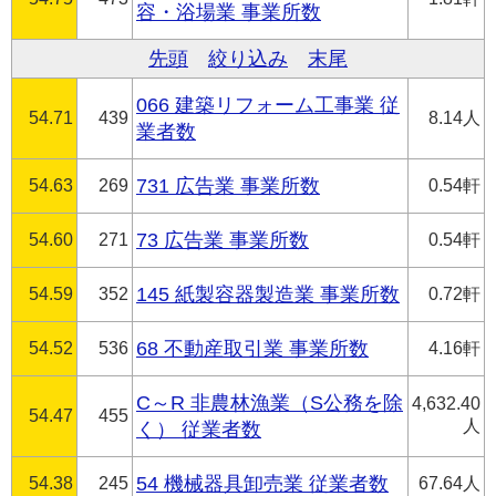
容・浴場業 事業所数
先頭
絞り込み
末尾
066 建築リフォーム工事業 従
54.71
439
8.14人
業者数
54.63
269
731 広告業 事業所数
0.54軒
54.60
271
73 広告業 事業所数
0.54軒
54.59
352
145 紙製容器製造業 事業所数
0.72軒
54.52
536
68 不動産取引業 事業所数
4.16軒
C～R 非農林漁業（S公務を除
4,632.40
54.47
455
人
く） 従業者数
54.38
245
54 機械器具卸売業 従業者数
67.64人