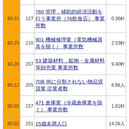
760 管理，補助的経済活動を
60.31
127
行う事業所（76飲食店） 事業
0.36軒
所数
901 機械修理業（電気機械器
60.25
210
2.53軒
具を除く） 事業所数
53 建築材料，鉱物・金属材料
60.20
207
9.40軒
等卸売業 事業所数
70B 他に分類されない物品賃
60.12
205
8.86人
貸業 従業者数
471 倉庫業（冷蔵倉庫業を除
60.05
157
1.81軒
く） 事業所数
60.02
251
15歳未満人口
14.26人