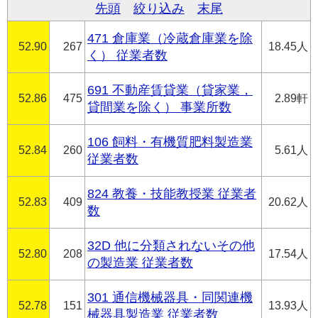
先頭
絞り込み
末尾
471 倉庫業（冷蔵倉庫業を除
52.90
267
18.45人
く） 従業者数
691 不動産賃貸業（貸家業，
52.86
475
2.89軒
貸間業を除く） 事業所数
106 飼料・有機質肥料製造業
52.84
260
5.61人
従業者数
824 教養・技能教授業 従業者
52.83
409
20.62人
数
32D 他に分類されないその他
52.80
208
17.54人
の製造業 従業者数
301 通信機械器具・同関連機
52.78
151
13.93人
械器具製造業 従業者数