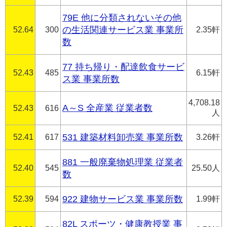
79E 他に分類されないその他
52.64
300
の生活関連サービス業 事業所
2.35軒
数
77 持ち帰り・配達飲食サービ
52.43
485
6.15軒
ス業 事業所数
4,708.18
A～S 全産業 従業者数
52.43
616
人
52.41
617
531 建築材料卸売業 事業所数
3.26軒
881 一般廃棄物処理業 従業者
52.40
545
25.50人
数
52.39
594
922 建物サービス業 事業所数
1.99軒
82L スポーツ・健康教授業 事