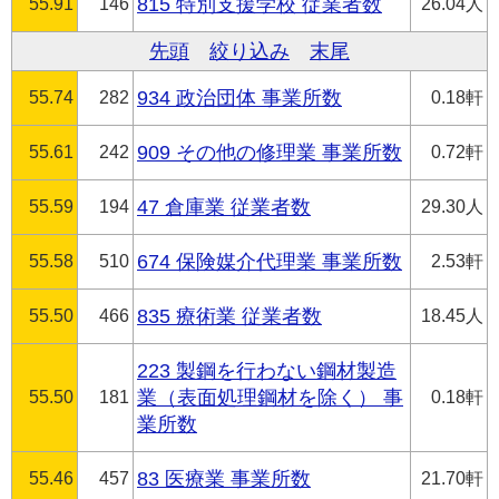
55.91
146
815 特別支援学校 従業者数
26.04人
先頭
絞り込み
末尾
55.74
282
934 政治団体 事業所数
0.18軒
55.61
242
909 その他の修理業 事業所数
0.72軒
55.59
194
47 倉庫業 従業者数
29.30人
55.58
510
674 保険媒介代理業 事業所数
2.53軒
55.50
466
835 療術業 従業者数
18.45人
223 製鋼を行わない鋼材製造
55.50
181
業（表面処理鋼材を除く） 事
0.18軒
業所数
55.46
457
83 医療業 事業所数
21.70軒