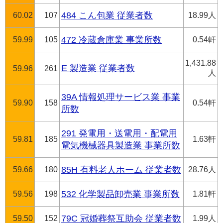
60.02
107
484 こん包業 従業者数
18.99人
59.99
105
472 冷蔵倉庫業 事業所数
0.54軒
1,431.88
E 製造業 従業者数
59.96
261
人
39A 情報処理サービス業 事業
59.90
158
0.54軒
所数
291 発電用・送電用・配電用
59.81
185
1.63軒
電気機械器具製造業 事業所数
59.66
180
85H 有料老人ホーム 従業者数
28.76人
59.56
198
532 化学製品卸売業 事業所数
1.81軒
59.50
152
79C 冠婚葬祭互助会 従業者数
1.99人