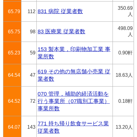
350.69
831 病院 従業者数
65.79
112
人
498.09
83 医療業 従業者数
65.75
98
人
153 製本業，印刷物加工業 事
65.23
59
0.90軒
業所数
619 その他の無店舗小売業 従
64.54
47
18.63人
業者数
070 管理，補助的経済活動を
64.52
72
行う事業所（07職別工事業）
0.18軒
事業所数
771 持ち帰り飲食サービス業
64.07
143
13.20人
従業者数