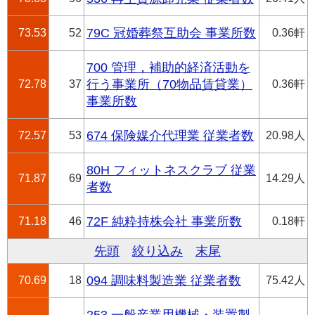
73.53
52
79C 冠婚葬祭互助会 事業所数
0.36軒
700 管理，補助的経済活動を
72.78
37
行う事業所（70物品賃貸業）
0.36軒
事業所数
72.57
53
674 保険媒介代理業 従業者数
20.98人
80H フィットネスクラブ 従業
71.87
69
14.29人
者数
71.18
46
72F 純粋持株会社 事業所数
0.18軒
先頭
絞り込み
末尾
70.69
18
094 調味料製造業 従業者数
75.42人