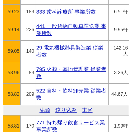
59.23
183
833 歯科診療所 事業所数
6.51軒
441 一般貨物自動車運送業 事
59.14
226
9.95軒
業所数
29 電気機械器具製造業 従業
142.16
59.05
140
人
者数
795 火葬・墓地管理業 従業者
58.96
83
3.26人
数
522 食料・飲料卸売業 従業者
58.82
209
44.67人
数
先頭
絞り込み
末尾
771 持ち帰り飲食サービス業
58.81
170
1.99軒
事業所数