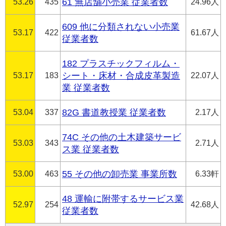
53.26
435
61 無店舗小売業 従業者数
24.96人
609 他に分類されない小売業
53.17
422
61.67人
従業者数
182 プラスチックフィルム・
53.17
183
シート・床材・合成皮革製造
22.07人
業 従業者数
53.04
337
82G 書道教授業 従業者数
2.17人
74C その他の土木建築サービ
53.03
343
2.71人
ス業 従業者数
53.00
463
55 その他の卸売業 事業所数
6.33軒
48 運輸に附帯するサービス業
52.97
254
42.68人
従業者数