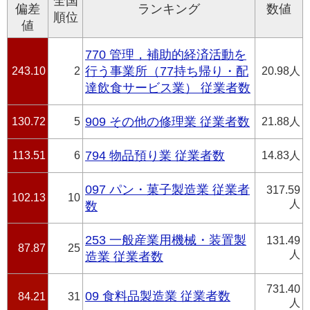
全国
偏差
ランキング
数値
順位
値
770 管理，補助的経済活動を
243.10
2
行う事業所（77持ち帰り・配
20.98人
達飲食サービス業） 従業者数
130.72
5
909 その他の修理業 従業者数
21.88人
113.51
6
794 物品預り業 従業者数
14.83人
097 パン・菓子製造業 従業者
317.59
102.13
10
人
数
253 一般産業用機械・装置製
131.49
87.87
25
人
造業 従業者数
731.40
09 食料品製造業 従業者数
84.21
31
人