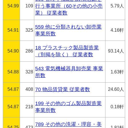
54.99
109
行う事業所（60その他の小売
5.79人
業） 従業者数
559 他に分類されない卸売業
54.91
325
4.16軒
事業所数
18 プラスチック製品製造業
54.90
286
93.14人
（別掲を除く） 従業者数
543 電気機械器具卸売業 事業
54.88
328
1.63軒
所数
54.87
408
70 物品賃貸業 従業者数
24.60人
199 その他のゴム製品製造業
54.87
218
0.18軒
事業所数
789 その他の洗濯・理容・美
54.75
473
1.81軒