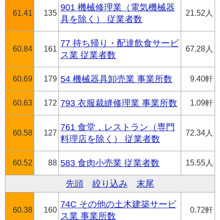
901 機械修理業（電気機械器
61.41
135
21.52人
具を除く） 従業者数
77 持ち帰り・配達飲食サービ
60.84
161
67.28人
ス業 従業者数
60.69
179
54 機械器具卸売業 事業所数
9.40軒
60.63
172
793 衣服裁縫修理業 事業所数
1.09軒
761 食堂，レストラン（専門
60.58
127
72.34人
料理店を除く） 従業者数
60.52
88
583 食肉小売業 従業者数
15.55人
先頭
絞り込み
末尾
74C その他の土木建築サービ
60.38
160
0.72軒
ス業 事業所数