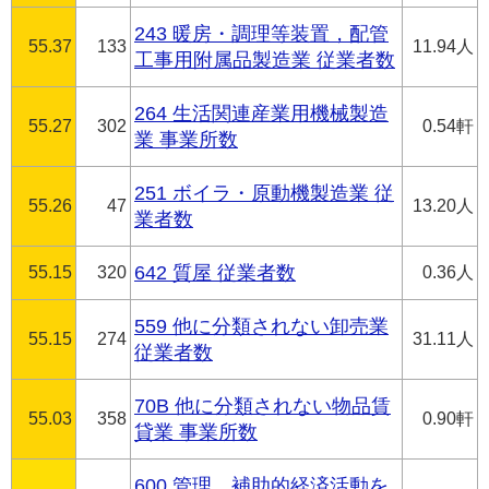
243 暖房・調理等装置，配管
55.37
133
11.94人
工事用附属品製造業 従業者数
264 生活関連産業用機械製造
55.27
302
0.54軒
業 事業所数
251 ボイラ・原動機製造業 従
55.26
47
13.20人
業者数
55.15
320
642 質屋 従業者数
0.36人
559 他に分類されない卸売業
55.15
274
31.11人
従業者数
70B 他に分類されない物品賃
55.03
358
0.90軒
貸業 事業所数
600 管理，補助的経済活動を