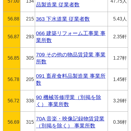
57.00
134
47.75人
品製造業 従業者数
56.88
215
363 下水道業 従業者数
5.43人
066 建築リフォーム工事業 事
56.87
293
2.35軒
業所数
709 その他の物品賃貸業 事業
56.85
305
1.27軒
所数
091 畜産食料品製造業 事業所
56.78
205
1.45軒
数
90 機械等修理業（別掲を除
56.72
338
3.26軒
く） 事業所数
70A 音楽・映像記録物賃貸業
56.69
315
0.36軒
（別掲を除く） 事業所数