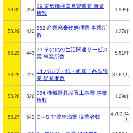
29 電気機械器具製造業 事業
53.35
454
1.99軒
所数
882 産業廃棄物処理業 事業所
53.29
420
1.27軒
数
79 その他の生活関連サービス
53.29
443
5.61軒
業 事業所数
14 パルプ・紙・紙加工品製造
53.28
225
37.62人
業 従業者数
084 機械器具設置工事業 事業
53.28
326
1.09軒
所数
4,700.04
C～S 非農林漁業 従業者数
53.27
542
人