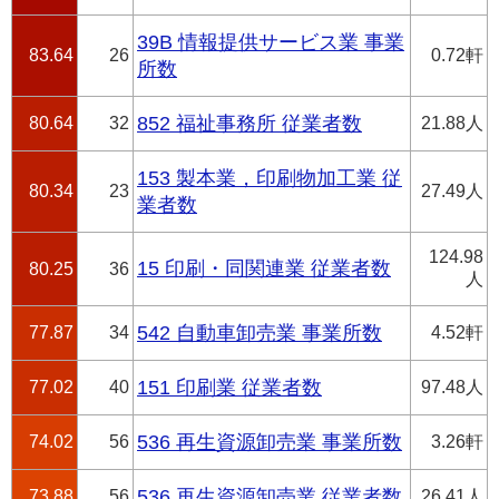
39B 情報提供サービス業 事業
83.64
26
0.72軒
所数
80.64
32
852 福祉事務所 従業者数
21.88人
153 製本業，印刷物加工業 従
80.34
23
27.49人
業者数
124.98
15 印刷・同関連業 従業者数
80.25
36
人
77.87
34
542 自動車卸売業 事業所数
4.52軒
77.02
40
151 印刷業 従業者数
97.48人
74.02
56
536 再生資源卸売業 事業所数
3.26軒
73.88
56
536 再生資源卸売業 従業者数
26.41人