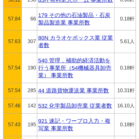
85H 有料老人ホーム 事業所数
179 その他の石油製品・石炭
57.84
66
0.18軒
製品製造業 事業所数
80N カラオケボックス業 従業
57.63
307
5.61人
者数
540 管理，補助的経済活動を
57.54
190
行う事業所（54機械器具卸売
0.18軒
業） 事業所数
57.54
285
44 道路貨物運送業 事業所数
10.31軒
57.46
142
532 化学製品卸売業 従業者数
16.10人
921 速記・ワープロ入力・複
57.43
195
0.18軒
写業 事業所数