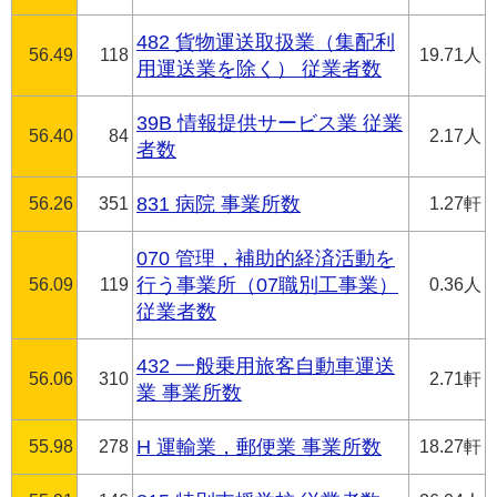
482 貨物運送取扱業（集配利
56.49
118
19.71人
用運送業を除く） 従業者数
39B 情報提供サービス業 従業
56.40
84
2.17人
者数
56.26
351
831 病院 事業所数
1.27軒
070 管理，補助的経済活動を
56.09
119
行う事業所（07職別工事業）
0.36人
従業者数
432 一般乗用旅客自動車運送
56.06
310
2.71軒
業 事業所数
55.98
278
H 運輸業，郵便業 事業所数
18.27軒