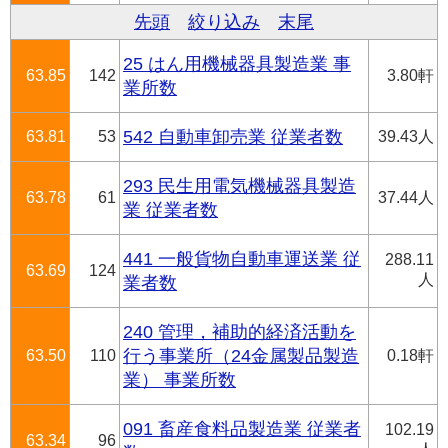
先頭
絞り込み
末尾
25 はん用機械器具製造業 事
63.85
142
3.80軒
業所数
63.81
53
542 自動車卸売業 従業者数
39.43人
293 民生用電気機械器具製造
63.78
61
37.44人
業 従業者数
441 一般貨物自動車運送業 従
288.11
63.69
124
人
業者数
240 管理，補助的経済活動を
63.50
110
行う事業所（24金属製品製造
0.18軒
業） 事業所数
091 畜産食料品製造業 従業者
102.19
63.34
96