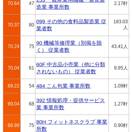
253 一般産業用機械・装置製
70.64
47
2.17軒
造業 事業所数
099 その他の食料品製造業 従
183.03
70.37
80
人
業者数
90 機械等修理業（別掲を除
70.24
75
43.41人
く） 従業者数
60F 中古品小売業（他に分類
70.04
61
9.95人
されないもの） 従業者数
69.22
54
484 こん包業 事業所数
1.09軒
392 情報処理・提供サービス
69.04
68
1.27軒
業 事業所数
80H フィットネスクラブ 事業
68.99
75
0.90軒
所数