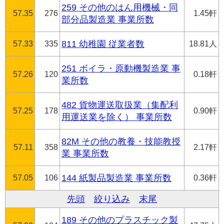
259 その他のはん用機械・同
57.35
276
1.45軒
部分品製造業 事業所数
57.33
335
811 幼稚園 従業者数
18.81人
251 ボイラ・原動機製造業 事
57.26
120
0.18軒
業所数
482 貨物運送取扱業（集配利
57.25
178
0.90軒
用運送業を除く） 事業所数
82M その他の教養・技能教授
57.11
358
2.17軒
業 事業所数
57.05
106
144 紙製品製造業 事業所数
0.36軒
先頭
絞り込み
末尾
189 その他のプラスチック製