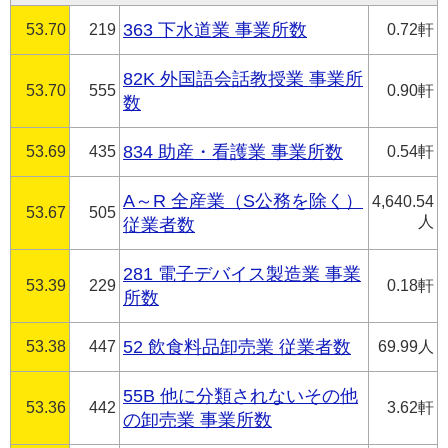
53.70
219
363 下水道業 事業所数
0.72軒
82K 外国語会話教授業 事業所
53.70
555
0.90軒
数
53.69
435
834 助産・看護業 事業所数
0.54軒
A～R 全産業（S公務を除く）
4,640.54
53.67
505
人
従業者数
281 電子デバイス製造業 事業
53.39
229
0.18軒
所数
53.38
447
52 飲食料品卸売業 従業者数
69.99人
55B 他に分類されないその他
53.36
442
3.62軒
の卸売業 事業所数