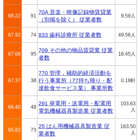
70A 音楽・映像記録物賃貸業
68.22
91
9.59人
（別掲を除く） 従業者数
67.92
74
833 歯科診療所 従業者数
49.56人
709 その他の物品賃貸業 従業
67.68
95
18.45人
者数
770 管理，補助的経済活動を
67.37
38
行う事業所（77持ち帰り・配
0.18軒
達飲食サービス業） 事業所数
291 発電用・送電用・配電用
103.63
66.40
48
人
電気機械器具製造業 従業者数
25 はん用機械器具製造業 従
163.50
65.82
73
人
業者数