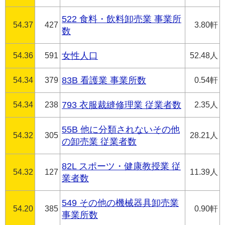
522 食料・飲料卸売業 事業所
54.37
427
3.80軒
数
54.36
591
女性人口
52.48人
54.34
379
83B 看護業 事業所数
0.54軒
54.34
238
793 衣服裁縫修理業 従業者数
2.35人
55B 他に分類されないその他
54.32
305
28.21人
の卸売業 従業者数
82L スポーツ・健康教授業 従
54.32
127
11.39人
業者数
549 その他の機械器具卸売業
54.20
385
0.90軒
事業所数