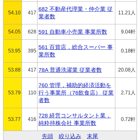
682 不動産代理業・仲介業 従
54.10
417
11.21人
業者数
54.05
628
591 自動車小売業 事業所数
9.04軒
561 百貨店，総合スーパー 事
53.95
395
0.18軒
業所数
53.88
417
78A 普通洗濯業 従業者数
20.08人
760 管理，補助的経済活動を
53.79
110
行う事業所（76飲食店） 従業
2.71人
者数
728 経営コンサルタント業，
53.77
416
0.72軒
純粋持株会社 事業所数
先頭
絞り込み
末尾