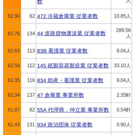
人
数
62.90
62
472 冷蔵倉庫業 従業者数
10.85人
289.56
44 道路貨物運送業 従業者数
62.76
134
人
62.63
113
83B 看護業 従業者数
9.04人
62.56
112
145 紙製容器製造業 従業者数
33.10人
62.35
116
834 助産・看護業 従業者数
9.04人
62.34
137
47 倉庫業 事業所数
2.35軒
61.87
82
55A 代理商，仲立業 事業所数
0.54軒
61.43
131
934 政治団体 従業者数
0.90人