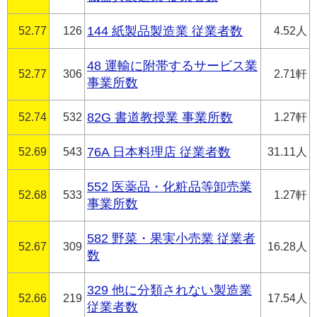
52.77
126
144 紙製品製造業 従業者数
4.52人
48 運輸に附帯するサービス業
52.77
306
2.71軒
事業所数
52.74
532
82G 書道教授業 事業所数
1.27軒
52.69
543
76A 日本料理店 従業者数
31.11人
552 医薬品・化粧品等卸売業
52.68
533
1.27軒
事業所数
582 野菜・果実小売業 従業者
52.67
309
16.28人
数
329 他に分類されない製造業
52.66
219
17.54人
従業者数