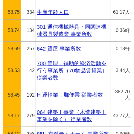
58.75
334
生産年齢人口
61.17人
301 通信機械器具・同関連機
58.74
134
0.36軒
械器具製造業 事業所数
58.69
257
642 質屋 事業所数
0.18軒
700 管理，補助的経済活動を
58.53
42
行う事業所（70物品賃貸業）
3.44人
従業者数
382.70
H 運輸業，郵便業 従業者数
58.45
192
人
064 建築工事業（木造建築工
58.17
279
43.77人
事業を除く） 従業者数
58.12
258
0.90軒