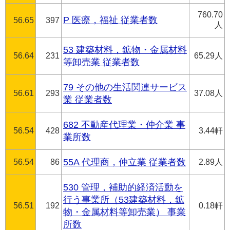
760.70
P 医療，福祉 従業者数
56.65
397
人
53 建築材料，鉱物・金属材料
56.64
231
65.29人
等卸売業 従業者数
79 その他の生活関連サービス
56.61
293
37.08人
業 従業者数
682 不動産代理業・仲介業 事
56.54
428
3.44軒
業所数
56.54
86
55A 代理商，仲立業 従業者数
2.89人
530 管理，補助的経済活動を
行う事業所（53建築材料，鉱
56.51
192
0.18軒
物・金属材料等卸売業） 事業
所数