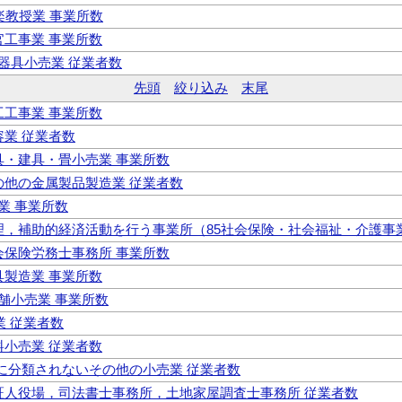
音楽教授業 事業所数
左官工事業 事業所数
械器具小売業 従業者数
先頭
絞り込み
末尾
大工工事業 事業所数
美容業 従業者数
家具・建具・畳小売業 事業所数
その他の金属製品製造業 従業者数
ス業 事業所数
 管理，補助的経済活動を行う事業所（85社会保険・社会福祉・介護事
社会保険労務士事務所 事業所数
建具製造業 事業所数
店舗小売業 事業所数
業 従業者数
燃料小売業 従業者数
 他に分類されないその他の小売業 従業者数
 公証人役場，司法書士事務所，土地家屋調査士事務所 従業者数