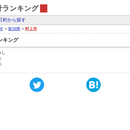
計ランキング
町村から探す
す
>
新潟県
>
村上市
ンキング
みし
人
人