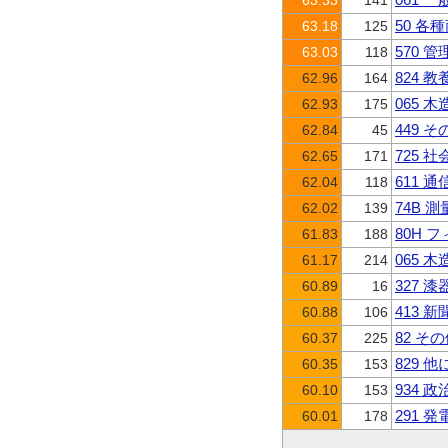
63.33
141
50 各
63.18
125
570
63.03
118
824 
62.96
164
065 
62.93
175
449 
62.84
45
725 
62.65
171
611 
62.04
118
74B 
62.02
139
80H 
61.83
188
065 
61.17
214
327 
60.89
16
413 
60.88
106
82 そ
60.37
225
829
60.35
153
934 
60.10
153
291
60.01
178