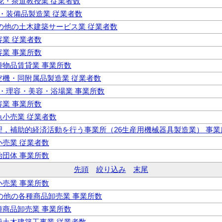
生花・茶道教授業 従業者数
具・装備品製造業 従業者数
その他の土木建築サービス業 従業者数
理容業 従業者数
理容業 事業所数
各種物品賃貸業 事業所数
航空機・同附属品製造業 従業者数
濯・理容・美容・浴場業 事業所数
美容業 事業所数
鮮魚小売業 従業者数
 管理，補助的経済活動を行う事業所（26生産用機械器具製造業） 事業
酒小売業 従業者数
政治団体 事業所数
先頭
絞り込み
末尾
酒小売業 事業所数
その他の各種商品卸売業 事業所数
各種商品卸売業 事業所数
一般土木建築工事業 従業者数