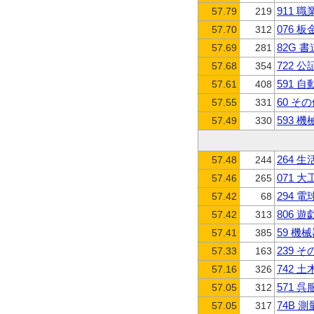
911 
57.79
219
076 
57.70
312
82G 
57.69
281
722
57.68
354
591 
57.61
408
60 そ
57.55
331
593
57.49
330
264 
57.48
244
071 
57.46
265
294 
57.42
68
806 
57.42
313
59 機
57.41
385
239 
57.33
163
742 
57.16
326
571 
57.05
312
74B 
57.05
317