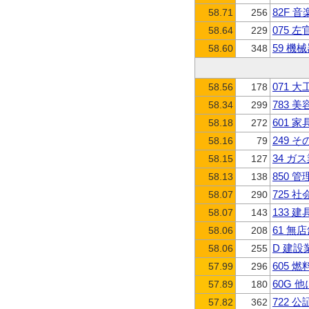
82F 
58.71
256
075 
58.64
229
59 機
58.60
348
071 
58.56
178
783 
58.34
299
601 
58.18
272
249 
58.16
79
34 ガ
58.15
127
850
58.13
138
725 
58.07
290
133 
58.07
143
61 無
58.06
208
D 建設
58.06
255
605 
57.99
296
60G
57.89
180
722
57.82
362