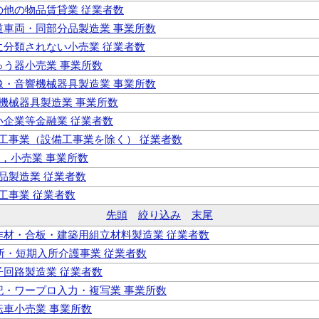
その他の物品賃貸業 従業者数
鉄道車両・同部分品製造業 事業所数
他に分類されない小売業 従業者数
じゅう器小売業 事業所数
映像・音響機械器具製造業 事業所数
気機械器具製造業 事業所数
中小企業等金融業 従業者数
職別工事業（設備工事業を除く） 従業者数
業，小売業 事業所数
料品製造業 従業者数
合工事業 従業者数
先頭
絞り込み
末尾
 造作材・合板・建築用組立材料製造業 従業者数
通所・短期入所介護事業 従業者数
電子回路製造業 従業者数
速記・ワープロ入力・複写業 事業所数
自転車小売業 事業所数