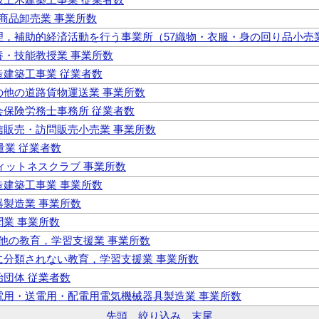
種商品卸売業 事業所数
 管理，補助的経済活動を行う事業所（57織物・衣服・身の回り品小売
教養・技能教授業 事業所数
木造建築工事業 従業者数
その他の道路貨物運送業 事業所数
社会保険労務士事務所 従業者数
通信販売・訪問販売小売業 事業所数
測量業 従業者数
フィットネスクラブ 事業所数
木造建築工事業 事業所数
漆器製造業 事業所数
新聞業 事業所数
の他の教育，学習支援業 事業所数
 他に分類されない教育，学習支援業 事業所数
政治団体 従業者数
 発電用・送電用・配電用電気機械器具製造業 事業所数
先頭
絞り込み
末尾