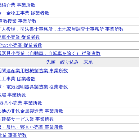
職業紹介業 事業所数
板金・金物工事業 従業者数
書道教授業 事業所数
 公証人役場，司法書士事務所，土地家屋調査士事務所 事業所数
自動車小売業 従業者数
の他の小売業 従業者数
 機械器具小売業（自動車，自転車を除く） 従業者数
先頭
絞り込み
末尾
生活関連産業用機械製造業 事業所数
大工工事業 従業者数
電球・電気照明器具製造業 従業者数
遊戯場 事業所数
械器具小売業 事業所数
その他の非鉄金属製造業 事業所数
土木建築サービス業 事業所数
呉服・服地・寝具小売業 事業所数
測量業 事業所数