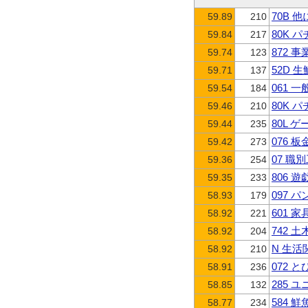
70B 
59.89
210
80K 
59.84
217
872
59.74
123
52D 
59.71
137
061 
59.54
184
80K 
59.46
210
80L 
59.44
235
076 
59.42
273
07 
59.36
254
806 
59.35
233
097 
58.93
179
601 
58.92
221
742 
58.92
204
N 生
58.92
210
072 
58.91
236
285 
58.85
132
584 
58.77
234