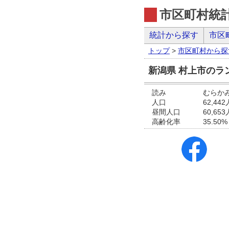
市区町村統
統計から探す
市区
トップ
>
市区町村から探
新潟県 村上市のラ
読み
むらか
人口
62,442
昼間人口
60,653
高齢化率
35.50%