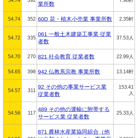
54.74
392
7.98軒
業所数
54.74
352
60D 花・植木小売業 事業所数
2.35軒
061 一般土木建築工事業 従業
54.72
335
37.53人
者数
54.70
270
821 社会教育 従業者数
22.99人
54.65
398
942 仏教系宗教 事業所数
13.14軒
92 その他の事業サービス業
153.41
54.57
311
人
従業者数
489 その他の運輸に附帯する
54.56
117
25.33人
サービス業 従業者数
871 農林水産業協同組合（他