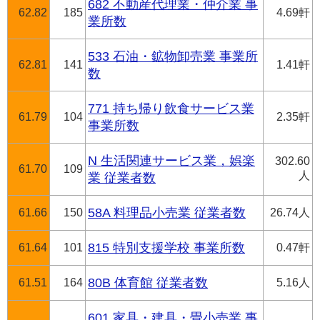
682 不動産代理業・仲介業 事
62.82
185
4.69軒
業所数
533 石油・鉱物卸売業 事業所
62.81
141
1.41軒
数
771 持ち帰り飲食サービス業
61.79
104
2.35軒
事業所数
N 生活関連サービス業，娯楽
302.60
61.70
109
人
業 従業者数
61.66
150
58A 料理品小売業 従業者数
26.74人
61.64
101
815 特別支援学校 事業所数
0.47軒
61.51
164
80B 体育館 従業者数
5.16人
601 家具・建具・畳小売業 事