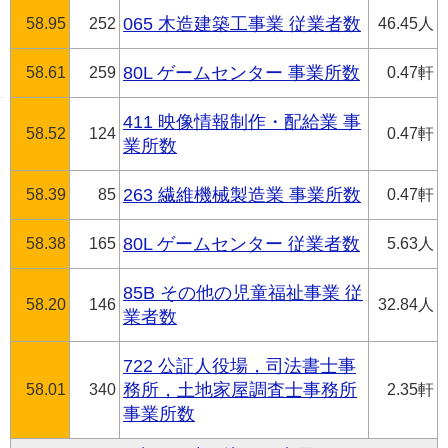
58.95
252
065 木造建築工事業 従業者数
46.45人
58.61
259
80L ゲームセンター 事業所数
0.47軒
411 映像情報制作・配給業 事
58.52
124
0.47軒
業所数
58.39
85
263 繊維機械製造業 事業所数
0.47軒
58.38
165
80L ゲームセンター 従業者数
5.63人
85B その他の児童福祉事業 従
58.20
146
32.84人
業者数
722 公証人役場，司法書士事
58.01
340
務所，土地家屋調査士事務所
2.35軒
事業所数