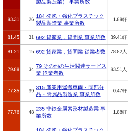
製品製造業） 事業所数
184 発泡・強化プラスチック
83.31
26
1.88軒
製品製造業 事業所数
81.45
31
692 貸家業，貸間業 事業所数
39.41軒
81.21
15
692 貸家業，貸間業 従業者数
78.82人
79 その他の生活関連サービス
79.88
34
83.51人
業 従業者数
315 産業用運搬車両・同部分
77.85
39
0.47軒
品・附属品製造業 事業所数
235 非鉄金属素形材製造業 事
77.76
48
1.88軒
業所数
184 発泡・強化プラスチック