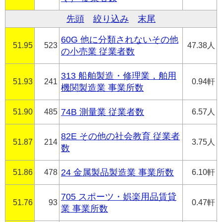
先頭
絞り込み
末尾
60G 他に分類されないその他
51.95
523
47.38人
の小売業 従業者数
313 船舶製造・修理業，舶用
51.93
241
0.94軒
機関製造業 事業所数
51.90
485
74B 測量業 従業者数
6.57人
82E その他の社会教育 従業者
51.87
214
3.75人
数
51.86
478
24 金属製品製造業 事業所数
6.10軒
705 スポーツ・娯楽用品賃貸
51.76
93
0.47軒
業 事業所数