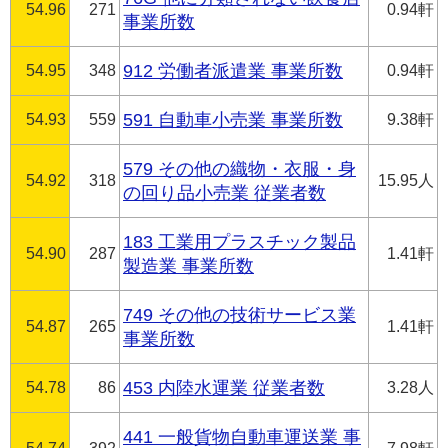
54.96
271
0.94軒
事業所数
54.95
348
912 労働者派遣業 事業所数
0.94軒
54.93
559
591 自動車小売業 事業所数
9.38軒
579 その他の織物・衣服・身
54.92
318
15.95人
の回り品小売業 従業者数
183 工業用プラスチック製品
54.90
287
1.41軒
製造業 事業所数
749 その他の技術サービス業
54.87
265
1.41軒
事業所数
54.78
86
453 内陸水運業 従業者数
3.28人
441 一般貨物自動車運送業 事