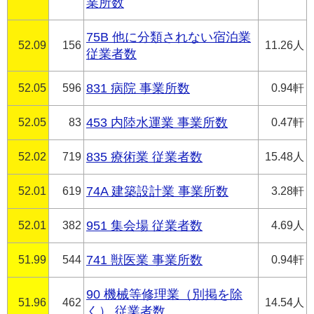
業所数
75B 他に分類されない宿泊業
52.09
156
11.26人
従業者数
52.05
596
831 病院 事業所数
0.94軒
52.05
83
453 内陸水運業 事業所数
0.47軒
52.02
719
835 療術業 従業者数
15.48人
52.01
619
74A 建築設計業 事業所数
3.28軒
52.01
382
951 集会場 従業者数
4.69人
51.99
544
741 獣医業 事業所数
0.94軒
90 機械等修理業（別掲を除
51.96
462
14.54人
く） 従業者数