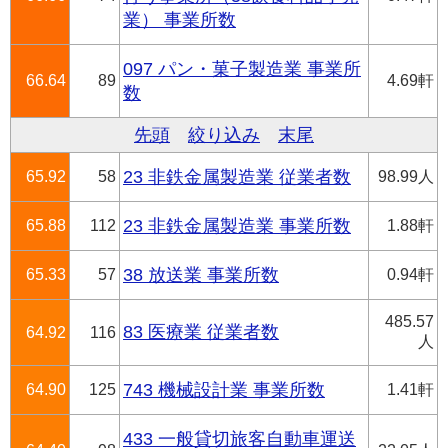
業） 事業所数
097 パン・菓子製造業 事業所
66.64
89
4.69軒
数
先頭
絞り込み
末尾
65.92
58
23 非鉄金属製造業 従業者数
98.99人
65.88
112
23 非鉄金属製造業 事業所数
1.88軒
65.33
57
38 放送業 事業所数
0.94軒
485.57
83 医療業 従業者数
64.92
116
人
64.90
125
743 機械設計業 事業所数
1.41軒
433 一般貸切旅客自動車運送