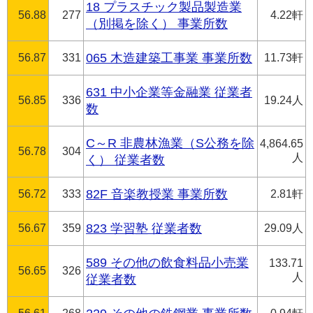
18 プラスチック製品製造業
56.88
277
4.22軒
（別掲を除く） 事業所数
56.87
331
065 木造建築工事業 事業所数
11.73軒
631 中小企業等金融業 従業者
56.85
336
19.24人
数
C～R 非農林漁業（S公務を除
4,864.65
56.78
304
人
く） 従業者数
56.72
333
82F 音楽教授業 事業所数
2.81軒
56.67
359
823 学習塾 従業者数
29.09人
589 その他の飲食料品小売業
133.71
56.65
326
人
従業者数