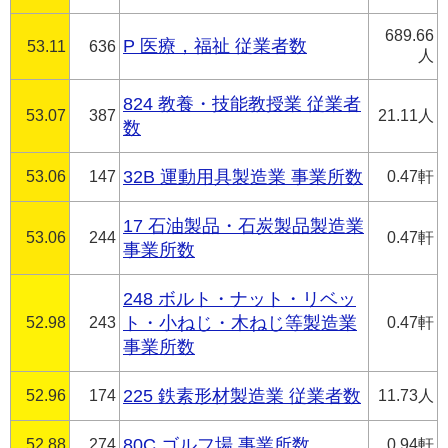
689.66
P 医療，福祉 従業者数
53.11
636
人
824 教養・技能教授業 従業者
53.07
387
21.11人
数
53.06
147
32B 運動用具製造業 事業所数
0.47軒
17 石油製品・石炭製品製造業
53.06
244
0.47軒
事業所数
248 ボルト・ナット・リベッ
52.98
243
ト・小ねじ・木ねじ等製造業
0.47軒
事業所数
52.96
174
225 鉄素形材製造業 従業者数
11.73人
52.88
274
80C ゴルフ場 事業所数
0.94軒