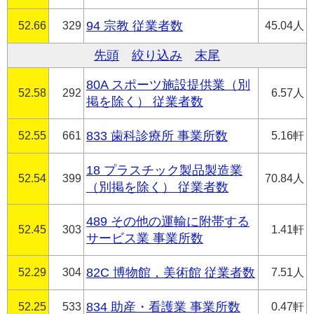
52.66
329
94 宗教 従業者数
45.04人
先頭
絞り込み
末尾
80A スポーツ施設提供業（別
52.58
292
6.57人
掲を除く） 従業者数
52.55
661
833 歯科診療所 事業所数
5.16軒
18 プラスチック製品製造業
52.54
399
70.84人
（別掲を除く） 従業者数
489 その他の運輸に附帯する
52.45
303
1.41軒
サービス業 事業所数
52.29
304
82C 博物館，美術館 従業者数
7.51人
52.25
533
834 助産・看護業 事業所数
0.47軒