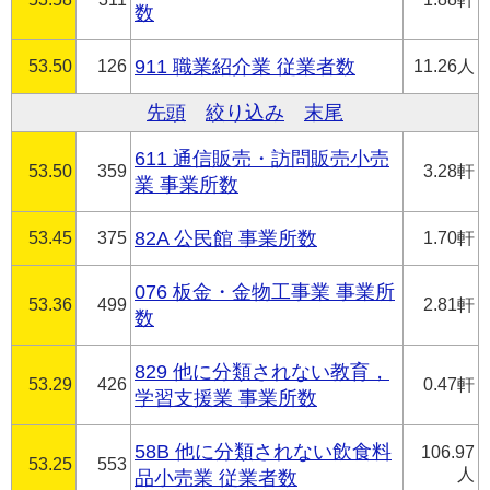
数
53.50
126
911 職業紹介業 従業者数
11.26人
先頭
絞り込み
末尾
611 通信販売・訪問販売小売
53.50
359
3.28軒
業 事業所数
53.45
375
82A 公民館 事業所数
1.70軒
076 板金・金物工事業 事業所
53.36
499
2.81軒
数
829 他に分類されない教育，
53.29
426
0.47軒
学習支援業 事業所数
58B 他に分類されない飲食料
106.97
53.25
553
人
品小売業 従業者数