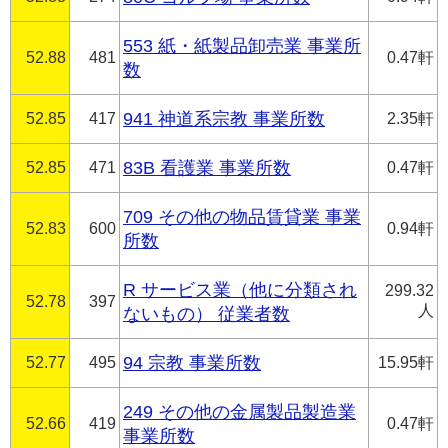
553 紙・紙製品卸売業 事業所
52.88
481
0.47軒
数
52.85
417
941 神道系宗教 事業所数
2.35軒
52.85
471
83B 看護業 事業所数
0.47軒
709 その他の物品賃貸業 事業
52.83
600
0.94軒
所数
R サービス業（他に分類され
299.32
52.78
397
人
ないもの） 従業者数
52.77
495
94 宗教 事業所数
15.95軒
249 その他の金属製品製造業
52.66
419
0.47軒
事業所数