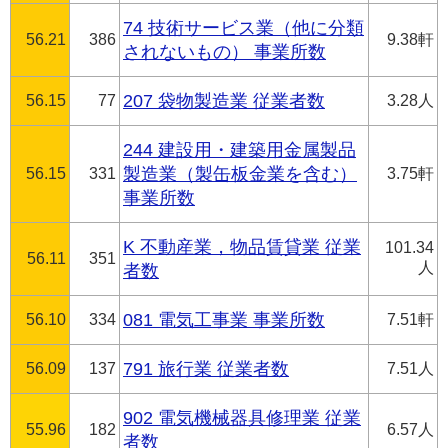
74 技術サービス業（他に分類
56.21
386
9.38軒
されないもの） 事業所数
56.15
77
207 袋物製造業 従業者数
3.28人
244 建設用・建築用金属製品
56.15
331
製造業（製缶板金業を含む）
3.75軒
事業所数
K 不動産業，物品賃貸業 従業
101.34
56.11
351
人
者数
56.10
334
081 電気工事業 事業所数
7.51軒
56.09
137
791 旅行業 従業者数
7.51人
902 電気機械器具修理業 従業
55.96
182
6.57人
者数