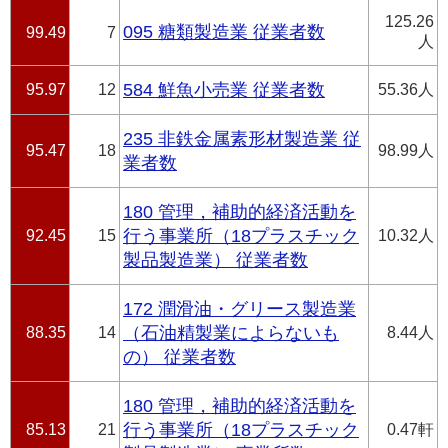
125.26
095 糖類製造業 従業者数
99.49
7
人
95.97
12
584 鮮魚小売業 従業者数
55.36人
235 非鉄金属素形材製造業 従
95.47
18
98.99人
業者数
180 管理，補助的経済活動を
92.45
15
行う事業所（18プラスチック
10.32人
製品製造業） 従業者数
172 潤滑油・グリース製造業
88.35
14
（石油精製業によらないも
8.44人
の） 従業者数
180 管理，補助的経済活動を
85.13
21
行う事業所（18プラスチック
0.47軒