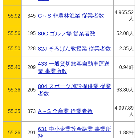
4,965.52
C～S 非農林漁業 従業者数
55.92
345
人
55.56
195
80C ゴルフ場 従業者数
52.08人
55.50
228
82J そろばん教授業 従業者数
2.35人
433 一般貸切旅客自動車運送
55.40
209
0.94軒
業 事業所数
804 スポーツ施設提供業 従業
55.36
205
63.80人
者数
4,997.89
A～S 全産業 従業者数
55.35
373
人
631 中小企業等金融業 事業所
55.26
291
1.88軒
数