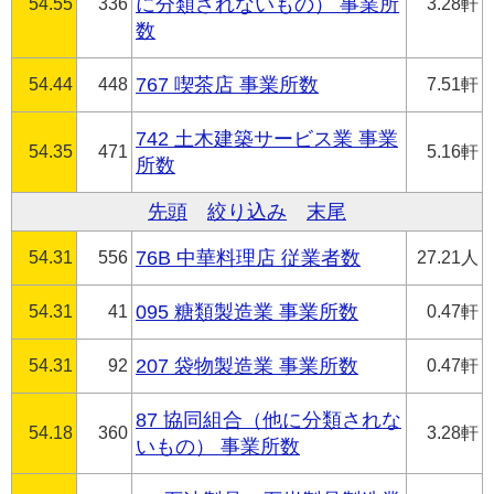
54.55
336
に分類されないもの） 事業所
3.28軒
数
54.44
448
767 喫茶店 事業所数
7.51軒
742 土木建築サービス業 事業
54.35
471
5.16軒
所数
先頭
絞り込み
末尾
54.31
556
76B 中華料理店 従業者数
27.21人
54.31
41
095 糖類製造業 事業所数
0.47軒
54.31
92
207 袋物製造業 事業所数
0.47軒
87 協同組合（他に分類されな
54.18
360
3.28軒
いもの） 事業所数