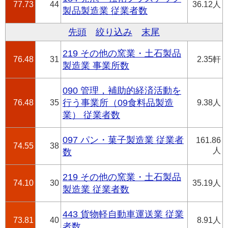
77.73
44
36.12人
製品製造業 従業者数
先頭
絞り込み
末尾
219 その他の窯業・土石製品
76.48
31
2.35軒
製造業 事業所数
090 管理，補助的経済活動を
76.48
35
行う事業所（09食料品製造
9.38人
業） 従業者数
097 パン・菓子製造業 従業者
161.86
74.55
38
人
数
219 その他の窯業・土石製品
74.10
30
35.19人
製造業 従業者数
443 貨物軽自動車運送業 従業
73.81
40
8.91人
者数