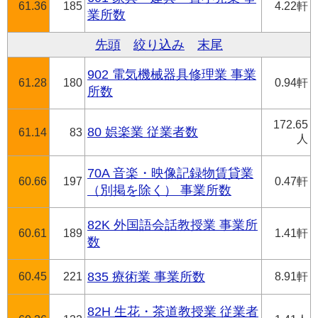
61.36
185
4.22軒
業所数
先頭
絞り込み
末尾
902 電気機械器具修理業 事業
61.28
180
0.94軒
所数
172.65
80 娯楽業 従業者数
61.14
83
人
70A 音楽・映像記録物賃貸業
60.66
197
0.47軒
（別掲を除く） 事業所数
82K 外国語会話教授業 事業所
60.61
189
1.41軒
数
60.45
221
835 療術業 事業所数
8.91軒
82H 生花・茶道教授業 従業者