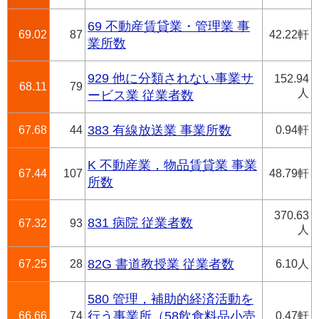
69 不動産賃貸業・管理業 事
69.02
87
42.22軒
業所数
929 他に分類されない事業サ
152.94
68.11
79
人
ービス業 従業者数
67.68
44
383 有線放送業 事業所数
0.94軒
K 不動産業，物品賃貸業 事業
67.44
107
48.79軒
所数
370.63
831 病院 従業者数
67.32
93
人
67.25
28
82G 書道教授業 従業者数
6.10人
580 管理，補助的経済活動を
66.66
74
行う事業所（58飲食料品小売
0.47軒