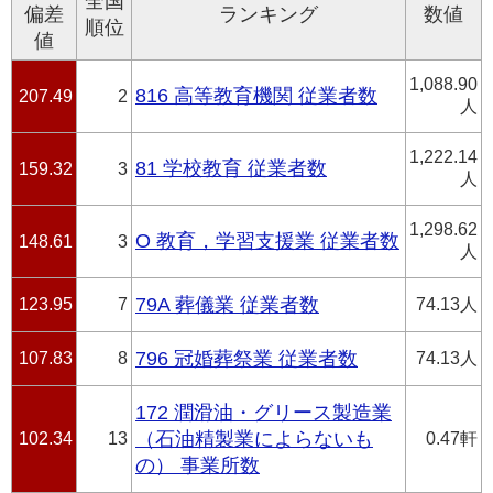
全国
偏差
ランキング
数値
順位
値
1,088.90
816 高等教育機関 従業者数
207.49
2
人
1,222.14
81 学校教育 従業者数
159.32
3
人
1,298.62
O 教育，学習支援業 従業者数
148.61
3
人
123.95
7
79A 葬儀業 従業者数
74.13人
107.83
8
796 冠婚葬祭業 従業者数
74.13人
172 潤滑油・グリース製造業
102.34
13
（石油精製業によらないも
0.47軒
の） 事業所数