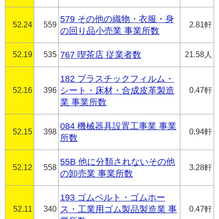
579 その他の織物・衣服・身
52.24
559
2.81軒
の回り品小売業 事業所数
52.19
535
767 喫茶店 従業者数
21.58人
182 プラスチックフィルム・
52.16
396
シート・床材・合成皮革製造
0.47軒
業 事業所数
084 機械器具設置工事業 事業
52.15
398
0.94軒
所数
55B 他に分類されないその他
52.12
558
3.28軒
の卸売業 事業所数
193 ゴムベルト・ゴムホー
52.11
340
ス・工業用ゴム製品製造業 事
0.47軒