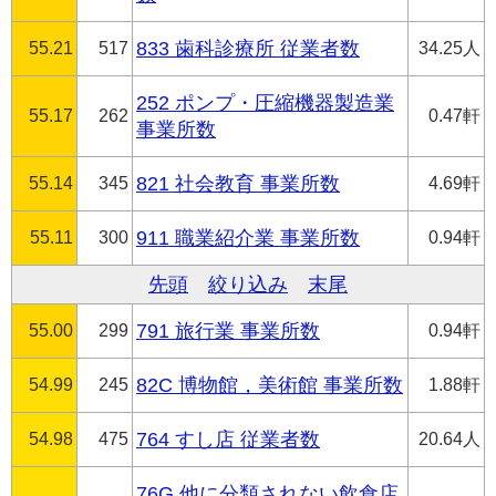
55.21
517
833 歯科診療所 従業者数
34.25人
252 ポンプ・圧縮機器製造業
55.17
262
0.47軒
事業所数
55.14
345
821 社会教育 事業所数
4.69軒
55.11
300
911 職業紹介業 事業所数
0.94軒
先頭
絞り込み
末尾
55.00
299
791 旅行業 事業所数
0.94軒
54.99
245
82C 博物館，美術館 事業所数
1.88軒
54.98
475
764 すし店 従業者数
20.64人
76G 他に分類されない飲食店