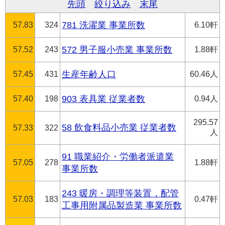
先頭
絞り込み
末尾
57.83
324
781 洗濯業 事業所数
6.10軒
57.52
243
572 男子服小売業 事業所数
1.88軒
57.45
431
生産年齢人口
60.46人
57.40
198
903 表具業 従業者数
0.94人
295.57
58 飲食料品小売業 従業者数
57.33
322
人
91 職業紹介・労働者派遣業
57.05
278
1.88軒
事業所数
243 暖房・調理等装置，配管
57.03
183
0.47軒
工事用附属品製造業 事業所数