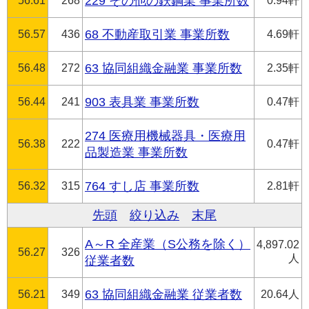
56.61
268
229 その他の鉄鋼業 事業所数
0.94軒
56.57
436
68 不動産取引業 事業所数
4.69軒
56.48
272
63 協同組織金融業 事業所数
2.35軒
56.44
241
903 表具業 事業所数
0.47軒
274 医療用機械器具・医療用
56.38
222
0.47軒
品製造業 事業所数
56.32
315
764 すし店 事業所数
2.81軒
先頭
絞り込み
末尾
A～R 全産業（S公務を除く）
4,897.02
56.27
326
人
従業者数
56.21
349
63 協同組織金融業 従業者数
20.64人