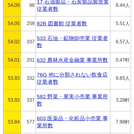
17 石油製品・石炭製品製造業
54.08
98
8.44人
従業者数
54.05
259
82B 図書館 従業者数
5.51人
533 石油・鉱物卸売業 従業者
54.02
337
6.57人
数
54.01
201
632 農林水産金融業 事業所数
0.47軒
76G 他に分類されない飲食店
53.93
332
9.85人
従業者数
582 野菜・果実小売業 事業所
53.92
337
3.28軒
数
603 医薬品・化粧品小売業 事
53.84
577
7.98軒
業所数