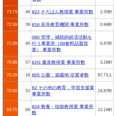
73.73
48
82J そろばん教授業 事業所数
2.35軒
72.59
39
816 高等教育機関 事業所数
0.94軒
090 管理，補助的経済活動を
71.09
40
行う事業所（09食料品製造
0.47軒
業） 事業所数
70.98
57
82G 書道教授業 事業所数
3.28軒
70.29
18
805 公園，遊園地 従業者数
87.73人
82 その他の教育，学習支援業
70.00
53
24.87軒
事業所数
824 教養・技能教授業 事業所
69.75
69
13.14軒
数