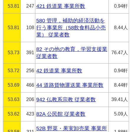
53.81
247
421 鉄道業 事業所数
0.94軒
580 管理，補助的経済活動を
53.81
108
行う事業所（58飲食料品小売
8.44人
業） 従業者数
82 その他の教育，学習支援業
53.73
391
76.47人
従業者数
53.72
256
42 鉄道業 事業所数
0.94軒
53.69
466
44 道路貨物運送業 事業所数
8.44軒
53.63
206
942 仏教系宗教 従業者数
39.41人
53.62
423
82A 公民館 従業者数
5.09人
52B 野菜・果実卸売業 事業所
53.58
311
1.88軒