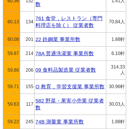
60.36
132
1.41人
数
761 食堂，レストラン（専門
60.13
134
70.84人
料理店を除く） 従業者数
60.08
201
22 鉄鋼業 事業所数
1.88軒
59.87
214
78A 普通洗濯業 事業所数
6.10軒
314.33
09 食料品製造業 従業者数
59.86
206
人
59.71
155
O 教育，学習支援業 事業所数
30.96軒
582 野菜・果実小売業 従業者
59.63
117
30.03人
数
59.22
245
74B 測量業 事業所数
1.88軒