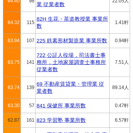
64.40
98
22.05人
業 従業者数
82H 生花・茶道教授業 事業所
64.32
115
1.41軒
数
63.94
107
225 鉄素形材製造業 事業所数
0.94軒
722 公証人役場，司法書士事
63.75
141
務所，土地家屋調査士事務所
7.51人
従業者数
69 不動産賃貸業・管理業 従
63.74
139
89.14人
業者数
63.30
57
841 保健所 事業所数
0.47軒
62.87
161
823 学習塾 事業所数
6.57軒