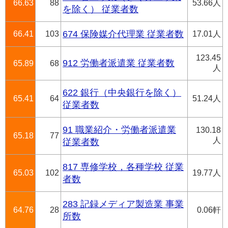
66.63
88
53.66人
を除く） 従業者数
66.41
103
674 保険媒介代理業 従業者数
17.01人
123.45
912 労働者派遣業 従業者数
65.89
68
人
622 銀行（中央銀行を除く）
65.41
64
51.24人
従業者数
91 職業紹介・労働者派遣業
130.18
65.18
77
人
従業者数
817 専修学校，各種学校 従業
65.03
102
19.77人
者数
283 記録メディア製造業 事業
64.76
28
0.06軒
所数