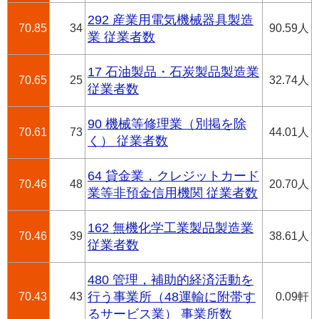
292 産業用電気機械器具製造
70.85
34
90.59人
業 従業者数
17 石油製品・石炭製品製造業
70.65
25
32.74人
従業者数
90 機械等修理業（別掲を除
70.61
73
44.01人
く） 従業者数
64 貸金業，クレジットカード
70.46
48
20.70人
業等非預金信用機関 従業者数
162 無機化学工業製品製造業
70.46
39
38.61人
従業者数
480 管理，補助的経済活動を
70.43
43
行う事業所（48運輸に附帯す
0.09軒
るサービス業） 事業所数