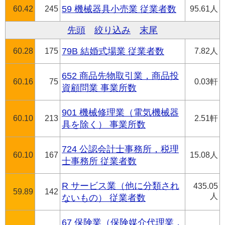
60.42
245
59 機械器具小売業 従業者数
95.61人
先頭
絞り込み
末尾
60.28
175
79B 結婚式場業 従業者数
7.82人
652 商品先物取引業，商品投
60.16
75
0.03軒
資顧問業 事業所数
901 機械修理業（電気機械器
60.10
213
2.51軒
具を除く） 事業所数
724 公認会計士事務所，税理
60.10
167
15.08人
士事務所 従業者数
R サービス業（他に分類され
435.05
59.89
142
人
ないもの） 従業者数
67 保険業（保険媒介代理業，