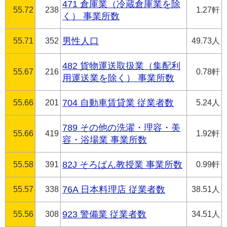
471 倉庫業（冷蔵倉庫業を除
55.72
238
1.27軒
く） 事業所数
55.71
352
男性人口
49.73人
482 貨物運送取扱業（集配利
55.67
216
0.78軒
用運送業を除く） 事業所数
55.66
201
704 自動車賃貸業 従業者数
5.24人
789 その他の洗濯・理容・美
55.66
419
1.92軒
容・浴場業 事業所数
55.58
391
82J そろばん教授業 事業所数
0.99軒
55.57
338
76A 日本料理店 従業者数
38.51人
55.56
308
923 警備業 従業者数
34.51人