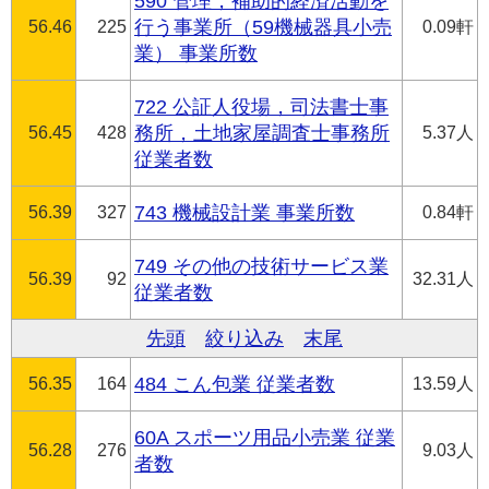
590 管理，補助的経済活動を
56.46
225
行う事業所（59機械器具小売
0.09軒
業） 事業所数
722 公証人役場，司法書士事
56.45
428
務所，土地家屋調査士事務所
5.37人
従業者数
56.39
327
743 機械設計業 事業所数
0.84軒
749 その他の技術サービス業
56.39
92
32.31人
従業者数
先頭
絞り込み
末尾
56.35
164
484 こん包業 従業者数
13.59人
60A スポーツ用品小売業 従業
56.28
276
9.03人
者数