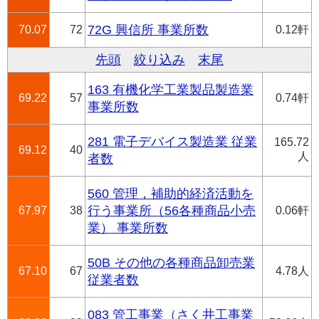
70.07
72
72G 興信所 事業所数
0.12軒
先頭
絞り込み
末尾
163 有機化学工業製品製造業
69.22
57
0.74軒
事業所数
281 電子デバイス製造業 従業
165.72
69.12
40
人
者数
560 管理，補助的経済活動を
67.97
38
行う事業所（56各種商品小売
0.06軒
業） 事業所数
50B その他の各種商品卸売業
67.10
67
4.78人
従業者数
083 管工事業（さく井工事業