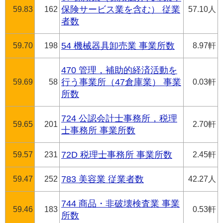
59.83
162
保険サービス業を含む） 従業
57.10人
者数
59.70
198
54 機械器具卸売業 事業所数
8.97軒
470 管理，補助的経済活動を
59.69
58
行う事業所（47倉庫業） 事業
0.03軒
所数
724 公認会計士事務所，税理
59.65
201
2.70軒
士事務所 事業所数
59.57
231
72D 税理士事務所 事業所数
2.45軒
59.47
252
783 美容業 従業者数
42.27人
744 商品・非破壊検査業 事業
59.46
183
0.53軒
所数