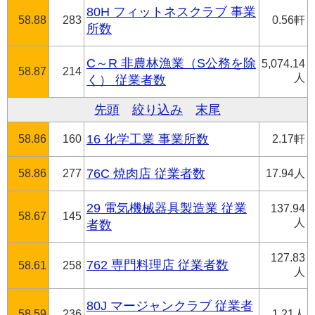
80H フィットネスクラブ 事業
58.88
283
0.56軒
所数
C～R 非農林漁業（S公務を除
5,074.14
58.87
214
人
く） 従業者数
先頭
絞り込み
末尾
58.86
160
16 化学工業 事業所数
2.17軒
58.86
277
76C 焼肉店 従業者数
17.94人
29 電気機械器具製造業 従業
137.94
58.67
145
人
者数
127.83
762 専門料理店 従業者数
58.61
258
人
80J マージャンクラブ 従業者
58.59
236
1.21人