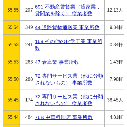
691 不動産賃貸業（貸家業，
55.55
297
12.13人
貸間業を除く） 従業者数
55.54
349
44 道路貨物運送業 事業所数
9.34軒
169 その他の化学工業 事業所
55.53
241
0.34軒
数
55.53
263
47 倉庫業 事業所数
1.43軒
72 専門サービス業（他に分類
55.50
288
7.98軒
されないもの） 事業所数
72 専門サービス業（他に分類
55.45
174
38.45人
されないもの） 従業者数
55.44
484
76B 中華料理店 事業所数
4.81軒