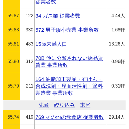
従業者数
55.87
122
34 ガス業 従業者数
4.44人
55.83
330
572 男子服小売業 事業所数
1.68軒
55.81
483
15歳未満人口
13.26人
70B 他に分類されない物品賃
55.80
312
0.96軒
貸業 事業所数
164 油脂加工製品・石けん・
55.79
211
合成洗剤・界面活性剤・塗料
0.31軒
製造業 事業所数
先頭
絞り込み
末尾
55.74
419
769 その他の飲食店 従業者数
29.14人