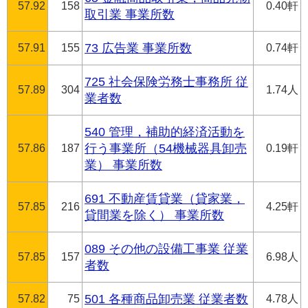
57.92
158
0.40軒
取引業 事業所数
57.91
155
73 広告業 事業所数
0.74軒
725 社会保険労務士事務所 従
57.89
304
1.74人
業者数
540 管理，補助的経済活動を
57.86
187
行う事業所（54機械器具卸売
0.19軒
業） 事業所数
691 不動産賃貸業（貸家業，
57.85
216
4.25軒
貸間業を除く） 事業所数
089 その他の設備工事業 従業
57.85
157
6.98人
者数
57.82
75
501 各種商品卸売業 従業者数
4.78人