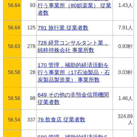
56.64
93
行う事業所（80娯楽業） 従業
1.43人
者数
56.64
125
791 旅行業 従業者数
7.91人
728 経営コンサルタント業，
56.63
278
0.93軒
純粋持株会社 事業所数
170 管理，補助的経済活動を
56.58
28
行う事業所（17石油製品・石
0.03軒
炭製品製造業） 事業所数
649 その他の非預金信用機関
56.56
98
1.46人
従業者数
324.89
76 飲食店 従業者数
56.54
337
人