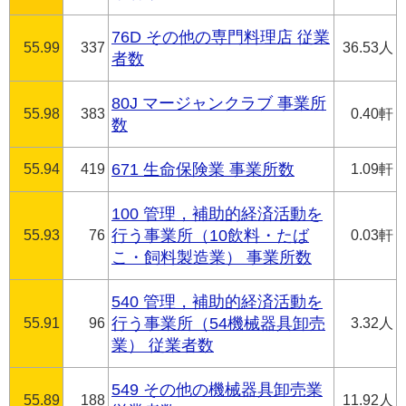
76D その他の専門料理店 従業
55.99
337
36.53人
者数
80J マージャンクラブ 事業所
55.98
383
0.40軒
数
55.94
419
671 生命保険業 事業所数
1.09軒
100 管理，補助的経済活動を
55.93
76
行う事業所（10飲料・たば
0.03軒
こ・飼料製造業） 事業所数
540 管理，補助的経済活動を
55.91
96
行う事業所（54機械器具卸売
3.32人
業） 従業者数
549 その他の機械器具卸売業
55.89
188
11.92人