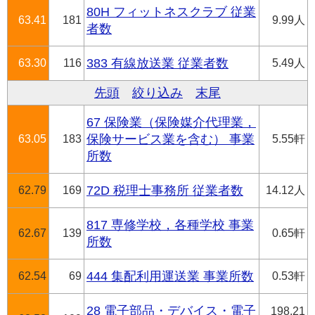
80H フィットネスクラブ 従業
63.41
181
9.99人
者数
63.30
116
383 有線放送業 従業者数
5.49人
先頭
絞り込み
末尾
67 保険業（保険媒介代理業，
63.05
183
保険サービス業を含む） 事業
5.55軒
所数
62.79
169
72D 税理士事務所 従業者数
14.12人
817 専修学校，各種学校 事業
62.67
139
0.65軒
所数
62.54
69
444 集配利用運送業 事業所数
0.53軒
28 電子部品・デバイス・電子
198.21