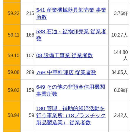
541 産業機械器具卸売業 事業
59.22
215
3.76軒
所数
533 石油・鉱物卸売業 従業者
59.11
166
10.27人
数
144.80
08 設備工事業 従業者数
59.10
107
人
59.08
289
76B 中華料理店 従業者数
34.85人
649 その他の非預金信用機関
59.02
159
0.09軒
事業所数
180 管理，補助的経済活動を
58.94
59
行う事業所（18プラスチック
2.42人
製品製造業） 従業者数