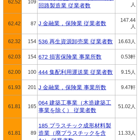
62.52
109
人
回路製造業 従業者数
147.44
J 金融業，保険業 従業者数
62.42
87
人
62.32
154
536 再生資源卸売業 従業者数
16.63人
62.03
154
672 損害保険業 事業所数
0.53軒
62.00
100
444 集配利用運送業 従業者数
9.15人
61.93
201
J 金融業，保険業 事業所数
9.47軒
064 建築工事業（木造建築工
61.81
165
51.02人
事業を除く） 従業者数
185 プラスチック成形材料製
61.81
89
造業（廃プラスチックを含
11.33人