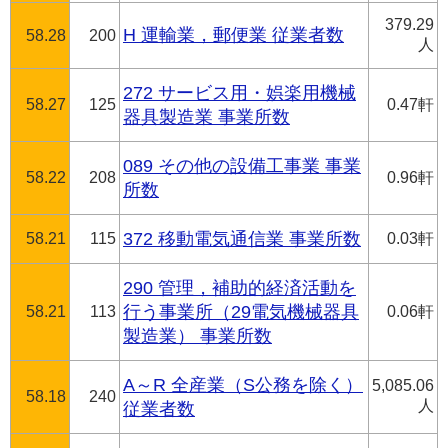
379.29
H 運輸業，郵便業 従業者数
58.28
200
人
272 サービス用・娯楽用機械
58.27
125
0.47軒
器具製造業 事業所数
089 その他の設備工事業 事業
58.22
208
0.96軒
所数
58.21
115
372 移動電気通信業 事業所数
0.03軒
290 管理，補助的経済活動を
58.21
113
行う事業所（29電気機械器具
0.06軒
製造業） 事業所数
A～R 全産業（S公務を除く）
5,085.06
58.18
240
人
従業者数