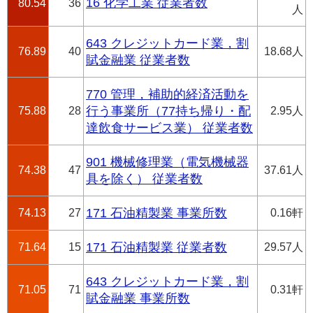
16 化学工業 従業者数
80.54
36
人
643 クレジットカード業，割
76.89
40
18.68人
賦金融業 従業者数
770 管理，補助的経済活動を
75.88
28
行う事業所（77持ち帰り・配
2.95人
達飲食サービス業） 従業者数
901 機械修理業（電気機械器
74.38
47
37.61人
具を除く） 従業者数
74.13
27
171 石油精製業 事業所数
0.16軒
71.64
15
171 石油精製業 従業者数
29.57人
643 クレジットカード業，割
71.05
71
0.31軒
賦金融業 事業所数