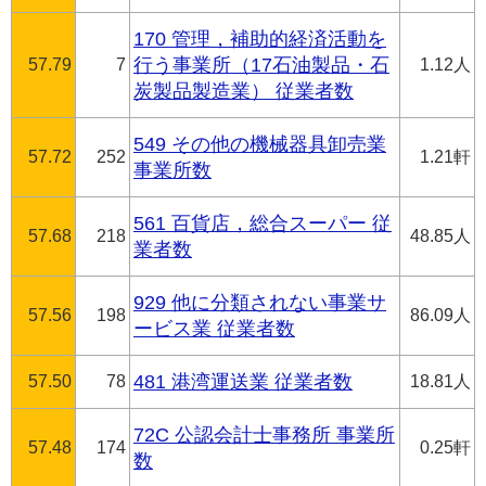
170 管理，補助的経済活動を
57.79
7
行う事業所（17石油製品・石
1.12人
炭製品製造業） 従業者数
549 その他の機械器具卸売業
57.72
252
1.21軒
事業所数
561 百貨店，総合スーパー 従
57.68
218
48.85人
業者数
929 他に分類されない事業サ
57.56
198
86.09人
ービス業 従業者数
57.50
78
481 港湾運送業 従業者数
18.81人
72C 公認会計士事務所 事業所
57.48
174
0.25軒
数