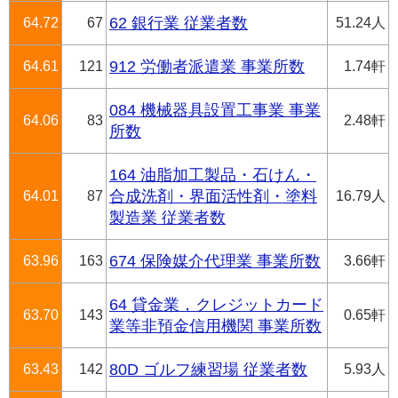
64.72
67
62 銀行業 従業者数
51.24人
64.61
121
912 労働者派遣業 事業所数
1.74軒
084 機械器具設置工事業 事業
64.06
83
2.48軒
所数
164 油脂加工製品・石けん・
64.01
87
合成洗剤・界面活性剤・塗料
16.79人
製造業 従業者数
63.96
163
674 保険媒介代理業 事業所数
3.66軒
64 貸金業，クレジットカード
63.70
143
0.65軒
業等非預金信用機関 事業所数
63.43
142
80D ゴルフ練習場 従業者数
5.93人