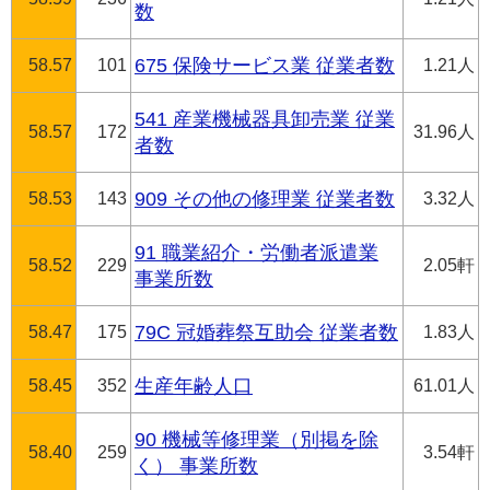
数
58.57
101
675 保険サービス業 従業者数
1.21人
541 産業機械器具卸売業 従業
58.57
172
31.96人
者数
58.53
143
909 その他の修理業 従業者数
3.32人
91 職業紹介・労働者派遣業
58.52
229
2.05軒
事業所数
58.47
175
79C 冠婚葬祭互助会 従業者数
1.83人
58.45
352
生産年齢人口
61.01人
90 機械等修理業（別掲を除
58.40
259
3.54軒
く） 事業所数