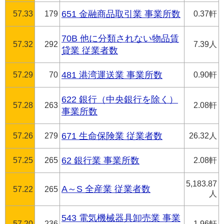
57.33
179
651 金融商品取引業 事業所数
0.37軒
70B 他に分類されない物品賃
57.32
292
7.39人
貸業 従業者数
57.29
70
481 港湾運送業 事業所数
0.90軒
622 銀行（中央銀行を除く）
57.28
263
2.08軒
事業所数
57.26
279
671 生命保険業 従業者数
26.32人
57.25
265
62 銀行業 事業所数
2.08軒
5,183.87
A～S 全産業 従業者数
57.22
265
人
543 電気機械器具卸売業 事業
57.20
236
1.96軒