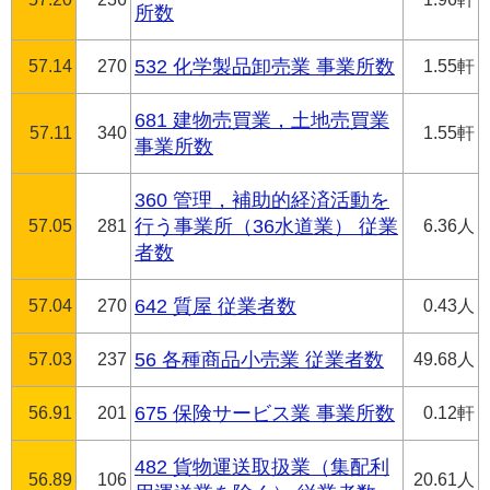
所数
57.14
270
532 化学製品卸売業 事業所数
1.55軒
681 建物売買業，土地売買業
57.11
340
1.55軒
事業所数
360 管理，補助的経済活動を
57.05
281
行う事業所（36水道業） 従業
6.36人
者数
57.04
270
642 質屋 従業者数
0.43人
57.03
237
56 各種商品小売業 従業者数
49.68人
56.91
201
675 保険サービス業 事業所数
0.12軒
482 貨物運送取扱業（集配利
56.89
106
20.61人