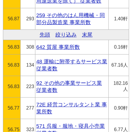
用運送業を除く） 従業者数
259 その他のはん用機械・同
56.87
293
1.40軒
部分品製造業 事業所数
先頭
絞り込み
末尾
56.83
308
642 質屋 事業所数
0.16軒
48 運輸に附帯するサービス業
56.83
134
67.16人
従業者数
92 その他の事業サービス業
182.16
56.83
223
人
従業者数
72E 経営コンサルタント業 事
56.77
277
0.90軒
業所数
571 呉服・服地・寝具小売業
56.75
323
6.77人