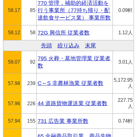
770 管理，補助的経済活動を
58.17
85
行う事業所（77持ち帰り・配
0.09軒
達飲食サービス業） 事業所数
58.12
58
72G 興信所 従業者数
1.12人
先頭
絞り込み
末尾
795 火葬・墓地管理業 従業者
58.07
92
3.01人
数
5,172.95
C～S 非農林漁業 従業者数
57.98
239
人
227.75
44 道路貨物運送業 従業者数
57.96
226
人
57.94
155
731 広告業 事業所数
0.74軒
65 金融商品取引業，商品先物