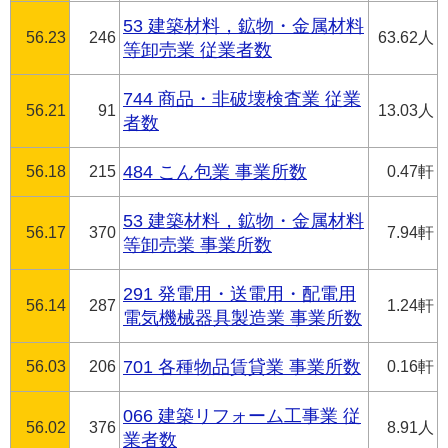
53 建築材料，鉱物・金属材料
56.23
246
63.62人
等卸売業 従業者数
744 商品・非破壊検査業 従業
56.21
91
13.03人
者数
56.18
215
484 こん包業 事業所数
0.47軒
53 建築材料，鉱物・金属材料
56.17
370
7.94軒
等卸売業 事業所数
291 発電用・送電用・配電用
56.14
287
1.24軒
電気機械器具製造業 事業所数
56.03
206
701 各種物品賃貸業 事業所数
0.16軒
066 建築リフォーム工事業 従
56.02
376
8.91人
業者数