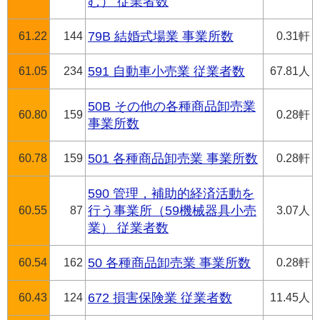
む） 従業者数
61.22
144
79B 結婚式場業 事業所数
0.31軒
61.05
234
591 自動車小売業 従業者数
67.81人
50B その他の各種商品卸売業
60.80
159
0.28軒
事業所数
60.78
159
501 各種商品卸売業 事業所数
0.28軒
590 管理，補助的経済活動を
60.55
87
行う事業所（59機械器具小売
3.07人
業） 従業者数
60.54
162
50 各種商品卸売業 事業所数
0.28軒
60.43
124
672 損害保険業 従業者数
11.45人