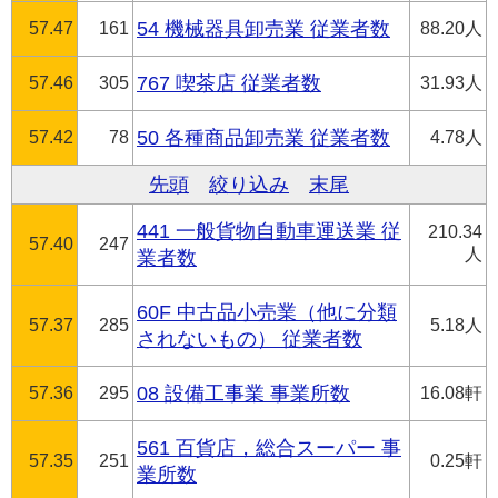
57.47
161
54 機械器具卸売業 従業者数
88.20人
57.46
305
767 喫茶店 従業者数
31.93人
57.42
78
50 各種商品卸売業 従業者数
4.78人
先頭
絞り込み
末尾
441 一般貨物自動車運送業 従
210.34
57.40
247
人
業者数
60F 中古品小売業（他に分類
57.37
285
5.18人
されないもの） 従業者数
57.36
295
08 設備工事業 事業所数
16.08軒
561 百貨店，総合スーパー 事
57.35
251
0.25軒
業所数