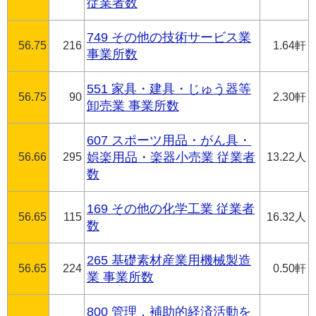
従業者数
749 その他の技術サービス業
56.75
216
1.64軒
事業所数
551 家具・建具・じゅう器等
56.75
90
2.30軒
卸売業 事業所数
607 スポーツ用品・がん具・
56.66
295
娯楽用品・楽器小売業 従業者
13.22人
数
169 その他の化学工業 従業者
56.65
115
16.32人
数
265 基礎素材産業用機械製造
56.65
224
0.50軒
業 事業所数
800 管理，補助的経済活動を