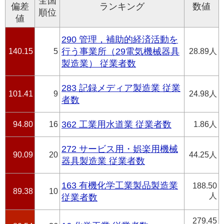
全国
偏差
ランキング
数値
順位
値
290 管理，補助的経済活動を
140.15
5
行う事業所（29電気機械器具
28.89人
製造業） 従業者数
283 記録メディア製造業 従業
101.41
9
24.98人
者数
94.80
16
362 工業用水道業 従業者数
1.86人
272 サービス用・娯楽用機械
90.09
20
44.25人
器具製造業 従業者数
163 有機化学工業製品製造業
188.50
89.38
10
人
従業者数
279.45