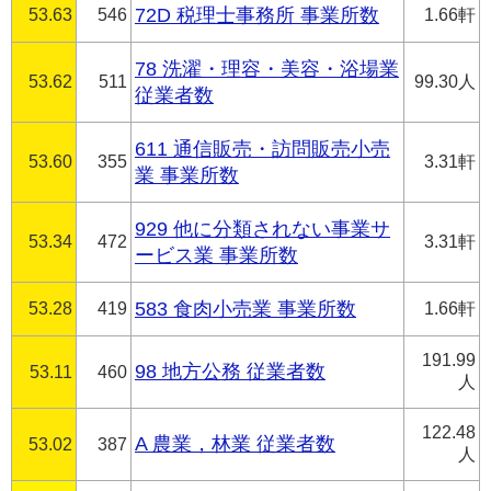
53.63
546
72D 税理士事務所 事業所数
1.66軒
78 洗濯・理容・美容・浴場業
53.62
511
99.30人
従業者数
611 通信販売・訪問販売小売
53.60
355
3.31軒
業 事業所数
929 他に分類されない事業サ
53.34
472
3.31軒
ービス業 事業所数
53.28
419
583 食肉小売業 事業所数
1.66軒
191.99
98 地方公務 従業者数
53.11
460
人
122.48
A 農業，林業 従業者数
53.02
387
人