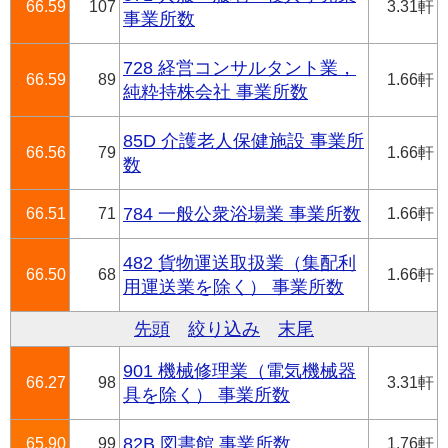
66.59
107
3.31軒
事業所数
728 経営コンサルタント業，
66.59
89
1.66軒
純粋持株会社 事業所数
85D 介護老人保健施設 事業所
66.56
79
1.66軒
数
66.51
71
784 一般公衆浴場業 事業所数
1.66軒
482 貨物運送取扱業（集配利
66.50
68
1.66軒
用運送業を除く） 事業所数
先頭
絞り込み
末尾
901 機械修理業（電気機械器
66.27
98
3.31軒
具を除く） 事業所数
65.90
99
82B 図書館 事業所数
1.76軒