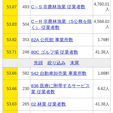
4,760.01
C～S 非農林漁業 従業者数
53.87
493
人
C～R 非農林漁業（S公務を除
4,568.02
53.83
504
人
く） 従業者数
53.82
353
82A 公民館 事業所数
1.76軒
53.71
248
80C ゴルフ場 従業者数
41.38人
先頭
絞り込み
末尾
53.66
582
542 自動車卸売業 事業所数
1.66軒
836 医療に附帯するサービス
53.66
230
6.62人
業 従業者数
53.63
265
02 林業 従業者数
41.38人