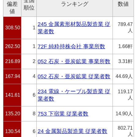
全国
偏差
ランキング
数値
順位
値
245 金属素形材製品製造業 従
789.47
308.50
1
人
業者数
262.50
1
72F 純粋持株会社 事業所数
1.66軒
216.89
2
052 石炭・亜炭鉱業 事業所数
3.31軒
167.94
4
052 石炭・亜炭鉱業 従業者数
44.69人
234 電線・ケーブル製造業 従
119.17
141.61
6
人
業者数
135.20
8
753 下宿業 従業者数
14.90人
802.71
24 金属製品製造業 従業者数
130.54
6
人