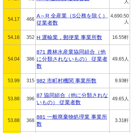
人
A～R 全産業（S公務を除く）
4,690.50
54.17
466
人
従業者数
54.16
352
H 運輸業，郵便業 事業所数
16.55軒
871 農林水産業協同組合（他
54.04
386
に分類されないもの） 従業者
49.65人
数
53.99
315
982 市町村機関 事業所数
9.93軒
87 協同組合（他に分類されな
53.88
396
49.65人
いもの） 従業者数
881 一般廃棄物処理業 事業所
53.88
368
3.31軒
数