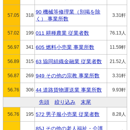
90 機械等修理業（別掲を除
57.05
318
3.31軒
く） 事業所数
57.02
199
011 耕種農業 従業者数
76.13人
56.97
341
605 燃料小売業 事業所数
11.59軒
56.89
315
63 協同組織金融業 従業者数
21.52人
56.87
269
949 その他の宗教 事業所数
3.31軒
56.76
306
44 道路貨物運送業 事業所数
9.93軒
先頭
絞り込み
末尾
56.76
195
572 男子服小売業 従業者数
8.28人
85J その他の老人福祉・介護