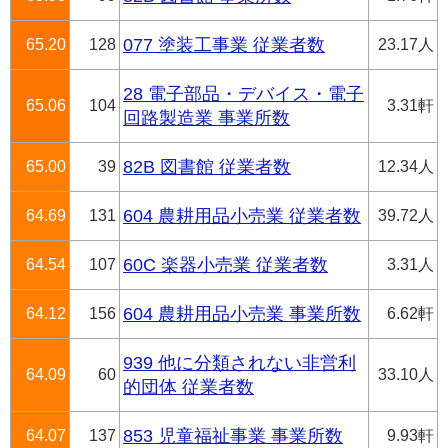
65.20
128
077 塗装工事業 従業者数
23.17人
28 電子部品・デバイス・電子
65.06
104
3.31軒
回路製造業 事業所数
65.00
39
82B 図書館 従業者数
12.34人
64.69
131
604 農耕用品小売業 従業者数
39.72人
64.54
107
60C 楽器小売業 従業者数
3.31人
64.12
156
604 農耕用品小売業 事業所数
6.62軒
939 他に分類されない非営利
64.09
60
33.10人
的団体 従業者数
64.07
137
853 児童福祉事業 事業所数
9.93軒