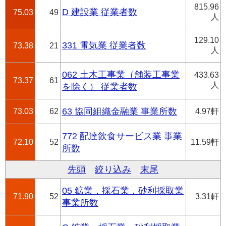
815.96
D 建設業 従業者数
75.03
49
人
129.10
331 電気業 従業者数
73.38
21
人
062 土木工事業（舗装工事業
433.63
73.37
61
人
を除く） 従業者数
73.03
62
63 協同組織金融業 事業所数
4.97軒
772 配達飲食サービス業 事業
72.10
52
11.59軒
所数
先頭
絞り込み
末尾
05 鉱業，採石業，砂利採取業
71.90
52
3.31軒
事業所数