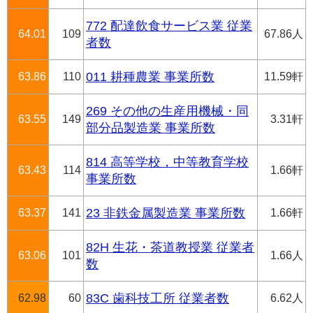
772 配達飲食サービス業 従業
64.01
109
67.86人
者数
63.86
110
011 耕種農業 事業所数
11.59軒
269 その他の生産用機械・同
63.55
149
3.31軒
部分品製造業 事業所数
814 高等学校，中等教育学校
63.43
114
1.66軒
事業所数
63.37
141
23 非鉄金属製造業 事業所数
1.66軒
82H 生花・茶道教授業 従業者
63.06
101
1.66人
数
62.98
60
83C 歯科技工所 従業者数
6.62人