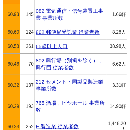
082 電気通信・信号装置工事
60.93
145
1.66軒
業 事業所数
60.60
124
862 郵便局受託業 従業者数
8.28人
60.53
261
65歳以上人口
38.98人
802 興行場（別掲を除く），
60.46
70
6.62人
興行団 従業者数
212 セメント・同製品製造業
60.32
137
3.31軒
事業所数
765 酒場，ビヤホール 事業所
60.29
193
14.90軒
数
1,448.20
E 製造業 従業者数
60.23
252
人