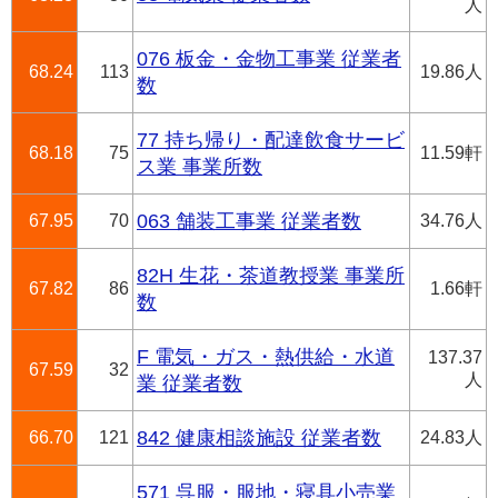
人
076 板金・金物工事業 従業者
68.24
113
19.86人
数
77 持ち帰り・配達飲食サービ
68.18
75
11.59軒
ス業 事業所数
67.95
70
063 舗装工事業 従業者数
34.76人
82H 生花・茶道教授業 事業所
67.82
86
1.66軒
数
F 電気・ガス・熱供給・水道
137.37
67.59
32
人
業 従業者数
66.70
121
842 健康相談施設 従業者数
24.83人
571 呉服・服地・寝具小売業