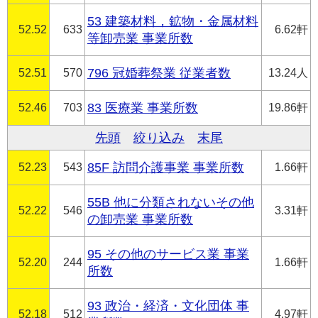
53 建築材料，鉱物・金属材料
52.52
633
6.62軒
等卸売業 事業所数
52.51
570
796 冠婚葬祭業 従業者数
13.24人
52.46
703
83 医療業 事業所数
19.86軒
先頭
絞り込み
末尾
52.23
543
85F 訪問介護事業 事業所数
1.66軒
55B 他に分類されないその他
52.22
546
3.31軒
の卸売業 事業所数
95 その他のサービス業 事業
52.20
244
1.66軒
所数
93 政治・経済・文化団体 事
52.18
512
4.97軒