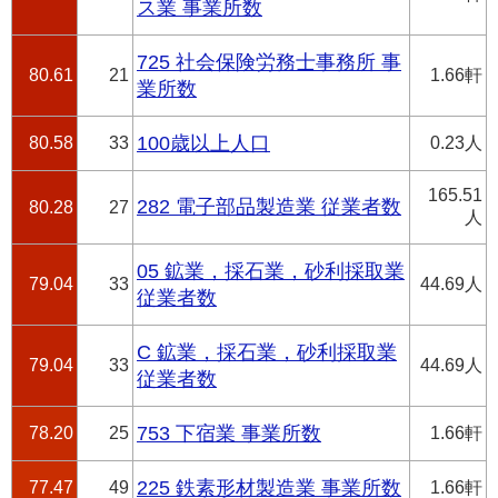
ス業 事業所数
725 社会保険労務士事務所 事
80.61
21
1.66軒
業所数
80.58
33
100歳以上人口
0.23人
165.51
282 電子部品製造業 従業者数
80.28
27
人
05 鉱業，採石業，砂利採取業
79.04
33
44.69人
従業者数
C 鉱業，採石業，砂利採取業
79.04
33
44.69人
従業者数
78.20
25
753 下宿業 事業所数
1.66軒
77.47
49
225 鉄素形材製造業 事業所数
1.66軒