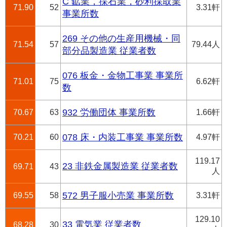
C 鉱業，採石業，砂利採取業
71.90
52
3.31軒
事業所数
269 その他の生産用機械・同
71.54
57
79.44人
部分品製造業 従業者数
076 板金・金物工事業 事業所
71.01
75
6.62軒
数
70.67
63
932 労働団体 事業所数
1.66軒
70.21
60
078 床・内装工事業 事業所数
4.97軒
119.17
23 非鉄金属製造業 従業者数
69.71
43
人
69.55
58
572 男子服小売業 事業所数
3.31軒
129.10
33 電気業 従業者数
68.28
30