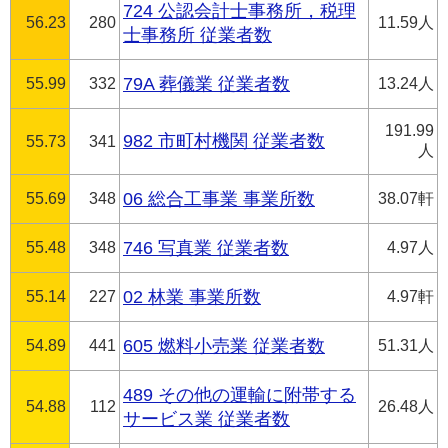
724 公認会計士事務所，税理
56.23
280
11.59人
士事務所 従業者数
55.99
332
79A 葬儀業 従業者数
13.24人
191.99
982 市町村機関 従業者数
55.73
341
人
55.69
348
06 総合工事業 事業所数
38.07軒
55.48
348
746 写真業 従業者数
4.97人
55.14
227
02 林業 事業所数
4.97軒
54.89
441
605 燃料小売業 従業者数
51.31人
489 その他の運輸に附帯する
54.88
112
26.48人
サービス業 従業者数