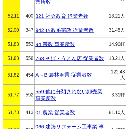
業所数
52.11
400
821 社会教育 従業者数
18.21人
52.00
347
942 仏教系宗教 従業者数
31.45人
51.88
553
94 宗教 事業所数
14.90軒
51.83
558
763 そば・うどん店 従業者数
18.21人
122.48
A～B 農林漁業 従業者数
51.82
454
人
559 他に分類されない卸売業
51.77
592
3.31軒
事業所数
51.73
413
01 農業 従業者数
81.10人
066 建築リフォーム工事業 事