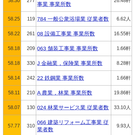
58.30
277
26.48軒
事業 事業所数
58.25
119
784 一般公衆浴場業 従業者数
6.62人
58.22
261
08 設備工事業 事業所数
16.55軒
58.18
209
063 舗装工事業 事業所数
1.66軒
58.18
330
J 金融業，保険業 事業所数
8.28軒
58.14
242
22 鉄鋼業 事業所数
1.66軒
58.11
210
A 農業，林業 事業所数
19.86軒
58.07
130
024 林業サービス業 従業者数
33.10人
066 建築リフォーム工事業 従
57.77
310
9.93人
業者数