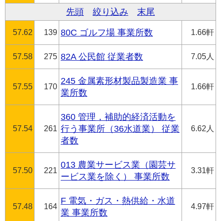
先頭
絞り込み
末尾
57.62
139
80C ゴルフ場 事業所数
1.66軒
57.58
275
82A 公民館 従業者数
7.05人
245 金属素形材製品製造業 事
57.55
170
1.66軒
業所数
360 管理，補助的経済活動を
57.54
261
行う事業所（36水道業） 従業
6.62人
者数
013 農業サービス業（園芸サ
57.50
221
3.31軒
ービス業を除く） 事業所数
F 電気・ガス・熱供給・水道
57.48
164
4.97軒
業 事業所数