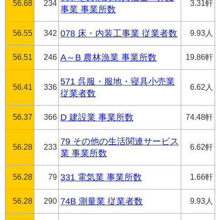
56.68
234
3.31軒
事業 事業所数
56.55
342
078 床・内装工事業 従業者数
9.93人
56.51
246
A～B 農林漁業 事業所数
19.86軒
571 呉服・服地・寝具小売業
56.41
336
6.62人
従業者数
56.37
366
D 建設業 事業所数
74.48軒
79 その他の生活関連サービス
56.28
233
6.62軒
業 事業所数
56.28
79
331 電気業 事業所数
1.66軒
56.28
290
74B 測量業 従業者数
9.93人