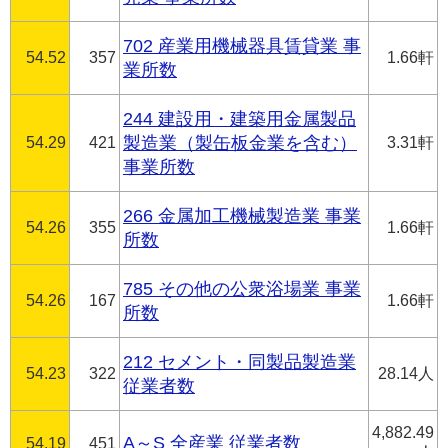
702 産業用機械器具賃貸業 事
54.52
357
1.66軒
業所数
244 建設用・建築用金属製品
54.29
421
製造業（製缶板金業を含む）
3.31軒
事業所数
266 金属加工機械製造業 事業
54.26
355
1.66軒
所数
785 その他の公衆浴場業 事業
54.26
167
1.66軒
所数
212 セメント・同製品製造業
54.23
322
28.14人
従業者数
4,882.49
A～S 全産業 従業者数
54.19
451