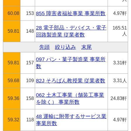
60.08
153
855 障害者福祉事業 事業所数
4.97軒
28 電子部品・デバイス・電子
165.51
59.81
148
人
回路製造業 従業者数
先頭
絞り込み
末尾
097 パン・菓子製造業 事業所
59.81
157
3.31軒
数
59.68
109
82J そろばん教授業 従業者数
3.31人
062 土木工事業（舗装工事業
59.36
158
24.83軒
を除く） 事業所数
48 運輸に附帯するサービス業
59.32
118
4.97軒
事業所数