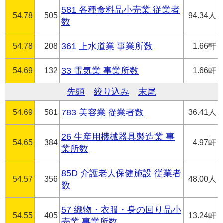
581 各種食料品小売業 従業者
54.78
505
94.34人
数
54.78
208
361 上水道業 事業所数
1.66軒
54.69
132
33 電気業 事業所数
1.66軒
先頭
絞り込み
末尾
54.69
581
783 美容業 従業者数
36.41人
26 生産用機械器具製造業 事
54.65
384
4.97軒
業所数
85D 介護老人保健施設 従業者
54.57
356
48.00人
数
57 織物・衣服・身の回り品小
54.55
405
13.24軒
売業 事業所数