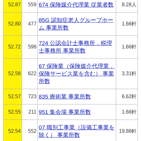
52.87
559
674 保険媒介代理業 従業者数
8.28人
85G 認知症老人グループホー
52.80
477
1.66軒
ム 事業所数
724 公認会計士事務所，税理
52.72
598
1.66軒
士事務所 事業所数
67 保険業（保険媒介代理業，
52.58
622
保険サービス業を含む） 事業
3.31軒
所数
52.57
723
835 療術業 事業所数
6.62軒
52.55
211
951 集会場 事業所数
1.66軒
07 職別工事業（設備工事業を
52.54
552
19.86軒
除く） 事業所数