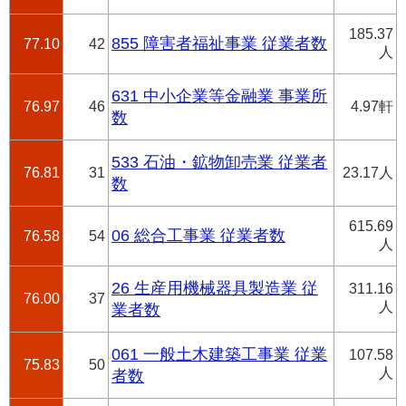
185.37
855 障害者福祉事業 従業者数
77.10
42
人
631 中小企業等金融業 事業所
76.97
46
4.97軒
数
533 石油・鉱物卸売業 従業者
76.81
31
23.17人
数
615.69
06 総合工事業 従業者数
76.58
54
人
26 生産用機械器具製造業 従
311.16
76.00
37
人
業者数
061 一般土木建築工事業 従業
107.58
75.83
50
人
者数