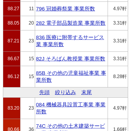
88.27
11
796 冠婚葬祭業 事業所数
4.97軒
88.05
20
282 電子部品製造業 事業所数
3.31軒
836 医療に附帯するサービス
87.21
23
3.31軒
業 事業所数
86.67
15
82J そろばん教授業 事業所数
3.31軒
85B その他の児童福祉事業 事
86.12
15
8.28軒
業所数
先頭
絞り込み
末尾
084 機械器具設置工事業 事業
83.20
23
4.97軒
所数
74C その他の土木建築サービ
80.66
36
1.66軒