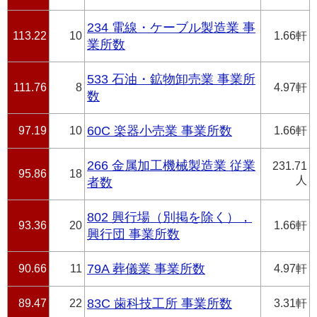
234 電線・ケーブル製造業 事
113.22
10
1.66軒
業所数
533 石油・鉱物卸売業 事業所
111.76
8
4.97軒
数
97.19
10
60C 楽器小売業 事業所数
1.66軒
266 金属加工機械製造業 従業
231.71
95.86
18
人
者数
802 興行場（別掲を除く），
93.36
20
1.66軒
興行団 事業所数
90.66
11
79A 葬儀業 事業所数
4.97軒
89.47
22
83C 歯科技工所 事業所数
3.31軒