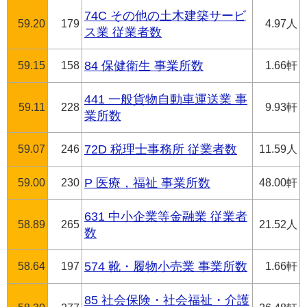
74C その他の土木建築サービ
59.20
179
4.97人
ス業 従業者数
59.15
158
84 保健衛生 事業所数
1.66軒
441 一般貨物自動車運送業 事
59.11
228
9.93軒
業所数
59.07
246
72D 税理士事務所 従業者数
11.59人
59.00
230
P 医療，福祉 事業所数
48.00軒
631 中小企業等金融業 従業者
58.89
265
21.52人
数
58.64
197
574 靴・履物小売業 事業所数
1.66軒
85 社会保険・社会福祉・介護