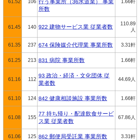
61.52
106
行う事業所（36水道業） 事業
1.66軒
所数
110.89
922 建物サービス業 従業者数
61.45
140
人
61.35
237
674 保険媒介代理業 事業所数
3.31軒
61.25
213
831 病院 事業所数
1.66軒
93 政治・経済・文化団体 従
61.16
112
44.69人
業者数
61.10
124
842 健康相談施設 事業所数
1.66軒
77 持ち帰り・配達飲食サービ
61.08
155
67.86人
ス業 従業者数
61.06
125
862 郵便局受託業 事業所数
3.31軒