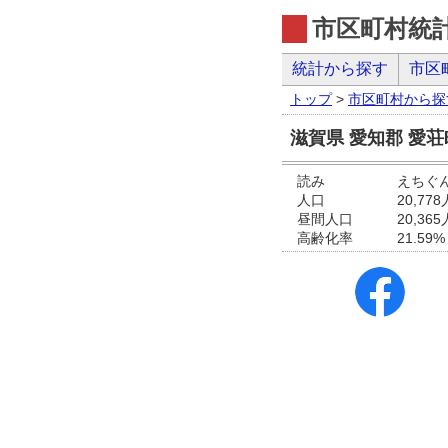
市区町村統
統計から探す
市区
トップ
>
市区町村から探
滋賀県 愛知郡 愛
読み
えちぐ
人口
20,778
昼間人口
20,365
高齢化率
21.59%