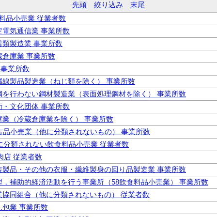
先頭
絞り込み
末尾
食料品小売業 従業者数
固定電気通信業 事業所数
下着類製造業 事業所数
冷蔵倉庫業 事業所数
教 事業所数
 金属線製品製造業（ねじ類を除く） 事業所数
 製鋼を行わない鋼材製造業（表面処理鋼材を除く） 事業所数
学術・文化団体 事業所数
倉庫業（冷蔵倉庫業を除く） 事業所数
 中古品小売業（他に分類されないもの） 事業所数
 他に分類されない飲食料品小売業 従業者数
焼肉店 従業者数
 和装製品・その他の衣服・繊維製身の回り品製造業 事業所数
 管理，補助的経済活動を行う事業所（58飲食料品小売業） 事業所数
 事業協同組合（他に分類されないもの） 従業者数
こん包業 事業所数