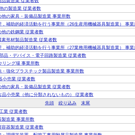
紙製品製造業 従業者数
の他の製造業 従業者数
その他の家具・装備品製造業 事業所数
 管理，補助的経済活動を行う事業所（26生産用機械器具製造業） 事業
その他の鉄鋼業 従業者数
金属素形材製品製造業 従業者数
 管理，補助的経済活動を行う事業所（27業務用機械器具製造業） 事業
電子部品・デバイス・電子回路製造業 従業者数
ボウリング場 事業所数
 発泡・強化プラスチック製品製造業 事業所数
楽器小売業 従業者数
その他の家具・装備品製造業 従業者数
 中古品小売業（他に分類されないもの） 従業者数
先頭
絞り込み
末尾
維工業 従業者数
楽器製造業 事業所数
紙製容器製造業 従業者数
 暖房・調理等装置，配管工事用附属品製造業 事業所数