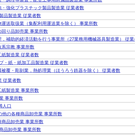
 発泡・強化プラスチック製品製造業 従業者数
属製品製造業 従業者数
 貨物運送取扱業（集配利用運送業を除く） 事業所数
身の回り品卸売業 事業所数
 管理，補助的経済活動を行う事業所（27業務用機械器具製造業） 従業
仏教系宗教 事業所数
加工紙製造業 従業者数
パルプ・紙・紙加工品製造業 従業者数
 金属被覆・彫刻業，熱処理業（ほうろう鉄器を除く） 従業者数
業 従業者数
加工紙製造業 事業所数
庫業 事業所数
満人口
その他の各種商品卸売業 事業所数
各種商品卸売業 事業所数
種商品卸売業 事業所数