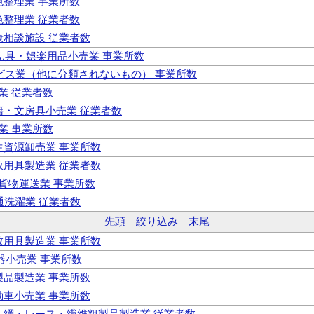
染色整理業 事業所数
染色整理業 従業者数
健康相談施設 従業者数
がん具・娯楽用品小売業 事業所数
ービス業（他に分類されないもの） 事業所数
庫業 従業者数
書籍・文房具小売業 従業者数
鋼業 事業所数
再生資源卸売業 事業所数
宗教用具製造業 従業者数
路貨物運送業 事業所数
普通洗濯業 従業者数
先頭
絞り込み
末尾
宗教用具製造業 事業所数
楽器小売業 事業所数
紙製品製造業 事業所数
自動車小売業 事業所数
 綱・網・レース・繊維粗製品製造業 従業者数