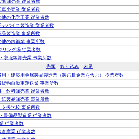
米穀類卸売業 従業者数
自転車小売業 従業者数
その他の化学工業 従業者数
電子デバイス製造業 従業者数
医薬品製造業 事業所数
その他の鉄鋼業 事業所数
ボウリング場 従業者数
維・衣服等卸売業 事業所数
先頭
絞り込み
末尾
 建設用・建築用金属製品製造業（製缶板金業を含む） 従業者数
一般貨物自動車運送業 事業所数
食料・飲料卸売業 従業者数
紙・紙製品卸売業 事業所数
特別支援学校 事業所数
具・装備品製造業 従業者数
鋼業 従業者数
冷蔵倉庫業 従業者数