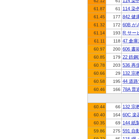
114 
62.12
61
114 
61.87
61
842 
61.45
177
60B 
61.32
172
R サ
61.14
193
47 倉
61.11
118
606 
60.97
200
22 鉄
60.85
179
536 
60.78
203
132 
60.66
29
44 道
60.58
195
78A 
60.46
166
132 
60.44
66
60C 
60.40
164
144 
60.35
69
591 
59.86
275
115