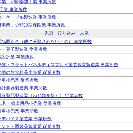
製本業，印刷物加工業 事業所数
維工業 事業所数
電線・ケーブル製造業 事業所数
共済事業，少額短期保険業 事業所数
先頭
絞り込み
末尾
 事業協同組合（他に分類されないもの） 事業所数
パン・菓子製造業 従業者数
機械設計業 事業所数
 半導体・フラットパネルディスプレイ製造装置製造業 事業所数
その他の飲食料品小売業 従業者数
自動車小売業 従業者数
電気計測器製造業 事業所数
 金属線製品製造業（ねじ類を除く） 従業者数
がん具・娯楽用品小売業 従業者数
自転車小売業 事業所数
電子デバイス製造業 事業所数
セメント・同製品製造業 従業者数