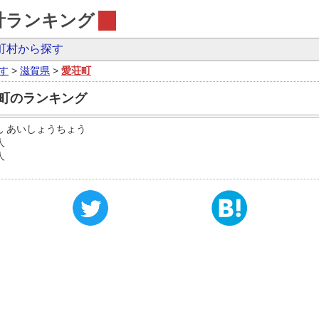
計ランキング
町村から探す
す
>
滋賀県
>
愛荘町
荘町のランキング
ん あいしょうちょう
人
人