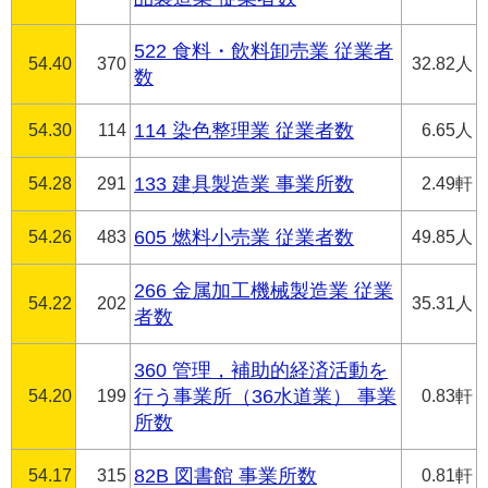
522 食料・飲料卸売業 従業者
54.40
370
32.82人
数
54.30
114
114 染色整理業 従業者数
6.65人
54.28
291
133 建具製造業 事業所数
2.49軒
54.26
483
605 燃料小売業 従業者数
49.85人
266 金属加工機械製造業 従業
54.22
202
35.31人
者数
360 管理，補助的経済活動を
54.20
199
行う事業所（36水道業） 事業
0.83軒
所数
54.17
315
82B 図書館 事業所数
0.81軒