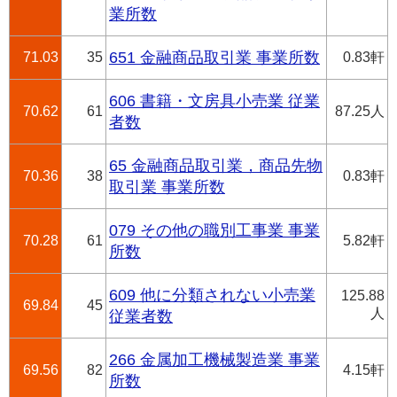
業所数
71.03
35
651 金融商品取引業 事業所数
0.83軒
606 書籍・文房具小売業 従業
70.62
61
87.25人
者数
65 金融商品取引業，商品先物
70.36
38
0.83軒
取引業 事業所数
079 その他の職別工事業 事業
70.28
61
5.82軒
所数
609 他に分類されない小売業
125.88
69.84
45
人
従業者数
266 金属加工機械製造業 事業
69.56
82
4.15軒
所数