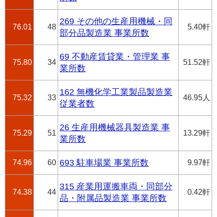
269 その他の生産用機械・同
76.01
48
5.40軒
部分品製造業 事業所数
69 不動産賃貸業・管理業 事
75.80
34
51.52軒
業所数
162 無機化学工業製品製造業
75.32
33
46.95人
従業者数
26 生産用機械器具製造業 事
75.29
51
13.29軒
業所数
74.96
60
693 駐車場業 事業所数
9.97軒
315 産業用運搬車両・同部分
74.38
44
0.42軒
品・附属品製造業 事業所数