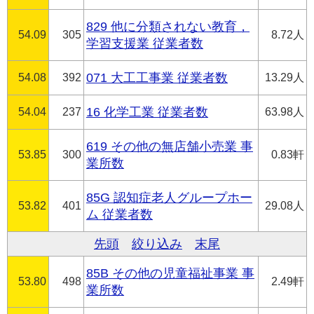
829 他に分類されない教育，
54.09
305
8.72人
学習支援業 従業者数
54.08
392
071 大工工事業 従業者数
13.29人
54.04
237
16 化学工業 従業者数
63.98人
619 その他の無店舗小売業 事
53.85
300
0.83軒
業所数
85G 認知症老人グループホー
53.82
401
29.08人
ム 従業者数
先頭
絞り込み
末尾
85B その他の児童福祉事業 事
53.80
498
2.49軒
業所数