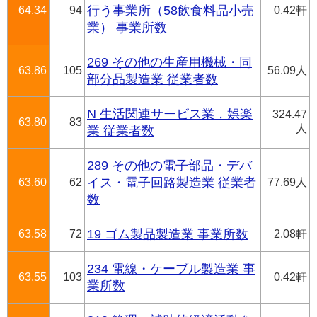
64.34
94
行う事業所（58飲食料品小売
0.42軒
業） 事業所数
269 その他の生産用機械・同
63.86
105
56.09人
部分品製造業 従業者数
N 生活関連サービス業，娯楽
324.47
63.80
83
人
業 従業者数
289 その他の電子部品・デバ
63.60
62
イス・電子回路製造業 従業者
77.69人
数
63.58
72
19 ゴム製品製造業 事業所数
2.08軒
234 電線・ケーブル製造業 事
63.55
103
0.42軒
業所数