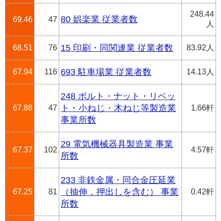
248.44
80 娯楽業 従業者数
69.46
47
人
68.51
76
15 印刷・同関連業 従業者数
83.92人
67.94
116
693 駐車場業 従業者数
14.13人
248 ボルト・ナット・リベッ
67.88
47
ト・小ねじ・木ねじ等製造業
1.66軒
事業所数
29 電気機械器具製造業 事業
67.37
102
4.57軒
所数
233 非鉄金属・同合金圧延業
67.25
81
（抽伸，押出しを含む） 事業
0.42軒
所数