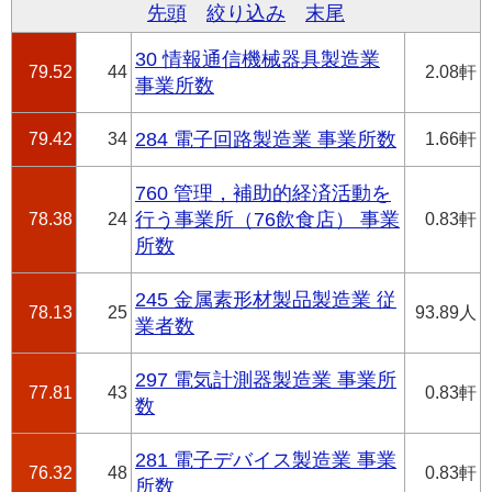
先頭
絞り込み
末尾
30 情報通信機械器具製造業
79.52
44
2.08軒
事業所数
79.42
34
284 電子回路製造業 事業所数
1.66軒
760 管理，補助的経済活動を
78.38
24
行う事業所（76飲食店） 事業
0.83軒
所数
245 金属素形材製品製造業 従
78.13
25
93.89人
業者数
297 電気計測器製造業 事業所
77.81
43
0.83軒
数
281 電子デバイス製造業 事業
76.32
48
0.83軒
所数