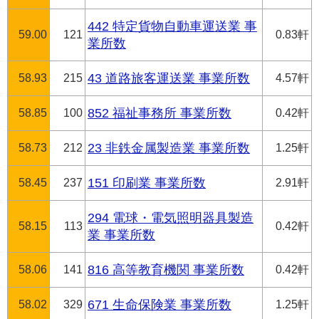
442 特定貨物自動車運送業 事
59.00
121
0.83軒
業所数
58.93
215
43 道路旅客運送業 事業所数
4.57軒
58.85
100
852 福祉事務所 事業所数
0.42軒
58.73
212
23 非鉄金属製造業 事業所数
1.25軒
58.45
237
151 印刷業 事業所数
2.91軒
294 電球・電気照明器具製造
58.15
113
0.42軒
業 事業所数
58.06
141
816 高等教育機関 事業所数
0.42軒
58.02
329
671 生命保険業 事業所数
1.25軒