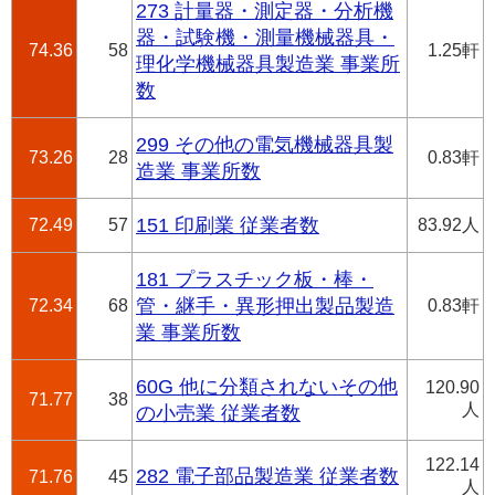
273 計量器・測定器・分析機
器・試験機・測量機械器具・
74.36
58
1.25軒
理化学機械器具製造業 事業所
数
299 その他の電気機械器具製
73.26
28
0.83軒
造業 事業所数
72.49
57
151 印刷業 従業者数
83.92人
181 プラスチック板・棒・
72.34
68
管・継手・異形押出製品製造
0.83軒
業 事業所数
60G 他に分類されないその他
120.90
71.77
38
人
の小売業 従業者数
122.14
282 電子部品製造業 従業者数
71.76
45
人