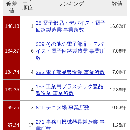
全国
偏差
ランキング
数値
順位
値
28 電子部品・デバイス・電子
148.13
1
16.62軒
回路製造業 事業所数
289 その他の電子部品・デバ
134.87
6
イス・電子回路製造業 事業所
7.06軒
数
134.74
4
282 電子部品製造業 事業所数
7.06軒
183 工業用プラスチック製品
132.35
4
12.88軒
製造業 事業所数
99.35
12
80F テニス場 事業所数
0.83軒
271 事務用機械器具製造業 事
97.34
17
1.25軒
業所数