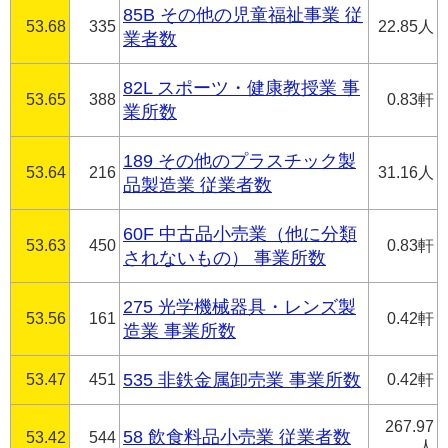
85B その他の児童福祉事業 従
53.68
335
22.85人
業者数
82L スポーツ・健康教授業 事
53.65
388
0.83軒
業所数
189 その他のプラスチック製
53.64
216
31.16人
品製造業 従業者数
60F 中古品小売業（他に分類
53.63
450
0.83軒
されないもの） 事業所数
275 光学機械器具・レンズ製
53.56
161
0.42軒
造業 事業所数
53.47
451
535 非鉄金属卸売業 事業所数
0.42軒
267.97
58 飲食料品小売業 従業者数
53.42
544
人