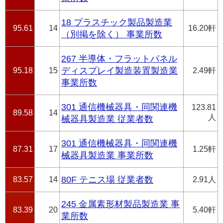
18 プラスチック製品製造業
95.61
14
16.20軒
（別掲を除く） 事業所数
267 半導体・フラットパネル
95.18
15
ディスプレイ製造装置製造業
2.49軒
事業所数
301 通信機械器具・同関連機
123.81
89.58
14
人
械器具製造業 従業者数
301 通信機械器具・同関連機
87.31
17
1.25軒
械器具製造業 事業所数
83.57
14
80F テニス場 従業者数
2.91人
245 金属素形材製品製造業 事
83.39
20
5.40軒
業所数