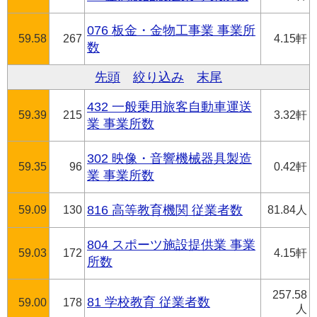
076 板金・金物工事業 事業所
59.58
267
4.15軒
数
先頭
絞り込み
末尾
432 一般乗用旅客自動車運送
59.39
215
3.32軒
業 事業所数
302 映像・音響機械器具製造
59.35
96
0.42軒
業 事業所数
59.09
130
816 高等教育機関 従業者数
81.84人
804 スポーツ施設提供業 事業
59.03
172
4.15軒
所数
257.58
81 学校教育 従業者数
59.00
178
人