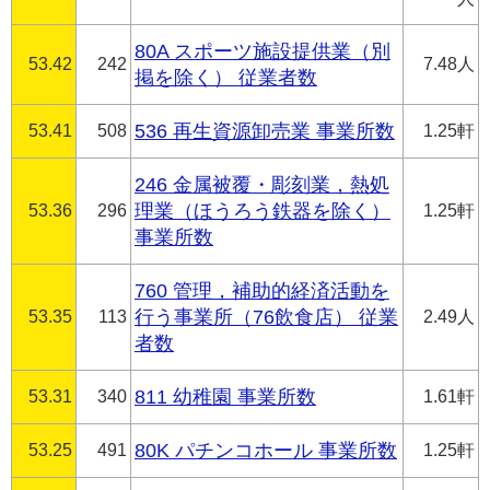
80A スポーツ施設提供業（別
53.42
242
7.48人
掲を除く） 従業者数
53.41
508
536 再生資源卸売業 事業所数
1.25軒
246 金属被覆・彫刻業，熱処
53.36
296
理業（ほうろう鉄器を除く）
1.25軒
事業所数
760 管理，補助的経済活動を
53.35
113
行う事業所（76飲食店） 従業
2.49人
者数
53.31
340
811 幼稚園 事業所数
1.61軒
53.25
491
80K パチンコホール 事業所数
1.25軒