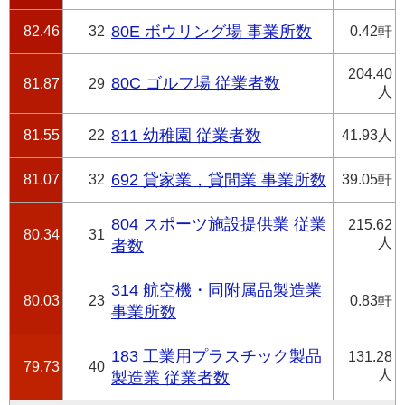
82.46
32
80E ボウリング場 事業所数
0.42軒
204.40
80C ゴルフ場 従業者数
81.87
29
人
81.55
22
811 幼稚園 従業者数
41.93人
81.07
32
692 貸家業，貸間業 事業所数
39.05軒
804 スポーツ施設提供業 従業
215.62
80.34
31
人
者数
314 航空機・同附属品製造業
80.03
23
0.83軒
事業所数
183 工業用プラスチック製品
131.28
79.73
40
人
製造業 従業者数