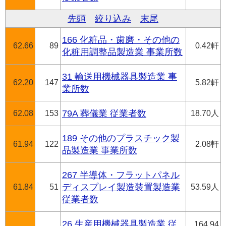
先頭
絞り込み
末尾
166 化粧品・歯磨・その他の
62.66
89
0.42軒
化粧用調整品製造業 事業所数
31 輸送用機械器具製造業 事
62.20
147
5.82軒
業所数
62.08
153
79A 葬儀業 従業者数
18.70人
189 その他のプラスチック製
61.94
122
2.08軒
品製造業 事業所数
267 半導体・フラットパネル
61.84
51
ディスプレイ製造装置製造業
53.59人
従業者数
26 生産用機械器具製造業 従
164.94