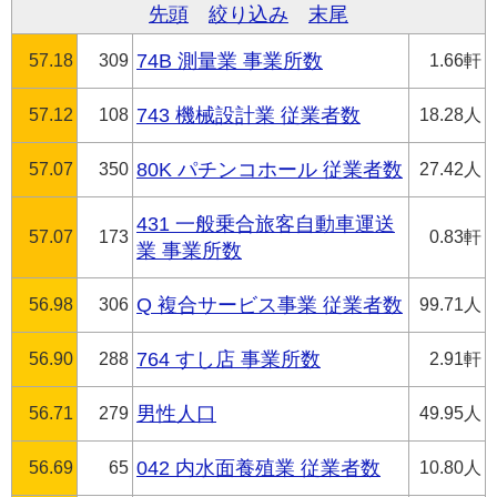
先頭
絞り込み
末尾
57.18
309
74B 測量業 事業所数
1.66軒
57.12
108
743 機械設計業 従業者数
18.28人
57.07
350
80K パチンコホール 従業者数
27.42人
431 一般乗合旅客自動車運送
57.07
173
0.83軒
業 事業所数
56.98
306
Q 複合サービス事業 従業者数
99.71人
56.90
288
764 すし店 事業所数
2.91軒
56.71
279
男性人口
49.95人
56.69
65
042 内水面養殖業 従業者数
10.80人