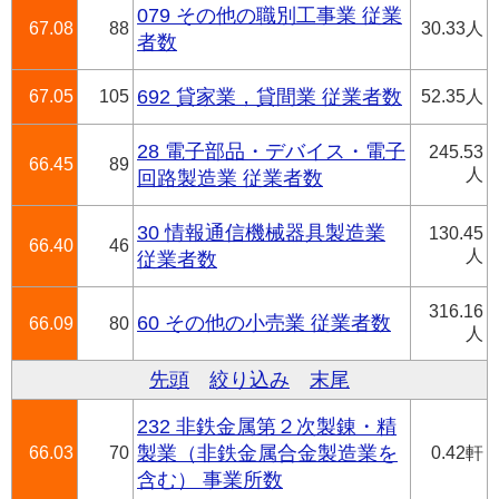
079 その他の職別工事業 従業
67.08
88
30.33人
者数
67.05
105
692 貸家業，貸間業 従業者数
52.35人
28 電子部品・デバイス・電子
245.53
66.45
89
人
回路製造業 従業者数
30 情報通信機械器具製造業
130.45
66.40
46
人
従業者数
316.16
60 その他の小売業 従業者数
66.09
80
人
先頭
絞り込み
末尾
232 非鉄金属第２次製錬・精
66.03
70
製業（非鉄金属合金製造業を
0.42軒
含む） 事業所数