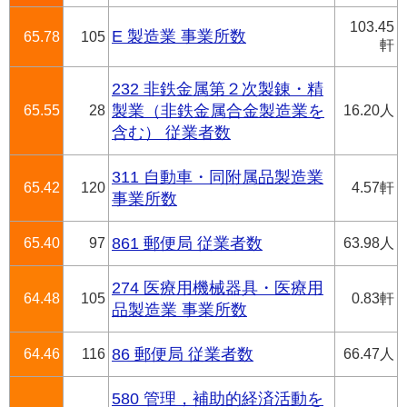
103.45
E 製造業 事業所数
65.78
105
軒
232 非鉄金属第２次製錬・精
65.55
28
製業（非鉄金属合金製造業を
16.20人
含む） 従業者数
311 自動車・同附属品製造業
65.42
120
4.57軒
事業所数
65.40
97
861 郵便局 従業者数
63.98人
274 医療用機械器具・医療用
64.48
105
0.83軒
品製造業 事業所数
64.46
116
86 郵便局 従業者数
66.47人
580 管理，補助的経済活動を