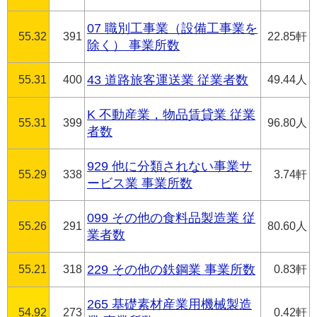
07 職別工事業（設備工事業を
55.32
391
22.85軒
除く） 事業所数
55.31
400
43 道路旅客運送業 従業者数
49.44人
K 不動産業，物品賃貸業 従業
55.31
399
96.80人
者数
929 他に分類されない事業サ
55.29
338
3.74軒
ービス業 事業所数
099 その他の食料品製造業 従
55.26
291
80.60人
業者数
55.21
318
229 その他の鉄鋼業 事業所数
0.83軒
265 基礎素材産業用機械製造
54.92
273
0.42軒