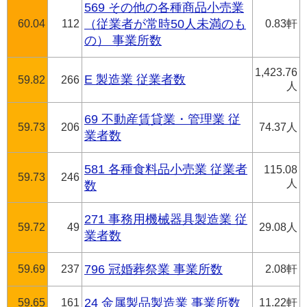
569 その他の各種商品小売業
60.04
112
（従業者が常時50人未満のも
0.83軒
の） 事業所数
1,423.76
E 製造業 従業者数
59.82
266
人
69 不動産賃貸業・管理業 従
59.73
206
74.37人
業者数
581 各種食料品小売業 従業者
115.08
59.73
246
人
数
271 事務用機械器具製造業 従
59.72
49
29.08人
業者数
59.69
237
796 冠婚葬祭業 事業所数
2.08軒
59.65
161
24 金属製品製造業 事業所数
11.22軒