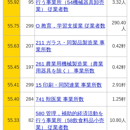
55.92
95
行う事業所（54機械器具卸売
3.32人
業） 従業者数
290.40
O 教育，学習支援業 従業者数
55.75
299
人
211 ガラス・同製品製造業 事
55.63
207
0.42軒
業所数
261 農業用機械製造業（農業
55.45
197
0.42軒
用器具を除く） 事業所数
55.41
299
15 印刷・同関連業 事業所数
2.91軒
55.40
284
741 獣医業 事業所数
1.25軒
580 管理，補助的経済活動を
55.33
82
行う事業所（58飲食料品小売
10.80人
業） 従業者数