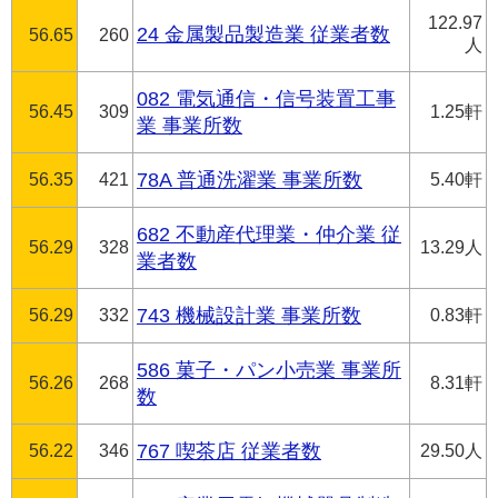
122.97
24 金属製品製造業 従業者数
56.65
260
人
082 電気通信・信号装置工事
56.45
309
1.25軒
業 事業所数
56.35
421
78A 普通洗濯業 事業所数
5.40軒
682 不動産代理業・仲介業 従
56.29
328
13.29人
業者数
56.29
332
743 機械設計業 事業所数
0.83軒
586 菓子・パン小売業 事業所
56.26
268
8.31軒
数
56.22
346
767 喫茶店 従業者数
29.50人