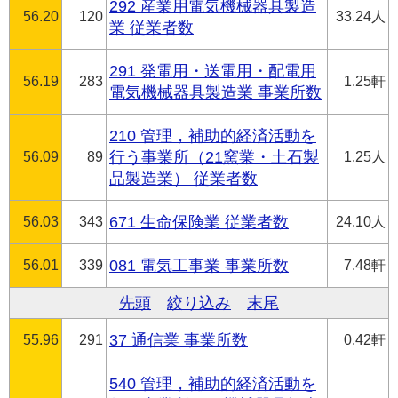
292 産業用電気機械器具製造
56.20
120
33.24人
業 従業者数
291 発電用・送電用・配電用
56.19
283
1.25軒
電気機械器具製造業 事業所数
210 管理，補助的経済活動を
56.09
89
行う事業所（21窯業・土石製
1.25人
品製造業） 従業者数
56.03
343
671 生命保険業 従業者数
24.10人
56.01
339
081 電気工事業 事業所数
7.48軒
先頭
絞り込み
末尾
55.96
291
37 通信業 事業所数
0.42軒
540 管理，補助的経済活動を