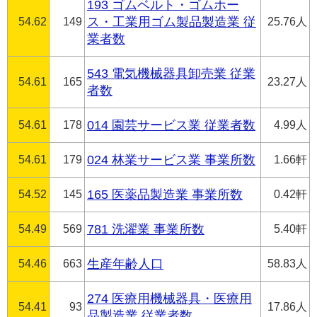
193 ゴムベルト・ゴムホー
54.62
149
ス・工業用ゴム製品製造業 従
25.76人
業者数
543 電気機械器具卸売業 従業
54.61
165
23.27人
者数
54.61
178
014 園芸サービス業 従業者数
4.99人
54.61
179
024 林業サービス業 事業所数
1.66軒
54.52
145
165 医薬品製造業 事業所数
0.42軒
54.49
569
781 洗濯業 事業所数
5.40軒
54.46
663
生産年齢人口
58.83人
274 医療用機械器具・医療用
54.41
93
17.86人
品製造業 従業者数