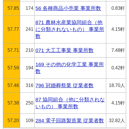
57.85
174
56 各種商品小売業 事業所数
0.83軒
871 農林水産業協同組合（他
57.77
241
に分類されないもの） 事業所
4.15軒
数
57.71
210
071 大工工事業 事業所数
7.48軒
169 その他の化学工業 事業所
57.59
194
0.42軒
数
57.46
316
796 冠婚葬祭業 従業者数
18.70人
87 協同組合（他に分類されな
57.38
250
4.15軒
いもの） 事業所数
57.20
109
284 電子回路製造業 従業者数
32.82人