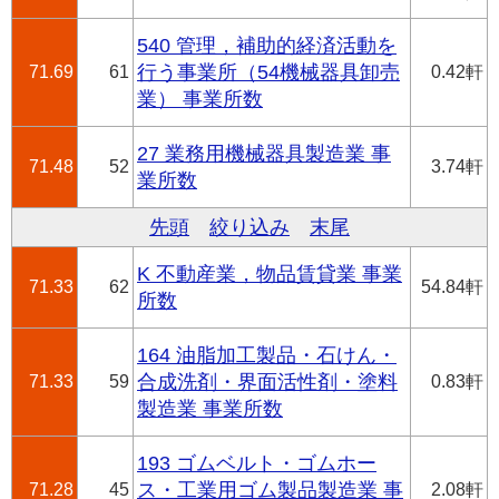
540 管理，補助的経済活動を
71.69
61
行う事業所（54機械器具卸売
0.42軒
業） 事業所数
27 業務用機械器具製造業 事
71.48
52
3.74軒
業所数
先頭
絞り込み
末尾
K 不動産業，物品賃貸業 事業
71.33
62
54.84軒
所数
164 油脂加工製品・石けん・
71.33
59
合成洗剤・界面活性剤・塗料
0.83軒
製造業 事業所数
193 ゴムベルト・ゴムホー
71.28
45
ス・工業用ゴム製品製造業 事
2.08軒