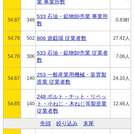
業 事業所数
533 石油・鉱物卸売業 事業所
54.87
348
0.83軒
数
54.79
502
806 遊戯場 従業者数
27.42人
533 石油・鉱物卸売業 従業者
54.70
306
7.06人
数
253 一般産業用機械・装置製
54.67
140
24.10人
造業 従業者数
248 ボルト・ナット・リベッ
54.65
140
ト・小ねじ・木ねじ等製造業
12.46人
従業者数
先頭
絞り込み
末尾