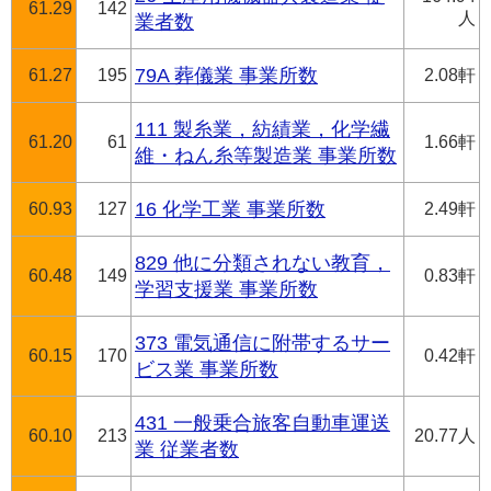
61.29
142
人
業者数
61.27
195
79A 葬儀業 事業所数
2.08軒
111 製糸業，紡績業，化学繊
61.20
61
1.66軒
維・ねん糸等製造業 事業所数
60.93
127
16 化学工業 事業所数
2.49軒
829 他に分類されない教育，
60.48
149
0.83軒
学習支援業 事業所数
373 電気通信に附帯するサー
60.15
170
0.42軒
ビス業 事業所数
431 一般乗合旅客自動車運送
60.10
213
20.77人
業 従業者数