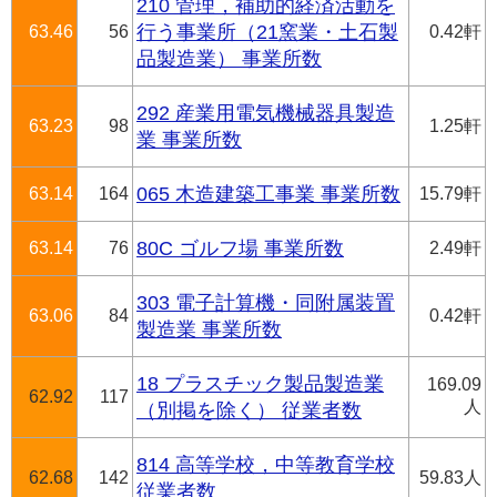
210 管理，補助的経済活動を
63.46
56
行う事業所（21窯業・土石製
0.42軒
品製造業） 事業所数
292 産業用電気機械器具製造
63.23
98
1.25軒
業 事業所数
63.14
164
065 木造建築工事業 事業所数
15.79軒
63.14
76
80C ゴルフ場 事業所数
2.49軒
303 電子計算機・同附属装置
63.06
84
0.42軒
製造業 事業所数
18 プラスチック製品製造業
169.09
62.92
117
人
（別掲を除く） 従業者数
814 高等学校，中等教育学校
62.68
142
59.83人
従業者数