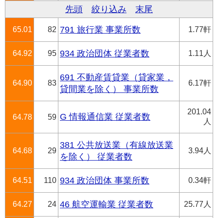
先頭
絞り込み
末尾
65.01
82
791 旅行業 事業所数
1.77軒
64.92
95
934 政治団体 従業者数
1.11人
691 不動産賃貸業（貸家業，
64.90
83
6.17軒
貸間業を除く） 事業所数
201.04
G 情報通信業 従業者数
64.78
59
人
381 公共放送業（有線放送業
64.68
29
3.94人
を除く） 従業者数
64.51
110
934 政治団体 事業所数
0.34軒
64.27
24
46 航空運輸業 従業者数
25.77人