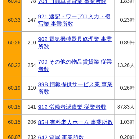
60.41
78
704 自動車賃貸業 事業所数
1.83軒
921 速記・ワープロ入力・複
60.33
147
0.23軒
写業 事業所数
902 電気機械器具修理業 事業
60.26
210
0.89軒
所数
709 その他の物品賃貸業 従業
60.22
254
13.26人
者数
39B 情報提供サービス業 事業
60.19
110
0.26軒
所数
60.15
141
912 労働者派遣業 従業者数
87.83人
60.15
206
85H 有料老人ホーム 事業所数
1.03軒
60.07
232
642 質屋 事業所数
0.20軒