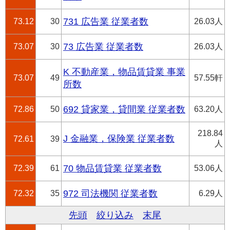
73.12
30
731 広告業 従業者数
26.03人
73.07
30
73 広告業 従業者数
26.03人
K 不動産業，物品賃貸業 事業
73.07
49
57.55軒
所数
72.86
50
692 貸家業，貸間業 従業者数
63.20人
218.84
J 金融業，保険業 従業者数
72.61
39
人
72.39
61
70 物品賃貸業 従業者数
53.06人
72.32
35
972 司法機関 従業者数
6.29人
先頭
絞り込み
末尾