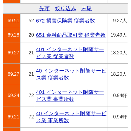
先頭
絞り込み
末尾
69.51
52
672 損害保険業 従業者数
19.37人
69.28
20
651 金融商品取引業 従業者数
19.49人
401 インターネット附随サー
69.27
21
18.20人
ビス業 従業者数
40 インターネット附随サービ
69.27
21
18.20人
ス業 従業者数
401 インターネット附随サー
69.24
72
0.94軒
ビス業 事業所数
40 インターネット附随サービ
69.21
72
0.94軒
ス業 事業所数