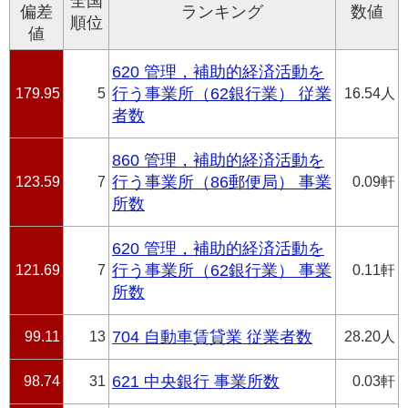
全国
偏差
ランキング
数値
順位
値
620 管理，補助的経済活動を
179.95
5
行う事業所（62銀行業） 従業
16.54人
者数
860 管理，補助的経済活動を
123.59
7
行う事業所（86郵便局） 事業
0.09軒
所数
620 管理，補助的経済活動を
121.69
7
行う事業所（62銀行業） 事業
0.11軒
所数
99.11
13
704 自動車賃貸業 従業者数
28.20人
98.74
31
621 中央銀行 事業所数
0.03軒