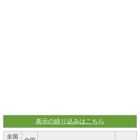
表示の絞り込みはこちら
全国