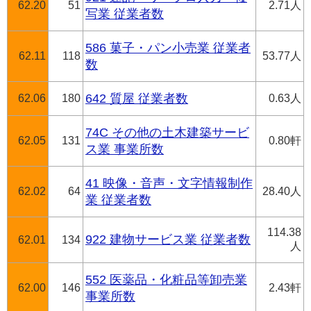
62.20
51
2.71人
写業 従業者数
586 菓子・パン小売業 従業者
62.11
118
53.77人
数
62.06
180
642 質屋 従業者数
0.63人
74C その他の土木建築サービ
62.05
131
0.80軒
ス業 事業所数
41 映像・音声・文字情報制作
62.02
64
28.40人
業 従業者数
114.38
922 建物サービス業 従業者数
62.01
134
人
552 医薬品・化粧品等卸売業
62.00
146
2.43軒
事業所数