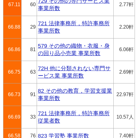
729 その他の専門サービス業
67.11
60
2.77軒
事業所数
721 法律事務所，特許事務所
66.88
29
2.20軒
事業所数
579 その他の織物・衣服・身
66.86
81
6.06軒
の回り品小売業 事業所数
72H 他に分類されない専門サ
66.75
63
2.69軒
ービス業 事業所数
82 その他の教育，学習支援業
66.73
91
22.97軒
事業所数
721 法律事務所，特許事務所
66.69
33
10.57人
従業者数
66.58
76
823 学習塾 事業所数
7.40軒