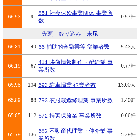
851 社会保険事業団体 事業所
66.53
91
0.57軒
数
先頭
絞り込み
末尾
66.31
49
66 補助的金融業等 従業者数
5.43人
411 映像情報制作・配給業 事
66.19
67
0.77軒
業所数
65.98
134
693 駐車場業 従業者数
13.00人
65.89
88
793 衣服裁縫修理業 事業所数
1.40軒
65.85
112
672 損害保険業 事業所数
0.66軒
682 不動産代理業・仲介業 事
65.79
136
5.29軒
業所数