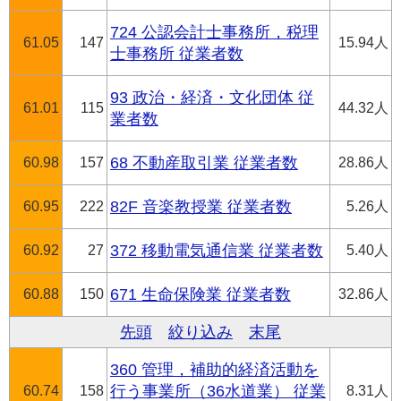
724 公認会計士事務所，税理
61.05
147
15.94人
士事務所 従業者数
93 政治・経済・文化団体 従
61.01
115
44.32人
業者数
60.98
157
68 不動産取引業 従業者数
28.86人
60.95
222
82F 音楽教授業 従業者数
5.26人
60.92
27
372 移動電気通信業 従業者数
5.40人
60.88
150
671 生命保険業 従業者数
32.86人
先頭
絞り込み
末尾
360 管理，補助的経済活動を
60.74
158
行う事業所（36水道業） 従業
8.31人