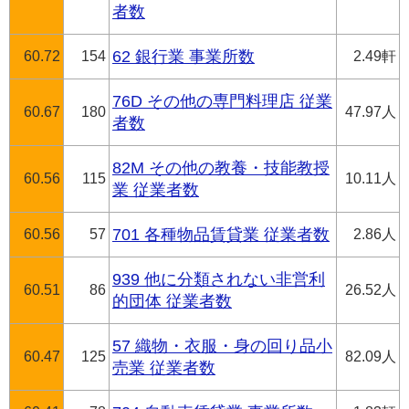
者数
60.72
154
62 銀行業 事業所数
2.49軒
76D その他の専門料理店 従業
60.67
180
47.97人
者数
82M その他の教養・技能教授
60.56
115
10.11人
業 従業者数
60.56
57
701 各種物品賃貸業 従業者数
2.86人
939 他に分類されない非営利
60.51
86
26.52人
的団体 従業者数
57 織物・衣服・身の回り品小
60.47
125
82.09人
売業 従業者数