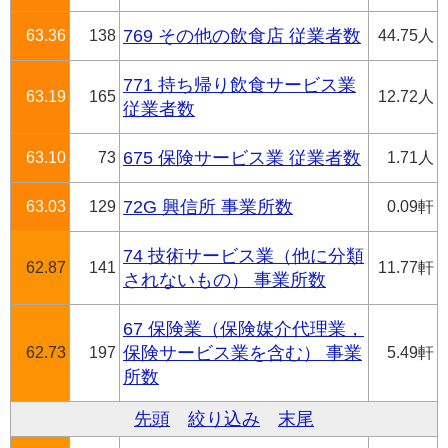
63.36
138
769 その他の飲食店 従業者数
44.75人
771 持ち帰り飲食サービス業
63.19
165
12.72人
従業者数
63.10
73
675 保険サービス業 従業者数
1.71人
63.03
129
72G 興信所 事業所数
0.09軒
74 技術サービス業（他に分類
62.87
141
11.77軒
されないもの） 事業所数
67 保険業（保険媒介代理業，
62.73
197
保険サービス業を含む） 事業
5.49軒
所数
先頭
絞り込み
末尾