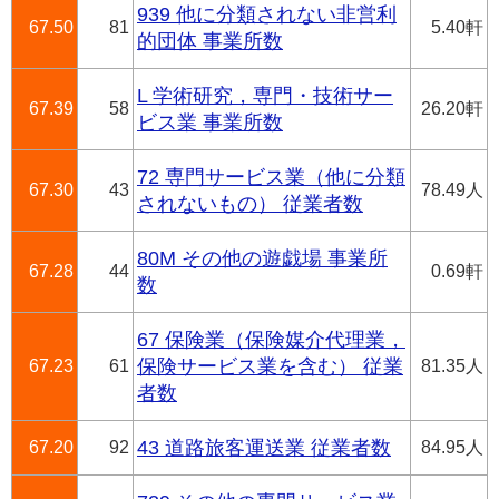
939 他に分類されない非営利
67.50
81
5.40軒
的団体 事業所数
L 学術研究，専門・技術サー
67.39
58
26.20軒
ビス業 事業所数
72 専門サービス業（他に分類
67.30
43
78.49人
されないもの） 従業者数
80M その他の遊戯場 事業所
67.28
44
0.69軒
数
67 保険業（保険媒介代理業，
67.23
61
保険サービス業を含む） 従業
81.35人
者数
67.20
92
43 道路旅客運送業 従業者数
84.95人