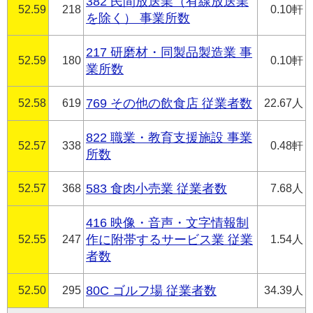
382 民間放送業（有線放送業
52.59
218
0.10軒
を除く） 事業所数
217 研磨材・同製品製造業 事
52.59
180
0.10軒
業所数
52.58
619
769 その他の飲食店 従業者数
22.67人
822 職業・教育支援施設 事業
52.57
338
0.48軒
所数
52.57
368
583 食肉小売業 従業者数
7.68人
416 映像・音声・文字情報制
52.55
247
作に附帯するサービス業 従業
1.54人
者数
52.50
295
80C ゴルフ場 従業者数
34.39人