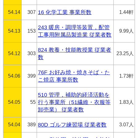
54.14
307
16 化学工業 事業所数
1.44軒
243 暖房・調理等装置，配管
54.13
153
9.99人
工事用附属品製造業 従業者数
824 教養・技能教授業 従業者
54.12
303
23.25人
数
76F お好み焼・焼きそば・た
54.06
399
1.73軒
こ焼店 事業所数
510 管理，補助的経済活動を
54.05
55
行う事業所（51繊維・衣服等
1.83人
卸売業） 従業者数
54.04
389
80D ゴルフ練習場 従業者数
3.07人