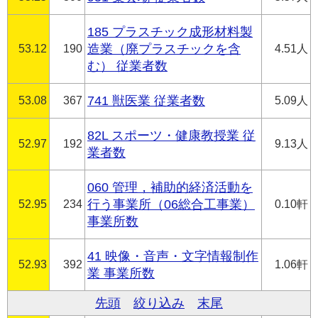
185 プラスチック成形材料製
53.12
190
造業（廃プラスチックを含
4.51人
む） 従業者数
53.08
367
741 獣医業 従業者数
5.09人
82L スポーツ・健康教授業 従
52.97
192
9.13人
業者数
060 管理，補助的経済活動を
52.95
234
行う事業所（06総合工事業）
0.10軒
事業所数
41 映像・音声・文字情報制作
52.93
392
1.06軒
業 事業所数
先頭
絞り込み
末尾