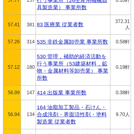
57.77
157
行う事業所（26生産用機械器
0.10軒
具製造業） 事業所数
372.31
83 医療業 従業者数
57.41
381
人
57.26
314
535 非鉄金属卸売業 事業所数
0.58軒
530 管理，補助的経済活動を
行う事業所（53建築材料，鉱
57.12
180
0.19軒
物・金属材料等卸売業） 事業
所数
56.99
147
414 出版業 事業所数
0.38軒
164 油脂加工製品・石けん・
56.94
134
合成洗剤・界面活性剤・塗料
9.70人
製造業 従業者数