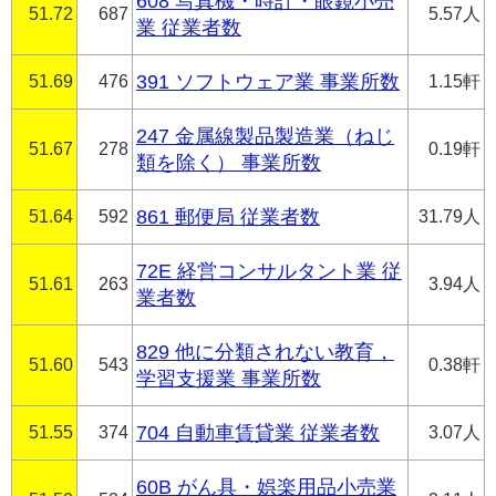
608 写真機・時計・眼鏡小売
51.72
687
5.57人
業 従業者数
51.69
476
391 ソフトウェア業 事業所数
1.15軒
247 金属線製品製造業（ねじ
51.67
278
0.19軒
類を除く） 事業所数
51.64
592
861 郵便局 従業者数
31.79人
72E 経営コンサルタント業 従
51.61
263
3.94人
業者数
829 他に分類されない教育，
51.60
543
0.38軒
学習支援業 事業所数
51.55
374
704 自動車賃貸業 従業者数
3.07人
60B がん具・娯楽用品小売業