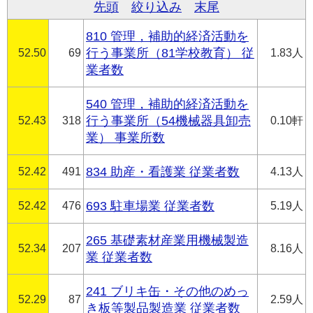
先頭
絞り込み
末尾
810 管理，補助的経済活動を
52.50
69
行う事業所（81学校教育） 従
1.83人
業者数
540 管理，補助的経済活動を
52.43
318
行う事業所（54機械器具卸売
0.10軒
業） 事業所数
52.42
491
834 助産・看護業 従業者数
4.13人
52.42
476
693 駐車場業 従業者数
5.19人
265 基礎素材産業用機械製造
52.34
207
8.16人
業 従業者数
241 ブリキ缶・その他のめっ
52.29
87
2.59人
き板等製品製造業 従業者数