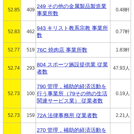
249 その他の金属製品製造業
52.85
409
0.48軒
事業所数
943 キリスト教系宗教 事業所
52.83
462
0.77軒
数
52.77
519
76C 焼肉店 事業所数
1.83軒
804 スポーツ施設提供業 従業
52.74
293
47.93人
者数
790 管理，補助的経済活動を
52.73
100
行う事業所（79その他の生活
0.19人
関連サービス業） 従業者数
52.73
159
72A 法律事務所 従業者数
2.21人
270 管理，補助的経済活動を