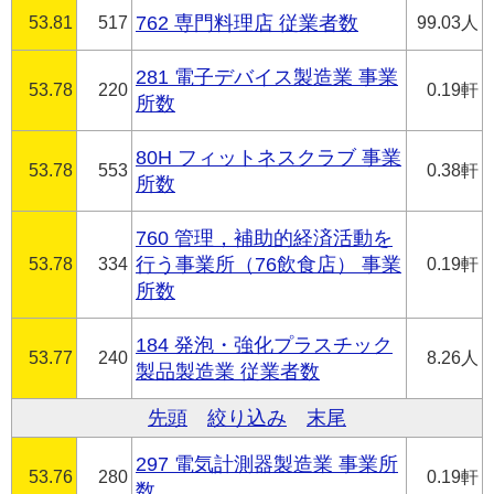
53.81
517
762 専門料理店 従業者数
99.03人
281 電子デバイス製造業 事業
53.78
220
0.19軒
所数
80H フィットネスクラブ 事業
53.78
553
0.38軒
所数
760 管理，補助的経済活動を
53.78
334
行う事業所（76飲食店） 事業
0.19軒
所数
184 発泡・強化プラスチック
53.77
240
8.26人
製品製造業 従業者数
先頭
絞り込み
末尾
297 電気計測器製造業 事業所
53.76
280
0.19軒
数