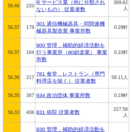
R サービス業（他に分類され
369.62
56.46
220
人
ないもの） 従業者数
301 通信機械器具・同関連機
56.37
179
0.29軒
械器具製造業 事業所数
800 管理，補助的経済活動を
56.37
164
行う事業所（80娯楽業） 事業
0.10軒
所数
761 食堂，レストラン（専門
56.36
217
58.11人
料理店を除く） 従業者数
56.35
267
934 政治団体 事業所数
0.19軒
227.56
831 病院 従業者数
56.33
408
人
830 管理，補助的経済活動を