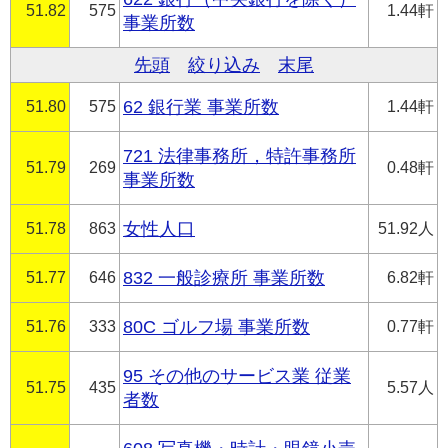
51.82
575
1.44軒
事業所数
先頭
絞り込み
末尾
51.80
575
62 銀行業 事業所数
1.44軒
721 法律事務所，特許事務所
51.79
269
0.48軒
事業所数
51.78
863
女性人口
51.92人
51.77
646
832 一般診療所 事業所数
6.82軒
51.76
333
80C ゴルフ場 事業所数
0.77軒
95 その他のサービス業 従業
51.75
435
5.57人
者数