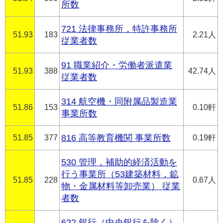
所数
721 法律事務所，特許事務所
51.93
183
2.21人
従業者数
91 職業紹介・労働者派遣業
51.93
388
42.74人
従業者数
314 航空機・同附属品製造業
51.86
153
0.10軒
事業所数
51.85
377
816 高等教育機関 事業所数
0.19軒
530 管理，補助的経済活動を
行う事業所（53建築材料，鉱
51.85
228
0.67人
物・金属材料等卸売業） 従業
者数
622 銀行（中央銀行を除く）