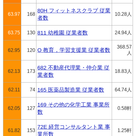
80H フィットネスクラブ 従業
63.97
168
10.28人
者数
63.75
130
811 幼稚園 従業者数
24.94人
368.57
O 教育，学習支援業 従業者数
62.95
120
人
682 不動産代理業・仲介業 従
62.13
173
18.83人
業者数
62.11
74
165 医薬品製造業 従業者数
64.74人
169 その他の化学工業 事業所
62.05
127
0.58軒
数
72E 経営コンサルタント業 事
61.82
153
1.25軒
業所数