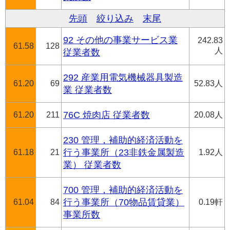
先頭
絞り込み
末尾
92 その他の事業サービス業
242.83
61.58
128
人
従業者数
292 産業用電気機械器具製造
61.20
69
52.83人
業 従業者数
61.20
211
76C 焼肉店 従業者数
20.08人
230 管理，補助的経済活動を
61.18
21
行う事業所（23非鉄金属製造
1.92人
業） 従業者数
700 管理，補助的経済活動を
61.04
84
行う事業所（70物品賃貸業）
0.19軒
事業所数