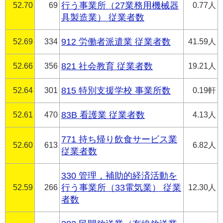
52.70
69
行う事業所（27業務用機械器
0.77人
具製造業） 従業者数
52.69
334
912 労働者派遣業 従業者数
41.59人
52.66
356
821 社会教育 従業者数
19.21人
52.64
301
815 特別支援学校 事業所数
0.19軒
52.61
470
83B 看護業 従業者数
4.13人
771 持ち帰り飲食サービス業
52.60
613
6.82人
従業者数
330 管理，補助的経済活動を
52.59
266
行う事業所（33電気業） 従業
12.30人
者数