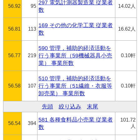
297 電気計測器製造業 従業者
56.92
95
14.02人
数
169 その他の化学工業 従業者
56.81
113
16.62人
数
590 管理，補助的経済活動を
56.77
219
行う事業所（59機械器具小売
0.10軒
業） 事業所数
510 管理，補助的経済活動を
56.58
107
行う事業所（51繊維・衣服等
0.10軒
卸売業） 事業所数
先頭
絞り込み
末尾
581 各種食料品小売業 従業者
101.72
56.54
394
人
数