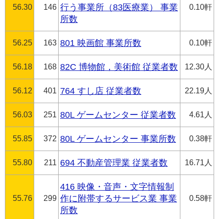
56.30
146
行う事業所（83医療業） 事業
0.10軒
所数
56.25
163
801 映画館 事業所数
0.10軒
56.18
168
82C 博物館，美術館 従業者数
12.30人
56.12
401
764 すし店 従業者数
22.19人
56.03
251
80L ゲームセンター 従業者数
4.61人
55.85
372
80L ゲームセンター 事業所数
0.38軒
55.80
211
694 不動産管理業 従業者数
16.71人
416 映像・音声・文字情報制
55.76
299
作に附帯するサービス業 事業
0.58軒
所数