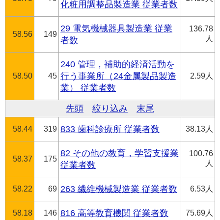
化粧用調整品製造業 従業者数
29 電気機械器具製造業 従業
136.78
58.56
149
人
者数
240 管理，補助的経済活動を
58.50
45
行う事業所（24金属製品製造
2.59人
業） 従業者数
先頭
絞り込み
末尾
58.44
319
833 歯科診療所 従業者数
38.13人
82 その他の教育，学習支援業
100.76
58.37
175
人
従業者数
58.22
69
263 繊維機械製造業 従業者数
6.53人
58.18
146
816 高等教育機関 従業者数
75.69人