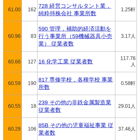
728 経営コンサルタント業，
61.00
162
1.25軒
純粋持株会社 事業所数
590 管理，補助的経済活動を
60.96
83
行う事業所（59機械器具小売
3.17人
業） 従業者数
117.76
16 化学工業 従業者数
60.66
127
人
817 専修学校，各種学校 事業
60.59
190
0.58軒
所数
239 その他の非鉄金属製造業
60.55
18
29.01人
従業者数
85B その他の児童福祉事業 従
60.29
106
37.46人
業者数