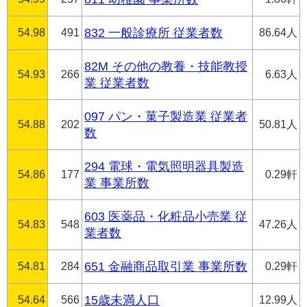
54.98
491
832 一般診療所 従業者数
86.64人
82M その他の教養・技能教授
54.93
266
6.63人
業 従業者数
097 パン・菓子製造業 従業者
54.88
202
50.81人
数
294 電球・電気照明器具製造
54.86
177
0.29軒
業 事業所数
603 医薬品・化粧品小売業 従
54.83
548
47.26人
業者数
54.81
284
651 金融商品取引業 事業所数
0.29軒
54.64
566
15歳未満人口
12.99人