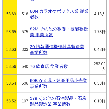
80N カラオケボックス業 従業
53.69
518
4.13人
者数
82M その他の教養・技能教授
53.65
575
1.73軒
業 事業所数
30 情報通信機械器具製造業
53.63
303
0.48軒
事業所数
282.02
76 飲食店 従業者数
53.56
540
人
60B がん具・娯楽用品小売業
53.54
506
0.58軒
事業所数
179 その他の石油製品・石炭
53.52
107
0.10軒
製品製造業 事業所数