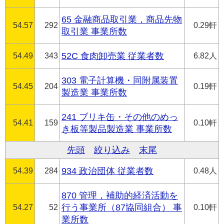
65 金融商品取引業，商品先物
54.57
292
0.29軒
取引業 事業所数
54.49
343
52C 食肉卸売業 従業者数
6.82人
303 電子計算機・同附属装置
54.45
204
0.19軒
製造業 事業所数
241 ブリキ缶・その他のめっ
54.41
159
0.10軒
き板等製品製造業 事業所数
先頭
絞り込み
末尾
54.39
284
934 政治団体 従業者数
0.48人
870 管理，補助的経済活動を
54.27
52
行う事業所（87協同組合） 事
0.10軒
業所数