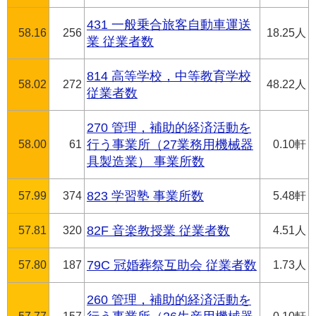
431 一般乗合旅客自動車運送
58.16
256
18.25人
業 従業者数
814 高等学校，中等教育学校
58.02
272
48.22人
従業者数
270 管理，補助的経済活動を
58.00
61
行う事業所（27業務用機械器
0.10軒
具製造業） 事業所数
57.99
374
823 学習塾 事業所数
5.48軒
57.81
320
82F 音楽教授業 従業者数
4.51人
57.80
187
79C 冠婚葬祭互助会 従業者数
1.73人
260 管理，補助的経済活動を