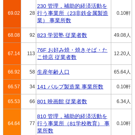
230 管理，補助的経済活動を
69.02
28
行う事業所（23非鉄金属製造
0.10軒
業） 事業所数
68.08
92
823 学習塾 従業者数
49.08人
76F お好み焼・焼きそば・た
67.14
113
12.20人
こ焼店 従業者数
66.92
58
生産年齢人口
65.64人
66.57
34
141 パルプ製造業 事業所数
0.10軒
65.53
66
801 映画館 従業者数
6.34人
810 管理，補助的経済活動を
64.64
77
行う事業所（81学校教育） 事
0.10軒
業所数