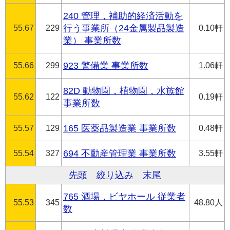
240 管理，補助的経済活動を
55.67
229
行う事業所（24金属製品製造
0.10軒
業） 事業所数
55.66
299
923 警備業 事業所数
1.06軒
82D 動物園，植物園，水族館
55.62
122
0.19軒
事業所数
55.57
129
165 医薬品製造業 事業所数
0.48軒
55.54
327
694 不動産管理業 事業所数
3.55軒
先頭
絞り込み
末尾
765 酒場，ビヤホール 従業者
55.53
345
48.80人
数