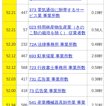
373 電気通信に附帯するサー
52.21
447
0.19軒
ビス業 事業所数
023 特用林産物生産業（きの
52.21
57
0.58人
こ類の栽培を除く） 従業者数
52.20
232
72A 法律事務所 事業所数
0.48軒
52.12
467
693 駐車場業 事業所数
2.69軒
52.12
568
723 行政書士事務所 事業所数
0.58軒
52.03
417
731 広告業 事業所数
0.38軒
52.00
418
73 広告業 事業所数
0.38軒
541 産業機械器具卸売業 事業
51.94
586
2.31軒