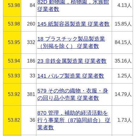
82D 動物園，植物園，水族館
53.98
84
4.13人
従業者数
53.98
260
145 紙製容器製造業 従業者数
15.85人
18 プラスチック製品製造業
53.95
332
84.15人
（別掲を除く） 従業者数
53.94
186
23 非鉄金属製造業 従業者数
35.16人
53.93
33
141 パルプ製造業 従業者数
1.25人
579 その他の織物・衣服・身
53.92
381
14.79人
の回り品小売業 従業者数
870 管理，補助的経済活動を
53.82
36
行う事業所（87協同組合） 従
1.73人
業者数