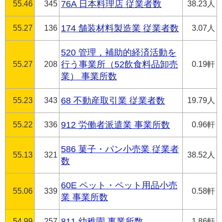
55.46
345
76A 日本料理店 従業者数
38.23人
55.27
136
174 舗装材料製造業 従業者数
3.07人
520 管理，補助的経済活動を
55.27
208
行う事業所（52飲食料品卸売
0.19軒
業） 事業所数
55.23
343
68 不動産取引業 従業者数
19.79人
55.22
336
912 労働者派遣業 事業所数
0.96軒
586 菓子・パン小売業 従業者
55.13
321
38.52人
数
60E ペット・ペット用品小売
55.06
339
0.58軒
業 事業所数
54.99
257
811 幼稚園 事業所数
1.86軒