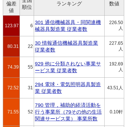
全国
偏差
ランキング
数値
順位
値
301 通信機械器具・同関連機
226.50
123.97
6
人
械器具製造業 従業者数
30 情報通信機械器具製造業
227.65
80.31
22
人
従業者数
929 他に分類されない事業サ
192.69
74.39
55
人
ービス業 従業者数
294 電球・電気照明器具製造
72.52
31
43.51人
業 従業者数
790 管理，補助的経済活動を
71.55
52
行う事業所（79その他の生活
0.10軒
関連サービス業） 事業所数