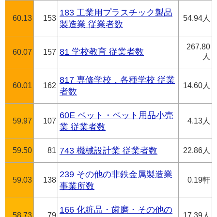
183 工業用プラスチック製品
60.13
153
54.94人
製造業 従業者数
267.80
81 学校教育 従業者数
60.07
157
人
817 専修学校，各種学校 従業
60.01
162
14.60人
者数
60E ペット・ペット用品小売
59.97
107
4.13人
業 従業者数
59.50
81
743 機械設計業 従業者数
22.86人
239 その他の非鉄金属製造業
59.03
138
0.19軒
事業所数
166 化粧品・歯磨・その他の
58.73
79
17.39人