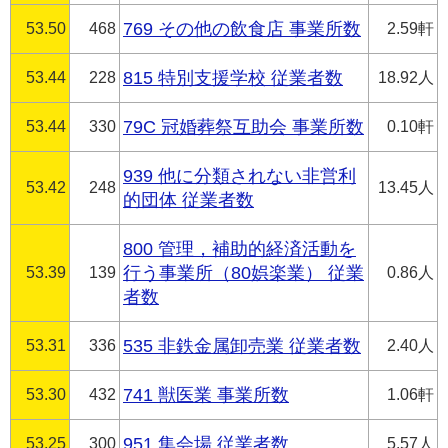
53.50
468
769 その他の飲食店 事業所数
2.59軒
53.44
228
815 特別支援学校 従業者数
18.92人
53.44
330
79C 冠婚葬祭互助会 事業所数
0.10軒
939 他に分類されない非営利
53.42
248
13.45人
的団体 従業者数
800 管理，補助的経済活動を
53.39
139
行う事業所（80娯楽業） 従業
0.86人
者数
53.31
336
535 非鉄金属卸売業 従業者数
2.40人
53.30
432
741 獣医業 事業所数
1.06軒
53.25
300
951 集会場 従業者数
5.57人