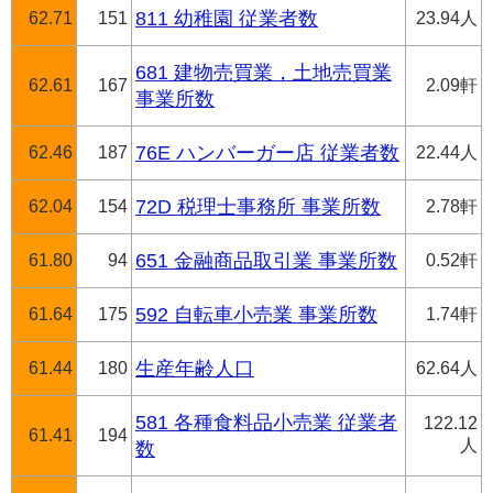
62.71
151
811 幼稚園 従業者数
23.94人
681 建物売買業，土地売買業
62.61
167
2.09軒
事業所数
62.46
187
76E ハンバーガー店 従業者数
22.44人
62.04
154
72D 税理士事務所 事業所数
2.78軒
61.80
94
651 金融商品取引業 事業所数
0.52軒
61.64
175
592 自転車小売業 事業所数
1.74軒
61.44
180
生産年齢人口
62.64人
581 各種食料品小売業 従業者
122.12
61.41
194
人
数