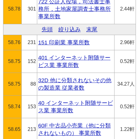
722 公証人役場，司法書士事
58.78
301
務所，土地家屋調査士事務所
2.44軒
事業所数
先頭
絞り込み
末尾
58.76
231
151 印刷業 事業所数
2.96軒
401 インターネット附随サー
58.75
152
0.52軒
ビス業 事業所数
32D 他に分類されないその他
58.75
88
34.27人
の製造業 従業者数
40 インターネット附随サービ
58.74
153
0.52軒
ス業 事業所数
60F 中古品小売業（他に分類
58.65
213
1.22軒
されないもの） 事業所数