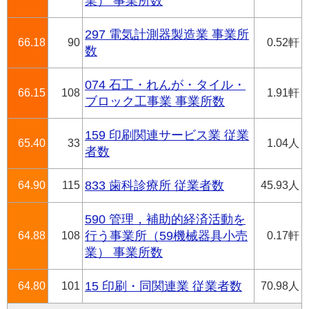
業） 事業所数
297 電気計測器製造業 事業所
66.18
90
0.52軒
数
074 石工・れんが・タイル・
66.15
108
1.91軒
ブロック工事業 事業所数
159 印刷関連サービス業 従業
65.40
33
1.04人
者数
64.90
115
833 歯科診療所 従業者数
45.93人
590 管理，補助的経済活動を
64.88
108
行う事業所（59機械器具小売
0.17軒
業） 事業所数
64.80
101
15 印刷・同関連業 従業者数
70.98人