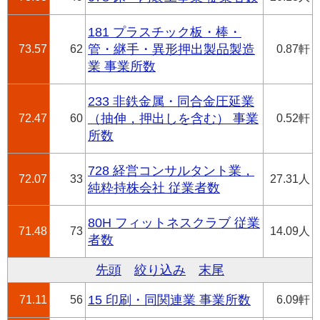
181 プラスチック板・棒・
73.57
62
管・継手・異形押出製品製造
0.87軒
業 事業所数
233 非鉄金属・同合金圧延業
72.47
60
（抽伸，押出しを含む） 事業
0.52軒
所数
728 経営コンサルタント業，
72.07
33
27.31人
純粋持株会社 従業者数
80H フィットネスクラブ 従業
71.48
73
14.09人
者数
先頭
絞り込み
末尾
71.11
56
15 印刷・同関連業 事業所数
6.09軒