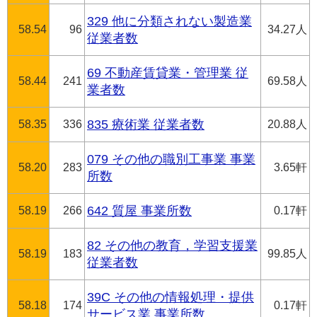
329 他に分類されない製造業
58.54
96
34.27人
従業者数
69 不動産賃貸業・管理業 従
58.44
241
69.58人
業者数
58.35
336
835 療術業 従業者数
20.88人
079 その他の職別工事業 事業
58.20
283
3.65軒
所数
58.19
266
642 質屋 事業所数
0.17軒
82 その他の教育，学習支援業
58.19
183
99.85人
従業者数
39C その他の情報処理・提供
58.18
174
0.17軒
サービス業 事業所数