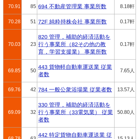
70.91
85
694 不動産管理業 事業所数
8.18軒
70.28
51
72F 純粋持株会社 事業所数
0.17軒
820 管理，補助的経済活動を
70.03
23
行う事業所（82その他の教
0.17軒
育，学習支援業） 事業所数
443 貨物軽自動車運送業 従業
69.85
50
7.65人
者数
69.76
42
784 一般公衆浴場業 従業者数
13.57人
330 管理，補助的経済活動を
69.09
32
行う事業所（33電気業） 従業
50.80人
者数
442 特定貨物自動車運送業 従
68.78
63
15.13人