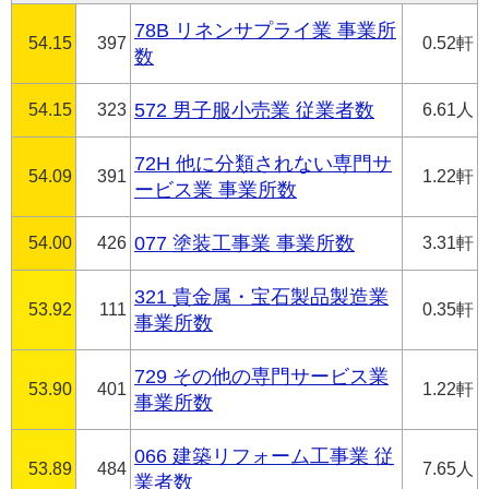
78B リネンサプライ業 事業所
54.15
397
0.52軒
数
54.15
323
572 男子服小売業 従業者数
6.61人
72H 他に分類されない専門サ
54.09
391
1.22軒
ービス業 事業所数
54.00
426
077 塗装工事業 事業所数
3.31軒
321 貴金属・宝石製品製造業
53.92
111
0.35軒
事業所数
729 その他の専門サービス業
53.90
401
1.22軒
事業所数
066 建築リフォーム工事業 従
53.89
484
7.65人
業者数