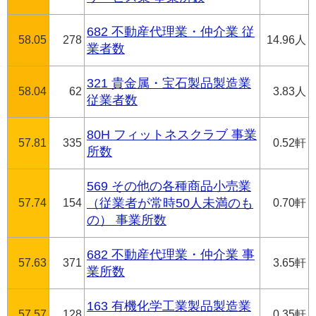
682 不動産代理業・仲介業 従
58.05
278
14.96人
業者数
321 貴金属・宝石製品製造業
58.04
62
3.83人
従業者数
80H フィットネスクラブ 事業
57.81
335
0.52軒
所数
569 その他の各種商品小売業
57.74
154
（従業者が常時50人未満のも
0.70軒
の） 事業所数
682 不動産代理業・仲介業 事
57.63
371
3.65軒
業所数
163 有機化学工業製品製造業
57.57
128
0.35軒