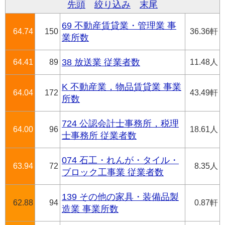
先頭
絞り込み
末尾
69 不動産賃貸業・管理業 事
64.74
150
36.36軒
業所数
64.41
89
38 放送業 従業者数
11.48人
K 不動産業，物品賃貸業 事業
64.04
172
43.49軒
所数
724 公認会計士事務所，税理
64.00
96
18.61人
士事務所 従業者数
074 石工・れんが・タイル・
63.94
72
8.35人
ブロック工事業 従業者数
139 その他の家具・装備品製
62.88
94
0.87軒
造業 事業所数