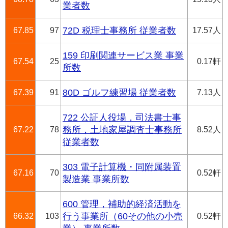
業者数
67.85
97
72D 税理士事務所 従業者数
17.57人
159 印刷関連サービス業 事業
67.54
25
0.17軒
所数
67.39
91
80D ゴルフ練習場 従業者数
7.13人
722 公証人役場，司法書士事
67.22
78
務所，土地家屋調査士事務所
8.52人
従業者数
303 電子計算機・同附属装置
67.16
70
0.52軒
製造業 事業所数
600 管理，補助的経済活動を
66.32
103
行う事業所（60その他の小売
0.52軒