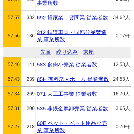
事業所数
57.57
332
692 貸家業，貸間業 従業者数
34.62人
312 鉄道車両・同部分品製造
57.56
136
0.17軒
業 事業所数
先頭
絞り込み
末尾
57.46
141
583 食肉小売業 従業者数
12.53人
57.43
239
85H 有料老人ホーム 従業者数
24.53人
57.34
269
071 大工工事業 従業者数
16.70人
57.31
200
535 非鉄金属卸売業 従業者数
3.65人
60E ペット・ペット用品小売
57.27
218
0.70軒
業 事業所数