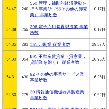
550 管理，補助的経済活動を
54.47
240
行う事業所（55その他の卸売
0.17軒
業） 事業所数
296 電子応用装置製造業 事業
54.39
255
0.17軒
所数
54.35
283
151 印刷業 従業者数
29.57人
691 不動産賃貸業（貸家業，
54.33
354
10.96人
貸間業を除く） 従業者数
92 その他の事業サービス業
54.31
430
6.26軒
事業所数
30 情報通信機械器具製造業
54.30
275
0.52軒
事業所数