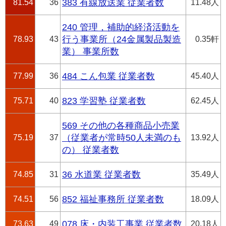
81.54
36
383 有線放送業 従業者数
11.48人
240 管理，補助的経済活動を
78.93
43
行う事業所（24金属製品製造
0.35軒
業） 事業所数
77.99
36
484 こん包業 従業者数
45.40人
75.71
40
823 学習塾 従業者数
62.45人
569 その他の各種商品小売業
75.19
37
（従業者が常時50人未満のも
13.92人
の） 従業者数
74.85
31
36 水道業 従業者数
35.49人
74.51
56
852 福祉事務所 従業者数
18.09人
73.63
49
078 床・内装工事業 従業者数
20.18人