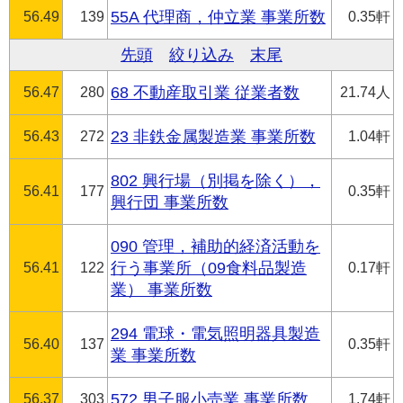
56.49
139
55A 代理商，仲立業 事業所数
0.35軒
先頭
絞り込み
末尾
56.47
280
68 不動産取引業 従業者数
21.74人
56.43
272
23 非鉄金属製造業 事業所数
1.04軒
802 興行場（別掲を除く），
56.41
177
0.35軒
興行団 事業所数
090 管理，補助的経済活動を
56.41
122
行う事業所（09食料品製造
0.17軒
業） 事業所数
294 電球・電気照明器具製造
56.40
137
0.35軒
業 事業所数
56.37
303
572 男子服小売業 事業所数
1.74軒