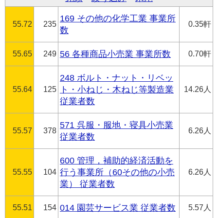
169 その他の化学工業 事業所
55.72
235
0.35軒
数
55.65
249
56 各種商品小売業 事業所数
0.70軒
248 ボルト・ナット・リベッ
55.64
125
ト・小ねじ・木ねじ等製造業
14.26人
従業者数
571 呉服・服地・寝具小売業
55.57
378
6.26人
従業者数
600 管理，補助的経済活動を
55.55
104
行う事業所（60その他の小売
6.26人
業） 従業者数
55.51
154
014 園芸サービス業 従業者数
5.57人