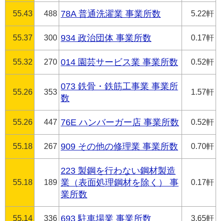
55.43
488
78A 普通洗濯業 事業所数
5.22軒
55.37
300
934 政治団体 事業所数
0.17軒
55.32
270
014 園芸サービス業 事業所数
0.52軒
073 鉄骨・鉄筋工事業 事業所
55.26
353
1.57軒
数
55.26
447
76E ハンバーガー店 事業所数
0.52軒
55.18
267
909 その他の修理業 事業所数
0.70軒
223 製鋼を行わない鋼材製造
55.18
189
業（表面処理鋼材を除く） 事
0.17軒
業所数
55.14
336
693 駐車場業 事業所数
3.65軒