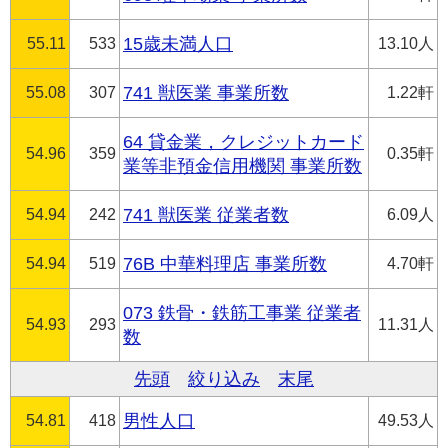
55.11
533
15歳未満人口
13.10人
55.08
307
741 獣医業 事業所数
1.22軒
64 貸金業，クレジットカード
54.96
359
0.35軒
業等非預金信用機関 事業所数
54.94
242
741 獣医業 従業者数
6.09人
54.94
519
76B 中華料理店 事業所数
4.70軒
073 鉄骨・鉄筋工事業 従業者
54.93
293
11.31人
数
先頭
絞り込み
末尾
54.81
418
男性人口
49.53人