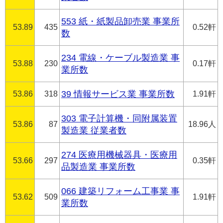
553 紙・紙製品卸売業 事業所
53.89
435
0.52軒
数
234 電線・ケーブル製造業 事
53.88
230
0.17軒
業所数
53.86
318
39 情報サービス業 事業所数
1.91軒
303 電子計算機・同附属装置
53.86
87
18.96人
製造業 従業者数
274 医療用機械器具・医療用
53.66
297
0.35軒
品製造業 事業所数
066 建築リフォーム工事業 事
53.62
509
1.91軒
業所数