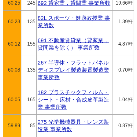
60.25
245
692 貸家業，貸間業 事業所数
19.66軒
82L スポーツ・健康教授業 事
60.23
135
1.39軒
業所数
691 不動産賃貸業（貸家業，
60.12
155
4.87軒
貸間業を除く） 事業所数
267 半導体・フラットパネル
60.08
135
ディスプレイ製造装置製造業
0.70軒
事業所数
182 プラスチックフィルム・
60.05
165
シート・床材・合成皮革製造
1.04軒
業 事業所数
275 光学機械器具・レンズ製
59.89
85
0.87軒
造業 事業所数