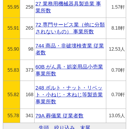
27 業務用機械器具製造業 事
55.95
258
1.57軒
業所数
72 専門サービス業（他に分類
55.91
265
8.18軒
されないもの） 事業所数
744 商品・非破壊検査業 従業
55.90
98
12.53人
者数
60B がん具・娯楽用品小売業
55.83
373
0.70軒
事業所数
248 ボルト・ナット・リベッ
55.82
168
ト・小ねじ・木ねじ等製造業
0.70軒
事業所数
55.78
341
79A 葬儀業 従業者数
13.05人
先頭
絞り込み
末尾