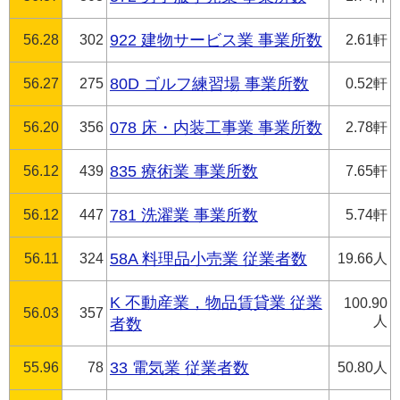
56.28
302
922 建物サービス業 事業所数
2.61軒
56.27
275
80D ゴルフ練習場 事業所数
0.52軒
56.20
356
078 床・内装工事業 事業所数
2.78軒
56.12
439
835 療術業 事業所数
7.65軒
56.12
447
781 洗濯業 事業所数
5.74軒
56.11
324
58A 料理品小売業 従業者数
19.66人
K 不動産業，物品賃貸業 従業
100.90
56.03
357
人
者数
55.96
78
33 電気業 従業者数
50.80人