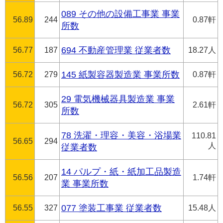
089 その他の設備工事業 事業
56.89
244
0.87軒
所数
56.77
187
694 不動産管理業 従業者数
18.27人
56.72
279
145 紙製容器製造業 事業所数
0.87軒
29 電気機械器具製造業 事業
56.72
305
2.61軒
所数
78 洗濯・理容・美容・浴場業
110.81
56.65
294
人
従業者数
14 パルプ・紙・紙加工品製造
56.56
207
1.74軒
業 事業所数
56.55
327
077 塗装工事業 従業者数
15.48人