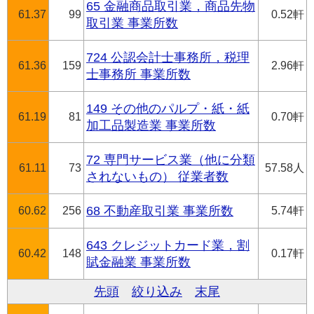
65 金融商品取引業，商品先物
61.37
99
0.52軒
取引業 事業所数
724 公認会計士事務所，税理
61.36
159
2.96軒
士事務所 事業所数
149 その他のパルプ・紙・紙
61.19
81
0.70軒
加工品製造業 事業所数
72 専門サービス業（他に分類
61.11
73
57.58人
されないもの） 従業者数
60.62
256
68 不動産取引業 事業所数
5.74軒
643 クレジットカード業，割
60.42
148
0.17軒
賦金融業 事業所数
先頭
絞り込み
末尾