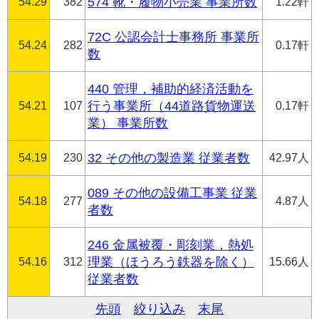
54.29
382
574 靴・履物小売業 事業所数
1.22軒
72C 公認会計士事務所 事業所
54.24
282
0.17軒
数
440 管理，補助的経済活動を
54.21
107
行う事業所（44道路貨物運送
0.17軒
業） 事業所数
54.19
230
32 その他の製造業 従業者数
42.97人
089 その他の設備工事業 従業
54.18
277
4.87人
者数
246 金属被覆・彫刻業，熱処
54.16
312
理業（ほうろう鉄器を除く）
15.66人
従業者数
先頭
絞り込み
末尾