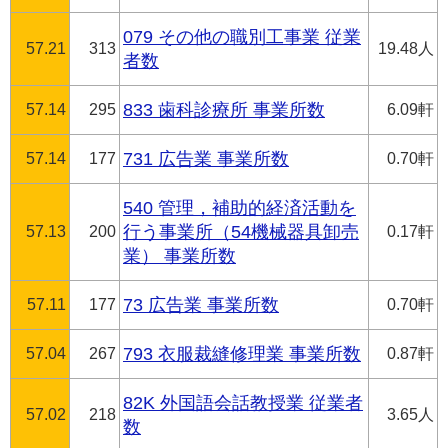
079 その他の職別工事業 従業
57.21
313
19.48人
者数
57.14
295
833 歯科診療所 事業所数
6.09軒
57.14
177
731 広告業 事業所数
0.70軒
540 管理，補助的経済活動を
57.13
200
行う事業所（54機械器具卸売
0.17軒
業） 事業所数
57.11
177
73 広告業 事業所数
0.70軒
57.04
267
793 衣服裁縫修理業 事業所数
0.87軒
82K 外国語会話教授業 従業者
57.02
218
3.65人
数