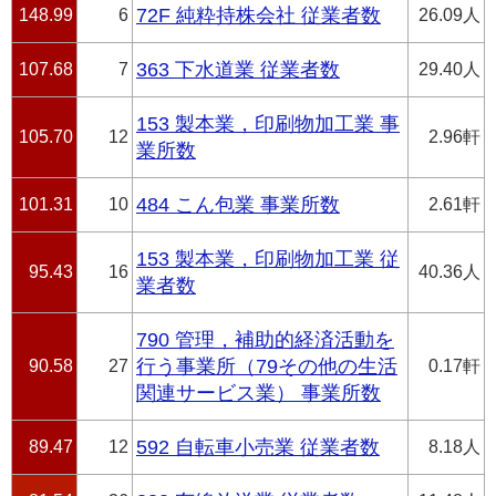
148.99
6
72F 純粋持株会社 従業者数
26.09人
107.68
7
363 下水道業 従業者数
29.40人
153 製本業，印刷物加工業 事
105.70
12
2.96軒
業所数
101.31
10
484 こん包業 事業所数
2.61軒
153 製本業，印刷物加工業 従
95.43
16
40.36人
業者数
790 管理，補助的経済活動を
90.58
27
行う事業所（79その他の生活
0.17軒
関連サービス業） 事業所数
89.47
12
592 自転車小売業 従業者数
8.18人