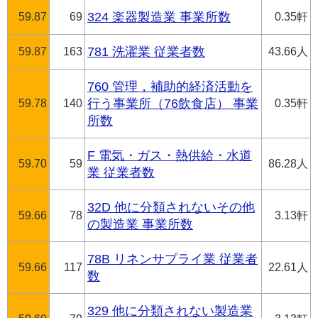
59.87
69
324 楽器製造業 事業所数
0.35軒
59.87
163
781 洗濯業 従業者数
43.66人
760 管理，補助的経済活動を
59.78
140
行う事業所（76飲食店） 事業
0.35軒
所数
F 電気・ガス・熱供給・水道
59.70
59
86.28人
業 従業者数
32D 他に分類されないその他
59.66
78
3.13軒
の製造業 事業所数
78B リネンサプライ業 従業者
59.66
117
22.61人
数
329 他に分類されない製造業