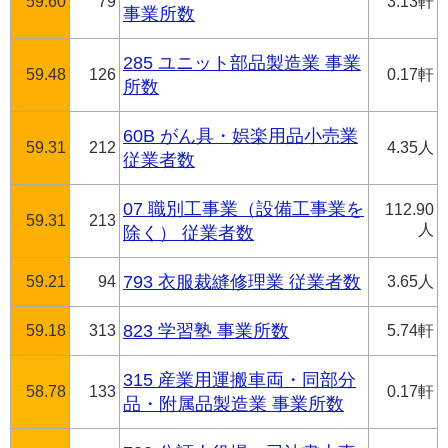
59.60
79
3.13軒
事業所数
285 ユニット部品製造業 事業
59.48
126
0.17軒
所数
60B がん具・娯楽用品小売業
59.31
212
4.35人
従業者数
07 職別工事業（設備工事業を
112.90
59.31
213
人
除く） 従業者数
59.21
94
793 衣服裁縫修理業 従業者数
3.65人
59.18
313
823 学習塾 事業所数
5.74軒
315 産業用運搬車両・同部分
58.78
133
0.17軒
品・附属品製造業 事業所数