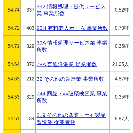
392 情報処理・提供サービス
54.74
337
0.52軒
業 事業所数
54.72
403
85H 有料老人ホーム 事業所数
0.70軒
39A 情報処理サービス業 事業
54.71
329
0.35軒
所数
54.64
370
78A 普通洗濯業 従業者数
21.05人
54.63
212
32 その他の製造業 事業所数
4.87軒
744 商品・非破壊検査業 事業
54.53
329
0.35軒
所数
219 その他の窯業・土石製品
54.51
134
8.87人
製造業 従業者数