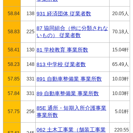
58.84
138
931 経済団体 従業者数
20.05人
87 協同組合（他に分類されな
58.83
225
70.18人
いもの） 従業者数
58.41
130
81 学校教育 事業所数
15.04軒
58.23
148
813 中学校 従業者数
65.49人
57.85
331
891 自動車整備業 事業所数
10.03軒
57.84
331
89 自動車整備業 事業所数
10.03軒
85E 通所・短期入所介護事業
57.75
256
5.01軒
事業所数
062 土木工事業（舗装工事業
220.55