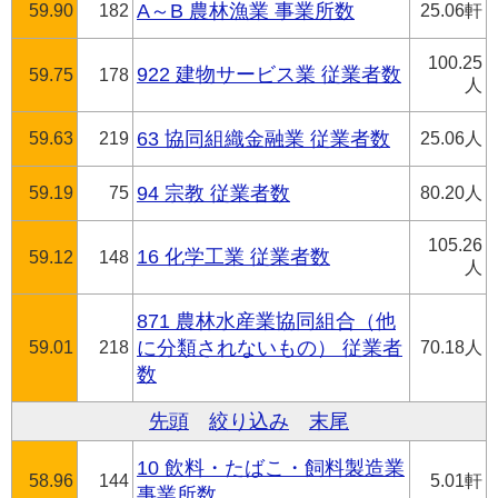
59.90
182
A～B 農林漁業 事業所数
25.06軒
100.25
922 建物サービス業 従業者数
59.75
178
人
59.63
219
63 協同組織金融業 従業者数
25.06人
59.19
75
94 宗教 従業者数
80.20人
105.26
16 化学工業 従業者数
59.12
148
人
871 農林水産業協同組合（他
59.01
218
に分類されないもの） 従業者
70.18人
数
先頭
絞り込み
末尾
10 飲料・たばこ・飼料製造業
58.96
144
5.01軒
事業所数