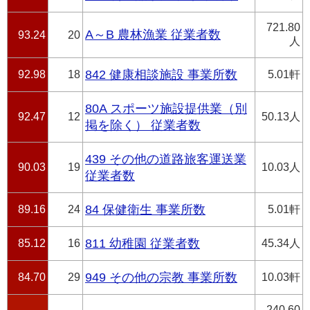
721.80
A～B 農林漁業 従業者数
93.24
20
人
92.98
18
842 健康相談施設 事業所数
5.01軒
80A スポーツ施設提供業（別
92.47
12
50.13人
掲を除く） 従業者数
439 その他の道路旅客運送業
90.03
19
10.03人
従業者数
89.16
24
84 保健衛生 事業所数
5.01軒
85.12
16
811 幼稚園 従業者数
45.34人
84.70
29
949 その他の宗教 事業所数
10.03軒
240.60