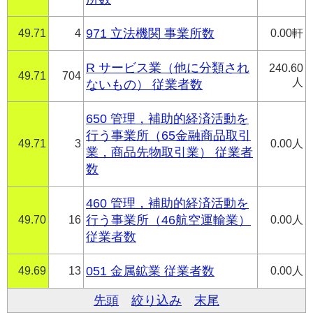
49.71
4
971 立法機関 事業所数
0.00軒
R サービス業（他に分類され
240.60
49.71
704
人
ないもの） 従業者数
650 管理，補助的経済活動を
行う事業所（65金融商品取引
49.71
3
0.00人
業，商品先物取引業） 従業者
数
460 管理，補助的経済活動を
49.70
16
行う事業所（46航空運輸業）
0.00人
従業者数
49.69
13
051 金属鉱業 従業者数
0.00人
先頭
絞り込み
末尾