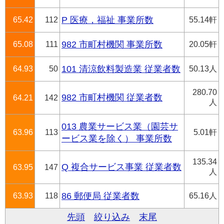
65.42
112
P 医療，福祉 事業所数
55.14軒
65.08
111
982 市町村機関 事業所数
20.05軒
64.93
50
101 清涼飲料製造業 従業者数
50.13人
280.70
982 市町村機関 従業者数
64.21
142
人
013 農業サービス業（園芸サ
63.96
113
5.01軒
ービス業を除く） 事業所数
135.34
Q 複合サービス事業 従業者数
63.95
147
人
63.93
118
86 郵便局 従業者数
65.16人
先頭
絞り込み
末尾