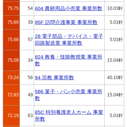
75.75
54
604 農耕用品小売業 事業所数
10.03軒
75.69
39
85F 訪問介護事業 事業所数
5.01軒
28 電子部品・デバイス・電子
75.68
57
5.01軒
回路製造業 事業所数
824 教養・技能教授業 事業所
75.08
34
15.04軒
数
73.24
56
94 宗教 事業所数
40.10軒
586 菓子・パン小売業 事業所
72.83
49
15.04軒
数
85C 特別養護老人ホーム 事業
72.19
63
5.01軒
所数