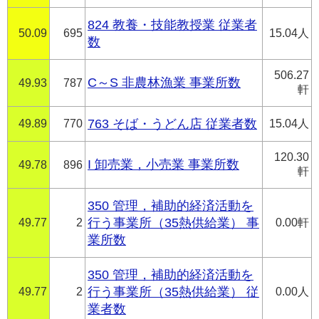
824 教養・技能教授業 従業者
50.09
695
15.04人
数
506.27
C～S 非農林漁業 事業所数
49.93
787
軒
49.89
770
763 そば・うどん店 従業者数
15.04人
120.30
I 卸売業，小売業 事業所数
49.78
896
軒
350 管理，補助的経済活動を
49.77
2
行う事業所（35熱供給業） 事
0.00軒
業所数
350 管理，補助的経済活動を
49.77
2
行う事業所（35熱供給業） 従
0.00人
業者数