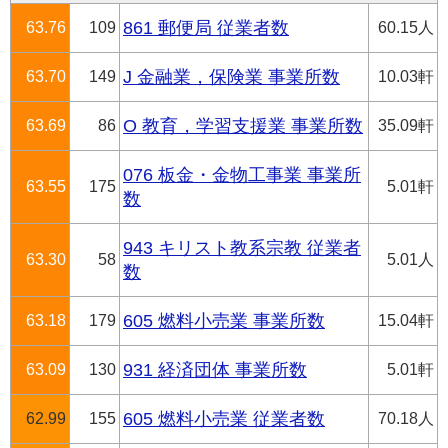
63.76
109
861 郵便局 従業者数
60.15人
63.70
149
J 金融業，保険業 事業所数
10.03軒
63.69
86
O 教育，学習支援業 事業所数
35.09軒
076 板金・金物工事業 事業所
63.55
175
5.01軒
数
943 キリスト教系宗教 従業者
63.30
58
5.01人
数
63.18
179
605 燃料小売業 事業所数
15.04軒
63.09
130
931 経済団体 事業所数
5.01軒
62.99
155
605 燃料小売業 従業者数
70.18人