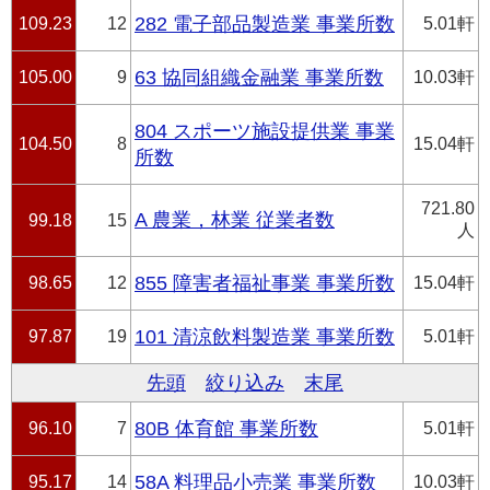
109.23
12
282 電子部品製造業 事業所数
5.01軒
105.00
9
63 協同組織金融業 事業所数
10.03軒
804 スポーツ施設提供業 事業
104.50
8
15.04軒
所数
721.80
A 農業，林業 従業者数
99.18
15
人
98.65
12
855 障害者福祉事業 事業所数
15.04軒
97.87
19
101 清涼飲料製造業 事業所数
5.01軒
先頭
絞り込み
末尾
96.10
7
80B 体育館 事業所数
5.01軒
95.17
14
58A 料理品小売業 事業所数
10.03軒