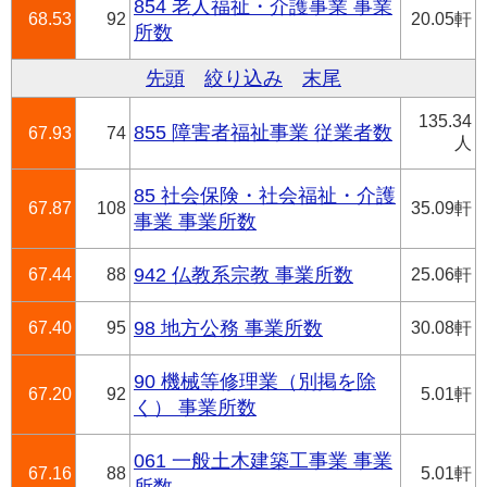
854 老人福祉・介護事業 事業
68.53
92
20.05軒
所数
先頭
絞り込み
末尾
135.34
855 障害者福祉事業 従業者数
67.93
74
人
85 社会保険・社会福祉・介護
67.87
108
35.09軒
事業 事業所数
67.44
88
942 仏教系宗教 事業所数
25.06軒
67.40
95
98 地方公務 事業所数
30.08軒
90 機械等修理業（別掲を除
67.20
92
5.01軒
く） 事業所数
061 一般土木建築工事業 事業
67.16
88
5.01軒