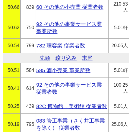
210.53
60 その他の小売業 従業者数
50.66
839
人
92 その他の事業サービス業
50.62
750
5.01軒
事業所数
50.54
799
782 理容業 従業者数
20.05人
先頭
絞り込み
末尾
50.51
584
585 酒小売業 事業所数
5.01軒
92 その他の事業サービス業
100.25
50.41
614
人
従業者数
50.25
439
82C 博物館，美術館 従業者数
5.01人
083 管工事業（さく井工事業
50.19
795
25.06人
を除く） 従業者数