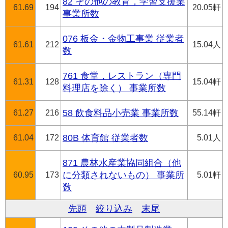
82 その他の教育，学習支援業
61.69
194
20.05軒
事業所数
076 板金・金物工事業 従業者
61.61
212
15.04人
数
761 食堂，レストラン（専門
61.31
128
15.04軒
料理店を除く） 事業所数
61.27
216
58 飲食料品小売業 事業所数
55.14軒
61.04
172
80B 体育館 従業者数
5.01人
871 農林水産業協同組合（他
60.95
173
に分類されないもの） 事業所
5.01軒
数
先頭
絞り込み
末尾