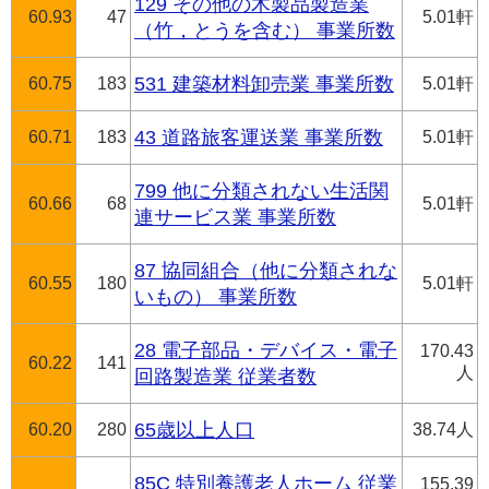
129 その他の木製品製造業
60.93
47
5.01軒
（竹，とうを含む） 事業所数
60.75
183
531 建築材料卸売業 事業所数
5.01軒
60.71
183
43 道路旅客運送業 事業所数
5.01軒
799 他に分類されない生活関
60.66
68
5.01軒
連サービス業 事業所数
87 協同組合（他に分類されな
60.55
180
5.01軒
いもの） 事業所数
28 電子部品・デバイス・電子
170.43
60.22
141
人
回路製造業 従業者数
60.20
280
65歳以上人口
38.74人
85C 特別養護老人ホーム 従業
155.39