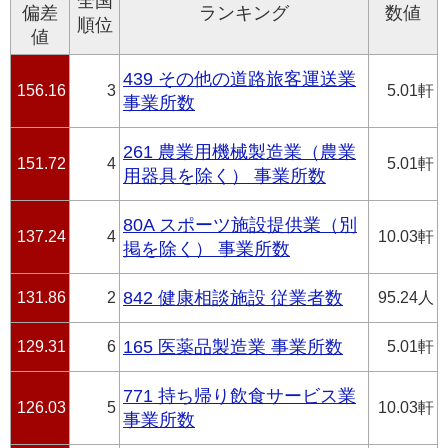
全国
偏差
ランキング
数値
順位
値
439 その他の道路旅客運送業
156.16
3
5.01軒
事業所数
261 農業用機械製造業（農業
151.72
4
5.01軒
用器具を除く） 事業所数
80A スポーツ施設提供業（別
137.24
4
10.03軒
掲を除く） 事業所数
131.86
2
842 健康相談施設 従業者数
95.24人
129.31
6
165 医薬品製造業 事業所数
5.01軒
771 持ち帰り飲食サービス業
126.03
5
10.03軒
事業所数