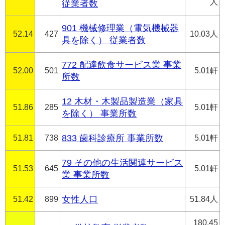
人
従業者数
901 機械修理業（電気機械器
52.14
427
10.03人
具を除く） 従業者数
772 配達飲食サービス業 事業
52.00
501
5.01軒
所数
12 木材・木製品製造業（家具
51.86
285
5.01軒
を除く） 事業所数
51.81
738
833 歯科診療所 事業所数
5.01軒
79 その他の生活関連サービス
51.53
645
5.01軒
業 事業所数
51.42
899
女性人口
51.84人
180.45