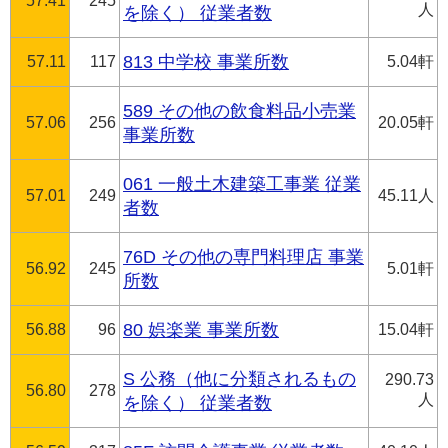
57.41
245
人
を除く） 従業者数
57.11
117
813 中学校 事業所数
5.04軒
589 その他の飲食料品小売業
57.06
256
20.05軒
事業所数
061 一般土木建築工事業 従業
57.01
249
45.11人
者数
76D その他の専門料理店 事業
56.92
245
5.01軒
所数
56.88
96
80 娯楽業 事業所数
15.04軒
S 公務（他に分類されるもの
290.73
56.80
278
人
を除く） 従業者数