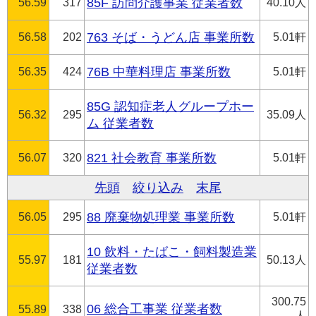
56.59
317
85F 訪問介護事業 従業者数
40.10人
56.58
202
763 そば・うどん店 事業所数
5.01軒
56.35
424
76B 中華料理店 事業所数
5.01軒
85G 認知症老人グループホー
56.32
295
35.09人
ム 従業者数
56.07
320
821 社会教育 事業所数
5.01軒
先頭
絞り込み
末尾
56.05
295
88 廃棄物処理業 事業所数
5.01軒
10 飲料・たばこ・飼料製造業
55.97
181
50.13人
従業者数
300.75
06 総合工事業 従業者数
55.89
338
人