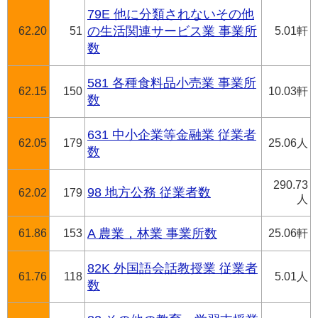
79E 他に分類されないその他
62.20
51
の生活関連サービス業 事業所
5.01軒
数
581 各種食料品小売業 事業所
62.15
150
10.03軒
数
631 中小企業等金融業 従業者
62.05
179
25.06人
数
290.73
98 地方公務 従業者数
62.02
179
人
61.86
153
A 農業，林業 事業所数
25.06軒
82K 外国語会話教授業 従業者
61.76
118
5.01人
数