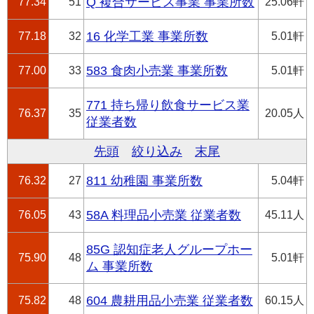
77.34
51
Q 複合サービス事業 事業所数
25.06軒
77.18
32
16 化学工業 事業所数
5.01軒
77.00
33
583 食肉小売業 事業所数
5.01軒
771 持ち帰り飲食サービス業
76.37
35
20.05人
従業者数
先頭
絞り込み
末尾
76.32
27
811 幼稚園 事業所数
5.04軒
76.05
43
58A 料理品小売業 従業者数
45.11人
85G 認知症老人グループホー
75.90
48
5.01軒
ム 事業所数
75.82
48
604 農耕用品小売業 従業者数
60.15人