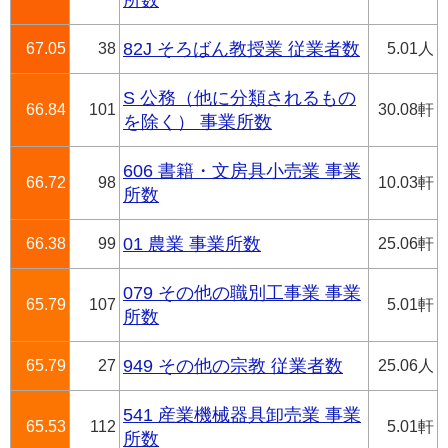
所数
67.05
38
82J そろばん教授業 従業者数
5.01人
S 公務（他に分類されるもの
66.84
101
30.08軒
を除く） 事業所数
606 書籍・文房具小売業 事業
66.72
98
10.03軒
所数
66.38
99
01 農業 事業所数
25.06軒
079 その他の職別工事業 事業
65.79
107
5.01軒
所数
65.79
27
949 その他の宗教 従業者数
25.06人
541 産業機械器具卸売業 事業
65.53
112
5.01軒
所数