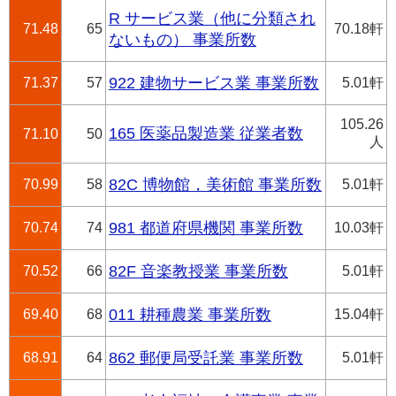
R サービス業（他に分類され
71.48
65
70.18軒
ないもの） 事業所数
71.37
57
922 建物サービス業 事業所数
5.01軒
105.26
165 医薬品製造業 従業者数
71.10
50
人
70.99
58
82C 博物館，美術館 事業所数
5.01軒
70.74
74
981 都道府県機関 事業所数
10.03軒
70.52
66
82F 音楽教授業 事業所数
5.01軒
69.40
68
011 耕種農業 事業所数
15.04軒
68.91
64
862 郵便局受託業 事業所数
5.01軒