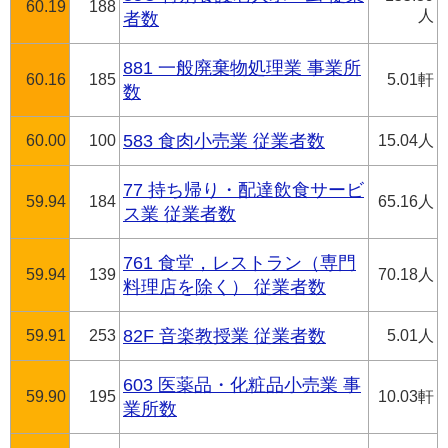
60.19
188
人
者数
881 一般廃棄物処理業 事業所
60.16
185
5.01軒
数
60.00
100
583 食肉小売業 従業者数
15.04人
77 持ち帰り・配達飲食サービ
59.94
184
65.16人
ス業 従業者数
761 食堂，レストラン（専門
59.94
139
70.18人
料理店を除く） 従業者数
59.91
253
82F 音楽教授業 従業者数
5.01人
603 医薬品・化粧品小売業 事
59.90
195
10.03軒
業所数