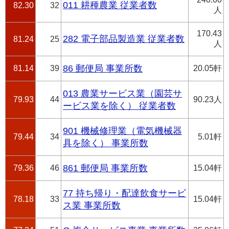
011 耕種農業 従業者数
82.30
32
人
170.43
282 電子部品製造業 従業者数
81.24
25
人
81.14
39
86 郵便局 事業所数
20.05軒
013 農業サービス業（園芸サ
79.93
44
90.23人
ービス業を除く） 従業者数
901 機械修理業（電気機械器
79.44
34
5.01軒
具を除く） 事業所数
79.36
46
861 郵便局 事業所数
15.04軒
77 持ち帰り・配達飲食サービ
78.18
33
15.04軒
ス業 事業所数