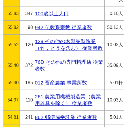
55.83
347
100歳以上人口
0.10人
55.82
98
942 仏教系宗教 従業者数
50.13人
129 その他の木製品製造業
55.52
120
10.03人
（竹，とうを含む） 従業者数
76D その他の専門料理店 従業
55.40
372
35.09人
者数
55.30
185
012 畜産農業 事業所数
5.01軒
261 農業用機械製造業（農業
54.97
110
10.03人
用器具を除く） 従業者数
54.81
241
862 郵便局受託業 従業者数
5.01人