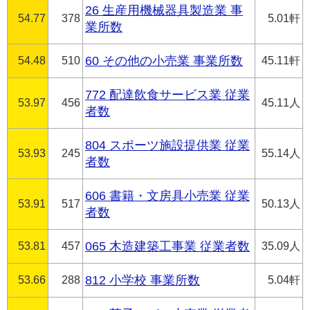
26 生産用機械器具製造業 事
54.77
378
5.01軒
業所数
54.48
510
60 その他の小売業 事業所数
45.11軒
772 配達飲食サービス業 従業
53.97
456
45.11人
者数
804 スポーツ施設提供業 従業
53.93
245
55.14人
者数
606 書籍・文房具小売業 従業
53.91
517
50.13人
者数
53.81
457
065 木造建築工事業 従業者数
35.09人
53.66
288
812 小学校 事業所数
5.04軒