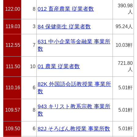
390.98
012 畜産農業 従業者数
122.00
8
人
119.03
3
84 保健衛生 従業者数
95.24人
631 中小企業等金融業 事業所
112.55
7
10.03軒
数
721.80
01 農業 従業者数
111.50
10
人
82K 外国語会話教授業 事業所
110.16
6
5.01軒
数
943 キリスト教系宗教 事業所
109.57
8
5.01軒
数
109.50
6
82J そろばん教授業 事業所数
5.01軒