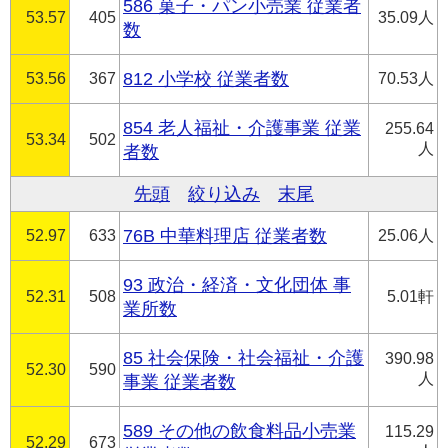
586 菓子・パン小売業 従業者
53.57
405
35.09人
数
53.56
367
812 小学校 従業者数
70.53人
854 老人福祉・介護事業 従業
255.64
53.34
502
人
者数
先頭
絞り込み
末尾
52.97
633
76B 中華料理店 従業者数
25.06人
93 政治・経済・文化団体 事
52.31
508
5.01軒
業所数
85 社会保険・社会福祉・介護
390.98
52.30
590
人
事業 従業者数
589 その他の飲食料品小売業
115.29
52.29
673