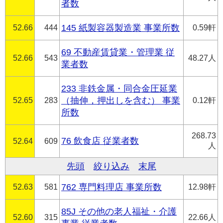
者数
52.66
444
145 紙製容器製造業 事業所数
0.59軒
69 不動産賃貸業・管理業 従
52.66
543
48.27人
業者数
233 非鉄金属・同合金圧延業
52.65
283
（抽伸，押出しを含む） 事業
0.12軒
所数
268.73
76 飲食店 従業者数
52.64
609
人
先頭
絞り込み
末尾
52.63
581
762 専門料理店 事業所数
12.98軒
85J その他の老人福祉・介護
52.60
315
22.66人