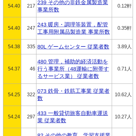
239 その他の非鉄金属製造業
54.40
217
0.12軒
事業所数
243 暖房・調理等装置，配管
54.40
247
0.35軒
工事用附属品製造業 事業所数
54.38
335
80L ゲームセンター 従業者数
3.89人
480 管理，補助的経済活動を
54.37
46
行う事業所（48運輸に附帯す
0.71人
るサービス業） 従業者数
073 鉄骨・鉄筋工事業 従業者
54.25
322
10.62人
数
433 一般貸切旅客自動車運送
54.24
297
10.27人
業 従業者数
82 その他の教育，学習支援業