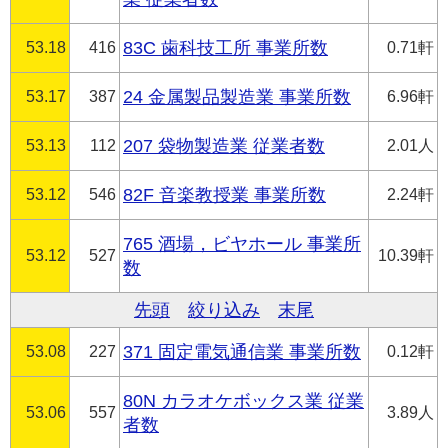
53.18
416
83C 歯科技工所 事業所数
0.71軒
53.17
387
24 金属製品製造業 事業所数
6.96軒
53.13
112
207 袋物製造業 従業者数
2.01人
53.12
546
82F 音楽教授業 事業所数
2.24軒
765 酒場，ビヤホール 事業所
53.12
527
10.39軒
数
先頭
絞り込み
末尾
53.08
227
371 固定電気通信業 事業所数
0.12軒
80N カラオケボックス業 従業
53.06
557
3.89人
者数