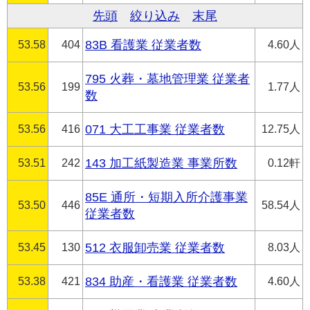
先頭
絞り込み
末尾
53.58
404
83B 看護業 従業者数
4.60人
795 火葬・墓地管理業 従業者
53.56
199
1.77人
数
53.56
416
071 大工工事業 従業者数
12.75人
53.51
242
143 加工紙製造業 事業所数
0.12軒
85E 通所・短期入所介護事業
53.50
446
58.54人
従業者数
53.45
130
512 衣服卸売業 従業者数
8.03人
53.38
421
834 助産・看護業 従業者数
4.60人