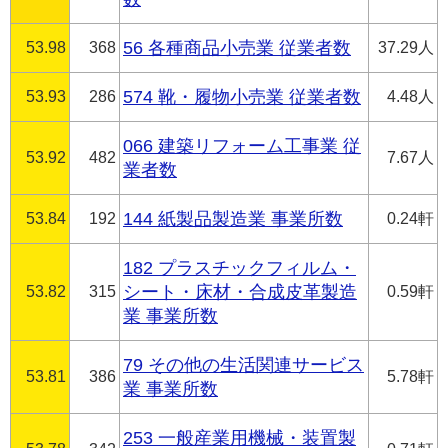
53.98
368
56 各種商品小売業 従業者数
37.29人
53.93
286
574 靴・履物小売業 従業者数
4.48人
066 建築リフォーム工事業 従
53.92
482
7.67人
業者数
53.84
192
144 紙製品製造業 事業所数
0.24軒
182 プラスチックフィルム・
53.82
315
シート・床材・合成皮革製造
0.59軒
業 事業所数
79 その他の生活関連サービス
53.81
386
5.78軒
業 事業所数
253 一般産業用機械・装置製