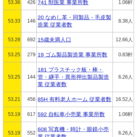
53.36
426
741 獣医業 事業所数
1.06軒
20 なめし革・同製品・毛皮製
53.33
146
8.38人
造業 従業者数
53.28
692
15歳未満人口
12.66人
53.25
279
19 ゴム製品製造業 事業所数
0.83軒
181 プラスチック板・棒・
53.25
144
管・継手・異形押出製品製造
6.26人
業 従業者数
53.21
456
85H 有料老人ホーム 従業者数
16.52人
53.19
617
592 自転車小売業 事業所数
1.06軒
608 写真機・時計・眼鏡小売
53.19
552
6.26人
業 従業者数