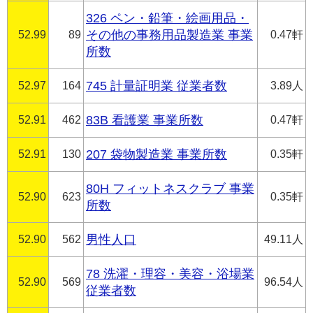
326 ペン・鉛筆・絵画用品・
52.99
89
その他の事務用品製造業 事業
0.47軒
所数
52.97
164
745 計量証明業 従業者数
3.89人
52.91
462
83B 看護業 事業所数
0.47軒
52.91
130
207 袋物製造業 事業所数
0.35軒
80H フィットネスクラブ 事業
52.90
623
0.35軒
所数
52.90
562
男性人口
49.11人
78 洗濯・理容・美容・浴場業
52.90
569
96.54人
従業者数