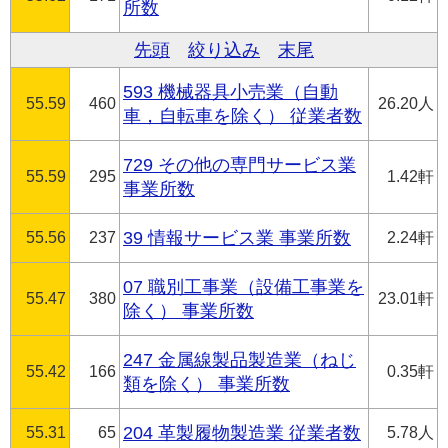
所数
先頭
絞り込み
末尾
593 機械器具小売業（自動
55.59
460
26.20人
車，自転車を除く） 従業者数
729 その他の専門サービス業
55.59
295
1.42軒
事業所数
55.56
237
39 情報サービス業 事業所数
2.24軒
07 職別工事業（設備工事業を
55.47
380
23.01軒
除く） 事業所数
247 金属線製品製造業（ねじ
55.42
166
0.35軒
類を除く） 事業所数
55.31
65
204 革製履物製造業 従業者数
5.78人