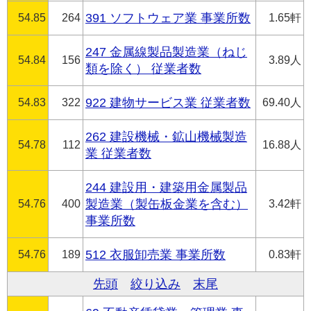
54.85
264
391 ソフトウェア業 事業所数
1.65軒
247 金属線製品製造業（ねじ
54.84
156
3.89人
類を除く） 従業者数
54.83
322
922 建物サービス業 従業者数
69.40人
262 建設機械・鉱山機械製造
54.78
112
16.88人
業 従業者数
244 建設用・建築用金属製品
54.76
400
製造業（製缶板金業を含む）
3.42軒
事業所数
54.76
189
512 衣服卸売業 事業所数
0.83軒
先頭
絞り込み
末尾