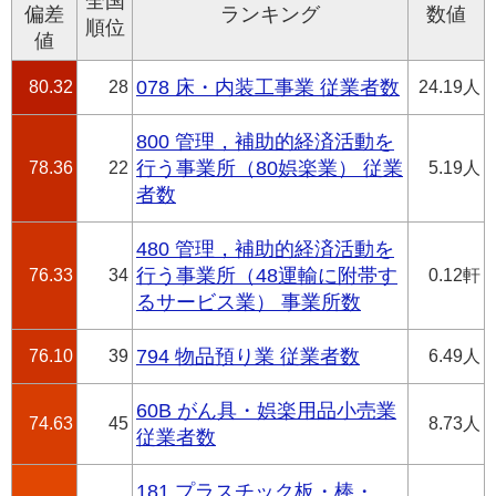
全国
偏差
ランキング
数値
順位
値
80.32
28
078 床・内装工事業 従業者数
24.19人
800 管理，補助的経済活動を
78.36
22
行う事業所（80娯楽業） 従業
5.19人
者数
480 管理，補助的経済活動を
76.33
34
行う事業所（48運輸に附帯す
0.12軒
るサービス業） 事業所数
76.10
39
794 物品預り業 従業者数
6.49人
60B がん具・娯楽用品小売業
74.63
45
8.73人
従業者数
181 プラスチック板・棒・