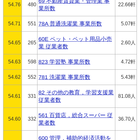
69 不動産賃貸業・管理業 事
54.76
480
22.66軒
業所数
54.71
551
78A 普通洗濯業 事業所数
5.07軒
60E ペット・ペット用品小売
54.65
265
2.60人
業 従業者数
54.63
598
823 学習塾 事業所数
4.72軒
54.62
552
781 洗濯業 事業所数
5.43軒
82 その他の教育，学習支援業
54.61
331
81.08人
従業者数
561 百貨店，総合スーパー 従
54.60
332
36.70人
業者数
600 管理，補助的経済活動を