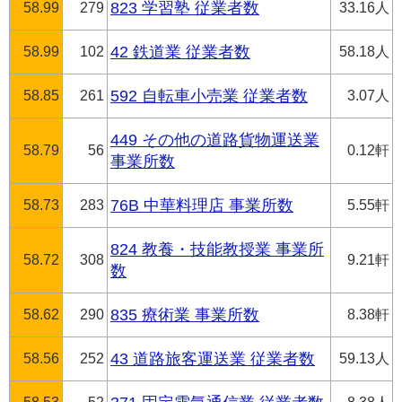
58.99
279
823 学習塾 従業者数
33.16人
58.99
102
42 鉄道業 従業者数
58.18人
58.85
261
592 自転車小売業 従業者数
3.07人
449 その他の道路貨物運送業
58.79
56
0.12軒
事業所数
58.73
283
76B 中華料理店 事業所数
5.55軒
824 教養・技能教授業 事業所
58.72
308
9.21軒
数
58.62
290
835 療術業 事業所数
8.38軒
58.56
252
43 道路旅客運送業 従業者数
59.13人