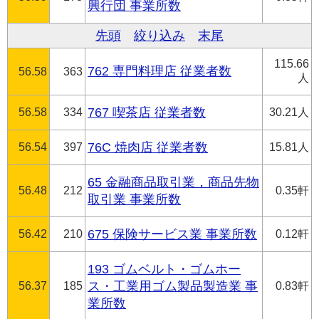
興行団 事業所数
先頭
絞り込み
末尾
115.66
762 専門料理店 従業者数
56.58
363
人
56.58
334
767 喫茶店 従業者数
30.21人
56.54
397
76C 焼肉店 従業者数
15.81人
65 金融商品取引業，商品先物
56.48
212
0.35軒
取引業 事業所数
56.42
210
675 保険サービス業 事業所数
0.12軒
193 ゴムベルト・ゴムホー
56.37
185
ス・工業用ゴム製品製造業 事
0.83軒
業所数