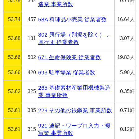
53.78
342
0.71軒
造業 事業所数
53.74
457
58A 料理品小売業 従業者数
16.64人
802 興行場（別掲を除く），
53.68
131
3.07人
興行団 従業者数
53.66
502
671 生命保険業 従業者数
19.83人
53.66
420
693 駐車場業 従業者数
5.90人
265 基礎素材産業用機械製造
53.62
325
0.35軒
業 事業所数
53.61
385
229 その他の鉄鋼業 事業所数
0.71軒
921 速記・ワープロ入力・複
53.61
315
0.12軒
写業 事業所数