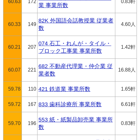
60.63
172
0.83軒
業 事業所数
82K 外国語会話教授業 従業者
60.33
149
4.60人
数
074 石工・れんが・タイル・
60.21
207
1.42軒
ブロック工事業 事業所数
682 不動産代理業・仲介業 従
60.07
221
16.88人
業者数
59.78
110
421 鉄道業 事業所数
1.65軒
59.72
167
833 歯科診療所 事業所数
6.61軒
553 紙・紙製品卸売業 事業所
59.70
196
0.83軒
数