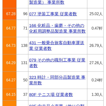
製造業） 事業所数
67.28
96
077 塗装工事業 従業者数
25.02人
166 化粧品・歯磨・その他の
64.77
71
0.47軒
化粧用調整品製造業 事業所数
431 一般乗合旅客自動車運送
64.73
138
26.79人
業 従業者数
079 その他の職別工事業 従業
64.29
131
27.26人
者数
323 時計・同部分品製造業 事
64.27
50
0.24軒
業所数
64.15
37
80F テニス場 従業者数
1.30人