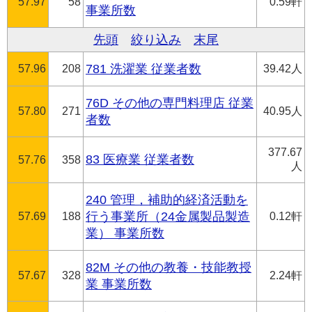
57.97
58
0.59軒
事業所数
先頭
絞り込み
末尾
57.96
208
781 洗濯業 従業者数
39.42人
76D その他の専門料理店 従業
57.80
271
40.95人
者数
377.67
83 医療業 従業者数
57.76
358
人
240 管理，補助的経済活動を
57.69
188
行う事業所（24金属製品製造
0.12軒
業） 事業所数
82M その他の教養・技能教授
57.67
328
2.24軒
業 事業所数