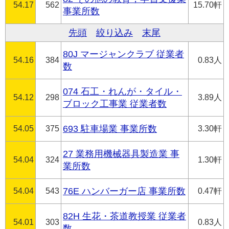
54.17
562
15.70軒
事業所数
先頭
絞り込み
末尾
80J マージャンクラブ 従業者
54.16
384
0.83人
数
074 石工・れんが・タイル・
54.12
298
3.89人
ブロック工事業 従業者数
54.05
375
693 駐車場業 事業所数
3.30軒
27 業務用機械器具製造業 事
54.04
324
1.30軒
業所数
54.04
543
76E ハンバーガー店 事業所数
0.47軒
82H 生花・茶道教授業 従業者
54.01
303
0.83人
数