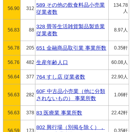
589 その他の飲食料品小売業
134.78
56.90
312
人
従業者数
328 畳等生活雑貨製品製造業
56.83
88
8.97人
従業者数
56.78
205
651 金融商品取引業 事業所数
0.35軒
56.76
482
生産年齢人口
60.08人
56.64
377
764 すし店 従業者数
22.90人
60F 中古品小売業（他に分類
56.63
282
1.06軒
されないもの） 事業所数
56.63
378
83 医療業 事業所数
22.42軒
802 興行場（別掲を除く），
56.59
173
0.35軒