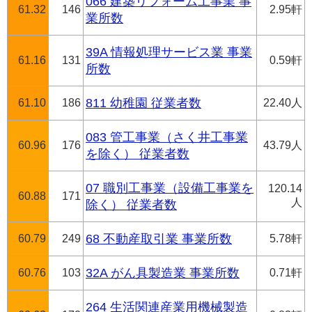
066 建築リフォーム工事業 事
61.32
146
2.95軒
業所数
39A 情報処理サービス業 事業
61.16
131
0.59軒
所数
61.10
186
811 幼稚園 従業者数
22.40人
083 管工事業（さく井工事業
60.96
176
43.79人
を除く） 従業者数
07 職別工事業（設備工事業を
120.14
60.88
171
人
除く） 従業者数
60.79
249
68 不動産取引業 事業所数
5.78軒
60.76
103
32A がん具製造業 事業所数
0.71軒
264 生活関連産業用機械製造