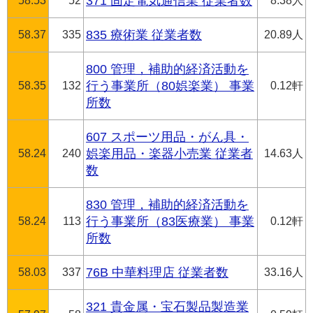
58.53
52
371 固定電気通信業 従業者数
8.38人
58.37
335
835 療術業 従業者数
20.89人
800 管理，補助的経済活動を
58.35
132
行う事業所（80娯楽業） 事業
0.12軒
所数
607 スポーツ用品・がん具・
58.24
240
娯楽用品・楽器小売業 従業者
14.63人
数
830 管理，補助的経済活動を
58.24
113
行う事業所（83医療業） 事業
0.12軒
所数
58.03
337
76B 中華料理店 従業者数
33.16人
321 貴金属・宝石製品製造業