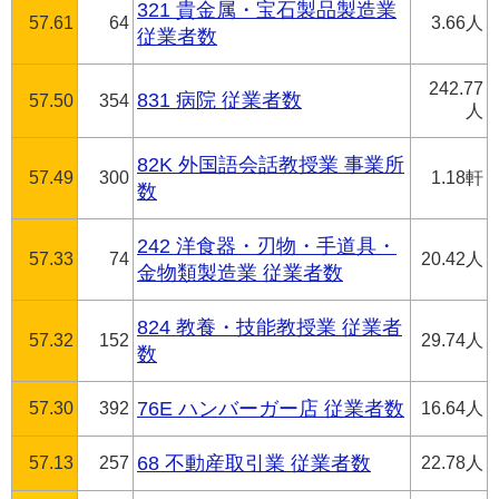
321 貴金属・宝石製品製造業
57.61
64
3.66人
従業者数
242.77
831 病院 従業者数
57.50
354
人
82K 外国語会話教授業 事業所
57.49
300
1.18軒
数
242 洋食器・刃物・手道具・
57.33
74
20.42人
金物類製造業 従業者数
824 教養・技能教授業 従業者
57.32
152
29.74人
数
57.30
392
76E ハンバーガー店 従業者数
16.64人
57.13
257
68 不動産取引業 従業者数
22.78人