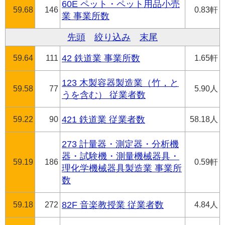
60E ペット・ペット用品小売
59.68
146
0.83軒
業 事業所数
先頭
絞り込み
末尾
59.64
111
42 鉄道業 事業所数
1.65軒
123 木製容器製造業（竹，と
59.58
77
5.90人
うを含む） 従業者数
59.22
90
421 鉄道業 従業者数
58.18人
273 計量器・測定器・分析機
器・試験機・測量機械器具・
59.19
186
0.59軒
理化学機械器具製造業 事業所
数
59.18
272
82F 音楽教授業 従業者数
4.84人