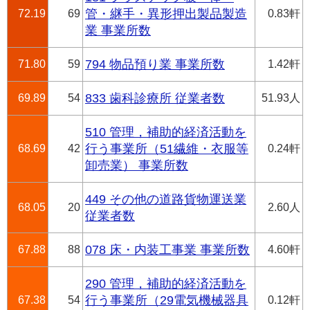
72.19
69
管・継手・異形押出製品製造
0.83軒
業 事業所数
71.80
59
794 物品預り業 事業所数
1.42軒
69.89
54
833 歯科診療所 従業者数
51.93人
510 管理，補助的経済活動を
68.69
42
行う事業所（51繊維・衣服等
0.24軒
卸売業） 事業所数
449 その他の道路貨物運送業
68.05
20
2.60人
従業者数
67.88
88
078 床・内装工事業 事業所数
4.60軒
290 管理，補助的経済活動を
67.38
54
行う事業所（29電気機械器具
0.12軒