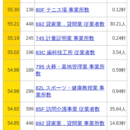
55.30
138
80F テニス場 事業所数
0.12軒
55.21
448
692 貸家業，貸間業 従業者数
30.21人
55.19
245
745 計量証明業 事業所数
0.24軒
55.02
196
83C 歯科技工所 従業者数
3.54人
795 火葬・墓地管理業 事業所
54.98
189
0.59軒
数
82L スポーツ・健康教授業 事
54.98
299
0.94軒
業所数
54.92
399
85F 訪問介護事業 従業者数
35.64人
54.85
446
692 貸家業，貸間業 事業所数
14.63軒