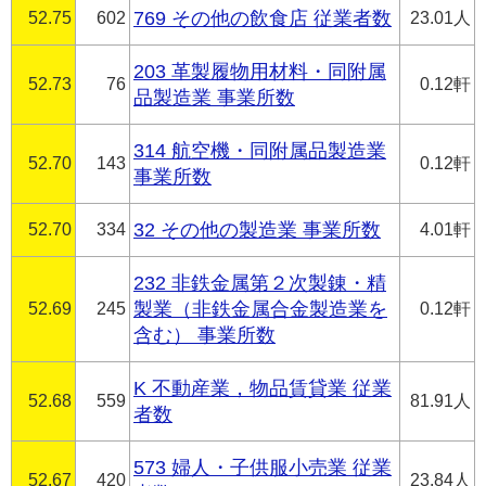
52.75
602
769 その他の飲食店 従業者数
23.01人
203 革製履物用材料・同附属
52.73
76
0.12軒
品製造業 事業所数
314 航空機・同附属品製造業
52.70
143
0.12軒
事業所数
52.70
334
32 その他の製造業 事業所数
4.01軒
232 非鉄金属第２次製錬・精
52.69
245
製業（非鉄金属合金製造業を
0.12軒
含む） 事業所数
K 不動産業，物品賃貸業 従業
52.68
559
81.91人
者数
573 婦人・子供服小売業 従業
52.67
420
23.84人