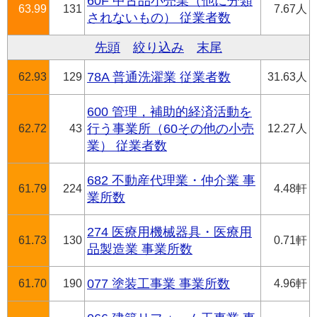
60F 中古品小売業（他に分類
63.99
131
7.67人
されないもの） 従業者数
先頭
絞り込み
末尾
62.93
129
78A 普通洗濯業 従業者数
31.63人
600 管理，補助的経済活動を
62.72
43
行う事業所（60その他の小売
12.27人
業） 従業者数
682 不動産代理業・仲介業 事
61.79
224
4.48軒
業所数
274 医療用機械器具・医療用
61.73
130
0.71軒
品製造業 事業所数
61.70
190
077 塗装工事業 事業所数
4.96軒