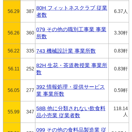
80H フィットネスクラブ 従業
56.29
387
6.37人
者数
079 その他の職別工事業 事業
56.26
360
3.30軒
所数
56.22
335
743 機械設計業 事業所数
0.83軒
82H 生花・茶道教授業 事業所
56.11
252
0.83軒
数
392 情報処理・提供サービス
56.05
277
0.59軒
業 事業所数
58B 他に分類されない飲食料
118.14
55.99
347
人
品小売業 従業者数
099 その他の食料品製造業 従