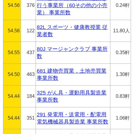
54.56
376
行う事業所（60その他の小売
0.24軒
業） 事業所数
82L スポーツ・健康教授業 従
54.56
122
11.80人
業者数
80J マージャンクラブ 事業所
54.55
437
0.35軒
数
681 建物売買業，土地売買業
54.50
463
1.30軒
事業所数
325 がん具・運動用具製造業
54.44
184
0.83軒
事業所数
291 発電用・送電用・配電用
54.44
351
1.06軒
電気機械器具製造業 事業所数