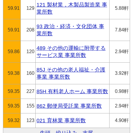
121 製材業，木製品製造業 事
59.91
129
5.88軒
業所数
93 政治・経済・文化団体 事
59.91
208
7.84軒
業所数
489 その他の運輸に附帯する
59.86
120
2.94軒
サービス業 事業所数
85J その他の老人福祉・介護
59.38
160
3.92軒
事業 事業所数
59.35
227
85H 有料老人ホーム 事業所数
0.98軒
59.35
155
862 郵便局受託業 事業所数
2.94軒
59.32
123
021 育林業 事業所数
4.90軒