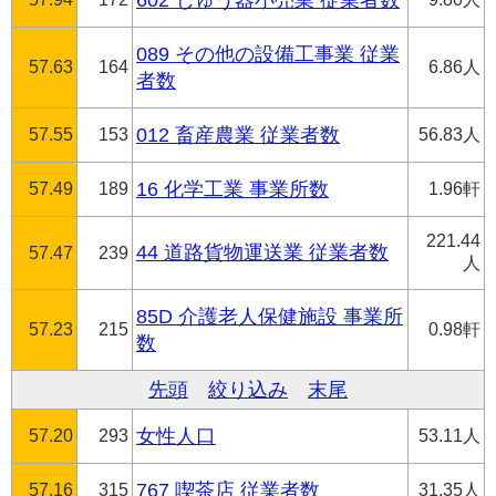
602 じゅう器小売業 従業者数
089 その他の設備工事業 従業
57.63
164
6.86人
者数
57.55
153
012 畜産農業 従業者数
56.83人
57.49
189
16 化学工業 事業所数
1.96軒
221.44
44 道路貨物運送業 従業者数
57.47
239
人
85D 介護老人保健施設 事業所
57.23
215
0.98軒
数
先頭
絞り込み
末尾
57.20
293
女性人口
53.11人
57.16
315
767 喫茶店 従業者数
31.35人