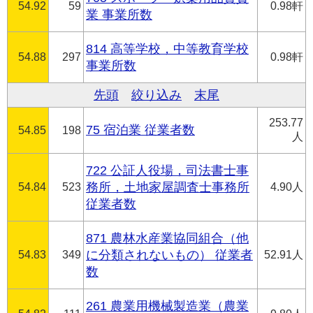
54.92
59
0.98軒
業 事業所数
814 高等学校，中等教育学校
54.88
297
0.98軒
事業所数
先頭
絞り込み
末尾
253.77
75 宿泊業 従業者数
54.85
198
人
722 公証人役場，司法書士事
54.84
523
務所，土地家屋調査士事務所
4.90人
従業者数
871 農林水産業協同組合（他
54.83
349
に分類されないもの） 従業者
52.91人
数
261 農業用機械製造業（農業