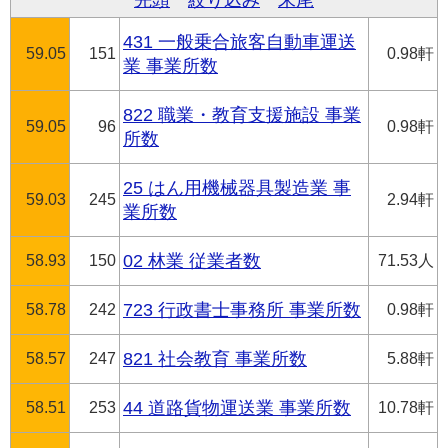
先頭
絞り込み
末尾
431 一般乗合旅客自動車運送
59.05
151
0.98軒
業 事業所数
822 職業・教育支援施設 事業
59.05
96
0.98軒
所数
25 はん用機械器具製造業 事
59.03
245
2.94軒
業所数
58.93
150
02 林業 従業者数
71.53人
58.78
242
723 行政書士事務所 事業所数
0.98軒
58.57
247
821 社会教育 事業所数
5.88軒
58.51
253
44 道路貨物運送業 事業所数
10.78軒