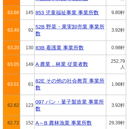
63.66
145
853 児童福祉事業 事業所数
9.80軒
52B 野菜・果実卸売業 事業所
63.49
92
3.92軒
数
63.20
130
83B 看護業 事業所数
0.98軒
252.79
A 農業，林業 従業者数
63.05
149
人
82E その他の社会教育 事業所
63.01
61
1.96軒
数
097 パン・菓子製造業 事業所
62.82
123
3.92軒
数
62.72
152
A～B 農林漁業 事業所数
29.39軒