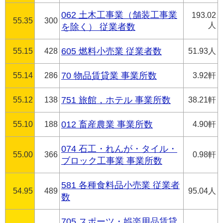
062 土木工事業（舗装工事業
193.02
55.35
300
人
を除く） 従業者数
55.15
428
605 燃料小売業 従業者数
51.93人
55.14
286
70 物品賃貸業 事業所数
3.92軒
55.12
138
751 旅館，ホテル 事業所数
38.21軒
55.10
188
012 畜産農業 事業所数
4.90軒
074 石工・れんが・タイル・
55.00
366
0.98軒
ブロック工事業 事業所数
581 各種食料品小売業 従業者
54.95
489
95.04人
数
705 スポーツ・娯楽用品賃貸