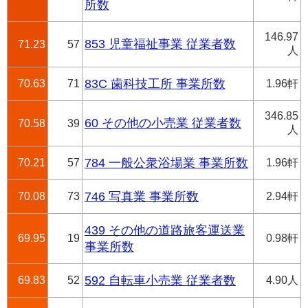
所数
146.97
853 児童福祉事業 従業者数
71.23
57
人
70.63
71
83C 歯科技工所 事業所数
1.96軒
346.85
60 その他の小売業 従業者数
70.58
39
人
70.21
57
784 一般公衆浴場業 事業所数
1.96軒
70.08
73
746 写真業 事業所数
2.94軒
439 その他の道路旅客運送業
69.95
19
0.98軒
事業所数
69.83
52
592 自転車小売業 従業者数
4.90人