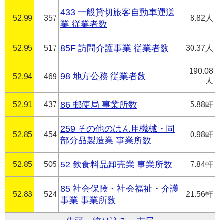
433 一般貸切旅客自動車運送
52.99
357
8.82人
業 従業者数
52.95
517
85F 訪問介護事業 従業者数
30.37人
190.08
98 地方公務 従業者数
52.94
469
人
52.91
437
86 郵便局 事業所数
5.88軒
259 その他のはん用機械・同
52.85
454
0.98軒
部分品製造業 事業所数
52.85
505
52 飲食料品卸売業 事業所数
7.84軒
85 社会保険・社会福祉・介護
52.83
524
21.56軒
事業 事業所数