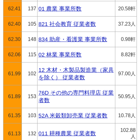
62.41
137
01 農業 事業所数
20.58軒
62.40
105
821 社会教育 従業者数
37.23人
62.30
148
834 助産・看護業 事業所数
0.98軒
62.06
115
02 林業 事業所数
8.82軒
12 木材・木製品製造業（家具
61.99
102
97.00人
を除く） 従業者数
76D その他の専門料理店 従業
61.89
153
50.95人
者数
61.35
103
52A 米穀類卸売業 従業者数
10.78人
102.88
011 耕種農業 従業者数
61.13
132
人