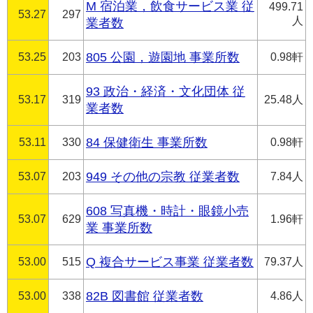
M 宿泊業，飲食サービス業 従
499.71
53.27
297
人
業者数
53.25
203
805 公園，遊園地 事業所数
0.98軒
93 政治・経済・文化団体 従
53.17
319
25.48人
業者数
53.11
330
84 保健衛生 事業所数
0.98軒
53.07
203
949 その他の宗教 従業者数
7.84人
608 写真機・時計・眼鏡小売
53.07
629
1.96軒
業 事業所数
53.00
515
Q 複合サービス事業 従業者数
79.37人
53.00
338
82B 図書館 従業者数
4.86人