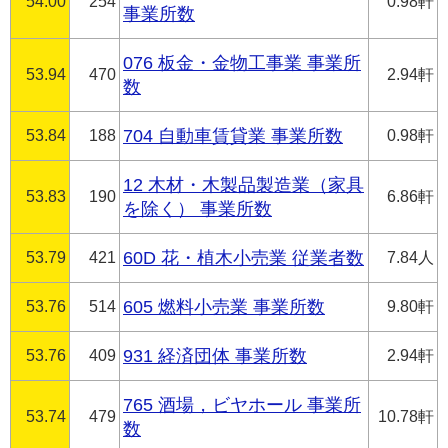
54.00
254
0.98軒
事業所数
076 板金・金物工事業 事業所
53.94
470
2.94軒
数
53.84
188
704 自動車賃貸業 事業所数
0.98軒
12 木材・木製品製造業（家具
53.83
190
6.86軒
を除く） 事業所数
53.79
421
60D 花・植木小売業 従業者数
7.84人
53.76
514
605 燃料小売業 事業所数
9.80軒
53.76
409
931 経済団体 事業所数
2.94軒
765 酒場，ビヤホール 事業所
53.74
479
10.78軒
数