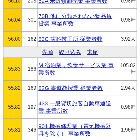
56.10
203
52A 米穀類卸売業 事業所数
0.98軒
70B 他に分類されない物品賃
56.04
301
0.98軒
貸業 事業所数
56.00
162
83C 歯科技工所 従業者数
3.92人
先頭
絞り込み
末尾
M 宿泊業，飲食サービス業 事
105.82
55.83
186
軒
業所数
55.82
169
82G 書道教授業 従業者数
2.94人
433 一般貸切旅客自動車運送
55.82
197
0.98軒
業 事業所数
901 機械修理業（電気機械器
55.81
346
1.96軒
具を除く） 事業所数