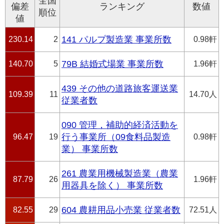
全国
偏差
ランキング
数値
順位
値
230.14
2
141 パルプ製造業 事業所数
0.98軒
140.70
5
79B 結婚式場業 事業所数
1.96軒
439 その他の道路旅客運送業
109.39
11
14.70人
従業者数
090 管理，補助的経済活動を
96.47
19
行う事業所（09食料品製造
0.98軒
業） 事業所数
261 農業用機械製造業（農業
87.79
26
1.96軒
用器具を除く） 事業所数
82.55
29
604 農耕用品小売業 従業者数
72.51人