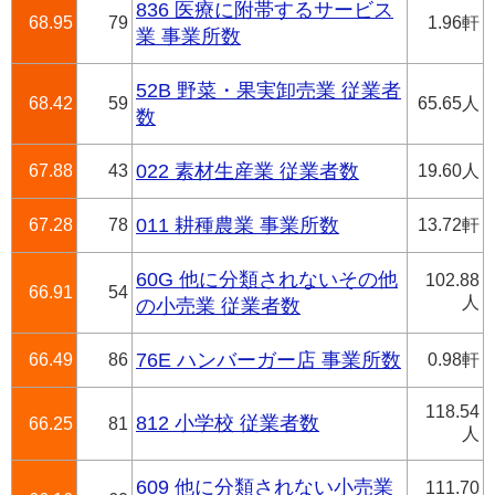
836 医療に附帯するサービス
68.95
79
1.96軒
業 事業所数
52B 野菜・果実卸売業 従業者
68.42
59
65.65人
数
67.88
43
022 素材生産業 従業者数
19.60人
67.28
78
011 耕種農業 事業所数
13.72軒
60G 他に分類されないその他
102.88
66.91
54
人
の小売業 従業者数
66.49
86
76E ハンバーガー店 事業所数
0.98軒
118.54
812 小学校 従業者数
66.25
81
人
609 他に分類されない小売業
111.70