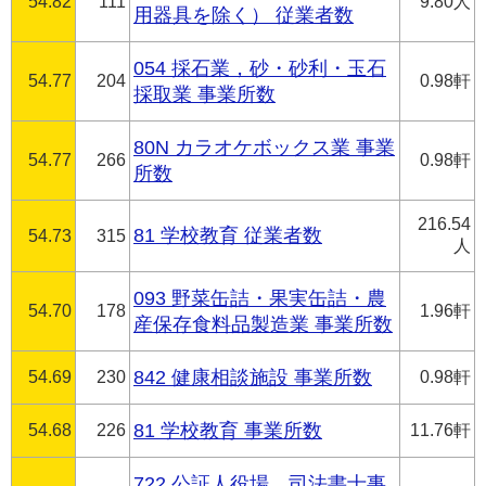
54.82
111
9.80人
用器具を除く） 従業者数
054 採石業，砂・砂利・玉石
54.77
204
0.98軒
採取業 事業所数
80N カラオケボックス業 事業
54.77
266
0.98軒
所数
216.54
81 学校教育 従業者数
54.73
315
人
093 野菜缶詰・果実缶詰・農
54.70
178
1.96軒
産保存食料品製造業 事業所数
54.69
230
842 健康相談施設 事業所数
0.98軒
54.68
226
81 学校教育 事業所数
11.76軒
722 公証人役場，司法書士事