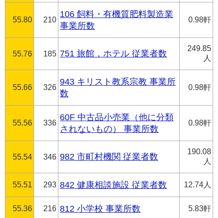
106 飼料・有機質肥料製造業
55.80
210
0.98軒
事業所数
249.85
751 旅館，ホテル 従業者数
55.76
185
人
943 キリスト教系宗教 事業所
55.66
326
0.98軒
数
60F 中古品小売業（他に分類
55.56
336
0.98軒
されないもの） 事業所数
190.08
982 市町村機関 従業者数
55.54
346
人
55.51
293
842 健康相談施設 従業者数
12.74人
55.36
216
812 小学校 事業所数
5.83軒