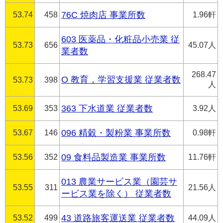
53.74
458
76C 焼肉店 事業所数
1.96軒
603 医薬品・化粧品小売業 従
53.73
656
45.07人
業者数
268.47
O 教育，学習支援業 従業者数
53.73
398
人
53.69
353
363 下水道業 従業者数
3.92人
53.67
146
096 精穀・製粉業 事業所数
0.98軒
53.56
352
09 食料品製造業 事業所数
11.76軒
013 農業サービス業（園芸サ
53.55
311
21.56人
ービス業を除く） 従業者数
53.52
499
43 道路旅客運送業 従業者数
44.09人