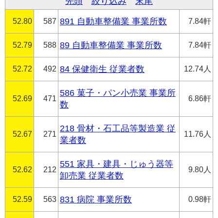
先頭
絞り込み
末尾
52.80
587
891 自動車整備業 事業所数
7.84軒
52.79
588
89 自動車整備業 事業所数
7.84軒
52.72
492
84 保健衛生 従業者数
12.74人
586 菓子・パン小売業 事業所
52.69
471
6.86軒
数
218 骨材・石工品等製造業 従
52.67
271
11.76人
業者数
551 家具・建具・じゅう器等
52.62
212
9.80人
卸売業 従業者数
52.59
563
831 病院 事業所数
0.98軒