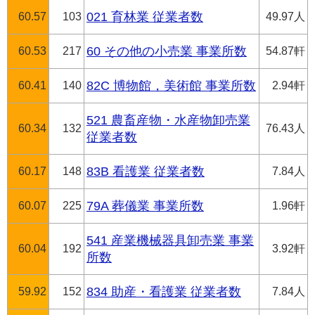
60.57
103
021 育林業 従業者数
49.97人
60.53
217
60 その他の小売業 事業所数
54.87軒
60.41
140
82C 博物館，美術館 事業所数
2.94軒
521 農畜産物・水産物卸売業
60.34
132
76.43人
従業者数
60.17
148
83B 看護業 従業者数
7.84人
60.07
225
79A 葬儀業 事業所数
1.96軒
541 産業機械器具卸売業 事業
60.04
192
3.92軒
所数
59.92
152
834 助産・看護業 従業者数
7.84人