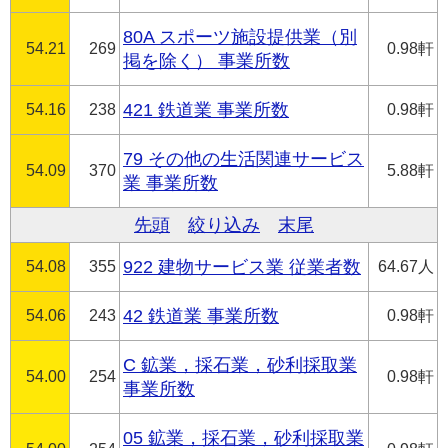
80A スポーツ施設提供業（別
54.21
269
0.98軒
掲を除く） 事業所数
54.16
238
421 鉄道業 事業所数
0.98軒
79 その他の生活関連サービス
54.09
370
5.88軒
業 事業所数
先頭
絞り込み
末尾
54.08
355
922 建物サービス業 従業者数
64.67人
54.06
243
42 鉄道業 事業所数
0.98軒
C 鉱業，採石業，砂利採取業
54.00
254
0.98軒
事業所数
05 鉱業，採石業，砂利採取業