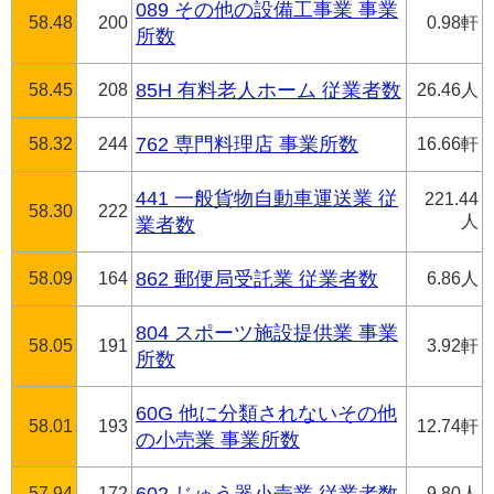
089 その他の設備工事業 事業
58.48
200
0.98軒
所数
58.45
208
85H 有料老人ホーム 従業者数
26.46人
58.32
244
762 専門料理店 事業所数
16.66軒
441 一般貨物自動車運送業 従
221.44
58.30
222
人
業者数
58.09
164
862 郵便局受託業 従業者数
6.86人
804 スポーツ施設提供業 事業
58.05
191
3.92軒
所数
60G 他に分類されないその他
58.01
193
12.74軒
の小売業 事業所数
57.94
172
9.80人