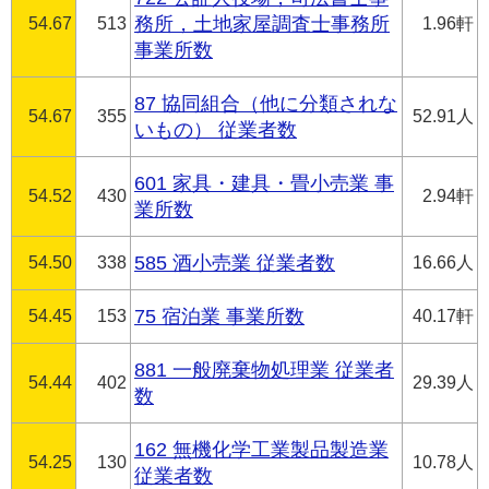
54.67
513
務所，土地家屋調査士事務所
1.96軒
事業所数
87 協同組合（他に分類されな
54.67
355
52.91人
いもの） 従業者数
601 家具・建具・畳小売業 事
54.52
430
2.94軒
業所数
54.50
338
585 酒小売業 従業者数
16.66人
54.45
153
75 宿泊業 事業所数
40.17軒
881 一般廃棄物処理業 従業者
54.44
402
29.39人
数
162 無機化学工業製品製造業
54.25
130
10.78人
従業者数