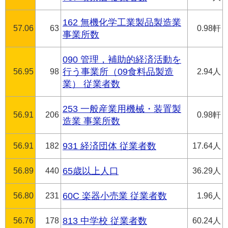
162 無機化学工業製品製造業
57.06
63
0.98軒
事業所数
090 管理，補助的経済活動を
56.95
98
行う事業所（09食料品製造
2.94人
業） 従業者数
253 一般産業用機械・装置製
56.91
206
0.98軒
造業 事業所数
56.91
182
931 経済団体 従業者数
17.64人
56.89
440
65歳以上人口
36.29人
56.80
231
60C 楽器小売業 従業者数
1.96人
56.76
178
813 中学校 従業者数
60.24人