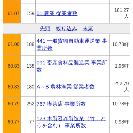
181.27
01 農業 従業者数
61.07
159
人
先頭
絞り込み
末尾
441 一般貨物自動車運送業 事
61.00
188
10.78軒
業所数
091 畜産食料品製造業 事業所
60.83
138
1.96軒
数
252.79
A～B 農林漁業 従業者数
60.83
180
人
60.79
252
767 喫茶店 事業所数
10.78軒
123 木製容器製造業（竹，と
60.77
77
0.98軒
うを含む） 事業所数