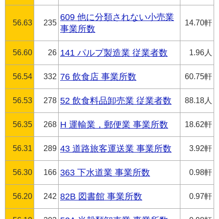
609 他に分類されない小売業
56.63
235
14.70軒
事業所数
56.60
26
141 パルプ製造業 従業者数
1.96人
56.54
332
76 飲食店 事業所数
60.75軒
56.53
278
52 飲食料品卸売業 従業者数
88.18人
56.35
268
H 運輸業，郵便業 事業所数
18.62軒
56.31
289
43 道路旅客運送業 事業所数
3.92軒
56.30
166
363 下水道業 事業所数
0.98軒
56.20
242
82B 図書館 事業所数
0.97軒