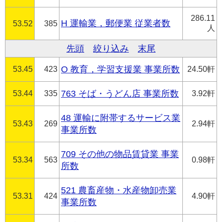
286.11
H 運輸業，郵便業 従業者数
53.52
385
人
先頭
絞り込み
末尾
53.45
423
O 教育，学習支援業 事業所数
24.50軒
53.44
335
763 そば・うどん店 事業所数
3.92軒
48 運輸に附帯するサービス業
53.43
269
2.94軒
事業所数
709 その他の物品賃貸業 事業
53.34
563
0.98軒
所数
521 農畜産物・水産物卸売業
53.31
424
4.90軒
事業所数