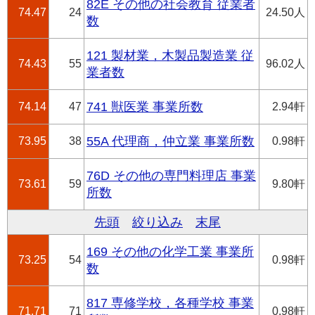
82E その他の社会教育 従業者
74.47
24
24.50人
数
121 製材業，木製品製造業 従
74.43
55
96.02人
業者数
74.14
47
741 獣医業 事業所数
2.94軒
73.95
38
55A 代理商，仲立業 事業所数
0.98軒
76D その他の専門料理店 事業
73.61
59
9.80軒
所数
先頭
絞り込み
末尾
169 その他の化学工業 事業所
73.25
54
0.98軒
数
817 専修学校，各種学校 事業
71.71
71
0.98軒