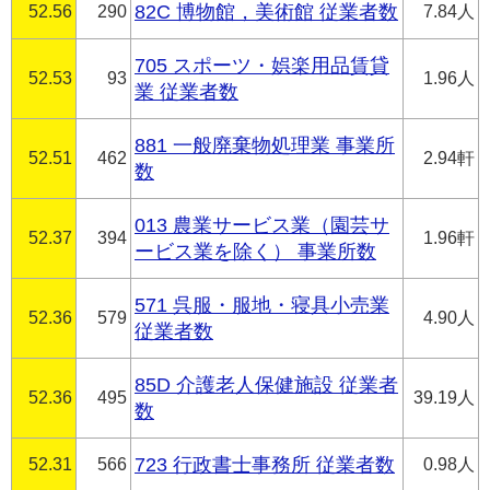
52.56
290
82C 博物館，美術館 従業者数
7.84人
705 スポーツ・娯楽用品賃貸
52.53
93
1.96人
業 従業者数
881 一般廃棄物処理業 事業所
52.51
462
2.94軒
数
013 農業サービス業（園芸サ
52.37
394
1.96軒
ービス業を除く） 事業所数
571 呉服・服地・寝具小売業
52.36
579
4.90人
従業者数
85D 介護老人保健施設 従業者
52.36
495
39.19人
数
52.31
566
723 行政書士事務所 従業者数
0.98人