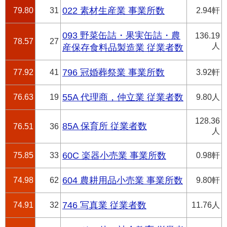
79.80
31
022 素材生産業 事業所数
2.94軒
093 野菜缶詰・果実缶詰・農
136.19
78.57
27
人
産保存食料品製造業 従業者数
77.92
41
796 冠婚葬祭業 事業所数
3.92軒
76.63
19
55A 代理商，仲立業 従業者数
9.80人
128.36
85A 保育所 従業者数
76.51
36
人
75.85
33
60C 楽器小売業 事業所数
0.98軒
74.98
62
604 農耕用品小売業 事業所数
9.80軒
74.91
32
746 写真業 従業者数
11.76人