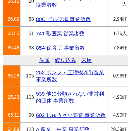
66.16
60
人
従業者数
66.09
58
80C ゴルフ場 事業所数
2.94軒
65.55
51
741 獣医業 従業者数
11.76人
65.46
98
85A 保育所 事業所数
7.84軒
先頭
絞り込み
末尾
252 ポンプ・圧縮機器製造業
65.26
105
0.98軒
事業所数
939 他に分類されない非営利
65.23
103
4.90軒
的団体 事業所数
65.11
90
602 じゅう器小売業 事業所数
4.90軒
64.99
123
A 農業，林業 事業所数
29.39軒