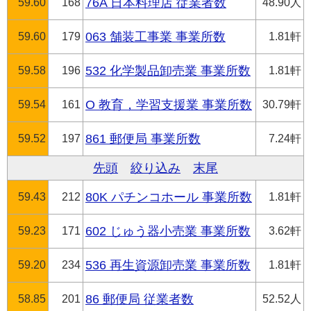
59.60
168
76A 日本料理店 従業者数
48.90人
59.60
179
063 舗装工事業 事業所数
1.81軒
59.58
196
532 化学製品卸売業 事業所数
1.81軒
59.54
161
O 教育，学習支援業 事業所数
30.79軒
59.52
197
861 郵便局 事業所数
7.24軒
先頭
絞り込み
末尾
59.43
212
80K パチンコホール 事業所数
1.81軒
59.23
171
602 じゅう器小売業 事業所数
3.62軒
59.20
234
536 再生資源卸売業 事業所数
1.81軒
58.85
201
86 郵便局 従業者数
52.52人