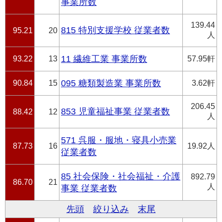
事業所数
139.44
815 特別支援学校 従業者数
95.21
20
人
93.22
13
11 繊維工業 事業所数
57.95軒
90.84
15
095 糖類製造業 事業所数
3.62軒
206.45
853 児童福祉事業 従業者数
88.42
12
人
571 呉服・服地・寝具小売業
87.73
16
19.92人
従業者数
85 社会保険・社会福祉・介護
892.79
86.70
21
人
事業 従業者数
先頭
絞り込み
末尾