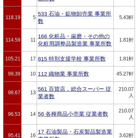
533 石油・鉱物卸売業 事業所
118.19
5
5.43軒
数
166 化粧品・歯磨・その他の
114.59
11
1.81軒
化粧用調整品製造業 事業所数
105.21
17
815 特別支援学校 事業所数
1.81軒
99.39
10
112 織物業 事業所数
45.27軒
561 百貨店，総合スーパー 従
210.07
98.67
13
人
業者数
210.07
56 各種商品小売業 従業者数
96.53
14
人
17 石油製品・石炭製品製造業
95.41
16
3.62軒