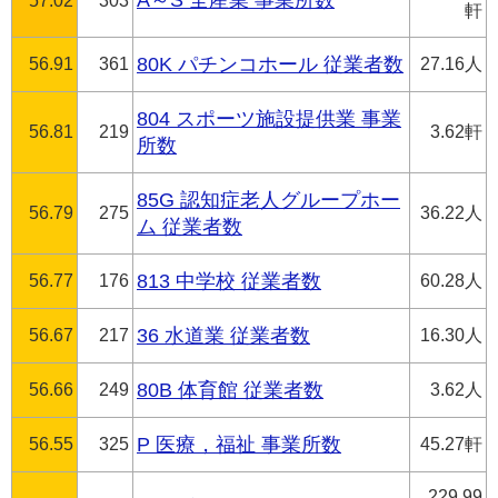
A～S 全産業 事業所数
57.02
303
軒
56.91
361
80K パチンコホール 従業者数
27.16人
804 スポーツ施設提供業 事業
56.81
219
3.62軒
所数
85G 認知症老人グループホー
56.79
275
36.22人
ム 従業者数
56.77
176
813 中学校 従業者数
60.28人
56.67
217
36 水道業 従業者数
16.30人
56.66
249
80B 体育館 従業者数
3.62人
56.55
325
P 医療，福祉 事業所数
45.27軒
229.99