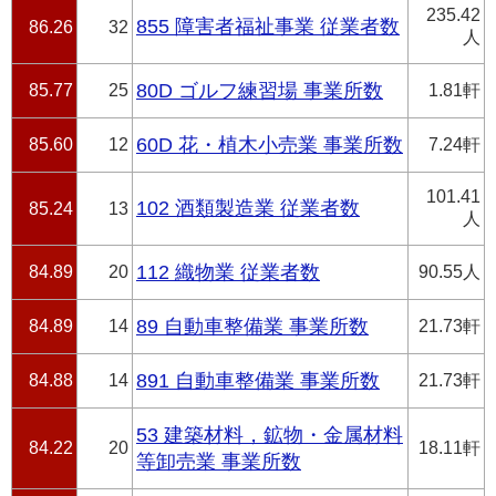
235.42
855 障害者福祉事業 従業者数
86.26
32
人
85.77
25
80D ゴルフ練習場 事業所数
1.81軒
85.60
12
60D 花・植木小売業 事業所数
7.24軒
101.41
102 酒類製造業 従業者数
85.24
13
人
84.89
20
112 織物業 従業者数
90.55人
84.89
14
89 自動車整備業 事業所数
21.73軒
84.88
14
891 自動車整備業 事業所数
21.73軒
53 建築材料，鉱物・金属材料
84.22
20
18.11軒
等卸売業 事業所数