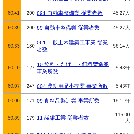
60.41
200
891 自動車整備業 従業者数
45.27人
60.39
200
89 自動車整備業 従業者数
45.27人
061 一般土木建築工事業 従業
60.33
180
56.14人
者数
10 飲料・たばこ・飼料製造業
60.10
127
5.43軒
事業所数
60.07
247
604 農耕用品小売業 事業所数
5.43軒
60.00
171
09 食料品製造業 事業所数
18.11軒
115.90
11 繊維工業 従業者数
59.89
179
人