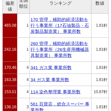
全国
偏差
ランキング
数値
順位
値
170 管理，補助的経済活動を
465.08
1
行う事業所（17石油製品・石
1.81軒
炭製品製造業） 事業所数
260 管理，補助的経済活動を
242.16
1
行う事業所（26生産用機械器
1.81軒
具製造業） 事業所数
170.46
4
341 ガス業 事業所数
1.81軒
163.38
4
34 ガス業 事業所数
1.81軒
153.01
4
114 染色整理業 事業所数
10.87軒
561 百貨店，総合スーパー 事
136.16
3
1.81軒
業所数