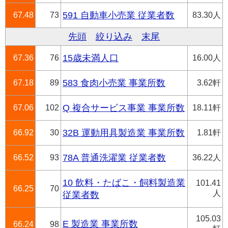
67.48
73
591 自動車小売業 従業者数
83.30人
先頭
絞り込み
末尾
67.36
76
15歳未満人口
16.00人
67.18
89
583 食肉小売業 事業所数
3.62軒
67.06
102
Q 複合サービス事業 事業所数
18.11軒
66.92
30
32B 運動用具製造業 事業所数
1.81軒
66.52
93
78A 普通洗濯業 従業者数
36.22人
10 飲料・たばこ・飼料製造業
101.41
66.25
70
人
従業者数
105.03
E 製造業 事業所数
66.24
98