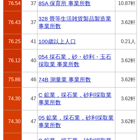
76.54
37
85A 保育所 事業所数
10.87軒
328 畳等生活雑貨製品製造業
76.43
37
3.62軒
事業所数
76.25
41
100歳以上人口
0.21人
054 採石業，砂・砂利・玉石
76.12
40
3.62軒
採取業 事業所数
75.86
46
74B 測量業 事業所数
3.62軒
C 鉱業，採石業，砂利採取業
74.30
47
3.62軒
事業所数
05 鉱業，採石業，砂利採取業
74.30
47
3.62軒
事業所数