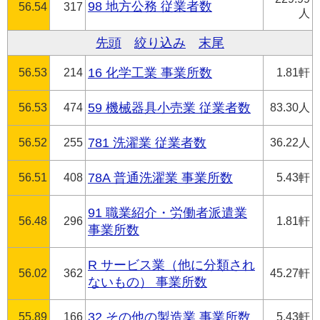
98 地方公務 従業者数
56.54
317
人
先頭
絞り込み
末尾
56.53
214
16 化学工業 事業所数
1.81軒
56.53
474
59 機械器具小売業 従業者数
83.30人
56.52
255
781 洗濯業 従業者数
36.22人
56.51
408
78A 普通洗濯業 事業所数
5.43軒
91 職業紹介・労働者派遣業
56.48
296
1.81軒
事業所数
R サービス業（他に分類され
56.02
362
45.27軒
ないもの） 事業所数
55.89
166
32 その他の製造業 事業所数
5.43軒