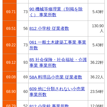
90 機械等修理業（別掲を除
69.71
73
5.43軒
く） 事業所数
130.90
812 小学校 従業者数
69.51
56
人
061 一般土木建築工事業 事業
69.22
73
5.43軒
所数
85 社会保険・社会福祉・介護
69.12
93
36.22軒
事業 事業所数
69.08
69
58A 料理品小売業 従業者数
36.22人
609 他に分類されない小売業
68.90
60
23.54軒
事業所数
68.79
52
812 小学校 事業所数
12.06軒