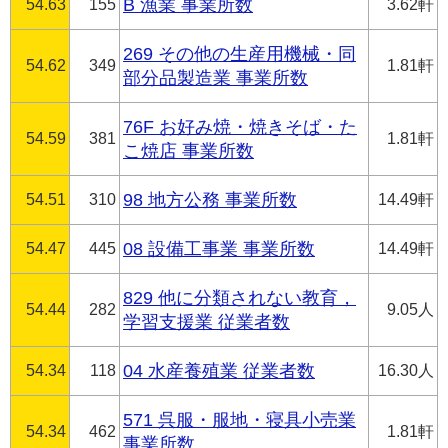
54.63
155
B 漁業 事業所数
3.62軒
269 その他の生産用機械・同
54.62
349
1.81軒
部分品製造業 事業所数
76F お好み焼・焼きそば・た
54.59
381
1.81軒
こ焼店 事業所数
54.51
310
98 地方公務 事業所数
14.49軒
54.47
445
08 設備工事業 事業所数
14.49軒
829 他に分類されない教育，
54.44
282
9.05人
学習支援業 従業者数
54.34
118
04 水産養殖業 従業者数
16.30人
571 呉服・服地・寝具小売業
54.34
462
1.81軒
事業所数