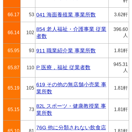
軒
66.17
53
041 海面養殖業 事業所数
3.62軒
854 老人福祉・介護事業 従業
396.60
66.14
102
人
者数
65.95
93
911 職業紹介業 事業所数
1.81軒
945.31
P 医療，福祉 従業者数
65.87
110
人
619 その他の無店舗小売業 事
65.19
105
1.81軒
業所数
82L スポーツ・健康教授業 事
65.15
73
1.81軒
業所数
76G 他に分類されない飲食店
65.10
81
1.81軒