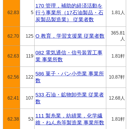
170 管理，補助的経済活動を
62.83
5
行う事業所（17石油製品・石
1.81人
炭製品製造業） 従業者数
365.81
O 教育，学習支援業 従業者数
62.70
125
人
082 電気通信・信号装置工事
62.63
119
1.81軒
業 事業所数
586 菓子・パン小売業 事業所
62.56
122
10.87軒
数
533 石油・鉱物卸売業 従業者
62.41
107
12.68人
数
111 製糸業，紡績業，化学繊
62.38
53
1.81軒
維・ねん糸等製造業 事業所数