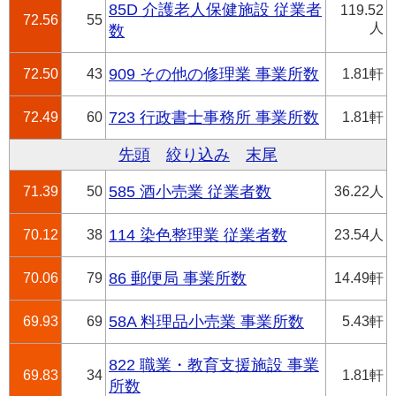
85D 介護老人保健施設 従業者
119.52
72.56
55
人
数
72.50
43
909 その他の修理業 事業所数
1.81軒
72.49
60
723 行政書士事務所 事業所数
1.81軒
先頭
絞り込み
末尾
71.39
50
585 酒小売業 従業者数
36.22人
70.12
38
114 染色整理業 従業者数
23.54人
70.06
79
86 郵便局 事業所数
14.49軒
69.93
69
58A 料理品小売業 事業所数
5.43軒
822 職業・教育支援施設 事業
69.83
34
1.81軒
所数