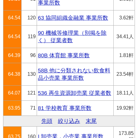
事業所数
64.54
120
63 協同組織金融業 事業所数
3.62軒
90 機械等修理業（別掲を除
64.54
119
34.41人
く） 従業者数
64.39
96
80B 体育館 事業所数
1.81軒
58B 他に分類されない飲食料
64.38
130
23.54軒
品小売業 事業所数
64.07
121
536 再生資源卸売業 従業者数
18.11人
63.95
71
81 学校教育 事業所数
19.92軒
先頭
絞り込み
末尾
173.85
I 卸売業，小売業 事業所数
63.75
160