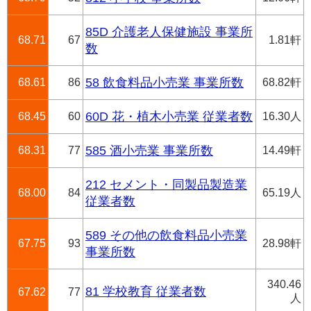
85D 介護老人保健施設 事業所
68.71
67
1.81軒
数
68.61
86
58 飲食料品小売業 事業所数
68.82軒
68.45
60
60D 花・植木小売業 従業者数
16.30人
68.31
77
585 酒小売業 事業所数
14.49軒
212 セメント・同製品製造業
68.00
84
65.19人
従業者数
589 その他の飲食料品小売業
67.75
93
28.98軒
事業所数
340.46
81 学校教育 従業者数
67.62
77
人