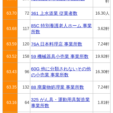
軒
63.70
72
361 上水道業 従業者数
16.30人
85C 特別養護老人ホーム 事業
63.68
117
3.62軒
所数
63.59
120
76A 日本料理店 事業所数
7.24軒
63.52
158
59 機械器具小売業 事業所数
19.92軒
60G 他に分類されないその他
63.43
96
16.30軒
の小売業 事業所数
63.35
132
88 廃棄物処理業 事業所数
7.24軒
325 がん具・運動用具製造業
63.16
64
1.81軒
事業所数