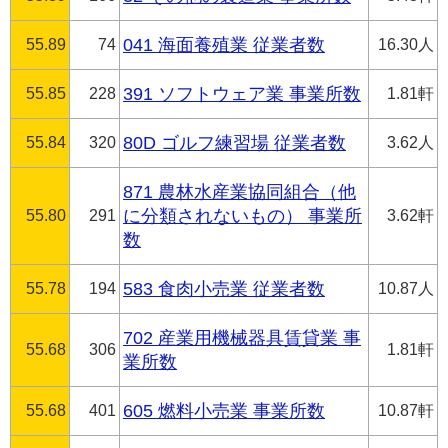
55.89
74
041 海面養殖業 従業者数
16.30人
55.85
228
391 ソフトウェア業 事業所数
1.81軒
55.84
320
80D ゴルフ練習場 従業者数
3.62人
871 農林水産業協同組合（他
55.80
291
に分類されないもの） 事業所
3.62軒
数
55.78
194
583 食肉小売業 従業者数
10.87人
702 産業用機械器具賃貸業 事
55.68
306
1.81軒
業所数
55.68
401
605 燃料小売業 事業所数
10.87軒