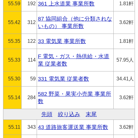
55.59
192
361 上水道業 事業所数
1.81軒
87 協同組合（他に分類されな
55.42
312
3.62軒
いもの） 事業所数
55.35
122
33 電気業 事業所数
1.81軒
F 電気・ガス・熱供給・水道
55.33
114
57.95人
業 従業者数
55.30
59
331 電気業 従業者数
34.41人
582 野菜・果実小売業 事業所
55.14
284
3.62軒
数
先頭
絞り込み
末尾
55.11
343
43 道路旅客運送業 事業所数
3.62軒