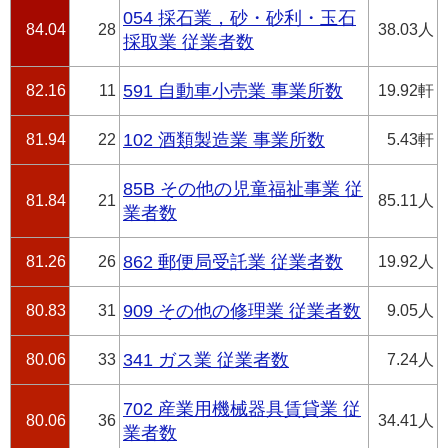
054 採石業，砂・砂利・玉石
84.04
28
38.03人
採取業 従業者数
82.16
11
591 自動車小売業 事業所数
19.92軒
81.94
22
102 酒類製造業 事業所数
5.43軒
85B その他の児童福祉事業 従
81.84
21
85.11人
業者数
81.26
26
862 郵便局受託業 従業者数
19.92人
80.83
31
909 その他の修理業 従業者数
9.05人
80.06
33
341 ガス業 従業者数
7.24人
702 産業用機械器具賃貸業 従
80.06
36
34.41人
業者数