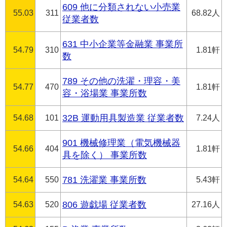
609 他に分類されない小売業
55.03
311
68.82人
従業者数
631 中小企業等金融業 事業所
54.79
310
1.81軒
数
789 その他の洗濯・理容・美
54.77
470
1.81軒
容・浴場業 事業所数
54.68
101
32B 運動用具製造業 従業者数
7.24人
901 機械修理業（電気機械器
54.66
404
1.81軒
具を除く） 事業所数
54.64
550
781 洗濯業 事業所数
5.43軒
54.63
520
806 遊戯場 従業者数
27.16人