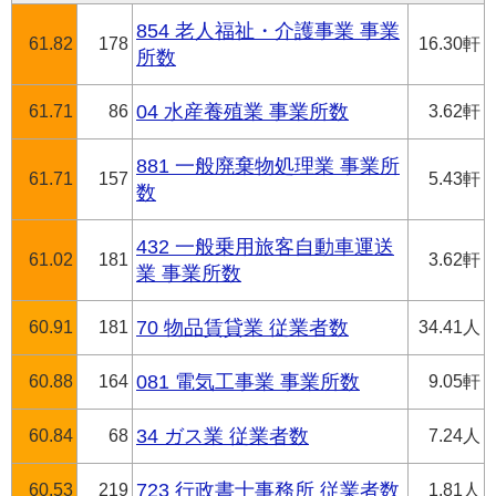
854 老人福祉・介護事業 事業
61.82
178
16.30軒
所数
61.71
86
04 水産養殖業 事業所数
3.62軒
881 一般廃棄物処理業 事業所
61.71
157
5.43軒
数
432 一般乗用旅客自動車運送
61.02
181
3.62軒
業 事業所数
60.91
181
70 物品賃貸業 従業者数
34.41人
60.88
164
081 電気工事業 事業所数
9.05軒
60.84
68
34 ガス業 従業者数
7.24人
60.53
219
723 行政書士事務所 従業者数
1.81人