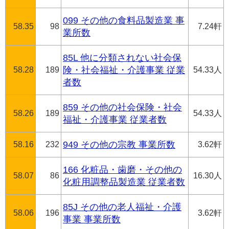
099 その他の食料品製造業 事
58.35
98
7.24軒
業所数
85L 他に分類されない社会保
58.28
189
険・社会福祉・介護事業 従業
54.33人
者数
859 その他の社会保険・社会
58.26
189
54.33人
福祉・介護事業 従業者数
58.16
232
949 その他の宗教 事業所数
3.62軒
166 化粧品・歯磨・その他の
58.07
86
16.30人
化粧用調整品製造業 従業者数
85J その他の老人福祉・介護
58.06
196
3.62軒
事業 事業所数