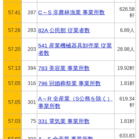
626.58
C～S 非農林漁業 事業所数
57.41
287
軒
57.26
283
82A 公民館 従業者数
6.89人
541 産業機械器具卸売業 従業
57.20
203
28.98人
者数
57.13
394
783 美容業 事業所数
19.92軒
57.05
316
796 冠婚葬祭業 事業所数
1.81軒
A～R 全産業（S公務を除く）
619.34
57.05
301
軒
事業所数
57.03
75
331 電気業 事業所数
1.81軒
633.83