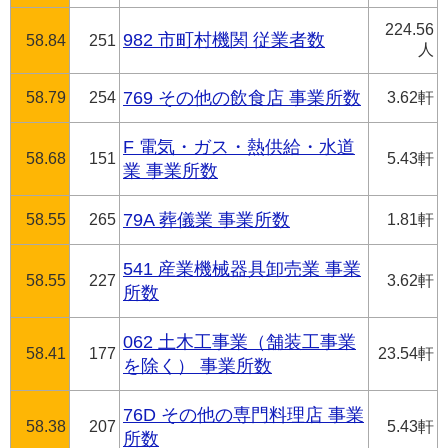
224.56
982 市町村機関 従業者数
58.84
251
人
58.79
254
769 その他の飲食店 事業所数
3.62軒
F 電気・ガス・熱供給・水道
58.68
151
5.43軒
業 事業所数
58.55
265
79A 葬儀業 事業所数
1.81軒
541 産業機械器具卸売業 事業
58.55
227
3.62軒
所数
062 土木工事業（舗装工事業
58.41
177
23.54軒
を除く） 事業所数
76D その他の専門料理店 事業
58.38
207
5.43軒
所数