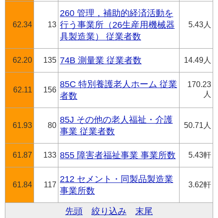
260 管理，補助的経済活動を
62.34
13
行う事業所（26生産用機械器
5.43人
具製造業） 従業者数
62.20
135
74B 測量業 従業者数
14.49人
85C 特別養護老人ホーム 従業
170.23
62.11
156
人
者数
85J その他の老人福祉・介護
61.93
80
50.71人
事業 従業者数
61.87
133
855 障害者福祉事業 事業所数
5.43軒
212 セメント・同製品製造業
61.84
117
3.62軒
事業所数
先頭
絞り込み
末尾