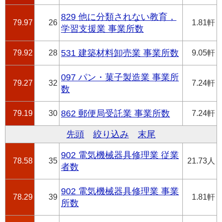
829 他に分類されない教育，
79.97
26
1.81軒
学習支援業 事業所数
79.92
28
531 建築材料卸売業 事業所数
9.05軒
097 パン・菓子製造業 事業所
79.27
32
7.24軒
数
79.19
30
862 郵便局受託業 事業所数
7.24軒
先頭
絞り込み
末尾
902 電気機械器具修理業 従業
78.58
35
21.73人
者数
902 電気機械器具修理業 事業
78.29
39
1.81軒
所数