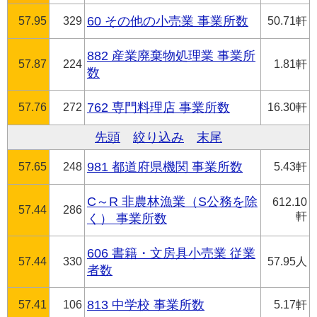
57.95
329
60 その他の小売業 事業所数
50.71軒
882 産業廃棄物処理業 事業所
57.87
224
1.81軒
数
57.76
272
762 専門料理店 事業所数
16.30軒
先頭
絞り込み
末尾
57.65
248
981 都道府県機関 事業所数
5.43軒
C～R 非農林漁業（S公務を除
612.10
57.44
286
軒
く） 事業所数
606 書籍・文房具小売業 従業
57.44
330
57.95人
者数
57.41
106
813 中学校 事業所数
5.17軒