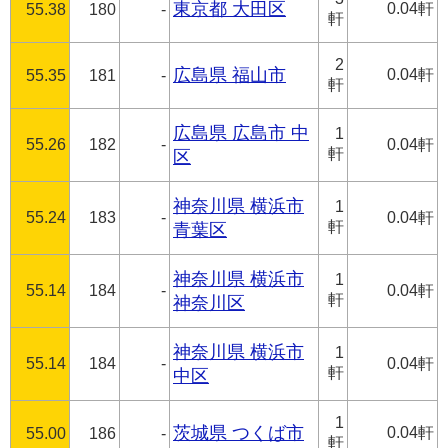
東京都 大田区
0.04軒
55.38
180
-
軒
2
広島県 福山市
0.04軒
55.35
181
-
軒
広島県 広島市 中
1
55.26
182
-
0.04軒
軒
区
神奈川県 横浜市
1
55.24
183
-
0.04軒
軒
青葉区
神奈川県 横浜市
1
55.14
184
-
0.04軒
軒
神奈川区
神奈川県 横浜市
1
55.14
184
-
0.04軒
軒
中区
1
茨城県 つくば市
0.04軒
55.00
186
-
軒