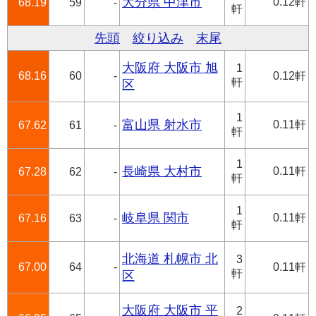
大分県 中津市
0.12軒
68.19
59
-
軒
先頭
絞り込み
末尾
大阪府 大阪市 旭
1
68.16
60
-
0.12軒
軒
区
1
富山県 射水市
0.11軒
67.62
61
-
軒
1
長崎県 大村市
0.11軒
67.28
62
-
軒
1
岐阜県 関市
0.11軒
67.16
63
-
軒
北海道 札幌市 北
3
67.00
64
-
0.11軒
軒
区
大阪府 大阪市 平
2