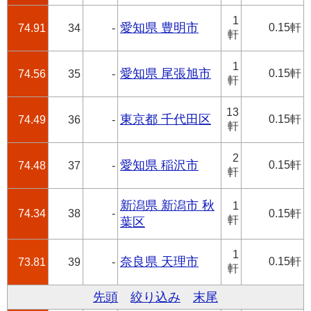
1
愛知県 豊明市
0.15軒
74.91
34
-
軒
1
愛知県 尾張旭市
0.15軒
74.56
35
-
軒
13
東京都 千代田区
0.15軒
74.49
36
-
軒
2
愛知県 稲沢市
0.15軒
74.48
37
-
軒
新潟県 新潟市 秋
1
74.34
38
-
0.15軒
軒
葉区
1
奈良県 天理市
0.15軒
73.81
39
-
軒
先頭
絞り込み
末尾