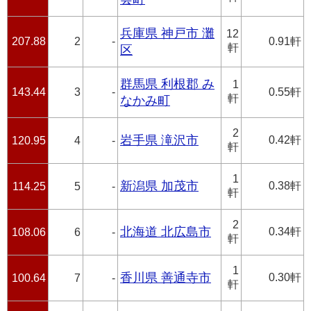
兵庫県 神戸市 灘
12
207.88
2
-
0.91軒
軒
区
群馬県 利根郡 み
1
143.44
3
-
0.55軒
軒
なかみ町
2
岩手県 滝沢市
0.42軒
120.95
4
-
軒
1
新潟県 加茂市
0.38軒
114.25
5
-
軒
2
北海道 北広島市
0.34軒
108.06
6
-
軒
1
香川県 善通寺市
0.30軒
100.64
7
-
軒