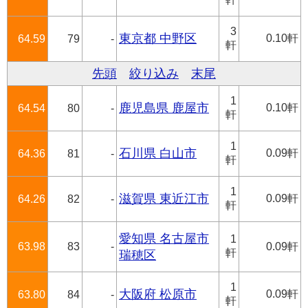
3
東京都 中野区
0.10軒
64.59
79
-
軒
先頭
絞り込み
末尾
1
鹿児島県 鹿屋市
0.10軒
64.54
80
-
軒
1
石川県 白山市
0.09軒
64.36
81
-
軒
1
滋賀県 東近江市
0.09軒
64.26
82
-
軒
愛知県 名古屋市
1
63.98
83
-
0.09軒
軒
瑞穂区
1
大阪府 松原市
0.09軒
63.80
84
-
軒