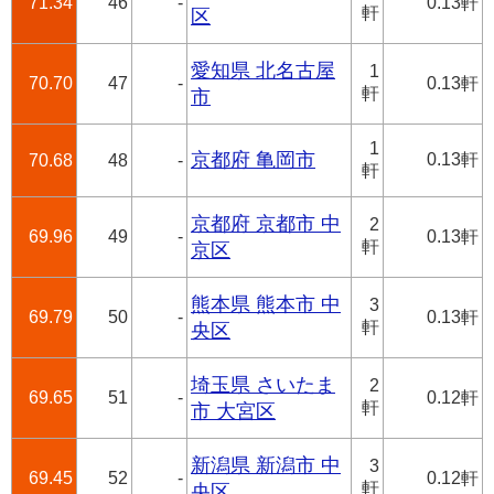
71.34
46
-
0.13軒
軒
区
愛知県 北名古屋
1
70.70
47
-
0.13軒
軒
市
1
京都府 亀岡市
0.13軒
70.68
48
-
軒
京都府 京都市 中
2
69.96
49
-
0.13軒
軒
京区
熊本県 熊本市 中
3
69.79
50
-
0.13軒
軒
央区
埼玉県 さいたま
2
69.65
51
-
0.12軒
軒
市 大宮区
新潟県 新潟市 中
3
69.45
52
-
0.12軒
軒
央区