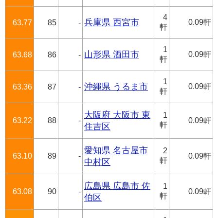
4
兵庫県 西宮市
0.09軒
63.77
85
-
軒
1
山形県 酒田市
0.09軒
63.68
86
-
軒
1
沖縄県 うるま市
0.09軒
63.36
87
-
軒
大阪府 大阪市 東
1
63.22
88
-
0.09軒
軒
住吉区
愛知県 名古屋市
2
63.10
89
-
0.09軒
軒
中村区
広島県 広島市 佐
1
63.08
90
-
0.09軒
軒
伯区