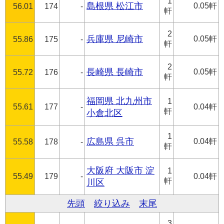
1
島根県 松江市
0.05軒
56.01
174
-
軒
2
兵庫県 尼崎市
0.05軒
55.86
175
-
軒
2
長崎県 長崎市
0.05軒
55.72
176
-
軒
福岡県 北九州市
1
55.61
177
-
0.04軒
軒
小倉北区
1
広島県 呉市
0.04軒
55.58
178
-
軒
大阪府 大阪市 淀
1
55.49
179
-
0.04軒
軒
川区
先頭
絞り込み
末尾
3