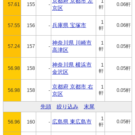
京都府 京都市 左
1
57.61
155
-
0.06軒
軒
京区
1
兵庫県 宝塚市
0.06軒
57.55
156
-
軒
神奈川県 川崎市
1
57.24
157
-
0.05軒
軒
高津区
神奈川県 横浜市
1
56.98
158
-
0.05軒
軒
金沢区
京都府 京都市 右
1
56.98
158
-
0.05軒
軒
京区
先頭
絞り込み
末尾
1
広島県 東広島市
0.05軒
56.96
160
-
軒