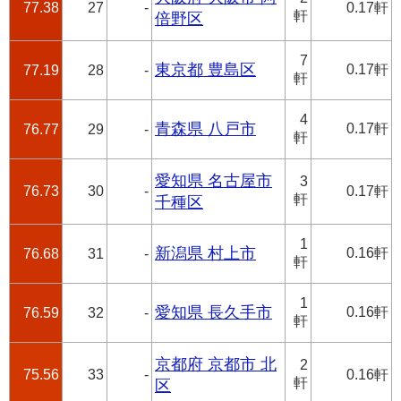
77.38
27
-
0.17軒
軒
倍野区
7
東京都 豊島区
0.17軒
77.19
28
-
軒
4
青森県 八戸市
0.17軒
76.77
29
-
軒
愛知県 名古屋市
3
76.73
30
-
0.17軒
軒
千種区
1
新潟県 村上市
0.16軒
76.68
31
-
軒
1
愛知県 長久手市
0.16軒
76.59
32
-
軒
京都府 京都市 北
2
75.56
33
-
0.16軒
軒
区