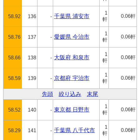
1
千葉県 浦安市
0.06軒
58.92
136
-
軒
1
愛媛県 今治市
0.06軒
58.76
137
-
軒
1
大阪府 和泉市
0.06軒
58.66
138
-
軒
1
京都府 宇治市
0.06軒
58.59
139
-
軒
先頭
絞り込み
末尾
1
東京都 日野市
0.06軒
58.52
140
-
軒
1
千葉県 八千代市
0.06軒
58.29
141
-
軒