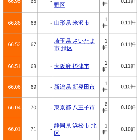
66.95
65
-
0.11軒
軒
野区
1
山形県 米沢市
0.11軒
66.88
66
-
軒
埼玉県 さいたま
1
66.53
67
-
0.11軒
軒
市 緑区
1
大阪府 摂津市
0.11軒
66.51
68
-
軒
1
新潟県 新発田市
0.10軒
66.06
69
-
軒
6
東京都 八王子市
0.10軒
66.04
70
-
軒
静岡県 浜松市 北
1
66.01
71
-
0.10軒
軒
区