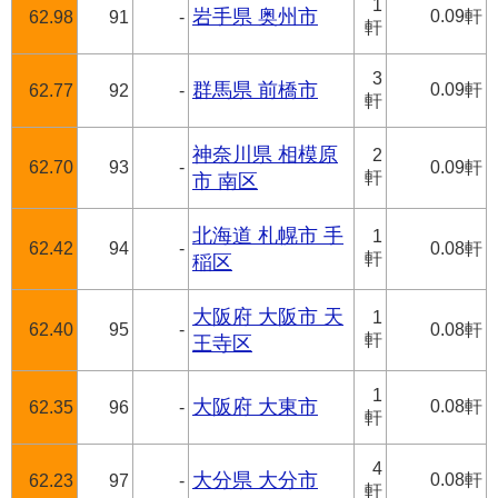
1
岩手県 奥州市
0.09軒
62.98
91
-
軒
3
群馬県 前橋市
0.09軒
62.77
92
-
軒
神奈川県 相模原
2
62.70
93
-
0.09軒
軒
市 南区
北海道 札幌市 手
1
62.42
94
-
0.08軒
軒
稲区
大阪府 大阪市 天
1
62.40
95
-
0.08軒
軒
王寺区
1
大阪府 大東市
0.08軒
62.35
96
-
軒
4
大分県 大分市
0.08軒
62.23
97
-
軒