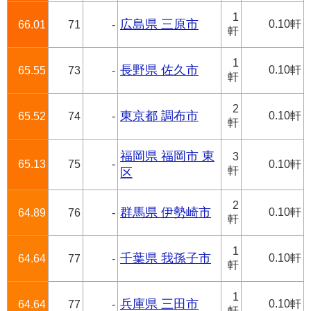
1
広島県 三原市
0.10軒
66.01
71
-
軒
1
長野県 佐久市
0.10軒
65.55
73
-
軒
2
東京都 調布市
0.10軒
65.52
74
-
軒
福岡県 福岡市 東
3
65.13
75
-
0.10軒
軒
区
2
群馬県 伊勢崎市
0.10軒
64.89
76
-
軒
1
千葉県 我孫子市
0.10軒
64.64
77
-
軒
1
兵庫県 三田市
0.10軒
64.64
77
-
軒