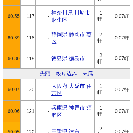
神奈川県 川崎市
1
60.55
117
-
0.07軒
軒
麻生区
静岡県 静岡市 葵
2
60.39
118
-
0.07軒
軒
区
2
徳島県 徳島市
0.07軒
60.30
119
-
軒
先頭
絞り込み
末尾
大阪府 大阪市 住
1
60.07
120
-
0.07軒
軒
吉区
兵庫県 神戸市 須
1
60.06
121
-
0.07軒
軒
磨区
2
三重県 津市
0.07軒
59.95
122
-