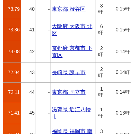
8
東京都 渋谷区
0.15軒
73.79
40
-
軒
大阪府 大阪市 北
6
73.36
41
-
0.15軒
軒
区
京都府 京都市 下
2
73.08
42
-
0.14軒
軒
京区
2
長崎県 諫早市
0.14軒
72.94
43
-
軒
1
東京都 国立市
0.14軒
72.11
44
-
軒
滋賀県 近江八幡
1
71.41
45
-
0.13軒
軒
市
福岡県 福岡市 南
3