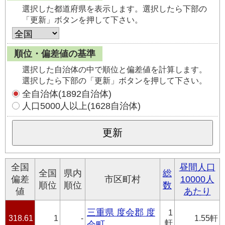
選択した都道府県を表示します。選択したら下部の
「更新」ボタンを押して下さい。
順位・偏差値の基準
選択した自治体の中で順位と偏差値を計算します。
選択したら下部の「更新」ボタンを押して下さい。
全自治体(1892自治体)
人口5000人以上(1628自治体)
全国
昼間人口
全国
県内
総
偏差
市区町村
10000人
順位
順位
数
値
あたり
三重県 度会郡 度
1
318.61
1
-
1.55軒
軒
会町