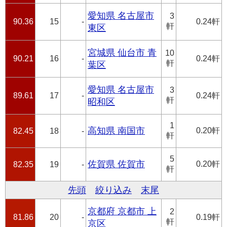
愛知県 名古屋市
3
90.36
15
-
0.24軒
軒
東区
宮城県 仙台市 青
10
90.21
16
-
0.24軒
軒
葉区
愛知県 名古屋市
3
89.61
17
-
0.24軒
軒
昭和区
1
高知県 南国市
0.20軒
82.45
18
-
軒
5
佐賀県 佐賀市
0.20軒
82.35
19
-
軒
先頭
絞り込み
末尾
京都府 京都市 上
2
81.86
20
-
0.19軒
軒
京区