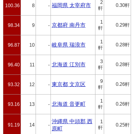
2
福岡県 太宰府市
0.30軒
100.36
8
-
軒
1
京都府 南丹市
0.29軒
98.34
9
-
軒
1
岐阜県 瑞浪市
0.28軒
96.87
10
-
軒
3
北海道 江別市
0.28軒
96.40
11
-
軒
9
東京都 文京区
0.26軒
93.32
12
-
軒
1
北海道 音更町
0.26軒
93.16
13
-
軒
沖縄県 中頭郡 西
1
91.19
14
-
0.25軒
軒
原町