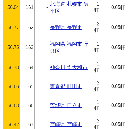
北海道 札幌市 豊
1
56.84
161
-
0.05軒
軒
平区
2
長野県 長野市
0.05軒
56.77
162
-
軒
福岡県 福岡市 早
1
56.75
163
-
0.05軒
軒
良区
1
神奈川県 大和市
0.05軒
56.73
164
-
軒
2
東京都 町田市
0.05軒
56.66
165
-
軒
1
茨城県 日立市
0.05軒
56.63
166
-
軒
2
宮崎県 宮崎市
0.05軒
56.42
167
-
軒