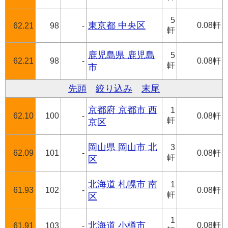
5
東京都 中央区
0.08軒
62.21
98
-
軒
鹿児島県 鹿児島
5
62.21
98
-
0.08軒
軒
市
先頭
絞り込み
末尾
京都府 京都市 西
1
62.10
100
-
0.08軒
軒
京区
岡山県 岡山市 北
3
62.09
101
-
0.08軒
軒
区
北海道 札幌市 南
1
61.93
102
-
0.08軒
軒
区
1
北海道 小樽市
0.08軒
61.91
103
-