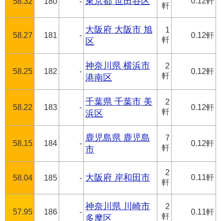
東京都 世田谷区
0.12軒
58.32
180
-
軒
大阪府 大阪市 旭
1
58.27
181
-
0.12軒
軒
区
神奈川県 横浜市
2
58.25
182
-
0.12軒
軒
港南区
千葉県 千葉市 美
2
58.22
183
-
0.12軒
軒
浜区
鹿児島県 鹿児島
7
58.15
184
-
0.12軒
軒
市
2
大阪府 岸和田市
0.11軒
58.04
185
-
軒
神奈川県 川崎市
2
57.95
186
-
0.11軒
軒
多摩区