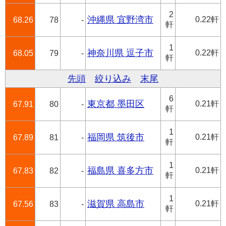
2
沖縄県 宜野湾市
0.22軒
68.26
78
-
軒
1
神奈川県 逗子市
0.22軒
68.05
79
-
軒
先頭
絞り込み
末尾
6
東京都 墨田区
0.21軒
67.91
80
-
軒
1
福岡県 筑後市
0.21軒
67.89
81
-
軒
1
福島県 喜多方市
0.21軒
67.83
82
-
軒
1
滋賀県 高島市
0.21軒
67.56
83
-
軒