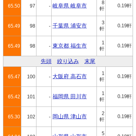
8
岐阜県 岐阜市
0.19軒
65.50
97
-
軒
3
千葉県 浦安市
0.19軒
65.49
98
-
軒
1
東京都 福生市
0.19軒
65.49
98
-
軒
先頭
絞り込み
末尾
1
大阪府 高石市
0.19軒
65.47
100
-
軒
1
福岡県 田川市
0.19軒
65.42
101
-
軒
2
岡山県 津山市
0.19軒
65.30
102
-
軒
5