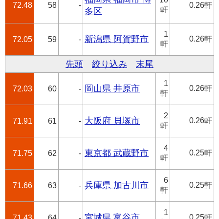
72.48
58
-
0.26軒
軒
多区
1
新潟県 阿賀野市
0.26軒
72.05
59
-
軒
先頭
絞り込み
末尾
1
岡山県 井原市
0.26軒
72.03
60
-
軒
2
大阪府 貝塚市
0.26軒
71.91
61
-
軒
4
東京都 武蔵野市
0.25軒
71.75
62
-
軒
6
兵庫県 加古川市
0.25軒
71.66
63
-
軒
1
宮城県 富谷市
0.25軒
71.43
64
-