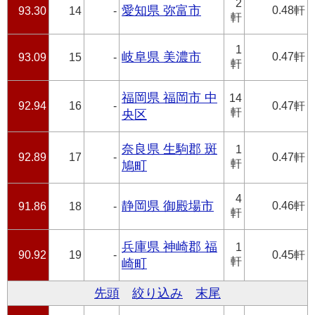
2
愛知県 弥富市
0.48軒
93.30
14
-
軒
1
岐阜県 美濃市
0.47軒
93.09
15
-
軒
福岡県 福岡市 中
14
92.94
16
-
0.47軒
軒
央区
奈良県 生駒郡 斑
1
92.89
17
-
0.47軒
軒
鳩町
4
静岡県 御殿場市
0.46軒
91.86
18
-
軒
兵庫県 神崎郡 福
1
90.92
19
-
0.45軒
軒
崎町
先頭
絞り込み
末尾