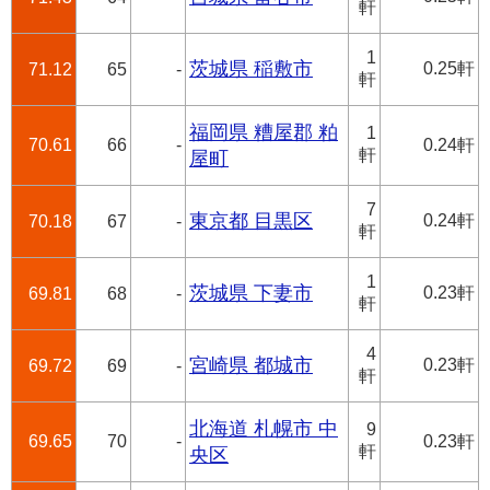
軒
1
茨城県 稲敷市
0.25軒
71.12
65
-
軒
福岡県 糟屋郡 粕
1
70.61
66
-
0.24軒
軒
屋町
7
東京都 目黒区
0.24軒
70.18
67
-
軒
1
茨城県 下妻市
0.23軒
69.81
68
-
軒
4
宮崎県 都城市
0.23軒
69.72
69
-
軒
北海道 札幌市 中
9
69.65
70
-
0.23軒
軒
央区