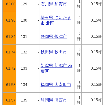
1
石川県 加賀市
0.15軒
62.00
129
-
軒
埼玉県 さいたま
2
61.98
130
-
0.15軒
軒
市 北区
2
静岡県 焼津市
0.15軒
61.84
131
-
軒
5
秋田県 秋田市
0.15軒
61.74
132
-
軒
新潟県 新潟市 秋
1
61.72
133
-
0.15軒
軒
葉区
1
福岡県 太宰府市
0.15軒
61.58
134
-
軒
1
静岡県 湖西市
0.15軒
61.57
135
-
軒