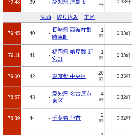
愛知県 津島市
0.33軒
79.48
39
-
軒
先頭
絞り込み
末尾
長崎県 西彼杵郡
1
79.45
40
-
0.33軒
軒
時津町
福岡県 糟屋郡 新
1
79.11
41
-
0.33軒
軒
宮町
20
東京都 中央区
0.33軒
79.00
42
-
軒
愛知県 名古屋市
4
78.57
43
-
0.32軒
軒
東区
2
千葉県 旭市
0.32軒
78.39
44
-
軒
1