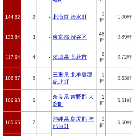
1
北海道 清水町
1.00軒
144.82
2
-
軒
48
東京都 渋谷区
0.89軒
133.84
3
-
軒
2
茨城県 高萩市
0.72軒
117.64
4
-
軒
三重県 北牟婁郡
1
108.87
5
-
0.63軒
軒
紀北町
奈良県 吉野郡 大
1
106.93
6
-
0.61軒
軒
淀町
沖縄県 島尻郡 与
1
105.65
7
-
0.60軒
軒
那原町