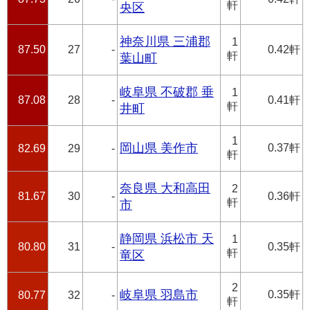
軒
央区
神奈川県 三浦郡
1
87.50
27
-
0.42軒
軒
葉山町
岐阜県 不破郡 垂
1
87.08
28
-
0.41軒
軒
井町
1
岡山県 美作市
0.37軒
82.69
29
-
軒
奈良県 大和高田
2
81.67
30
-
0.36軒
軒
市
静岡県 浜松市 天
1
80.80
31
-
0.35軒
軒
竜区
2
岐阜県 羽島市
0.35軒
80.77
32
-
軒