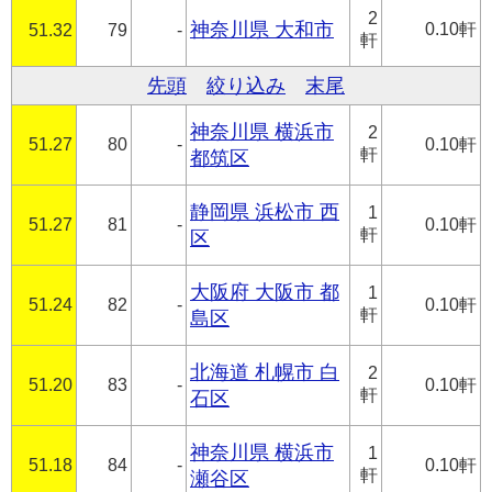
2
神奈川県 大和市
0.10軒
51.32
79
-
軒
先頭
絞り込み
末尾
神奈川県 横浜市
2
51.27
80
-
0.10軒
軒
都筑区
静岡県 浜松市 西
1
51.27
81
-
0.10軒
軒
区
大阪府 大阪市 都
1
51.24
82
-
0.10軒
軒
島区
北海道 札幌市 白
2
51.20
83
-
0.10軒
軒
石区
神奈川県 横浜市
1
51.18
84
-
0.10軒
軒
瀬谷区