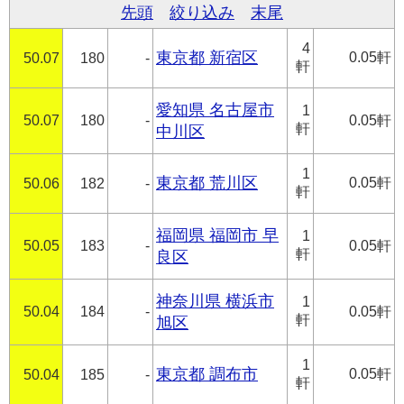
先頭
絞り込み
末尾
4
東京都 新宿区
0.05軒
50.07
180
-
軒
愛知県 名古屋市
1
50.07
180
-
0.05軒
軒
中川区
1
東京都 荒川区
0.05軒
50.06
182
-
軒
福岡県 福岡市 早
1
50.05
183
-
0.05軒
軒
良区
神奈川県 横浜市
1
50.04
184
-
0.05軒
軒
旭区
1
東京都 調布市
0.05軒
50.04
185
-
軒