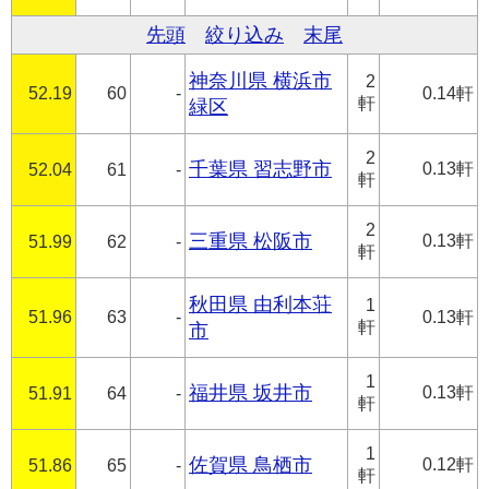
先頭
絞り込み
末尾
神奈川県 横浜市
2
52.19
60
-
0.14軒
軒
緑区
2
千葉県 習志野市
0.13軒
52.04
61
-
軒
2
三重県 松阪市
0.13軒
51.99
62
-
軒
秋田県 由利本荘
1
51.96
63
-
0.13軒
軒
市
1
福井県 坂井市
0.13軒
51.91
64
-
軒
1
佐賀県 鳥栖市
0.12軒
51.86
65
-
軒