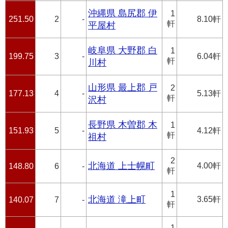
沖縄県 島尻郡 伊
1
251.50
2
-
8.10軒
軒
平屋村
岐阜県 大野郡 白
1
199.75
3
-
6.04軒
軒
川村
山形県 最上郡 戸
2
177.13
4
-
5.13軒
軒
沢村
長野県 木曽郡 木
1
151.93
5
-
4.12軒
軒
祖村
2
北海道 上士幌町
4.00軒
148.80
6
-
軒
1
北海道 滝上町
3.65軒
140.07
7
-
軒
1