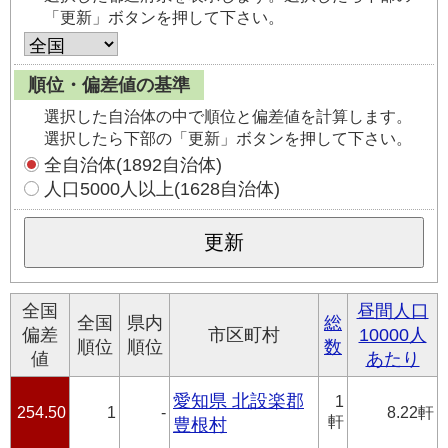
「更新」ボタンを押して下さい。
順位・偏差値の基準
選択した自治体の中で順位と偏差値を計算します。
選択したら下部の「更新」ボタンを押して下さい。
全自治体(1892自治体)
人口5000人以上(1628自治体)
全国
昼間人口
全国
県内
総
偏差
市区町村
10000人
順位
順位
数
値
あたり
愛知県 北設楽郡
1
254.50
1
-
8.22軒
軒
豊根村