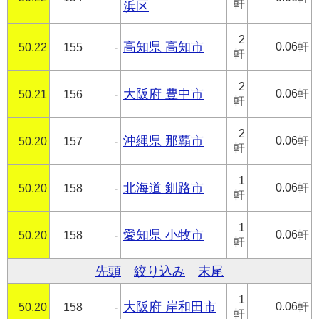
軒
浜区
2
高知県 高知市
0.06軒
50.22
155
-
軒
2
大阪府 豊中市
0.06軒
50.21
156
-
軒
2
沖縄県 那覇市
0.06軒
50.20
157
-
軒
1
北海道 釧路市
0.06軒
50.20
158
-
軒
1
愛知県 小牧市
0.06軒
50.20
158
-
軒
先頭
絞り込み
末尾
1
大阪府 岸和田市
0.06軒
50.20
158
-
軒