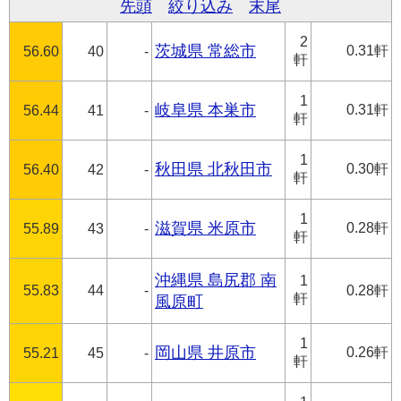
先頭
絞り込み
末尾
2
茨城県 常総市
0.31軒
56.60
40
-
軒
1
岐阜県 本巣市
0.31軒
56.44
41
-
軒
1
秋田県 北秋田市
0.30軒
56.40
42
-
軒
1
滋賀県 米原市
0.28軒
55.89
43
-
軒
沖縄県 島尻郡 南
1
55.83
44
-
0.28軒
軒
風原町
1
岡山県 井原市
0.26軒
55.21
45
-
軒