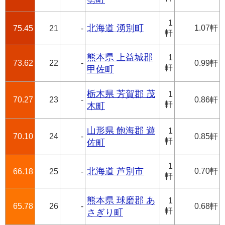
1
北海道 湧別町
1.07軒
75.45
21
-
軒
熊本県 上益城郡
1
73.62
22
-
0.99軒
軒
甲佐町
栃木県 芳賀郡 茂
1
70.27
23
-
0.86軒
軒
木町
山形県 飽海郡 遊
1
70.10
24
-
0.85軒
軒
佐町
1
北海道 芦別市
0.70軒
66.18
25
-
軒
熊本県 球磨郡 あ
1
65.78
26
-
0.68軒
軒
さぎり町