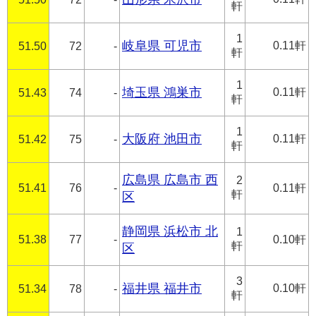
軒
1
岐阜県 可児市
0.11軒
51.50
72
-
軒
1
埼玉県 鴻巣市
0.11軒
51.43
74
-
軒
1
大阪府 池田市
0.11軒
51.42
75
-
軒
広島県 広島市 西
2
51.41
76
-
0.11軒
軒
区
静岡県 浜松市 北
1
51.38
77
-
0.10軒
軒
区
3
福井県 福井市
0.10軒
51.34
78
-
軒