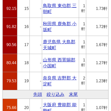
鳥取県 東伯郡 三
1
92.15
15
-
1.73軒
軒
朝町
秋田県 鹿角郡 小
1
91.82
16
-
1.72軒
軒
坂町
鹿児島県 大島郡
1
90.56
17
-
1.67軒
軒
天城町
山形県 西置賜郡
1
80.44
18
-
1.27軒
軒
小国町
奈良県 吉野郡 大
2
79.53
19
-
1.23軒
軒
淀町
先頭
絞り込み
末尾
大阪府 豊能郡 能
1
75.66
20
-
1.07軒
軒
勢町