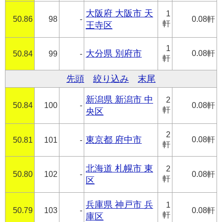
大阪府 大阪市 天
1
50.86
98
-
0.08軒
軒
王寺区
1
大分県 別府市
0.08軒
50.84
99
-
軒
先頭
絞り込み
末尾
新潟県 新潟市 中
2
50.84
100
-
0.08軒
軒
央区
2
東京都 府中市
0.08軒
50.81
101
-
軒
北海道 札幌市 東
2
50.80
102
-
0.08軒
軒
区
兵庫県 神戸市 兵
1
50.79
103
-
0.08軒
軒
庫区