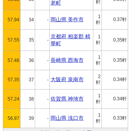
軒
老町
1
岡山県 美作市
0.37軒
57.94
34
-
軒
京都府 相楽郡 精
1
57.55
35
-
0.35軒
軒
華町
1
長崎県 西海市
0.35軒
57.46
36
-
軒
2
大阪府 泉南市
0.34軒
57.35
37
-
軒
1
佐賀県 神埼市
0.34軒
57.24
38
-
軒
1
岡山県 浅口市
0.33軒
56.97
39
-
軒