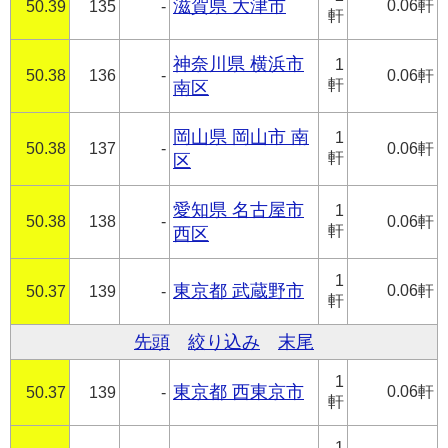
滋賀県 大津市
0.06軒
50.39
135
-
軒
神奈川県 横浜市
1
50.38
136
-
0.06軒
軒
南区
岡山県 岡山市 南
1
50.38
137
-
0.06軒
軒
区
愛知県 名古屋市
1
50.38
138
-
0.06軒
軒
西区
1
東京都 武蔵野市
0.06軒
50.37
139
-
軒
先頭
絞り込み
末尾
1
東京都 西東京市
0.06軒
50.37
139
-
軒
1