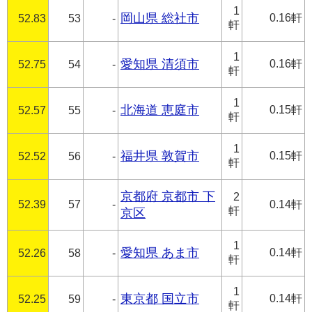
1
岡山県 総社市
0.16軒
52.83
53
-
軒
1
愛知県 清須市
0.16軒
52.75
54
-
軒
1
北海道 恵庭市
0.15軒
52.57
55
-
軒
1
福井県 敦賀市
0.15軒
52.52
56
-
軒
京都府 京都市 下
2
52.39
57
-
0.14軒
軒
京区
1
愛知県 あま市
0.14軒
52.26
58
-
軒
1
東京都 国立市
0.14軒
52.25
59
-
軒