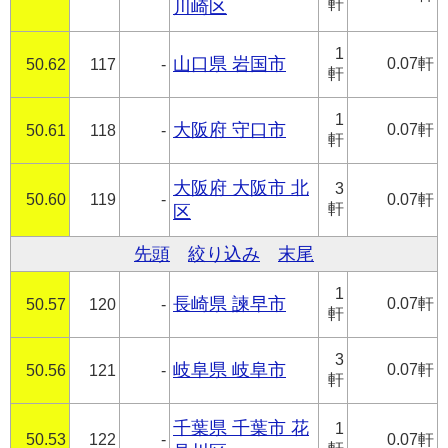
軒
川崎区
1
山口県 岩国市
0.07軒
50.62
117
-
軒
1
大阪府 守口市
0.07軒
50.61
118
-
軒
大阪府 大阪市 北
3
50.60
119
-
0.07軒
軒
区
先頭
絞り込み
末尾
1
長崎県 諫早市
0.07軒
50.57
120
-
軒
3
岐阜県 岐阜市
0.07軒
50.56
121
-
軒
千葉県 千葉市 花
1
50.53
122
-
0.07軒