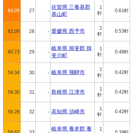
佐賀県 三養基郡
1
64.09
27
-
0.61軒
軒
基山町
2
愛媛県 西予市
0.53軒
62.09
28
-
軒
岐阜県 揖斐郡 揖
1
60.73
29
-
0.48軒
軒
斐川町
1
岐阜県 飛騨市
0.42軒
59.34
30
-
軒
1
島根県 江津市
0.42軒
59.30
31
-
軒
1
高知県 須崎市
0.42軒
59.28
32
-
軒
岐阜県 養老郡 養
1
58.62
33
-
0.39軒