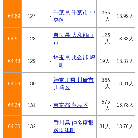
千葉県 千葉市 中
355
64.69
127
-
13.99人
人
央区
奈良県 大和郡山
125
64.51
128
-
13.88人
人
市
埼玉県 比企郡 鳩
64.48
129
-
19人
13.87人
山町
神奈川県 川崎市
366
64.38
130
-
13.81人
人
川崎区
575
東京都 豊島区
13.78人
64.34
131
-
人
香川県 仲多度郡
64.30
132
-
31人
13.76人
多度津町