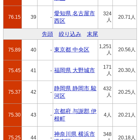
愛知県 名古屋市
324
76.15
39
-
20.71人
人
西区
先頭
絞り込み
末尾
1,251
東京都 中央区
20.56人
75.89
40
-
人
171
福岡県 大野城市
20.30人
75.45
41
-
人
静岡県 静岡市 駿
432
75.37
42
-
20.25人
人
河区
京都府 与謝郡 伊
75.30
43
-
4人
20.21人
根町
神奈川県 横浜市
348
75.25
44
-
20.18人