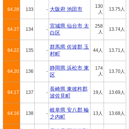
130
大阪府 池田市
13.75人
64.28
133
-
人
宮城県 仙台市 太
258
64.27
134
-
13.74人
人
白区
群馬県 佐波郡 玉
64.22
135
-
44人
13.71人
村町
静岡県 浜松市 東
174
64.20
136
-
13.70人
人
区
長崎県 東彼杵郡
64.17
137
-
19人
13.69人
波佐見町
岐阜県 安八郡 輪
64.16
138
-
13人
13.68人
之内町