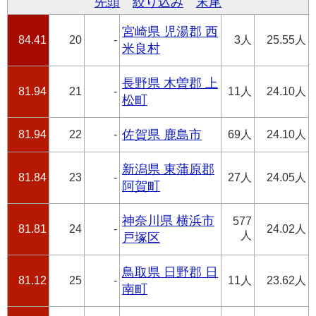
先頭
絞り込み
末尾
宮崎県 児湯郡 西
84.41
20
-
3人
25.55人
米良村
長野県 木曽郡 上
81.94
21
-
11人
24.10人
松町
81.94
22
-
佐賀県 鹿島市
69人
24.10人
新潟県 東蒲原郡
81.84
23
-
27人
24.05人
阿賀町
神奈川県 横浜市
577
81.81
24
-
24.02人
人
戸塚区
鳥取県 日野郡 日
81.12
25
-
11人
23.62人
南町