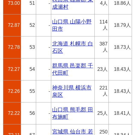
73.00
51
-
4人
18.86人
成瀬村
山口県 山陽小野
114
72.87
52
-
18.79人
人
田市
北海道 札幌市 白
387
72.78
53
-
18.73人
人
石区
群馬県 邑楽郡 千
72.27
54
-
23人
18.43人
代田町
神奈川県 横浜市
221
72.26
55
-
18.43人
人
泉区
山口県 熊毛郡 田
72.22
56
-
25人
18.41人
布施町
宮城県 仙台市 若
250