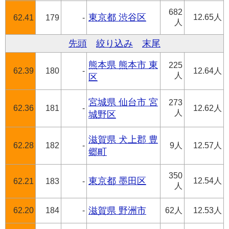
682
東京都 渋谷区
12.65人
62.41
179
-
人
先頭
絞り込み
末尾
熊本県 熊本市 東
225
62.39
180
-
12.64人
人
区
宮城県 仙台市 宮
273
62.36
181
-
12.62人
人
城野区
滋賀県 犬上郡 豊
62.28
182
-
9人
12.57人
郷町
350
東京都 墨田区
12.54人
62.21
183
-
人
62.20
184
-
滋賀県 野洲市
62人
12.53人