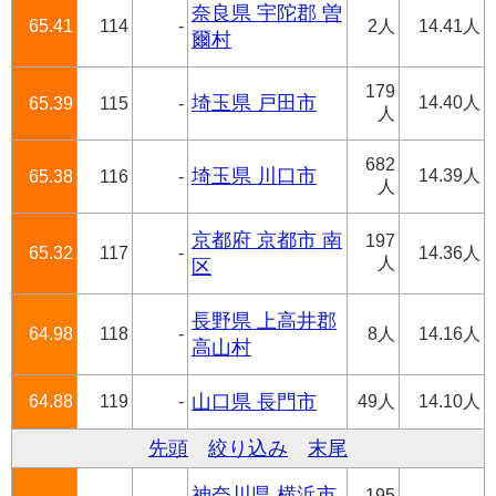
奈良県 宇陀郡 曽
65.41
114
-
2人
14.41人
爾村
179
埼玉県 戸田市
14.40人
65.39
115
-
人
682
埼玉県 川口市
14.39人
65.38
116
-
人
京都府 京都市 南
197
65.32
117
-
14.36人
人
区
長野県 上高井郡
64.98
118
-
8人
14.16人
高山村
64.88
119
-
山口県 長門市
49人
14.10人
先頭
絞り込み
末尾
神奈川県 横浜市
195