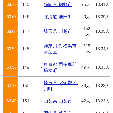
63.70
145
-
静岡県 裾野市
75人
13.41人
63.67
146
-
北海道 池田町
9人
13.39人
452
埼玉県 川越市
13.35人
63.60
147
-
人
神奈川県 横浜市
315
63.59
148
-
13.34人
人
青葉区
東京都 西多摩郡
63.56
149
-
49人
13.33人
瑞穂町
埼玉県 比企郡 小
63.48
150
-
34人
13.28人
川町
63.40
151
-
山梨県 山梨市
42人
13.23人