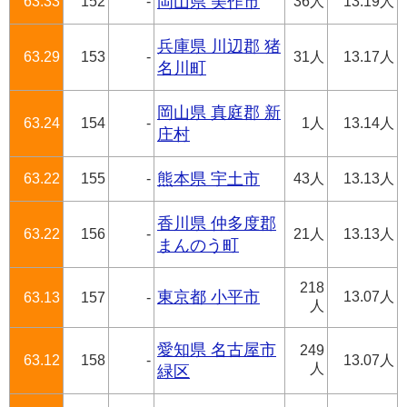
63.33
152
-
岡山県 美作市
36人
13.19人
兵庫県 川辺郡 猪
63.29
153
-
31人
13.17人
名川町
岡山県 真庭郡 新
63.24
154
-
1人
13.14人
庄村
63.22
155
-
熊本県 宇土市
43人
13.13人
香川県 仲多度郡
63.22
156
-
21人
13.13人
まんのう町
218
東京都 小平市
13.07人
63.13
157
-
人
愛知県 名古屋市
249
63.12
158
-
13.07人
人
緑区