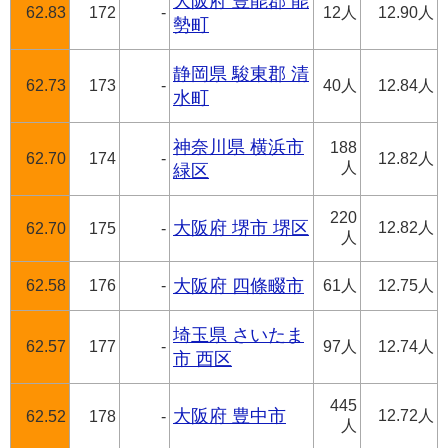
大阪府 豊能郡 能
62.83
172
-
12人
12.90人
勢町
静岡県 駿東郡 清
62.73
173
-
40人
12.84人
水町
神奈川県 横浜市
188
62.70
174
-
12.82人
人
緑区
220
大阪府 堺市 堺区
12.82人
62.70
175
-
人
62.58
176
-
大阪府 四條畷市
61人
12.75人
埼玉県 さいたま
62.57
177
-
97人
12.74人
市 西区
445
大阪府 豊中市
12.72人
62.52
178
-
人