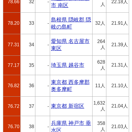
78.66
32
-
22.18人
人
市 南区
島根県 隠岐郡 隠
78.20
33
-
32人
21.91人
岐の島町
愛知県 名古屋市
264
77.31
34
-
21.39人
人
東区
628
埼玉県 越谷市
21.31人
77.17
35
-
人
東京都 西多摩郡
76.82
36
-
11人
21.10人
奥多摩町
1,632
東京都 新宿区
21.04人
76.72
37
-
人
兵庫県 神戸市 垂
358
76.70
38
-
21.03人
人
水区