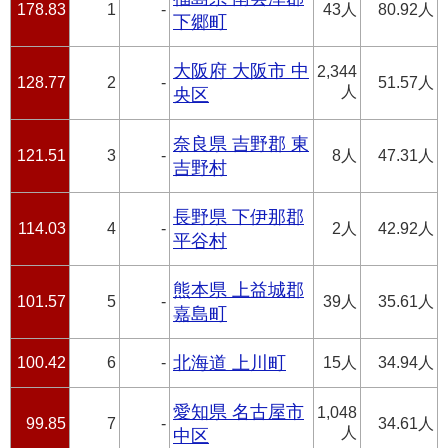
178.83
1
-
43人
80.92人
下郷町
大阪府 大阪市 中
2,344
128.77
2
-
51.57人
人
央区
奈良県 吉野郡 東
121.51
3
-
8人
47.31人
吉野村
長野県 下伊那郡
114.03
4
-
2人
42.92人
平谷村
熊本県 上益城郡
101.57
5
-
39人
35.61人
嘉島町
100.42
6
-
北海道 上川町
15人
34.94人
愛知県 名古屋市
1,048
99.85
7
-
34.61人
人
中区