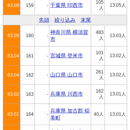
105
千葉県 印西市
13.05人
63.09
159
-
人
先頭
絞り込み
末尾
神奈川県 横須賀
483
63.05
160
-
13.03人
人
市
101
宮城県 登米市
13.02人
63.04
161
-
人
261
山口県 山口市
13.02人
63.04
162
-
人
162
兵庫県 川西市
13.01人
63.02
163
-
人
兵庫県 加古郡 稲
63.01
164
-
40人
13.01人
美町