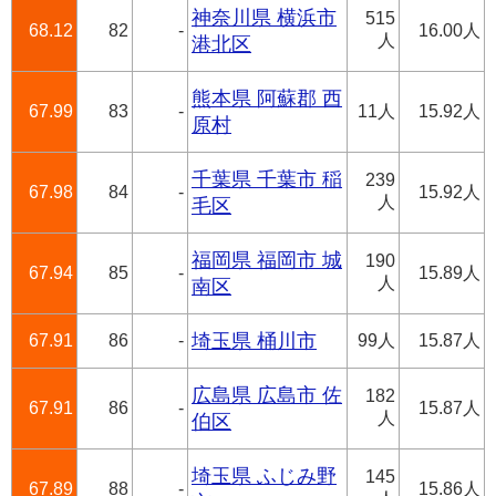
神奈川県 横浜市
515
68.12
82
-
16.00人
人
港北区
熊本県 阿蘇郡 西
67.99
83
-
11人
15.92人
原村
千葉県 千葉市 稲
239
67.98
84
-
15.92人
人
毛区
福岡県 福岡市 城
190
67.94
85
-
15.89人
人
南区
67.91
86
-
埼玉県 桶川市
99人
15.87人
広島県 広島市 佐
182
67.91
86
-
15.87人
人
伯区
埼玉県 ふじみ野
145
67.89
88
-
15.86人