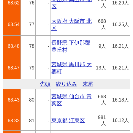
68.62
76
-
16.29人
人
区
大阪府 大阪市 北
668
68.54
77
-
16.25人
人
区
長野県 下伊那郡
68.48
78
-
9人
16.21人
豊丘村
宮城県 黒川郡 大
68.47
79
-
13人
16.21人
郷町
先頭
絞り込み
末尾
宮城県 仙台市 青
668
68.43
80
-
16.18人
人
葉区
981
東京都 江東区
16.12人
68.33
81
-
人