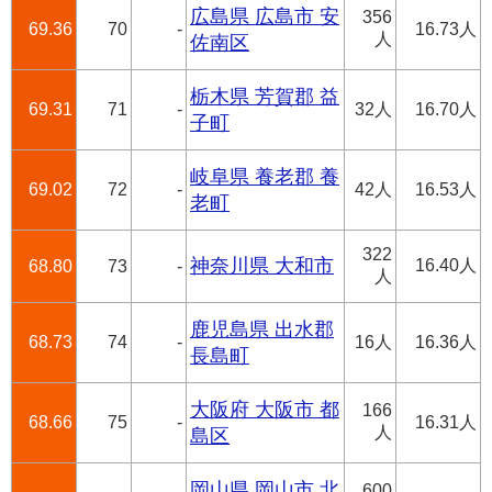
広島県 広島市 安
356
69.36
70
-
16.73人
人
佐南区
栃木県 芳賀郡 益
69.31
71
-
32人
16.70人
子町
岐阜県 養老郡 養
69.02
72
-
42人
16.53人
老町
322
神奈川県 大和市
16.40人
68.80
73
-
人
鹿児島県 出水郡
68.73
74
-
16人
16.36人
長島町
大阪府 大阪市 都
166
68.66
75
-
16.31人
人
島区
岡山県 岡山市 北
600