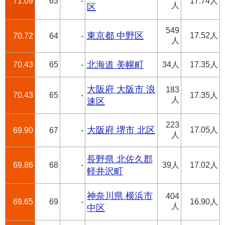
71.09
63
-
17.74人
人
区
549
東京都 中野区
17.52人
70.72
64
-
人
70.43
65
-
北海道 美幌町
34人
17.35人
大阪府 大阪市 浪
183
70.43
65
-
17.35人
人
速区
223
大阪府 堺市 北区
17.05人
69.90
67
-
人
長野県 北佐久郡
69.86
68
-
39人
17.02人
軽井沢町
神奈川県 横浜市
404
69.65
69
-
16.90人
人
中区