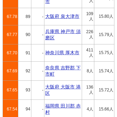
人
市
109
大阪府 泉大津市
15.80人
67.78
89
-
人
兵庫県 神戸市 須
226
67.77
90
-
15.79人
人
磨区
411
神奈川県 厚木市
15.75人
67.70
91
-
人
奈良県 吉野郡 下
67.69
92
-
8人
15.74人
市町
大阪府 大阪市 港
136
67.65
93
-
15.72人
人
区
福岡県 田川郡 赤
67.54
94
-
4人
15.66人
村