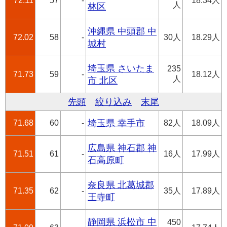
72.11
57
-
18.34人
人
林区
沖縄県 中頭郡 中
72.02
58
-
30人
18.29人
城村
埼玉県 さいたま
235
71.73
59
-
18.12人
人
市 北区
先頭
絞り込み
末尾
71.68
60
-
埼玉県 幸手市
82人
18.09人
広島県 神石郡 神
71.51
61
-
16人
17.99人
石高原町
奈良県 北葛城郡
71.35
62
-
35人
17.89人
王寺町
静岡県 浜松市 中
450