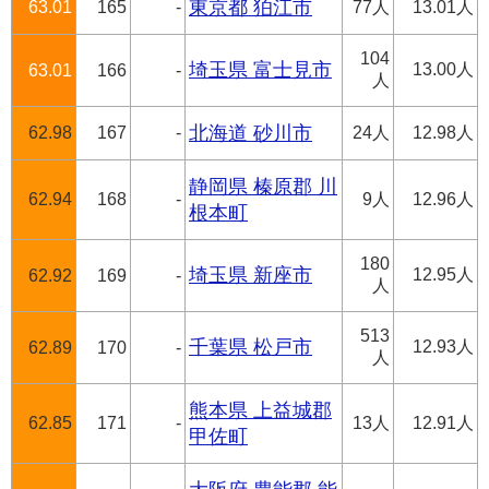
63.01
165
-
東京都 狛江市
77人
13.01人
104
埼玉県 富士見市
13.00人
63.01
166
-
人
62.98
167
-
北海道 砂川市
24人
12.98人
静岡県 榛原郡 川
62.94
168
-
9人
12.96人
根本町
180
埼玉県 新座市
12.95人
62.92
169
-
人
513
千葉県 松戸市
12.93人
62.89
170
-
人
熊本県 上益城郡
62.85
171
-
13人
12.91人
甲佐町