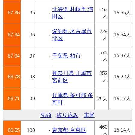
北海道 札幌市 清
153
67.36
95
-
15.55人
人
田区
愛知県 名古屋市
229
67.34
96
-
15.54人
人
北区
575
千葉県 柏市
15.37人
67.04
97
-
人
神奈川県 川崎市
252
66.78
98
-
15.22人
人
宮前区
兵庫県 多可郡 多
66.71
99
-
29人
15.17人
可町
先頭
絞り込み
末尾
460
東京都 台東区
15.14人
66.65
100
-
人