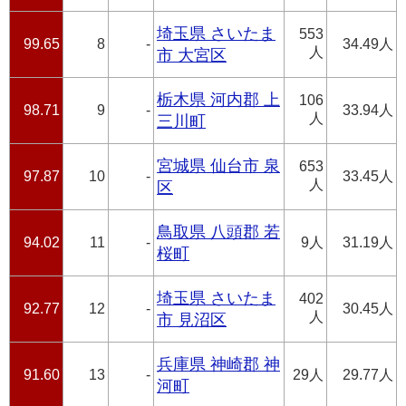
埼玉県 さいたま
553
99.65
8
-
34.49人
人
市 大宮区
栃木県 河内郡 上
106
98.71
9
-
33.94人
人
三川町
宮城県 仙台市 泉
653
97.87
10
-
33.45人
人
区
鳥取県 八頭郡 若
94.02
11
-
9人
31.19人
桜町
埼玉県 さいたま
402
92.77
12
-
30.45人
人
市 見沼区
兵庫県 神崎郡 神
91.60
13
-
29人
29.77人
河町