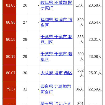
岐阜県 不破郡 関
81.05
26
-
17人
23.58人
ケ原町
福岡県 福岡市 博
899
80.98
27
-
23.54人
人
多区
千葉県 千葉市 花
333
80.58
28
-
23.31人
人
見川区
千葉県 千葉市 若
300
80.19
29
-
23.08人
人
葉区
302
大阪府 堺市 西区
23.01人
80.07
30
-
人
奈良県 北葛城郡
79.37
31
-
36人
22.59人
河合町
埼玉県 さいたま
301