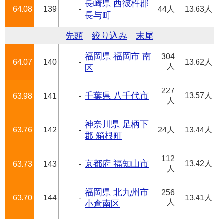
長崎県 西彼杵郡
64.08
139
-
44人
13.63人
長与町
先頭
絞り込み
末尾
福岡県 福岡市 南
304
64.07
140
-
13.62人
人
区
227
千葉県 八千代市
13.57人
63.98
141
-
人
神奈川県 足柄下
63.76
142
-
24人
13.44人
郡 箱根町
112
京都府 福知山市
13.42人
63.73
143
-
人
福岡県 北九州市
256
63.70
144
-
13.41人
人
小倉南区