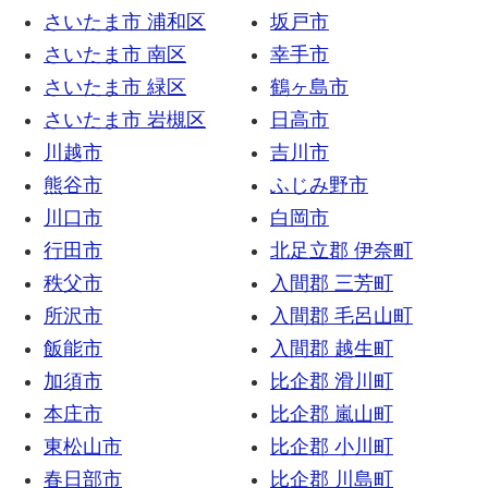
さいたま市 浦和区
坂戸市
さいたま市 南区
幸手市
さいたま市 緑区
鶴ヶ島市
さいたま市 岩槻区
日高市
川越市
吉川市
熊谷市
ふじみ野市
川口市
白岡市
行田市
北足立郡 伊奈町
秩父市
入間郡 三芳町
所沢市
入間郡 毛呂山町
飯能市
入間郡 越生町
加須市
比企郡 滑川町
本庄市
比企郡 嵐山町
東松山市
比企郡 小川町
春日部市
比企郡 川島町