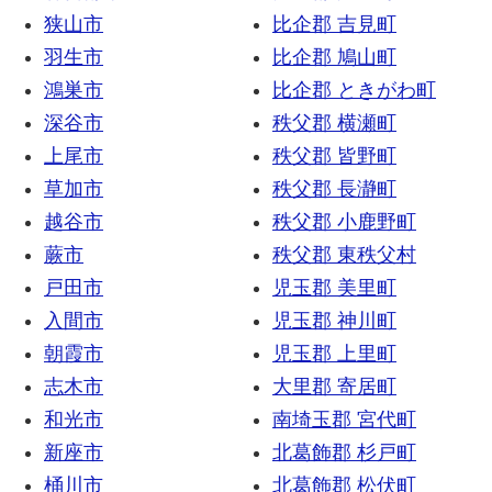
狭山市
比企郡 吉見町
羽生市
比企郡 鳩山町
鴻巣市
比企郡 ときがわ町
深谷市
秩父郡 横瀬町
上尾市
秩父郡 皆野町
草加市
秩父郡 長瀞町
越谷市
秩父郡 小鹿野町
蕨市
秩父郡 東秩父村
戸田市
児玉郡 美里町
入間市
児玉郡 神川町
朝霞市
児玉郡 上里町
志木市
大里郡 寄居町
和光市
南埼玉郡 宮代町
新座市
北葛飾郡 杉戸町
桶川市
北葛飾郡 松伏町